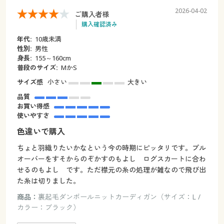
2026-04-02
ご購入者様
購入確認済み
年代:
10歳未満
性別:
男性
身長:
155～160cm
普段のサイズ:
МかS
サイズ感
小さい
大きい
品質
お買い得感
使いやすさ
色違いで購入
ちょと羽織りたいかなという今の時期にピッタリです。プル
オーバーをすそからのぞかすのもよし ログスカートに合わ
せるのもよし です。ただ襟元の糸の処理が雑なので飛び出
た糸は切りました。
商品：
裏起毛ダンボールニットカーディガン（サイズ：L /
カラー：ブラック）