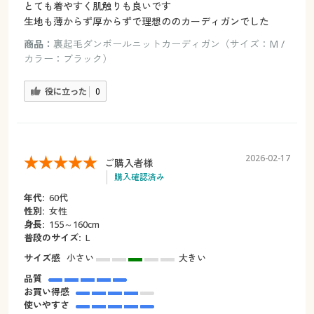
とても着やすく肌触りも良いです
生地も薄からず厚からずで理想ののカーディガンでした
商品：
裏起毛ダンボールニットカーディガン（サイズ：M /
カラー：ブラック）
役に立った
0
2026-02-17
ご購入者様
購入確認済み
年代:
60代
性別:
女性
身長:
155～160cm
普段のサイズ:
L
サイズ感
小さい
大きい
品質
お買い得感
使いやすさ