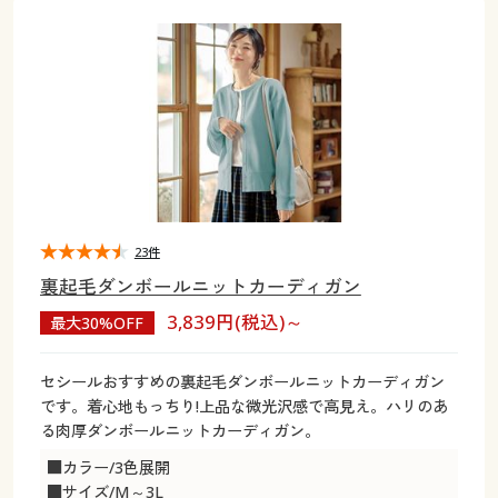
大きいサイズ
制服・スクールすべて
美容・健康・サプリメント
寝具・ベッド
制服・スクール
美容・健康通販すべて
家具・収納
キッチン・雑貨・日用品
バーゲン
大きいサイズ通販すべて
制服・学生服
カーテン・ラグ・ファブリック
大きいサイズ
制服・スクールすべて
美容・健康・サプリメント
寝具・ベッド
詳細検索
バーゲンセール
大きいサイズ レディース服
ジュニア・ティーンズ下着
バーゲン
大きいサイズ通販すべて
制服・学生服
カーテン・ラグ・ファブリック
商品カテゴリ一覧
シークレットセール
大きいサイズ レディース下着
詳細検索
バーゲンセール
大きいサイズ レディース服
ジュニア・ティーンズ下着
カタログ
23件
大きいサイズ メンズ
商品カテゴリ一覧
シークレットセール
大きいサイズ レディース下着
裏起毛ダンボールニットカーディガン
カタログ・チラシからのご注文
3,839円(税込)～
最大30%OFF
カタログ
大きいサイズ 事務・制服
大きいサイズ メンズ
デジタルカタログ
カタログ・チラシからのご注文
セシールおすすめの裏起毛ダンボールニットカーディガン
大きいサイズ 事務・制服
です。着心地もっちり!上品な微光沢感で高見え。ハリのあ
カタログ無料プレゼント
る肉厚ダンボールニットカーディガン。
デジタルカタログ
■カラー/3色展開
会員メニュー
■サイズ/M～3L