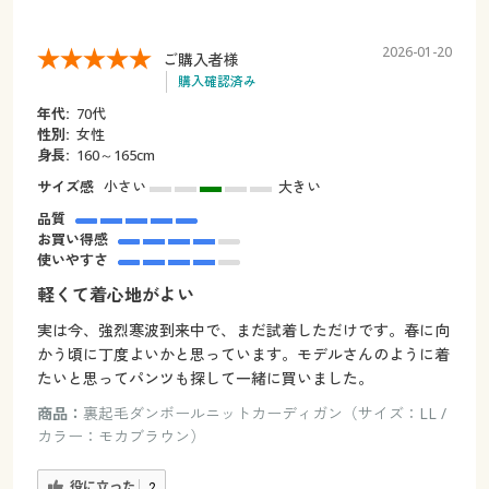
2026-01-20
ご購入者様
購入確認済み
年代:
70代
性別:
女性
身長:
160～165cm
サイズ感
小さい
大きい
品質
お買い得感
使いやすさ
軽くて着心地がよい
実は今、強烈寒波到来中で、まだ試着しただけです。春に向
かう頃に丁度よいかと思っています。モデルさんのように着
たいと思ってパンツも探して一緒に買いました。
商品：
裏起毛ダンボールニットカーディガン（サイズ：LL /
カラー：モカブラウン）
役に立った
2