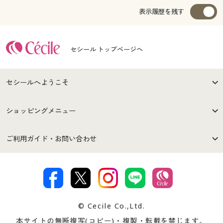
表示履歴を残す
セシール トップページへ
セシールへようこそ
はじめての方へ
ご利用環境について
ショッピングメニュー
セシールご利用規約
プライバシーポリシー
商品カテゴリ
バーゲンセール
ご利用ガイド・お問い合わせ
特定商取引法に基づく表示
古物営業法に基づく表示
カタログ・チラシからのご注
デジタルカタログ
ご注文は
お届けは
文
著作権・商標について
会社案内
交換・返品は
お支払は
カタログ無料プレゼント
特集一覧
© Cecile Co.,Ltd.
会員登録・お客様情報変更に
お客様番号・パスワードをお
本サイトの無断複写(コピー)・複製・転載を禁じます。
プレゼント＆キャンペーン
サイトマップ