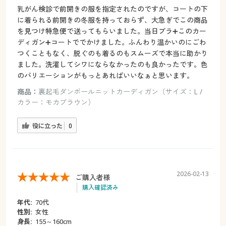
乳がん検診で前開きの服を指定されたのですが、コートの下
に着られる前開きの冬服を持っておらず、大急ぎでこの商品
を見つけ特急便で送ってもらいました。当日ブラ➕このカー
ディガン➕コートででかけました。ふんわり温かいのにごわ
つくこともなく、脱ぐのも着るのもスムーズで本当に助かり
ました。洗濯してシワにならなかったのも良かったです。色
のバリエーションがもっとあればいいなぁと思います。
商品：
裏起毛ダンボールニットカーディガン（サイズ：L /
カラー：モカブラウン）
役に立った
0
2026-02-13
ご購入者様
購入確認済み
年代:
70代
性別:
女性
身長:
155～160cm