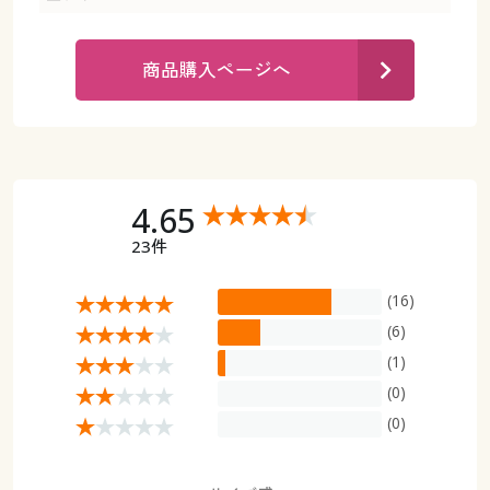
カタログ無料プレゼント
マイページ
会員メニュー
商品購入ページへ
閲覧履歴
マイページ
お気に入り
閲覧履歴
4.65
サポート
お気に入り
23件
ご利用ガイド
サポート
(16)
よくある質問とお問い合わせ
(6)
ご利用ガイド
(1)
(0)
よくある質問とお問い合わせ
(0)