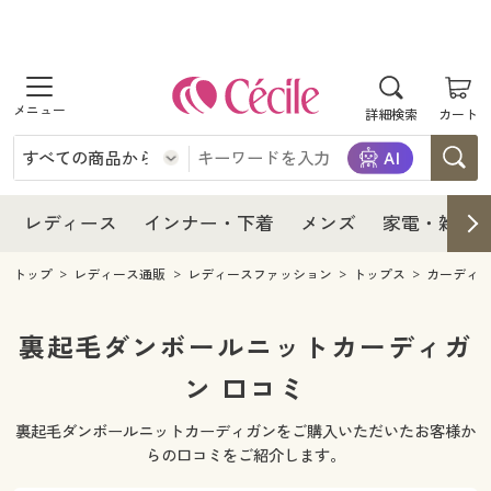
商品を探す
レディース
商品を探す
詳細検索
カート
インナー・下着
レディース通販すべて
レディース
メンズ
インナー・下着通販すべて
レディースファッション
インナー・下着
レディース通販すべて
レディース
インナー・下着
メンズ
家電・雑貨
家電・雑貨
メンズ通販すべて
女性下着
女性下着
メンズ
インナー・下着通販すべて
レディースファッション
トップ
レディース通販
レディースファッション
トップス
カーディ
寝具・インテリア・家具
家電・雑貨すべて
メンズファッション
メンズ下着
家電・雑貨
メンズ通販すべて
女性下着
女性下着
裏起毛ダンボールニットカーディガ
美容・健康
寝具・インテリア・家具通販すべて
ン 口コミ
家電
メンズ下着
ジュニア・ティーンズ下着
寝具・インテリア・家具
家電・雑貨すべて
メンズファッション
メンズ下着
裏起毛ダンボールニットカーディガンをご購入いただいたお客様か
制服・スクール
美容・健康通販すべて
家具・収納
キッチン・雑貨・日用品
美容・健康
寝具・インテリア・家具通販すべて
家電
メンズ下着
らの口コミをご紹介します。
ジュニア・ティーンズ下着