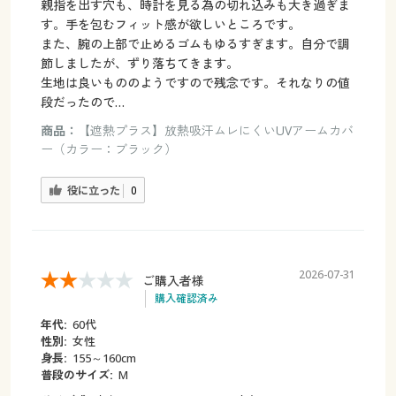
親指を出す穴も、時計を見る為の切れ込みも大き過ぎま
す。手を包むフィット感が欲しいところです。
また、腕の上部で止めるゴムもゆるすぎます。自分で調
節しましたが、ずり落ちてきます。
生地は良いもののようですので残念です。それなりの値
段だったので…
商品：
【遮熱プラス】放熱吸汗ムレにくいUVアームカバ
ー（カラー：ブラック）
役に立った
0
2026-07-31
ご購入者様
購入確認済み
年代:
60代
性別:
女性
身長:
155～160cm
普段のサイズ:
M