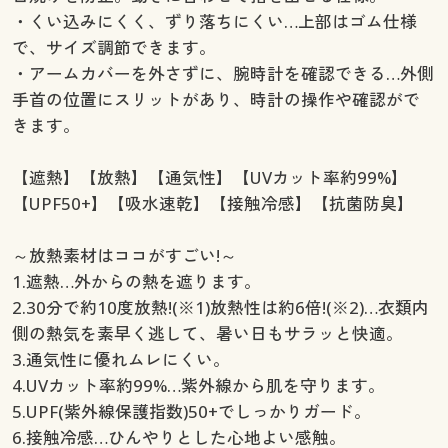
・くい込みにくく、ずり落ちにくい…上部はゴム仕様
で、サイズ調節できます。
・アームカバーを外さずに、腕時計を確認できる…外側
手首の位置にスリットがあり、時計の操作や確認がで
きます。
【遮熱】【放熱】【通気性】【UVカット率約99%】
【UPF50+】【吸水速乾】【接触冷感】【抗菌防臭】
～放熱素材はココがすごい!～
1.遮熱…外からの熱を遮ります。
2.30分で約10度放熱!(※1)放熱性は約6倍!(※2)…衣類内
側の熱気を素早く逃して、暑い日もサラッと快適。
3.通気性に優れムレにくい。
4.UVカット率約99%…紫外線から肌を守ります。
5.UPF(紫外線保護指数)50+でしっかりガード。
6.接触冷感…ひんやりとした心地よい感触。