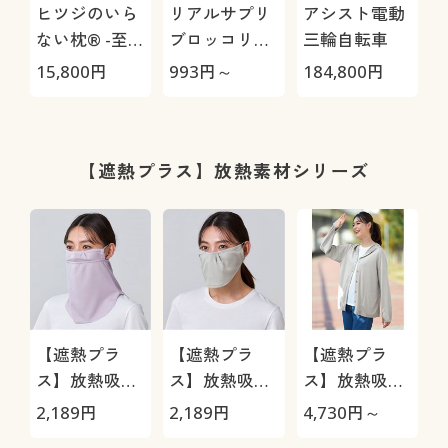
ヒツジのいら
リアルサプリ
アシスト電動
ない枕® -至
ブロッコリー
三輪自転車
極-
スプラウト
15,800
円
993
円～
184,800
円
1
【遮熱プラス】放熱素材シリーズ
【遮熱プラ
【遮熱プラ
【遮熱プラ
ス】放熱吸汗
ス】放熱吸汗
ス】放熱吸汗
息苦しくない
ムレにくいUV
首までカバー
2,189
円
2,189
円
4,730
円～
フェイスカバ
マスク(同色2
するUVパーカ