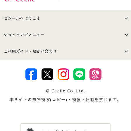
セシールへようこそ
はじめての方へ
ご利用環境について
ショッピングメニュー
セシールご利用規約
プライバシーポリシー
商品カテゴリ
バーゲンセール
ご利用ガイド・お問い合わせ
特定商取引法に基づく表示
古物営業法に基づく表示
カタログ・チラシからのご注
デジタルカタログ
ご注文は
お届けは
文
著作権・商標について
会社案内
交換・返品は
お支払は
カタログ無料プレゼント
特集一覧
© Cecile Co.,Ltd.
会員登録・お客様情報変更に
お客様番号・パスワードをお
本サイトの無断複写(コピー)・複製・転載を禁じます。
プレゼント＆キャンペーン
サイトマップ
ついて
忘れの場合
サイズガイド
よくある質問とお問い合わせ