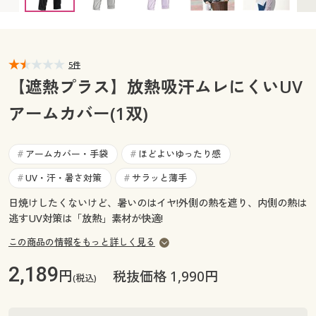
カタログ無料プレゼント
マイページ
会員メニュー
閲覧履歴
5件
マイページ
【遮熱プラス】放熱吸汗ムレにくいUV
お気に入り
アームカバー(1双)
閲覧履歴
サポート
お気に入り
アームカバー・手袋
ほどよいゆったり感
#
#
ご利用ガイド
UV・汗・暑さ対策
サラッと薄手
#
#
サポート
日焼けしたくないけど、暑いのはイヤ!外側の熱を遮り、内側の熱は
よくある質問とお問い合わせ
ご利用ガイド
逃すUV対策は「放熱」素材が快適!
この商品の情報をもっと詳しく見る
よくある質問とお問い合わせ
2,189
円
税抜価格 1,990円
(税込)