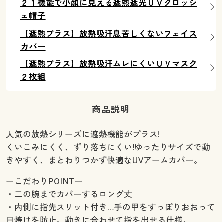
２１機能で小顔に見える遮熱遮光ＵＶクロッシ
ェ帽子
【遮熱プラス】放熱吸汗息苦しくないフェイス
カバー
【遮熱プラス】放熱吸汗ムレにくいＵＶマスク
２枚組
商品説明
人気の放熱シリーズに遮熱機能がプラス!
くいこみにくく、ずり落ちにくい!ゆったりサイズで動
きやすく、まとわりつかず快適なUVアームカバー。
ーこだわりPOINTー
・二の腕までカバーするロング丈
・内側に指先スリット付き…手の甲をすっぽりおおって
日焼けを防止。動きに合わせて指を出せる仕様。