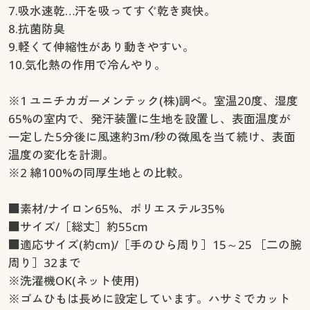
7.吸水速乾…汗を吸ってすぐ乾き爽快。
8.抗菌防臭
9.軽くて伸縮性があり動きやすい。
10.気化熱の作用で冷んやり。
※1 ユニチカガーメンテック(株)調べ。室温20度、湿度
65%の室内で、発汗装置に生地を設置し、表面温度が
一定した5分後に風速約3m/秒の微風を当て続け、表面
温度の変化を計測。
※2 綿100%の同厚生地との比較。
■素材/ナイロン65%、ポリエステル35%
■サイズ/［総丈］約55cm
■適応サイズ(約cm)/［手のひら周り］15～25 ［二の腕
周り］32まで
※洗濯機OK(ネット使用)
※ゴムひもは長めに設定しています。ハサミでカット