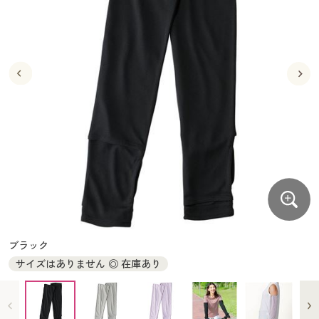
大きいサイズ
制服・スクールすべて
美容・健康・サプリメント
寝具・ベッド
制服・スクール
美容・健康通販すべて
家具・収納
キッチン・雑貨・日用品
バーゲン
大きいサイズ通販すべて
制服・学生服
カーテン・ラグ・ファブリック
大きいサイズ
制服・スクールすべて
美容・健康・サプリメント
寝具・ベッド
詳細検索
バーゲンセール
大きいサイズ レディース服
ジュニア・ティーンズ下着
バーゲン
大きいサイズ通販すべて
制服・学生服
カーテン・ラグ・ファブリック
商品カテゴリ一覧
シークレットセール
大きいサイズ レディース下着
詳細検索
バーゲンセール
大きいサイズ レディース服
ジュニア・ティーンズ下着
カタログ
大きいサイズ メンズ
商品カテゴリ一覧
シークレットセール
大きいサイズ レディース下着
カタログ・チラシからのご注文
カタログ
大きいサイズ 事務・制服
大きいサイズ メンズ
デジタルカタログ
カタログ・チラシからのご注文
ブラック
大きいサイズ 事務・制服
サイズはありません ◎ 在庫あり
カタログ無料プレゼント
デジタルカタログ
会員メニュー