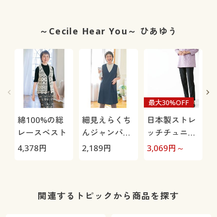
ー
枚組)
ー
～Cecile Hear You～ ひあゆう
最大30%OFF
綿100%の総
細見えらくち
日本製ストレ
レースベスト
んジャンパー
ッチチュニッ
スカート
クパンツ(日本
4,378
円
2,189
円
3,069
円～
2
製・タテヨコ
ストレッチ・
防シワ・吸汗
速乾・静電気
関連するトピックから商品を探す
防止・UVカッ