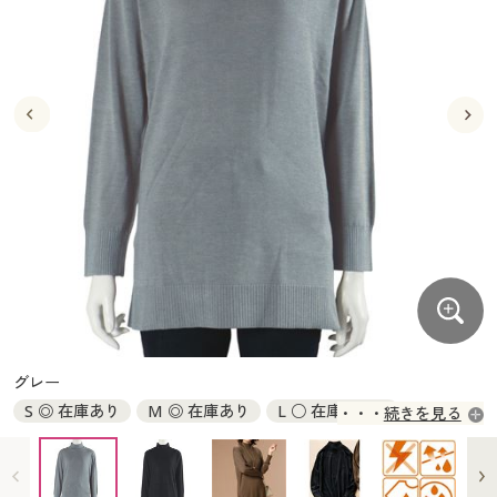
大きいサイズ
制服・スクールすべて
美容・健康・サプリメント
寝具・ベッド
制服・スクール
美容・健康通販すべて
家具・収納
キッチン・雑貨・日用品
バーゲン
大きいサイズ通販すべて
制服・学生服
カーテン・ラグ・ファブリック
大きいサイズ
制服・スクールすべて
美容・健康・サプリメント
寝具・ベッド
詳細検索
バーゲンセール
大きいサイズ レディース服
ジュニア・ティーンズ下着
バーゲン
大きいサイズ通販すべて
制服・学生服
カーテン・ラグ・ファブリック
商品カテゴリ一覧
シークレットセール
大きいサイズ レディース下着
詳細検索
バーゲンセール
大きいサイズ レディース服
ジュニア・ティーンズ下着
カタログ
大きいサイズ メンズ
商品カテゴリ一覧
シークレットセール
大きいサイズ レディース下着
カタログ・チラシからのご注文
カタログ
大きいサイズ 事務・制服
大きいサイズ メンズ
デジタルカタログ
カタログ・チラシからのご注文
グレー
大きいサイズ 事務・制服
S ◎ 在庫あり
M ◎ 在庫あり
L ○ 在庫わずか
続きを見る
カタログ無料プレゼント
デジタルカタログ
3L ○ 在庫わずか
会員メニュー