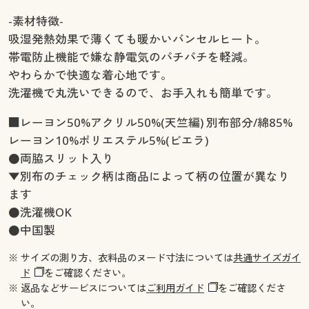
-素材特徴-
吸湿発熱効果で薄くても暖かいバンセルヒート。
帯電防止機能で嫌な静電気のパチパチを軽減。
やわらかで快適な着心地です。
洗濯機で丸洗いできるので、お手入れも簡単です。
■レーヨン50%アクリル50%(天竺編) 別布部分/綿85%
レーヨン10%ポリエステル5%(ビエラ)
●両脇スリット入り
▼別布のチェック柄は商品によって柄の位置が異なり
ます
●洗濯機OK
●中国製
※ サイズの測り方、衣料品のヌード寸法については
共通サイズガイ
ド
をご確認ください。
※ 返品などサービスについては
ご利用ガイド
をご確認くださ
い。