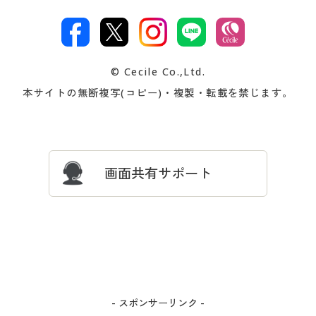
特定商取引法に基づく表示
古物営業法に基づく表示
カタログ・チラシからのご注
デジタルカタログ
ご注文は
お届けは
文
著作権・商標について
会社案内
交換・返品は
お支払は
カタログ無料プレゼント
特集一覧
© Cecile Co.,Ltd.
会員登録・お客様情報変更に
お客様番号・パスワードをお
本サイトの無断複写(コピー)・複製・転載を禁じます。
プレゼント＆キャンペーン
サイトマップ
ついて
忘れの場合
サイズガイド
よくある質問とお問い合わせ
画面共有サポート
- スポンサーリンク -