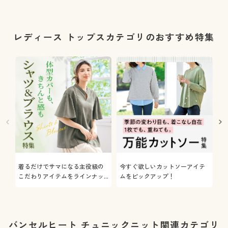
レディース トップスカテゴリのおすすめ特集
着るだけでサマになる主役級の
今すぐ欲しいカットソーアイテ
着
こだわりアイテムをラインナッ
ムをピックアップ！
日
プ
バンセルヒート チュニックニット関連カテゴリ