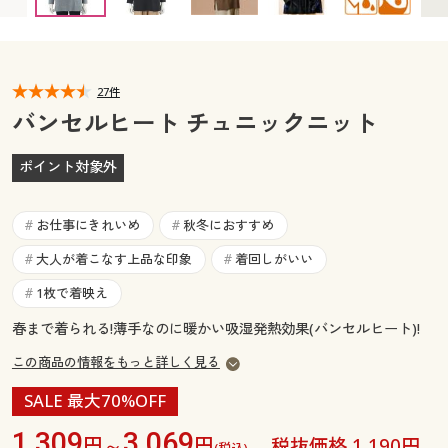
カタログ無料プレゼント
マイページ
会員メニュー
閲覧履歴
27件
マイページ
バンセルヒート チュニックニット
お気に入り
閲覧履歴
ポイント対象外
サポート
お気に入り
お仕事にきれいめ
秋冬におすすめ
#
#
ご利用ガイド
サポート
大人が着こなす上品な印象
着回しがいい
#
#
1枚で着映え
#
よくある質問とお問い合わせ
ご利用ガイド
春まで着られる!薄手なのに暖かい吸湿発熱効果(バンセルヒート)!
この商品の情報をもっと詳しく見る
よくある質問とお問い合わせ
SALE 最大70%OFF
1,309
3,069
円～
円
税抜価格 1,190円
(税込)