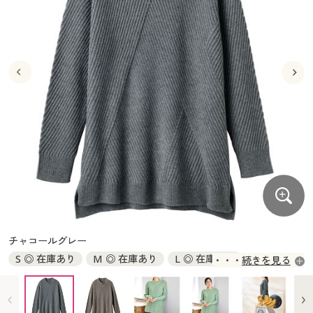
大きいサイズ
制服・スクールすべて
美容・健康・サプリメント
寝具・ベッド
制服・スクール
美容・健康通販すべて
家具・収納
キッチン・雑貨・日用品
バーゲン
大きいサイズ通販すべて
制服・学生服
カーテン・ラグ・ファブリック
大きいサイズ
制服・スクールすべて
美容・健康・サプリメント
寝具・ベッド
詳細検索
バーゲンセール
大きいサイズ レディース服
ジュニア・ティーンズ下着
バーゲン
大きいサイズ通販すべて
制服・学生服
カーテン・ラグ・ファブリック
商品カテゴリ一覧
シークレットセール
大きいサイズ レディース下着
詳細検索
バーゲンセール
大きいサイズ レディース服
ジュニア・ティーンズ下着
カタログ
大きいサイズ メンズ
商品カテゴリ一覧
シークレットセール
大きいサイズ レディース下着
カタログ・チラシからのご注文
カタログ
大きいサイズ 事務・制服
大きいサイズ メンズ
デジタルカタログ
カタログ・チラシからのご注文
チャコールグレー
大きいサイズ 事務・制服
S ◎ 在庫あり
M ◎ 在庫あり
L ◎ 在庫あり
続きを見る
カタログ無料プレゼント
デジタルカタログ
LL ◎ 在庫あり
3L ◎ 在庫あり
会員メニュー