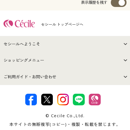
表示履歴を残す
セシール トップページへ
セシールへようこそ
はじめての方へ
ご利用環境について
ショッピングメニュー
セシールご利用規約
プライバシーポリシー
商品カテゴリ
バーゲンセール
ご利用ガイド・お問い合わせ
特定商取引法に基づく表示
古物営業法に基づく表示
カタログ・チラシからのご注
デジタルカタログ
ご注文は
お届けは
文
著作権・商標について
会社案内
交換・返品は
お支払は
カタログ無料プレゼント
特集一覧
© Cecile Co.,Ltd.
会員登録・お客様情報変更に
お客様番号・パスワードをお
本サイトの無断複写(コピー)・複製・転載を禁じます。
プレゼント＆キャンペーン
サイトマップ
ついて
忘れの場合