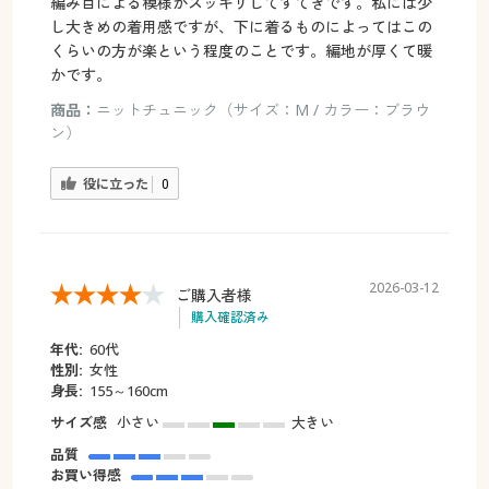
編み目による模様がスッキリしてすてきです。私には少
し大きめの着用感ですが、下に着るものによってはこの
くらいの方が楽という程度のことです。編地が厚くて暖
かです。
商品：
ニットチュニック（サイズ：M / カラー：ブラウ
ン）
役に立った
0
2026-03-12
ご購入者様
購入確認済み
年代:
60代
性別:
女性
身長:
155～160cm
サイズ感
小さい
大きい
品質
お買い得感