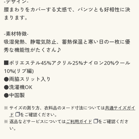
-デザイン-
腰まわりをカバーする丈感で、パンツとも好相性に決
まります。
-素材特徴-
吸湿発熱、静電気防止、蓄熱保温と寒い日の一枚に優
秀な機能性がたくさん♪
■ポリエステル45%アクリル25%ナイロン20%ウール
10%(リブ編)
●両脇スリット入り
●洗濯機OK
●中国製
※ サイズの測り方、衣料品のヌード寸法については
共通サイズガイ
ド
をご確認ください。
※ 返品などサービスについては
ご利用ガイド
をご確認くださ
い。