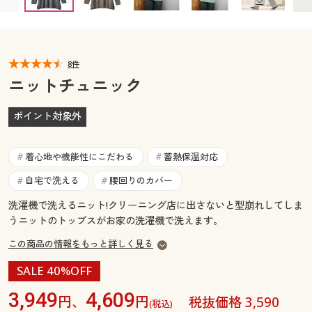
カタログ無料プレゼント
マイページ
会員メニュー
閲覧履歴
8件
マイページ
ニットチュニック
お気に入り
閲覧履歴
ポイント対象外
サポート
お気に入り
着心地や機能性にこだわる
蓄熱保温対応
#
#
ご利用ガイド
サポート
自宅で洗える
腰回りのカバー
#
#
洗濯機で洗えるニット!クリーニング店に出さないと型崩れしてしま
よくある質問とお問い合わせ
ご利用ガイド
うニットのトップスがお家の洗濯機で洗えます。
この商品の情報をもっと詳しく見る
よくある質問とお問い合わせ
SALE 40%OFF
3,949
4,609
円、
円
税抜価格 3,590
(税込)