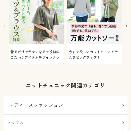
着るだけでサマになる主役級の
今すぐ欲しいカットソーアイテ
着
こだわりアイテムをラインナッ
ムをピックアップ！
日
プ
ニットチュニック関連カテゴリ
レディースファッション
トップス