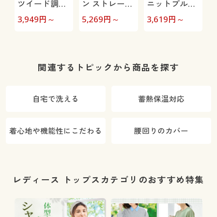
ツイード調ワ
ン ストレート
ニットプルオ
イドパンツ
パンツ/ぐ～ん
ーバー
3,949
円～
5,269
円～
3,619
円～
3
と伸びて膝も
出にくい(美脚
パンツ・全方
向ストレッ
関連するトピックから商品を探す
チ・洗濯機
OK・日本製生
自宅で洗える
蓄熱保温対応
地・UVカッ
ト)
着心地や機能性にこだわる
腰回りのカバー
レディース トップスカテゴリのおすすめ特集