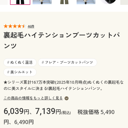
LL(股下68) ◎ 在庫あり
LL(股下72) ◎ 在庫あり
カタログ無料プレゼント
3L(股下68) × 入荷未定
3L(股下72) ◎ 在庫あり
マイページ
会員メニュー
閲覧履歴
46件
マイページ
裏起毛ハイテンションブーツカットパ
お気に入り
ンツ
閲覧履歴
サポート
お気に入り
ぬくぬく温活
フレア・ブーツカットパンツ
#
#
ご利用ガイド
美シルエット
#
サポート
★シリーズ累計167万本突破!(2025年10月時点)ぬくぬくの裏起毛な
よくある質問とお問い合わせ
ご利用ガイド
のに美スタイルに決まる!裏起毛ハイテンションパンツ。
この商品の情報をもっと詳しく見る
よくある質問とお問い合わせ
6,039
7,139
円、
円
税抜価格 5,490
(税込)
円、6,490円