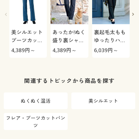
美シルエット
あったか!ぬく
裏起毛太もも
ブーツカット
盛り裏シャギ
ゆったりハイ
デニムパンツ
ーゆったりス
テンションス
4,389
円～
4,389
円～
6,039
円～
6
(洗濯機OK)
トレートパン
トレートパン
ツ(あったか・
ツ
選べる3レン
グス・帯電防
関連するトピックから商品を探す
止・UVカッ
ト・人気商
ぬくぬく温活
美シルエット
品・節電対策)
フレア・ブーツカットパン
ツ