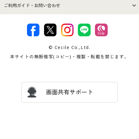
セシールご利用規約
プライバシーポリシー
商品カテゴリ
バーゲンセール
ご利用ガイド・お問い合わせ
特定商取引法に基づく表示
古物営業法に基づく表示
カタログ・チラシからのご注
デジタルカタログ
ご注文は
お届けは
文
著作権・商標について
会社案内
交換・返品は
お支払は
カタログ無料プレゼント
特集一覧
© Cecile Co.,Ltd.
会員登録・お客様情報変更に
お客様番号・パスワードをお
本サイトの無断複写(コピー)・複製・転載を禁じます。
プレゼント＆キャンペーン
サイトマップ
ついて
忘れの場合
サイズガイド
よくある質問とお問い合わせ
画面共有サポート