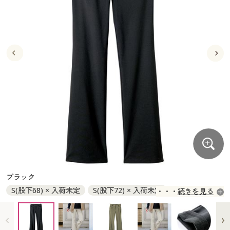
大きいサイズ
制服・スクールすべて
美容・健康・サプリメント
寝具・ベッド
制服・スクール
美容・健康通販すべて
家具・収納
キッチン・雑貨・日用品
バーゲン
大きいサイズ通販すべて
制服・学生服
カーテン・ラグ・ファブリック
大きいサイズ
制服・スクールすべて
美容・健康・サプリメント
寝具・ベッド
詳細検索
バーゲンセール
大きいサイズ レディース服
ジュニア・ティーンズ下着
バーゲン
大きいサイズ通販すべて
制服・学生服
カーテン・ラグ・ファブリック
商品カテゴリ一覧
シークレットセール
大きいサイズ レディース下着
詳細検索
バーゲンセール
大きいサイズ レディース服
ジュニア・ティーンズ下着
カタログ
大きいサイズ メンズ
商品カテゴリ一覧
シークレットセール
大きいサイズ レディース下着
カタログ・チラシからのご注文
カタログ
大きいサイズ 事務・制服
大きいサイズ メンズ
デジタルカタログ
カタログ・チラシからのご注文
ブラック
大きいサイズ 事務・制服
S(股下68) × 入荷未定
S(股下72) × 入荷未定
続きを見る
カタログ無料プレゼント
デジタルカタログ
M(股下68) ◎ 在庫あり
M(股下72) ◎ 在庫あり
L(股下68) ◎ 在庫あり
L(股下72) ◎ 在庫あり
会員メニュー