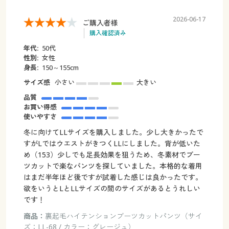
2026-06-17
ご購入者様
購入確認済み
年代:
50代
性別:
女性
身長:
150～155cm
サイズ感
小さい
大きい
品質
お買い得感
使いやすさ
冬に向けてLLサイズを購入しました。少し大きかったで
すがLではウエストがきつくLLにしました。背が低いた
め（153）少しでも足長効果を狙うため、冬素材でブー
ツカットで楽なパンツを探していました。本格的な着用
はまだ半年ほど後ですが試着した感じは良かったです。
欲をいうとLとLLサイズの間のサイズがあるとうれしい
です！
商品：
裏起毛ハイテンションブーツカットパンツ（サイ
ズ：LL-68 / カラー：グレージュ）