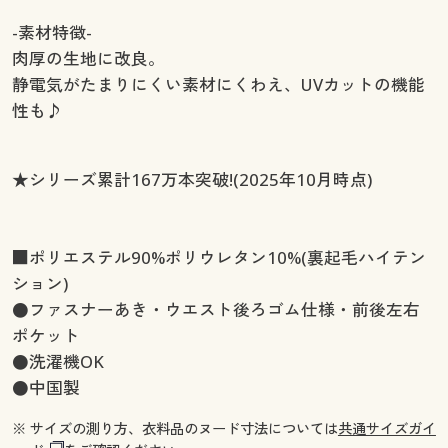
-素材特徴-
肉厚の生地に改良。
静電気がたまりにくい素材にくわえ、UVカットの機能
性も♪
★シリーズ累計167万本突破!(2025年10月時点)
■ポリエステル90%ポリウレタン10%(裏起毛ハイテン
ション)
●ファスナーあき・ウエスト後ろゴム仕様・前後左右
ポケット
●洗濯機OK
●中国製
※ サイズの測り方、衣料品のヌード寸法については
共通サイズガイ