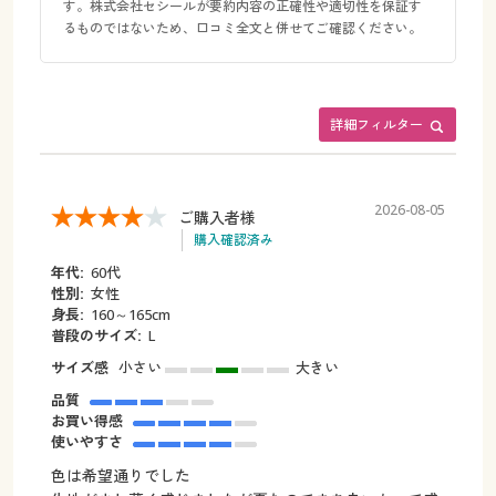
す。株式会社セシールが要約内容の正確性や適切性を保証す
るものではないため、口コミ全文と併せてご確認ください。
詳細フィルター
2026-08-05
ご購入者様
購入確認済み
年代:
60代
性別:
女性
身長:
160～165cm
普段のサイズ:
L
サイズ感
小さい
大きい
品質
お買い得感
使いやすさ
色は希望通りでした