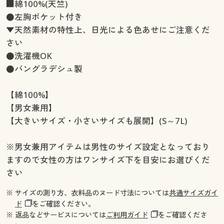
■綿100%(天竺)
●左胸ポケット付き
▼天然素材の特性上、日光による色あせにご注意くだ
さい
●洗濯機OK
●バングラデシュ製
【綿100%】
【男女兼用】
【大きいサイズ・小さいサイズも展開】(S～7L)
※男女兼用アイテムは男性のサイズ設定となっており
ますので女性の方はワンサイズ下を目安にお選びくだ
さい
※ サイズの測り方、衣料品のヌード寸法については
共通サイズガイ
ド
をご確認ください。
※ 返品などサービスについては
ご利用ガイド
をご確認くださ