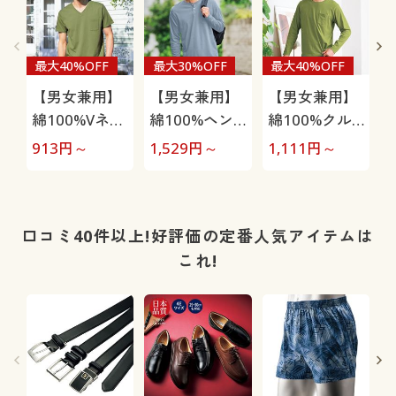
最大40%OFF
最大30%OFF
最大40%OFF
【男女兼用】
【男女兼用】
【男女兼用】
綿100%Vネッ
綿100%ヘン
綿100%クル
クTシャツ(半
リーネックT
ーネックTシ
913
円～
1,529
円～
1,111
円～
1
袖)
シャツ(長袖)
ャツ(長袖)
袖
口コミ40件以上!好評価の定番人気アイテムは
これ!