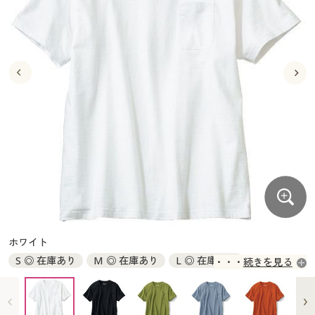
大きいサイズ
制服・スクールすべて
美容・健康・サプリメント
寝具・ベッド
制服・スクール
美容・健康通販すべて
家具・収納
キッチン・雑貨・日用品
バーゲン
大きいサイズ通販すべて
制服・学生服
カーテン・ラグ・ファブリック
大きいサイズ
制服・スクールすべて
美容・健康・サプリメント
寝具・ベッド
詳細検索
バーゲンセール
大きいサイズ レディース服
ジュニア・ティーンズ下着
バーゲン
大きいサイズ通販すべて
制服・学生服
カーテン・ラグ・ファブリック
商品カテゴリ一覧
シークレットセール
大きいサイズ レディース下着
詳細検索
バーゲンセール
大きいサイズ レディース服
ジュニア・ティーンズ下着
カタログ
大きいサイズ メンズ
商品カテゴリ一覧
シークレットセール
大きいサイズ レディース下着
カタログ・チラシからのご注文
カタログ
大きいサイズ 事務・制服
大きいサイズ メンズ
デジタルカタログ
カタログ・チラシからのご注文
ホワイト
大きいサイズ 事務・制服
S ◎ 在庫あり
M ◎ 在庫あり
L ◎ 在庫あり
続きを見る
カタログ無料プレゼント
デジタルカタログ
LL ◎ 在庫あり
3L ◎ 在庫あり
5L ◎ 在庫あり
7L ◎ 在庫あり
会員メニュー