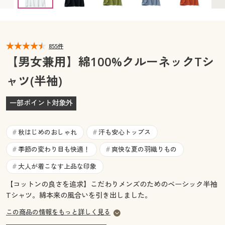
カタログ無料プレゼント
マイページ
会員メニュー
閲覧履歴
855件
マイページ
【男女兼用】綿100%クルーネックTシ
お気に入り
ャツ(半袖)
閲覧履歴
サポート
一部ポイント対象外
お気に入り
ご利用ガイド
サポート
秋はじめのおしゃれ
汗も安心トップス
#
#
よくある質問とお問い合わせ
季節の変わり目も快適！
爽快な夏の羽織りもの
#
#
ご利用ガイド
大人が着こなす上品な印象
#
よくある質問とお問い合わせ
【コットンの良さを追求】こだわりメンズのためのベーシック半袖
Tシャツ。綿本来の風合いを引き出しました。
この商品の情報をもっと詳しく見る