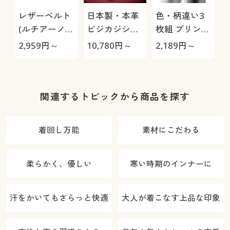
レザーベルト
日本製・本革
色・柄違い3
(ルチアーノ
ビジカジシュ
枚組 プリント
バレンチノ)
ーズ4E(リナ
トランクス/綿
2,959
円～
10,780
円～
2,189
円～
1
シャンテバレ
100%(前開き)
ンチノ)/はっ
水・抗菌防臭
関連するトピックから商品を探す
着回し万能
素材にこだわる
柔らかく、優しい
寒い時期のインナーに
汗をかいてもさらっと快適
大人が着こなす上品な印象