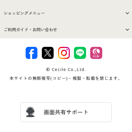
はじめての方へ
ご利用環境について
ショッピングメニュー
セシールご利用規約
プライバシーポリシー
商品カテゴリ
バーゲンセール
ご利用ガイド・お問い合わせ
特定商取引法に基づく表示
古物営業法に基づく表示
カタログ・チラシからのご注
デジタルカタログ
ご注文は
お届けは
文
著作権・商標について
会社案内
交換・返品は
お支払は
カタログ無料プレゼント
特集一覧
© Cecile Co.,Ltd.
会員登録・お客様情報変更に
お客様番号・パスワードをお
本サイトの無断複写(コピー)・複製・転載を禁じます。
プレゼント＆キャンペーン
サイトマップ
ついて
忘れの場合
サイズガイド
よくある質問とお問い合わせ
画面共有サポート