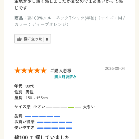
生地が少し薄く感じましたが夏なのでまあ良いかって感
じです
商品：
綿100%クルーネックTシャツ(半袖)（サイズ：M /
カラー：ディープオレンジ）
役に立った
0
2026-08-04
ご購入者様
購入確認済み
年代:
80代
性別:
男性
身長:
150～155cm
サイズ感
小さい
大きい
品質
お買い得感
使いやすさ
綿100 Ｔ 探していました