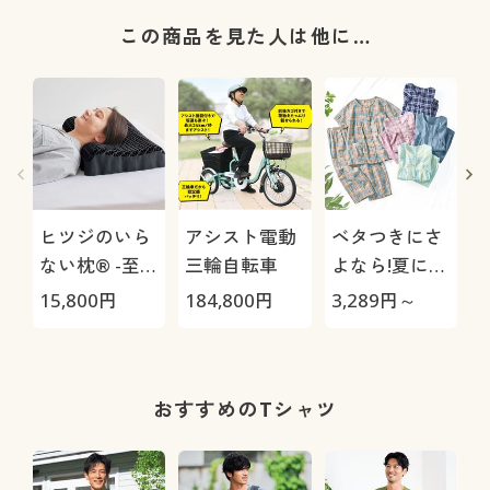
この商品を見た人は他に…
ヒツジのいら
アシスト電動
ベタつきにさ
ない枕® -至
三輪自転車
よなら!夏に心
極-
地いい爽やか
15,800
円
184,800
円
3,289
円～
3
前開きサッカ
ーパジャマ(綿
100%)(半袖)
おすすめのTシャツ
O