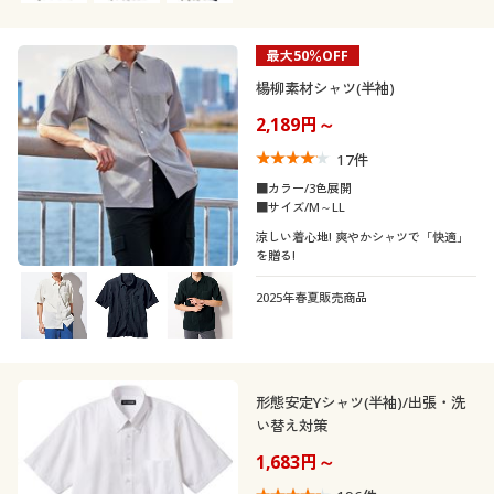
最大50％OFF
楊柳素材シャツ(半袖)
2,189円～
17
件
■カラー/3色展開
■サイズ/M～LL
涼しい着心地! 爽やかシャツで「快適」
を贈る!
2025年春夏販売商品
形態安定Yシャツ(半袖)/出張・洗
い替え対策
1,683円～