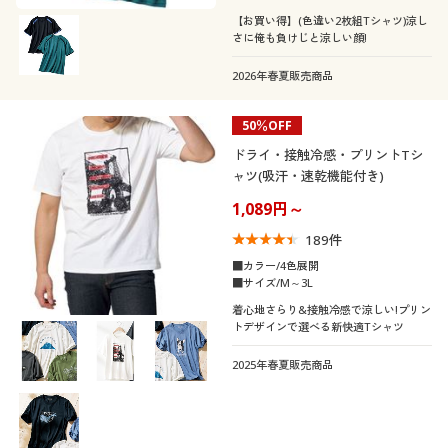
【お買い得】(色違い2枚組Tシャツ)涼し
さに俺も負けじと涼しい顔!
2026年春夏販売商品
50％OFF
ドライ・接触冷感・プリントTシ
ャツ(吸汗・速乾機能付き)
1,089円～
189
件
■カラー/4色展開
■サイズ/M～3L
着心地さらり&接触冷感で涼しい!プリン
トデザインで選べる新快適Tシャツ
2025年春夏販売商品