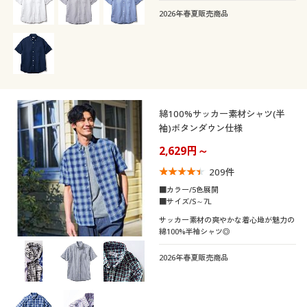
2026年春夏販売商品
こだわり条件
柄・デザイン
で絞り込む
綿100%サッカー素材シャツ(半
袖)ボタンダウン仕様
襟・ネック
無地
スリット
2,629円～
袖
209
件
ボタンダウン
クルーネック・丸首
ボーダー
ストライプ
■カラー/5色展開
■サイズ/S～7L
素材
半袖
長袖
レギュラーカラー
ハイネック
サッカー素材の爽やかな着心地が魅力の
チェック
総柄
綿100%半袖シャツ◎
機能・特徴
コットン・綿100
スウェット
七分袖
ノースリーブ
スキッパー
Ｖネック
2026年春夏販売商品
ワンポイント
花柄
シーン
ウォッシャブル(洗
吸汗速乾
ナイロン
ウール
える)
ラグランスリーブ
オープンカラー・開
ヘンリーネック
ボタニカル柄
迷彩・カモフラ柄
テイスト
襟