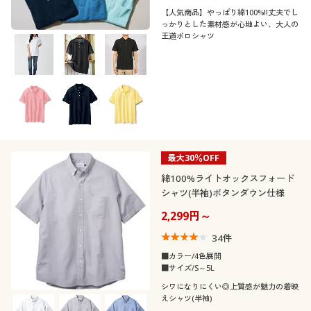
カタログ無料プレゼント
口コミ
(5)
【人気商品】やっぱり綿100%!!丈夫でし
っかりとした素材感が心地よい、大人の
会員メニュー
王道ポロシャツ
(4〜4.9)
マイページ
(3〜3.9)
(2〜2.9)
閲覧履歴
レディースサ
S
M
L
LL
3L
4L
イズ
お気に入り
最大30％OFF
5L
6L
7L
綿100%ライトオックスフォード
サポート
シャツ(半袖)ボタンダウン仕様
メンズサイズ
ご利用ガイド
2,299円～
S
M
L
LL
3L
4L
34
件
よくある質問とお問い合わせ
5L
6L
7L
■カラー/4色展開
■サイズ/S～5L
シワになりにくい◎上質感が魅力の着映
カラー
えシャツ(半袖)