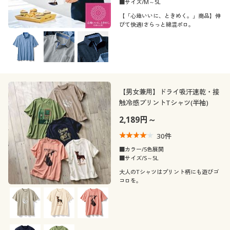
■サイズ/M～5L
【「心地いいに、ときめく。」商品】伸
びて快適!さらっと綿混ポロ。
【男女兼用】ドライ吸汗速乾・接
触冷感プリントTシャツ(半袖)
2,189円～
30
件
■カラー/5色展開
■サイズ/S～5L
大人のTシャツはプリント柄にも遊びゴ
コロを。