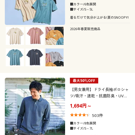
■カラー/6色展開
■サイズ/S～5L
着るだけで気分が上がる!夏のSNOOPY!
2026年春夏販売商品
最大50％OFF
【男女兼用】ドライ長袖ポロシャ
ツ/吸汗・速乾・抗菌防臭・UVカ
ット機能付き
1,694円～
503
件
■カラー/8色展開
■サイズ/S～7L