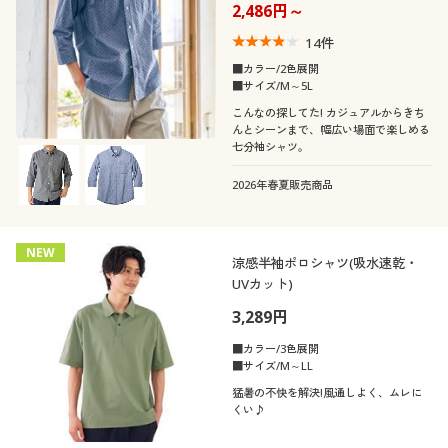
2,486円～
14
件
■カラー/2色展開
■サイズ/M～5L
こんなの探してた! カジュアルからきち
んとシーンまで、幅広い場面で楽しめる
七分袖シャツ。
2026年春夏販売商品
NEW
涼感半袖ポロシャツ(吸水速乾・
UVカット)
3,289円
■カラー/3色展開
■サイズ/M～LL
猛暑の不快を解決!風通しよく、ムレに
くい♪