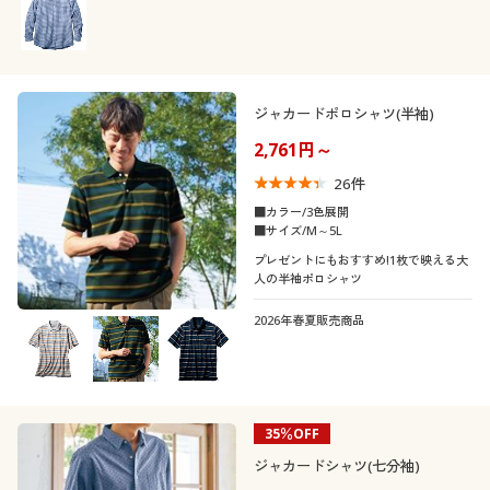
ジャカードポロシャツ(半袖)
2,761円～
26
件
■カラー/3色展開
■サイズ/M～5L
プレゼントにもおすすめ!1枚で映える大
人の半袖ポロシャツ
2026年春夏販売商品
35％OFF
ジャカードシャツ(七分袖)