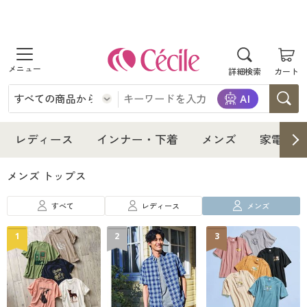
商品を探す
詳細検索
カート
レディース
インナー・下着
レディース通販すべて
レディース
インナー・下着
メンズ
家電・雑
メンズ
インナー・下着通販すべて
レディースファッション
メンズ トップス
家電・雑貨
すべて
レディース
メンズ
メンズ通販すべて
女性下着
女性下着
1
2
3
寝具・インテリア・家具
家電・雑貨すべて
メンズファッション
メンズ下着
美容・健康
寝具・インテリア・家具通販すべて
家電
メンズ下着
ジュニア・ティーンズ下着