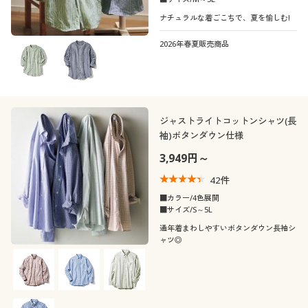
ナチュラルな着ごこちで、夏を愉しむ!
2026年春夏販売商品
ジャストライトコットンシャツ(長
袖)ボタンダウン仕様
3,949円～
42
件
■カラー/4色展開
■サイズ/S～5L
通年着まわしやすいボタンダウン長袖シ
ャツ◎