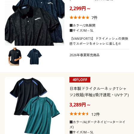
ット)
2,299円～
7
件
■カラー/2色展開
■サイズ/M～5L
【VANSPORTS】ドライメッシュの爽快
感でスポーツをオシャレに楽しむ!!
2026年春夏販売商品
40％OFF
日本製ドライクルーネックTシャ
ツ2枚組(半袖)(吸汗速乾・UVケア)
3,289円～
12
件
■カラー/A(ダークネイビー+ターコイ
ズ)
■サイズ/M～5L