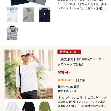
ケットがついた「きちんと見える」ボタ
ンダウンポロシャツ。【吸汗・速乾】
【抗菌防臭】【UVカット】の多機能素
材を使用しています。
最大40％OFF
【男女兼用】綿100%クルーネッ
クTシャツ(7分袖)
979円～
837
件
■カラー/8色展開
■サイズ/S～7L
【シンプルで、上質。】こだわりメンズ
のための七分袖Tシャツ。コットン本来
の風合いを引き出した素材が魅力です。