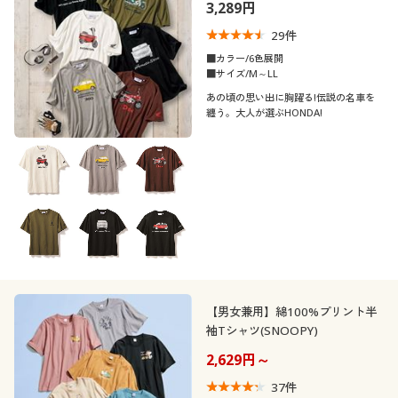
3,289円
29
件
■カラー/6色展開
■サイズ/M～LL
あの頃の思い出に胸躍る!伝説の名車を
纏う。大人が選ぶHONDA!
【男女兼用】綿100%プリント半
袖Tシャツ(SNOOPY)
2,629円～
37
件