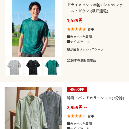
ドライメッシュ半袖Tシャツ(ファ
ーストダウン)(吸汗速乾)
1,529円
8
件
■カラー/3色展開
■サイズ/M～LL
風が通るメッシュTシャツ!
2026年春夏販売商品
40％OFF
綿麻・バンドカラーシャツ(7分袖)
2,959円～
6
件
■カラー/2色展開
■サイズ/M～5L