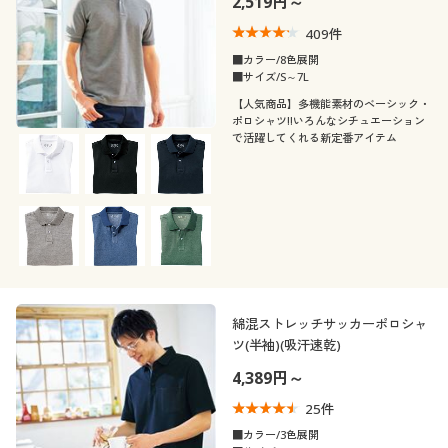
2,519円～
409
件
■カラー/8色展開
■サイズ/S～7L
【人気商品】多機能素材のベーシック・
ポロシャツ!!いろんなシチュエーション
で活躍してくれる新定番アイテム
綿混ストレッチサッカーポロシャ
ツ(半袖)(吸汗速乾)
4,389円～
25
件
■カラー/3色展開