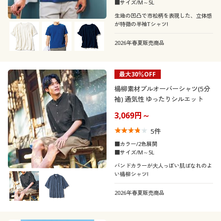
■サイズ/M～5L
生地の凹凸で市松柄を表現した、立体感
が特徴の半袖Tシャツ!
2026年春夏販売商品
最大30％OFF
楊柳素材プルオーバーシャツ(5分
袖) 通気性 ゆったりシルエット
3,069円～
5
件
■カラー/2色展開
■サイズ/M～5L
バンドカラーが大人っぽい肌ばなれのよ
い楊柳シャツ!
2026年春夏販売商品