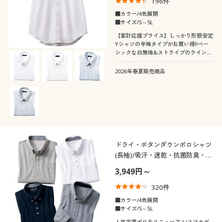
196
件
■カラー/4色展開
■サイズ/S～5L
【家計応援プライス】しっかり形態安定
Yシャツの半袖タイプがお買い得!!ベー
シックな白無地&ストライプのラインナ
ップ
2026年春夏販売商品
ドライ・ボタンダウンポロシャツ
(長袖)/吸汗・速乾・抗菌防臭・
UVカット機能付き
3,949円～
320
件
■カラー/4色展開
■サイズ/S～5L
人気定番ポロをリニューアル!スマホポ