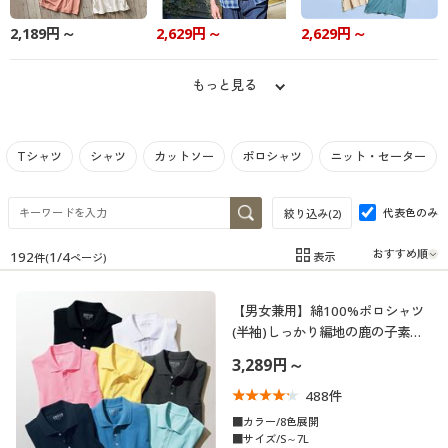
制服・スクール
美容・健康通販すべて
家具・収納
キッチン・雑貨・日用品
2,189円～
2,629円～
2,629円～
大きいサイズ
制服・スクールすべて
美容・健康・サプリメント
寝具・ベッド
もっと見る
バーゲン
大きいサイズ通販すべて
制服・学生服
カーテン・ラグ・ファブリック
Tシャツ
シャツ
カットソー
ポロシャツ
ニット・セーター
詳細検索
バーゲンセール
大きいサイズ レディース服
ジュニア・ティーンズ下着
代表色のみ
絞り込み(
2
)
商品カテゴリ一覧
シークレットセール
大きいサイズ レディース下着
192
1
/
4
表示
件(
ページ)
在庫
在庫のある商品のみ表示
カタログ
大きいサイズ メンズ
【男女兼用】綿100%ポロシャツ
カテゴリ
(半袖)しっかり編地の鹿の子素材
カタログ・チラシからのご注文
を使用
大きいサイズ 事務・制服
3,289円～
デジタルカタログ
488
件
■カラー/8色展開
■サイズ/S～7L