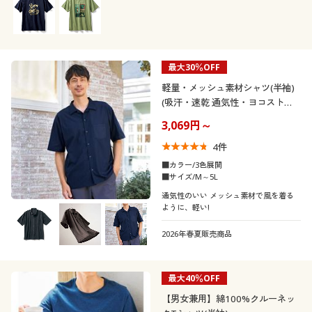
最大30％OFF
軽量・メッシュ素材シャツ(半袖)
(吸汗・速乾 通気性・ヨコストレ
ッチ)
3,069円～
4
件
■カラー/3色展開
■サイズ/M～5L
通気性のいい メッシュ素材で風を着る
ように、軽い!
2026年春夏販売商品
最大40％OFF
【男女兼用】綿100%クルーネッ