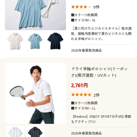
9
件
■カラー/3色展開
■サイズ/M～5L
［夏に向けたビジカジスタイル］吸水速
乾、接触冷感素材で夏のビジネスにも頼
れる半袖ポロシャツ。
2026年春夏販売商品
ドライ半袖ポロシャツ(リーボッ
ク)(吸汗速乾・UVカット)
2,761円
2
件
■カラー/2色展開
■サイズ/M～LL
【Reebox】ENJOY SPORTS!汗ばむ季節
もアクティブに!
2026年春夏販売商品