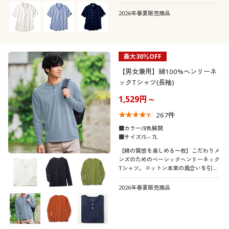
2026年春夏販売商品
最大30％OFF
【男女兼用】綿100%ヘンリーネ
ックTシャツ(長袖)
1,529円～
267
件
■カラー/8色展開
■サイズ/S～7L
【綿の質感を楽しめる一枚】こだわりメ
ンズのためのベーシックヘンリーネック
Tシャツ。コットン本来の風合いを引き
出しました。
2026年春夏販売商品