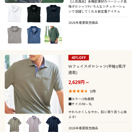
【人気商品】多機能素材のベーシック長
袖ポロシャツ!!いろんなシチュエーショ
ンで活躍してくれる新定番アイテム
2026年春夏販売商品
40％OFF
Wフェイスポロシャツ(半袖)(吸汗
速乾)
2,629円～
5
件
■カラー/3色展開
■サイズ/M～5L
やわらかくしなやか。肌に寄り添う心地
よさ!
2026年春夏販売商品