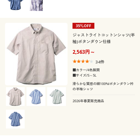
スポーツ
オフィス
リネン・麻
フリース
ＵＶカット・紫外線
冷感・涼感
着用感
対策
カジュアル
ベーシック
幾何学模様
リゾート
旅行
ガーゼ
デニム
35％OFF
年代
レギュラー
ゆったり
抗菌防臭
ストレッチ
ナチュラル
シック
ジャストライトコットンシャツ(半
スクール
袖)ボタンダウン仕様
カシミヤ
シーズン
10代
20代
2,563円～
形態安定
エレガント
価格
34
件
夏
秋
～
円
絞込
30代
40代
■カラー/4色展開
■サイズ/S～5L
春
冬
50代
60代
滑らかな質感の綿100%!ボタンダウン衿
の半袖シャツ
閉じる
2026年春夏販売商品