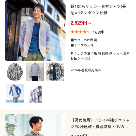
綿100%サッカー素材シャツ(長
袖)ボタンダウン仕様
2,629円～
163
件
■カラー/5色展開
■サイズ/S～7L
サラサラの着心地 綿100%サッカー素材
長袖シャツ◎
2026年春夏販売商品
【男女兼用】ドライ半袖ポロシャ
ツ/吸汗速乾・抗菌防臭・UVカッ
ト機能付き