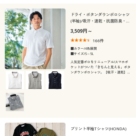
ドライ・ボタンダウンポロシャツ
(半袖)/吸汗・速乾・抗菌防臭・
UVカット機能付き
3,509円～
166
件
■カラー/4色展開
■サイズ/S～5L
人気定番ポロをリニューアル!スマホポ
ケットがついた「きちんと見える」ボタ
ンダウンポロシャツ。【吸汗・速乾】
【抗菌防臭】【UVカット】の多機能素
材を使用しています。
プリント半袖Tシャツ(HONDA)