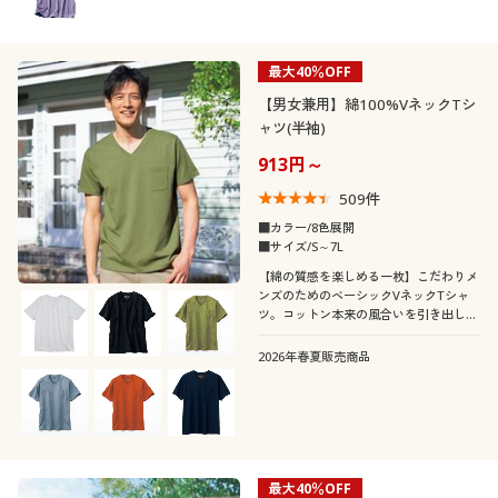
最大40％OFF
【男女兼用】綿100%VネックTシ
ャツ(半袖)
913円～
509
件
■カラー/8色展開
■サイズ/S～7L
【綿の質感を楽しめる一枚】こだわりメ
ンズのためのベーシックVネックTシャ
ツ。コットン本来の風合いを引き出しま
した。
2026年春夏販売商品
最大40％OFF