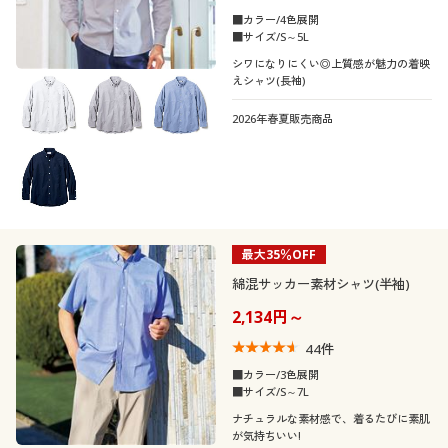
■カラー/4色展開
■サイズ/S～5L
シワになりにくい◎上質感が魅力の着映
えシャツ(長袖)
2026年春夏販売商品
最大35％OFF
綿混サッカー素材シャツ(半袖)
2,134円～
44
件
■カラー/3色展開
■サイズ/S～7L
ナチュラルな素材感で、着るたびに素肌
が気持ちいい!