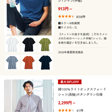
クTシャツ(半袖)
913円～
858
件
■カラー/8色展開
■サイズ/S～7L
【コットンの良さを追求】こだわりメン
ズのためのベーシック半袖Tシャツ。綿
本来の風合いを引き出しました。
2026年春夏販売商品
最大30％OFF
綿100%ライトオックスフォード
シャツ(長袖)ボタンダウン仕様
2,299円～
41
件