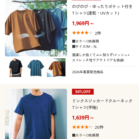
のびのび・ゆったりポケット付き
Tシャツ(速乾・UVカット)
1,969円～
2
件
■カラー/3色展開
■サイズ/M～5L
風通しが良くてムレ知らず!メッシュ+
ストレッチ性でアウトドアも快適!
2026年春夏販売商品
50％OFF
リンクスジャカードクルーネック
Tシャツ(半袖)
1,639円～
20
件
■カラー/3色展開