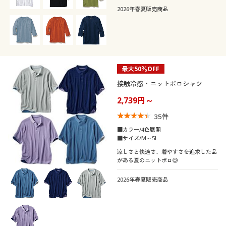
2026年春夏販売商品
最大50％OFF
接触冷感・ニットポロシャツ
2,739円～
35
件
■カラー/4色展開
■サイズ/M～5L
涼しさと快適さ、着やすさを追求した品
がある夏のニットポロ◎
2026年春夏販売商品