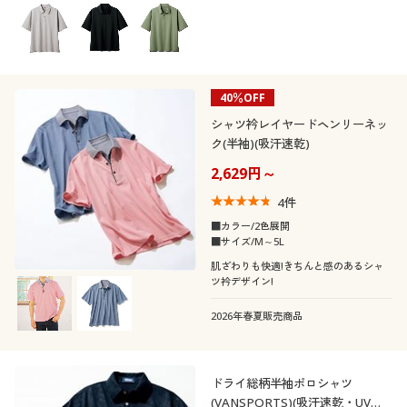
40％OFF
シャツ衿レイヤードヘンリーネッ
ク(半袖)(吸汗速乾)
2,629円～
4
件
■カラー/2色展開
■サイズ/M～5L
肌ざわりも快適!きちんと感のあるシャ
ツ衿デザイン!
2026年春夏販売商品
ドライ総柄半袖ポロシャツ
(VANSPORTS)(吸汗速乾・UVカ