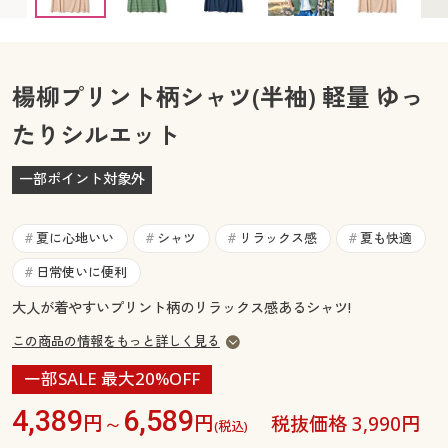
カタログ無料プレゼント
マイページ
会員メニュー
閲覧履歴
楊柳プリント柄シャツ(半袖) 軽量 ゆっ
マイページ
たりシルエット
お気に入り
閲覧履歴
一部ポイント対象外
サポート
お気に入り
夏に心地いい
シャツ
リラックス感
夏も快適
#
#
#
#
ご利用ガイド
サポート
日常使いに便利
#
よくある質問とお問い合わせ
大人が着やすいプリント柄のリラックス感あるシャツ!
ご利用ガイド
この商品の情報をもっと詳しく見る
よくある質問とお問い合わせ
一部SALE 最大20%OFF
4,389
6,589
円～
円
税抜価格 3,990円
(税込)