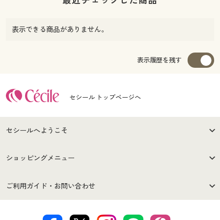
表示できる商品がありません。
表示履歴を残す
セシール トップページへ
セシールへようこそ
はじめての方へ
ご利用環境について
ショッピングメニュー
セシールご利用規約
プライバシーポリシー
商品カテゴリ
バーゲンセール
ご利用ガイド・お問い合わせ
特定商取引法に基づく表示
古物営業法に基づく表示
カタログ・チラシからのご注
デジタルカタログ
ご注文は
お届けは
文