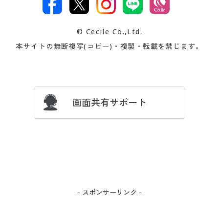
著作権・商標について
会社案内
交換・返品は
お支払は
カタログ無料プレゼント
特集一覧
© Cecile Co.,Ltd.
会員登録・お客様情報変更に
お客様番号・パスワードをお
本サイトの無断複写(コピー)・複製・転載を禁じます。
プレゼント＆キャンペーン
サイトマップ
ついて
忘れの場合
サイズガイド
よくある質問とお問い合わせ
画面共有サポート
- スポンサーリンク -