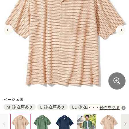
大きいサイズ
制服・スクールすべて
美容・健康・サプリメント
寝具・ベッド
制服・スクール
美容・健康通販すべて
家具・収納
キッチン・雑貨・日用品
バーゲン
大きいサイズ通販すべて
制服・学生服
カーテン・ラグ・ファブリック
大きいサイズ
制服・スクールすべて
美容・健康・サプリメント
寝具・ベッド
詳細検索
バーゲンセール
大きいサイズ レディース服
ジュニア・ティーンズ下着
バーゲン
大きいサイズ通販すべて
制服・学生服
カーテン・ラグ・ファブリック
商品カテゴリ一覧
シークレットセール
大きいサイズ レディース下着
詳細検索
バーゲンセール
大きいサイズ レディース服
ジュニア・ティーンズ下着
カタログ
大きいサイズ メンズ
商品カテゴリ一覧
シークレットセール
大きいサイズ レディース下着
カタログ・チラシからのご注文
カタログ
大きいサイズ 事務・制服
大きいサイズ メンズ
デジタルカタログ
カタログ・チラシからのご注文
ベージュ系
大きいサイズ 事務・制服
M ◎ 在庫あり
L ◎ 在庫あり
LL ◎ 在庫あり
続きを見る
カタログ無料プレゼント
デジタルカタログ
3L ◎ 在庫あり
5L ◎ 在庫あり
会員メニュー