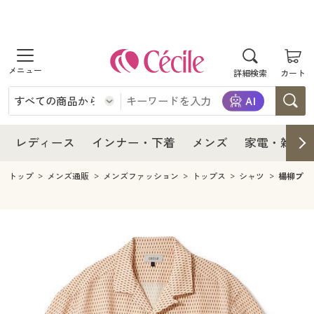
商品を探す
レディース
商品を探す
詳細検索
カート
インナー・下着
レディース通販すべて
レディース
メンズ
インナー・下着通販すべて
レディースファッション
インナー・下着
レディース通販すべて
レディース
インナー・下着
メンズ
家電・雑貨
家電・雑貨
メンズ通販すべて
女性下着
女性下着
メンズ
インナー・下着通販すべて
レディースファッション
トップ
メンズ通販
メンズファッション
トップス
シャツ
楊柳プリ
寝具・インテリア・家具
家電・雑貨すべて
メンズファッション
メンズ下着
家電・雑貨
メンズ通販すべて
女性下着
女性下着
美容・健康
寝具・インテリア・家具通販すべて
家電
メンズ下着
ジュニア・ティーンズ下着
寝具・インテリア・家具
家電・雑貨すべて
メンズファッション
メンズ下着
制服・スクール
美容・健康通販すべて
家具・収納
キッチン・雑貨・日用品
美容・健康
寝具・インテリア・家具通販すべて
家電
メンズ下着
ジュニア・ティーンズ下着