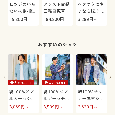
ヒツジのいら
アシスト電動
ベタつきにさ
ない枕® -至
三輪自転車
よなら!夏に心
極-
地いい爽やか
15,800
円
184,800
円
3,289
円～
2
前開きサッカ
ーパジャマ(綿
100%)(半袖)
おすすめのシャツ
最大30%OFF
最大20%OFF
綿100%ダブ
綿100%ダブ
綿100%サッ
ルガーゼシャ
ルガーゼチェ
カー素材シャ
ツ(長袖)
ックシャツ(長
ツ(長袖)ボタ
3,069
円～
3,509
円～
2,629
円～
2
袖)
ンダウン仕様