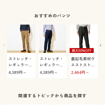
おすすめのパンツ
最大50%OFF
ストレッチ・
ストレッチ・
裏起毛素材ウ
レギュラーフ
レギュラーフ
エストストレ
ィットノータ
ィットツータ
ッチ・テーパ
4,389
円～
4,389
円～
2,464
円～
1
ックチノ
ックチノ
ードパンツ
関連するトピックから商品を探す