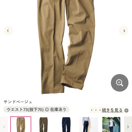
大きいサイズ
制服・スクールすべて
美容・健康・サプリメント
寝具・ベッド
制服・スクール
美容・健康通販すべて
家具・収納
キッチン・雑貨・日用品
バーゲン
大きいサイズ通販すべて
制服・学生服
カーテン・ラグ・ファブリック
大きいサイズ
制服・スクールすべて
美容・健康・サプリメント
寝具・ベッド
詳細検索
バーゲンセール
大きいサイズ レディース服
ジュニア・ティーンズ下着
バーゲン
大きいサイズ通販すべて
制服・学生服
カーテン・ラグ・ファブリック
商品カテゴリ一覧
シークレットセール
大きいサイズ レディース下着
詳細検索
バーゲンセール
大きいサイズ レディース服
ジュニア・ティーンズ下着
カタログ
大きいサイズ メンズ
商品カテゴリ一覧
シークレットセール
大きいサイズ レディース下着
カタログ・チラシからのご注文
カタログ
大きいサイズ 事務・制服
大きいサイズ メンズ
デジタルカタログ
カタログ・チラシからのご注文
サンドベージュ
大きいサイズ 事務・制服
ウエスト73(股下70) ◎ 在庫あり
続きを見る
カタログ無料プレゼント
デジタルカタログ
ウエスト73(股下73) ◎ 在庫あり
ウエスト73(股下76) ◎ 在庫あり
会員メニュー