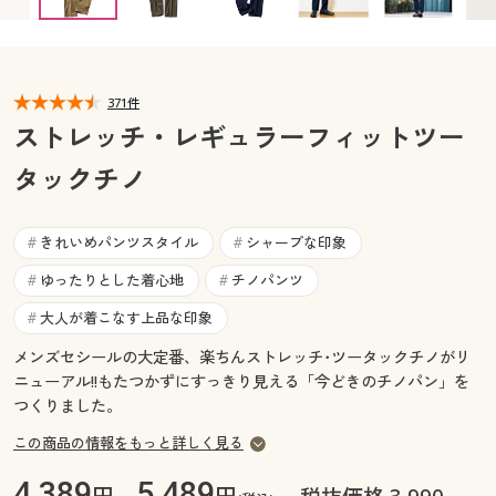
ウエスト73(股下79) ◎ 在庫あり
カタログ無料プレゼント
ウエスト76(股下70) ◎ 在庫あり
マイページ
会員メニュー
ウエスト76(股下73) ◎ 在庫あり
ウエスト76(股下76) ◎ 在庫あり
閲覧履歴
371件
マイページ
ウエスト76(股下79) ◎ 在庫あり
ストレッチ・レギュラーフィットツー
ウエスト79(股下70) ◎ 在庫あり
お気に入り
タックチノ
閲覧履歴
ウエスト79(股下73) ◎ 在庫あり
ウエスト79(股下76) ◎ 在庫あり
サポート
ウエスト79(股下79) ◎ 在庫あり
お気に入り
きれいめパンツスタイル
シャープな印象
#
#
ウエスト82(股下70) ◎ 在庫あり
ご利用ガイド
ゆったりとした着心地
チノパンツ
#
#
サポート
ウエスト82(股下73) ◎ 在庫あり
ウエスト82(股下76) ◎ 在庫あり
大人が着こなす上品な印象
#
よくある質問とお問い合わせ
ご利用ガイド
ウエスト82(股下79) ◎ 在庫あり
メンズセシールの大定番、楽ちんストレッチ･ツータックチノがリ
ウエスト85(股下70) ◎ 在庫あり
ニューアル!!もたつかずにすっきり見える「今どきのチノパン」を
よくある質問とお問い合わせ
ウエスト85(股下73) ◎ 在庫あり
つくりました。
ウエスト85(股下76) ◎ 在庫あり
この商品の情報をもっと詳しく見る
ウエスト85(股下79) ◎ 在庫あり
4,389
5,489
ウエスト88(股下70) ◎ 在庫あり
円、
円