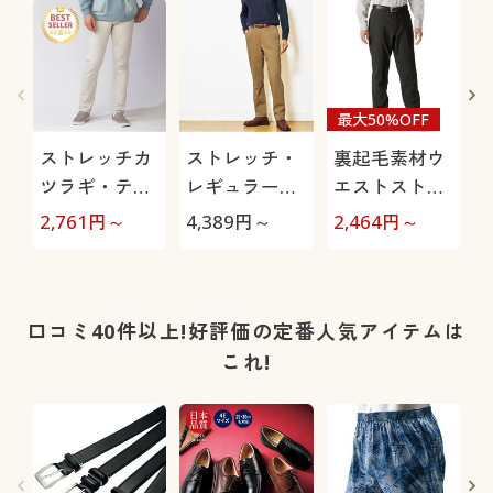
最大50%OFF
ストレッチカ
ストレッチ・
裏起毛素材ウ
ツラギ・テー
レギュラーフ
エストストレ
パードパンツ
ィットノータ
ッチ・テーパ
2,761
円～
4,389
円～
2,464
円～
1
(5ポケットタ
ックチノ
ードパンツ
イプ)
口コミ40件以上!好評価の定番人気アイテムは
これ!