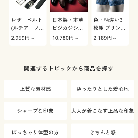
レザーベルト
日本製・本革
色・柄違い3
(ルチアーノ
ビジカジシュ
枚組 プリント
バレンチノ)
ーズ4E(リナ
トランクス/綿
2,959
円～
10,780
円～
2,189
円～
1
シャンテバレ
100%(前開き)
ンチノ)/はっ
水・抗菌防臭
関連するトピックから商品を探す
上質な素材感
ゆったりとした着心地
シャープな印象
大人が着こなす上品な印象
ぽっちゃり体型の方
きちんと感