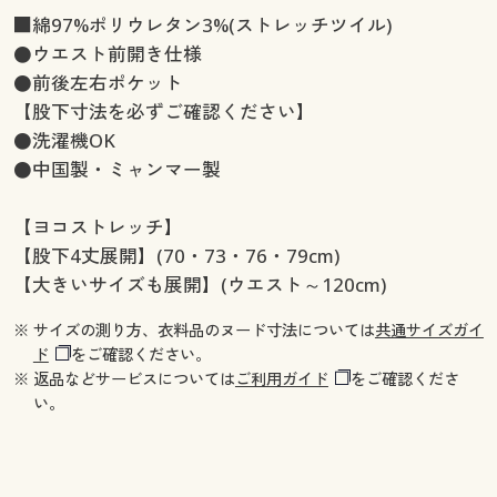
■綿97%ポリウレタン3%(ストレッチツイル)
●ウエスト前開き仕様
●前後左右ポケット
【股下寸法を必ずご確認ください】
●洗濯機OK
●中国製・ミャンマー製
【ヨコストレッチ】
【股下4丈展開】(70・73・76・79cm)
【大きいサイズも展開】(ウエスト～120cm)
※ サイズの測り方、衣料品のヌード寸法については
共通サイズガイ
ド
をご確認ください。
※ 返品などサービスについては
ご利用ガイド
をご確認くださ
い。