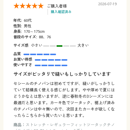
2026-07-19
ご購入者様
購入確認済み
年代:
60代
性別:
男性
身長:
170～175cm
普段のサイズ:
88、76
サイズ感
小さい
大きい
品質
お買い得感
使いやすさ
サイズがピッタリで縫いもしっかりしています
セシールのチノパンは初めてですが、縫いがしっかりし
ていて結構長く使える感じがします。やや厚めで夏には
どうかなとは思いますが、逆に春秋冬の3シーズンには
最適だと思います。カーキ色でツータック、裾上げ済み
のチノパンは中々無いので、次回またカーキが欲しくな
ったらこちらから買いたいと思います。
商品：
ストレッチ・レギュラーフィットツータックチノ