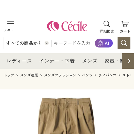
商品を探す
レディース
商品を探す
詳細検索
カート
インナー・下着
レディース通販すべて
レディース
メンズ
インナー・下着通販すべて
レディースファッション
インナー・下着
レディース通販すべて
レディース
インナー・下着
メンズ
家電・雑貨
家電・雑貨
メンズ通販すべて
女性下着
女性下着
メンズ
インナー・下着通販すべて
レディースファッション
トップ
メンズ通販
メンズファッション
パンツ
チノパンツ
ストレ
寝具・インテリア・家具
家電・雑貨すべて
メンズファッション
メンズ下着
家電・雑貨
メンズ通販すべて
女性下着
女性下着
美容・健康
寝具・インテリア・家具通販すべて
家電
メンズ下着
ジュニア・ティーンズ下着
寝具・インテリア・家具
家電・雑貨すべて
メンズファッション
メンズ下着
制服・スクール
美容・健康通販すべて
家具・収納
キッチン・雑貨・日用品
美容・健康
寝具・インテリア・家具通販すべて
家電
メンズ下着
ジュニア・ティーンズ下着