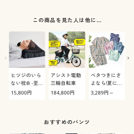
この商品を見た人は他に…
ヒツジのいら
アシスト電動
ベタつきにさ
ない枕® -至
三輪自転車
よなら!夏に心
極-
地いい爽やか
15,800
円
184,800
円
3,289
円～
3
前開きサッカ
ーパジャマ(綿
100%)(半袖)
おすすめのパンツ