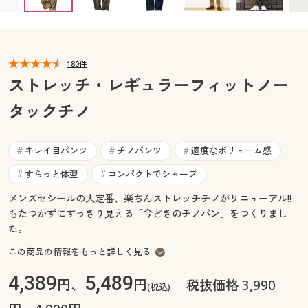
ウエスト73(股下79) ◎ 在庫あり
カタログ無料プレゼント
ウエスト76(股下70) ◎ 在庫あり
マイページ
会員メニュー
ウエスト76(股下73) ◎ 在庫あり
ウエスト76(股下76) × 完売
ウエスト76(股下79) ◎ 在庫あり
閲覧履歴
180件
マイページ
ウエスト79(股下70) ◎ 在庫あり
ストレッチ・レギュラーフィットノー
ウエスト79(股下73) ◎ 在庫あり
お気に入り
タックチノ
閲覧履歴
ウエスト79(股下76) ◎ 在庫あり
ウエスト79(股下79) ◎ 在庫あり
サポート
ウエスト82(股下70) ◎ 在庫あり
ウエスト82(股下73) × 完売
お気に入り
キレイ目パンツ
チノパンツ
適度なボリューム感
#
#
#
ウエスト82(股下76) ◎ 在庫あり
ウエスト82(股下79) × 完売
ご利用ガイド
すらっと体型
コンパクトでシャープ
#
#
サポート
ウエスト85(股下70) ◎ 在庫あり
ウエスト85(股下73) × 完売
ウエスト85(股下76) × 完売
ウエスト85(股下79) × 完売
メンズセシールの大定番、楽ちんストレッチチノがリニューアル!!
よくある質問とお問い合わせ
ご利用ガイド
もたつかずにすっきり見える「今どきのチノパン」をつくりまし
ウエスト88(股下70) ◎ 在庫あり
た。
ウエスト88(股下73) ◎ 在庫あり
よくある質問とお問い合わせ
ウエスト88(股下76) ◎ 在庫あり
ウエスト88(股下79) × 完売
この商品の情報をもっと詳しく見る
ウエスト91(股下70) × 完売
ウエスト91(股下73) ◎ 在庫あり
4,389
5,489
円、
円
税抜価格 3,990
ウエスト91(股下76) ○ 在庫わずか
(税込)
ウエスト91(股下79) ◎ 在庫あり