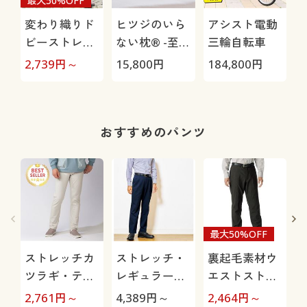
最大50%OFF
変わり織りド
ヒツジのいら
アシスト電動
ビーストレッ
ない枕® -至
三輪自転車
チパンツ(吸汗
極-
H
2,739
円～
15,800
円
184,800
円
4
速乾)
0
おすすめのパンツ
最大50%OFF
ストレッチカ
ストレッチ・
裏起毛素材ウ
ツラギ・テー
レギュラーフ
エストストレ
パードパンツ
ィットツータ
ッチ・テーパ
2,761
円～
4,389
円～
2,464
円～
1