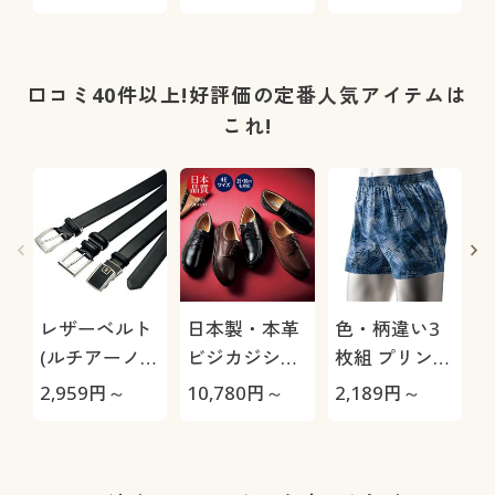
(5ポケットタ
ックチノ
ードパンツ
イプ)
口コミ40件以上!好評価の定番人気アイテムは
これ!
レザーベルト
日本製・本革
色・柄違い3
(ルチアーノ
ビジカジシュ
枚組 プリント
バレンチノ)
ーズ4E(リナ
トランクス/綿
2,959
円～
10,780
円～
2,189
円～
1
シャンテバレ
100%(前開き)
ンチノ)/はっ
カラー・サイズを選択しカートに入れる
水・抗菌防臭