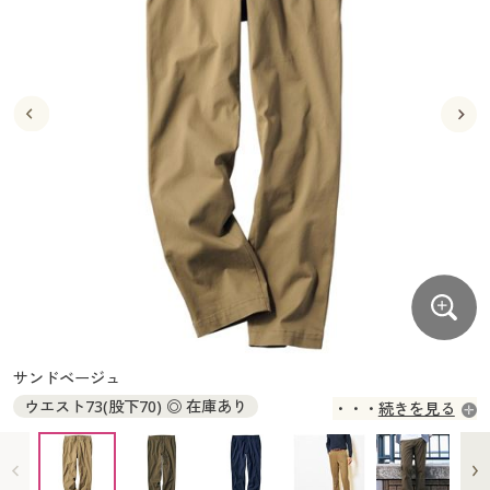
大きいサイズ
制服・スクールすべて
美容・健康・サプリメント
寝具・ベッド
制服・スクール
美容・健康通販すべて
家具・収納
キッチン・雑貨・日用品
バーゲン
大きいサイズ通販すべて
制服・学生服
カーテン・ラグ・ファブリック
大きいサイズ
制服・スクールすべて
美容・健康・サプリメント
寝具・ベッド
詳細検索
バーゲンセール
大きいサイズ レディース服
ジュニア・ティーンズ下着
バーゲン
大きいサイズ通販すべて
制服・学生服
カーテン・ラグ・ファブリック
商品カテゴリ一覧
シークレットセール
大きいサイズ レディース下着
詳細検索
バーゲンセール
大きいサイズ レディース服
ジュニア・ティーンズ下着
カタログ
大きいサイズ メンズ
商品カテゴリ一覧
シークレットセール
大きいサイズ レディース下着
カタログ・チラシからのご注文
カタログ
大きいサイズ 事務・制服
大きいサイズ メンズ
デジタルカタログ
カタログ・チラシからのご注文
サンドベージュ
大きいサイズ 事務・制服
ウエスト73(股下70) ◎ 在庫あり
続きを見る
カタログ無料プレゼント
デジタルカタログ
ウエスト73(股下73) ◎ 在庫あり
ウエスト73(股下76) ◎ 在庫あり
会員メニュー