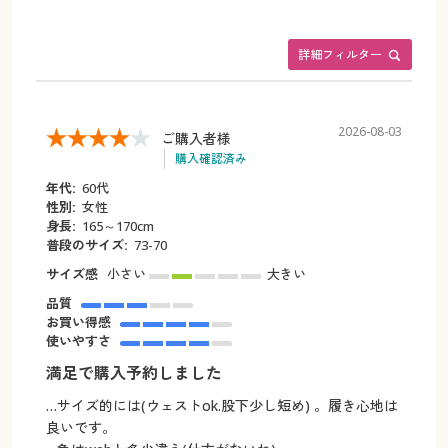
詳細フィルター
2026-08-03
ご購入者様
購入確認済み
年代:
60代
性別:
女性
身長:
165～170cm
普段のサイズ:
73-70
サイズ感
小さい
大きい
品質
お買い得感
使いやすさ
満足で購入予約しました
…サイズ的には(ウェストok.股下少し短め) 。履き心地は
良いです。