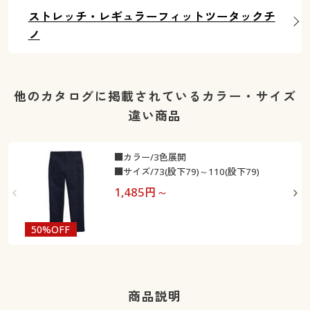
ストレッチ・レギュラーフィットツータックチ
ノ
他のカタログに掲載されているカラー・サイズ
違い商品
■カラー/3色展開
■サイズ/73(股下79)～110(股下79)
1,485
円～
50%OFF
最
商品説明