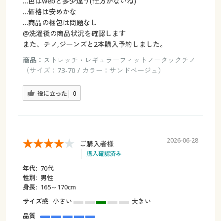
…色はwebと多少違う(仕方がないね)
…価格は安めかな
…商品の梱包は問題なし
@洗濯後の商品状況を確認します
また、チノ,ジーンズと2本購入予約しました。
商品：
ストレッチ・レギュラーフィットノータックチノ
（サイズ：73-70 / カラー：サンドベージュ）
役に立った
0
2026-06-28
ご購入者様
購入確認済み
年代:
70代
性別:
男性
身長:
165～170cm
サイズ感
小さい
大きい
品質