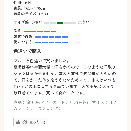
性別:
男性
身長:
165～170cm
普段のサイズ:
L〜XL
サイズ感
小さい
大きい
品質
お買い得感
使いやすさ
色違いで購入
ブルーと色違いで買いました。
夏場は暑い半面大量に汗をかくので、このような汗取り
シャツは欠かせません。室内と室外で気温差が大きいの
で、汗をかいた体を冷やさないためにも、主人はいつも
Tシャツの上にこちらを着ています。とても気に入って
毎日着ています。買って良かったです。
商品：
綿100%ダブルガーゼシャツ(長袖)（サイズ：LL /
カラー：サーモンピンク）
役に立った
0