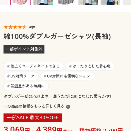
カタログ無料プレゼント
マイページ
会員メニュー
閲覧履歴
70件
マイページ
綿100%ダブルガーゼシャツ(長袖)
お気に入り
閲覧履歴
一部ポイント対象外
サポート
お気に入り
幅広くコーディネイトできる
ゆったりとした着心地
#
#
ご利用ガイド
サポート
UV対策ウェア
UV対策にも便利なシャツ
#
#
気温差がある時期に
#
よくある質問とお問い合わせ
ご利用ガイド
ダブルガーゼの心地よさ。洗うたびに肌になじむ柔らかさ!
この商品の情報をもっと詳しく見る
よくある質問とお問い合わせ
一部SALE 最大30%OFF
3,069
4,389
円～
円
税抜価格 2,790円