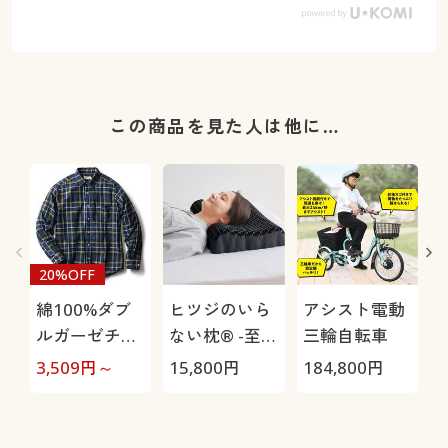
この商品を見た人は他に…
20%OFF
綿100%ダブ
ヒツジのいら
アシスト電動
ルガーゼチェ
ない枕® -至
三輪自転車
ックシャツ(長
極-
H
3,509
円～
15,800
円
184,800
円
4
袖)
0