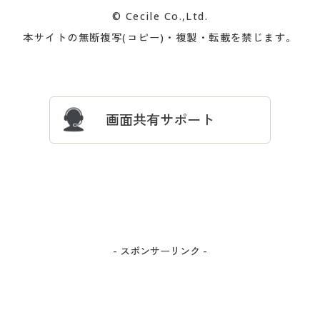
カタログ無料プレゼント
特集一覧
© Cecile Co.,Ltd.
会員登録・お客様情報変更に
お客様番号・パスワードをお
本サイトの無断複写(コピー)・複製・転載を禁じます。
プレゼント＆キャンペーン
サイトマップ
ついて
忘れの場合
サイズガイド
よくある質問とお問い合わせ
画面共有サポート
- スポンサーリンク -