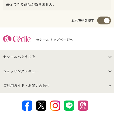
表示できる商品がありません。
表示履歴を残す
セシール トップページへ
セシールへようこそ
はじめての方へ
ご利用環境について
ショッピングメニュー
セシールご利用規約
プライバシーポリシー
商品カテゴリ
バーゲンセール
ご利用ガイド・お問い合わせ
特定商取引法に基づく表示
古物営業法に基づく表示
カタログ・チラシからのご注
デジタルカタログ
ご注文は
お届けは
文
著作権・商標について
会社案内
交換・返品は
お支払は