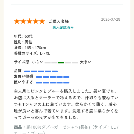
2026-07-28
ご購入者様
購入確認済み
年代:
60代
性別:
男性
身長:
165～170cm
普段のサイズ:
L〜XL
サイズ感
小さい
大きい
品質
お買い得感
使いやすさ
主人用にピンクとブルーを購入しました。暑い夏でも、
お店に入るとクーラーで冷えるので、汗取りも兼ねてい
つもTシャツの上に着ています。柔らかくて薄く、着心
地が良いと喜んで着ています。洗濯する度に柔らかくな
ってガーゼの良さが出てきました。
商品：
綿100%ダブルガーゼシャツ(長袖)（サイズ：LL /
カラー：ブルー）