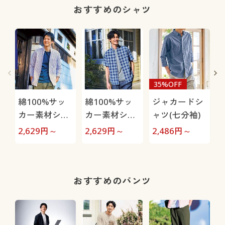
おすすめのシャツ
35%OFF
綿100%サッ
綿100%サッ
ジャカードシ
カー素材シャ
カー素材シャ
ャツ(七分袖)
ツ(長袖)ボタ
ツ(半袖)ボタ
2,629
円～
2,629
円～
2,486
円～
2
ンダウン仕様
ンダウン仕様
おすすめのパンツ