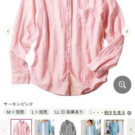
大きいサイズ
制服・スクールすべて
美容・健康・サプリメント
寝具・ベッド
制服・スクール
美容・健康通販すべて
家具・収納
キッチン・雑貨・日用品
バーゲン
大きいサイズ通販すべて
制服・学生服
カーテン・ラグ・ファブリック
大きいサイズ
制服・スクールすべて
美容・健康・サプリメント
寝具・ベッド
詳細検索
バーゲンセール
大きいサイズ レディース服
ジュニア・ティーンズ下着
バーゲン
大きいサイズ通販すべて
制服・学生服
カーテン・ラグ・ファブリック
商品カテゴリ一覧
シークレットセール
大きいサイズ レディース下着
詳細検索
バーゲンセール
大きいサイズ レディース服
ジュニア・ティーンズ下着
カタログ
大きいサイズ メンズ
商品カテゴリ一覧
シークレットセール
大きいサイズ レディース下着
カタログ・チラシからのご注文
カタログ
大きいサイズ 事務・制服
大きいサイズ メンズ
デジタルカタログ
カタログ・チラシからのご注文
サーモンピンク
大きいサイズ 事務・制服
M × 完売
L × 完売
LL ◎ 在庫あり
3L ◎ 在庫あり
続きを見る
カタログ無料プレゼント
デジタルカタログ
5L ○ 在庫わずか
会員メニュー