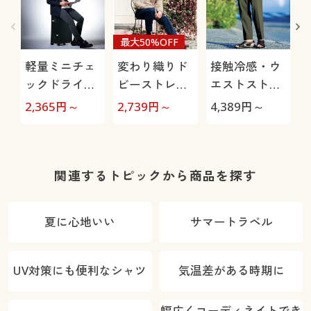
最大50%OFF
軽量ミニチェ
変わり織りド
接触冷感・ウ
ックドライイ
ビーストレッ
エストストレ
ージーパンツ
チパンツ(吸汗
ッチパンツ(股
2,365
円～
2,739
円～
4,389
円～
2
(ストレッチ)
速乾)
下2丈展開)
関連するトピックから商品を探す
夏に心地いい
サマートラベル
UV対策にも便利なシャツ
気温差がある時期に
幅広くコーディネイトでき