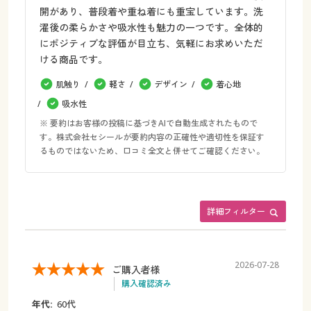
開があり、普段着や重ね着にも重宝しています。洗
濯後の柔らかさや吸水性も魅力の一つです。全体的
にポジティブな評価が目立ち、気軽にお求めいただ
ける商品です。
肌触り
軽さ
デザイン
着心地
吸水性
※ 要約はお客様の投稿に基づきAIで自動生成されたもので
す。株式会社セシールが要約内容の正確性や適切性を保証す
るものではないため、口コミ全文と併せてご確認ください。
詳細フィルター
2026-07-28
ご購入者様
購入確認済み
年代:
60代