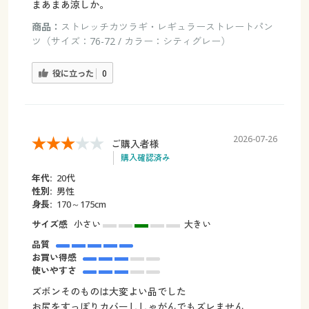
まあまあ涼しか。
商品：
ストレッチカツラギ・レギュラーストレートパン
ツ（サイズ：76-72 / カラー：シティグレー）
役に立った
0
2026-07-26
ご購入者様
購入確認済み
年代:
20代
性別:
男性
身長:
170～175cm
サイズ感
小さい
大きい
品質
お買い得感
使いやすさ
ズボンそのものは大変よい品でした
お尻をすっぽりカバーししゃがんでもズレません