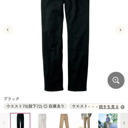
大きいサイズ
制服・スクールすべて
美容・健康・サプリメント
寝具・ベッド
制服・スクール
美容・健康通販すべて
家具・収納
キッチン・雑貨・日用品
バーゲン
大きいサイズ通販すべて
制服・学生服
カーテン・ラグ・ファブリック
大きいサイズ
制服・スクールすべて
美容・健康・サプリメント
寝具・ベッド
詳細検索
バーゲンセール
大きいサイズ レディース服
ジュニア・ティーンズ下着
バーゲン
大きいサイズ通販すべて
制服・学生服
カーテン・ラグ・ファブリック
商品カテゴリ一覧
シークレットセール
大きいサイズ レディース下着
詳細検索
バーゲンセール
大きいサイズ レディース服
ジュニア・ティーンズ下着
カタログ
大きいサイズ メンズ
商品カテゴリ一覧
シークレットセール
大きいサイズ レディース下着
カタログ・チラシからのご注文
カタログ
大きいサイズ 事務・制服
大きいサイズ メンズ
デジタルカタログ
カタログ・チラシからのご注文
ブラック
大きいサイズ 事務・制服
ウエスト73(股下72) ◎ 在庫あり
ウエスト73(股下75) × 完売
続きを見る
カタログ無料プレゼント
デジタルカタログ
ウエスト73(股下78) × 完売
ウエスト73(股下81) ◎ 在庫あり
ウエスト76(股下69) ◎ 在庫あり
ウエスト76(股下72) × 完売
会員メニュー