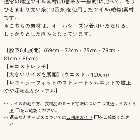
通常の綿混ツイル素材(20番糸が一般的)に比べて、もう
ひとまわり太い糸(10番糸)を使用したツイル(綾織)素材
です。
＊こちらの素材は、オールシーズン着用いただける、
しっかりとした厚みとなっています。
【股下6丈展開】(69cm・72cm・75cm・78cm・
81cm・86cm)
【ヨコストレッチ】
【大きいサイズも展開】(ウエスト～120cm)
【レギュラーフィットのストレートシルエットで股上
やや深め&カジュアル】
※ サイズの測り方、衣料品のヌード寸法については
共通サイズガイ
ド
をご確認ください。
※ 返品などサービスについては
ご利用ガイド
をご確認くださ
い。