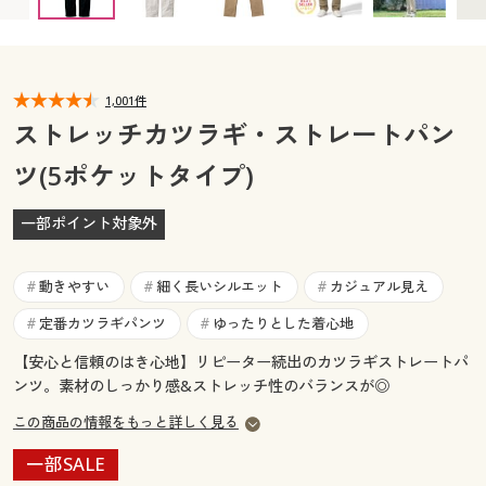
ウエスト76(股下75) × 完売
ウエスト76(股下78) ◎ 在庫あり
カタログ無料プレゼント
ウエスト76(股下81) × 完売
ウエスト79(股下69) × 完売
マイページ
会員メニュー
ウエスト79(股下72) × 完売
ウエスト79(股下75) × 完売
ウエスト79(股下78) ○ 在庫わずか
閲覧履歴
1,001件
マイページ
ウエスト79(股下81) × 完売
ウエスト82(股下69) × 完売
ストレッチカツラギ・ストレートパン
ウエスト82(股下72) ○ 在庫わずか
お気に入り
ツ(5ポケットタイプ)
閲覧履歴
ウエスト82(股下75) ◎ 在庫あり
ウエスト82(股下78) × 完売
ウエスト82(股下81) ◎ 在庫あり
ウエスト85(股下69) × 完売
サポート
一部ポイント対象外
ウエスト85(股下72) ○ 在庫わずか
お気に入り
ウエスト85(股下75) ◎ 在庫あり
ご利用ガイド
サポート
ウエスト85(股下78) ○ 在庫わずか
動きやすい
細く長いシルエット
カジュアル見え
#
#
#
ウエスト85(股下81) ○ 在庫わずか
よくある質問とお問い合わせ
定番カツラギパンツ
ゆったりとした着心地
#
#
ご利用ガイド
ウエスト88(股下69) × 完売
ウエスト88(股下72) ◎ 在庫あり
【安心と信頼のはき心地】リピーター続出のカツラギストレートパ
ウエスト88(股下75) ◎ 在庫あり
ウエスト88(股下78) × 完売
ンツ。素材のしっかり感&ストレッチ性のバランスが◎
よくある質問とお問い合わせ
ウエスト88(股下81) ◎ 在庫あり
この商品の情報をもっと詳しく見る
ウエスト91(股下69) ◎ 在庫あり
ウエスト91(股下72) ○ 在庫わずか
一部SALE
ウエスト91(股下75) × 完売
ウエスト91(股下78) ◎ 在庫あり