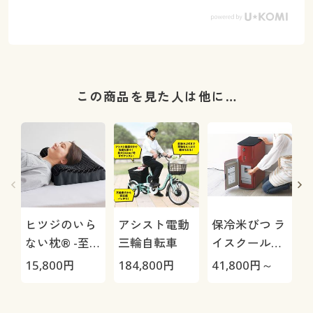
この商品を見た人は他に…
ヒツジのいら
アシスト電動
保冷米びつ ラ
ない枕® -至
三輪自転車
イスクール
(
極-
HRC-
15,800
円
184,800
円
41,800
円～
2
05S/HRC-10S
カラー・サイズを選択しカートに入れる