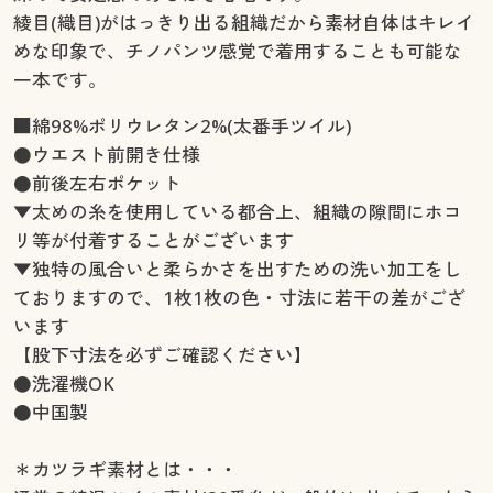
綾目(織目)がはっきり出る組織だから素材自体はキレイ
めな印象で、チノパンツ感覚で着用することも可能な
一本です。
■綿98%ポリウレタン2%(太番手ツイル)
●ウエスト前開き仕様
●前後左右ポケット
▼太めの糸を使用している都合上、組織の隙間にホコ
リ等が付着することがございます
▼独特の風合いと柔らかさを出すための洗い加工をし
ておりますので、1枚1枚の色・寸法に若干の差がござ
います
【股下寸法を必ずご確認ください】
●洗濯機OK
●中国製
＊カツラギ素材とは・・・