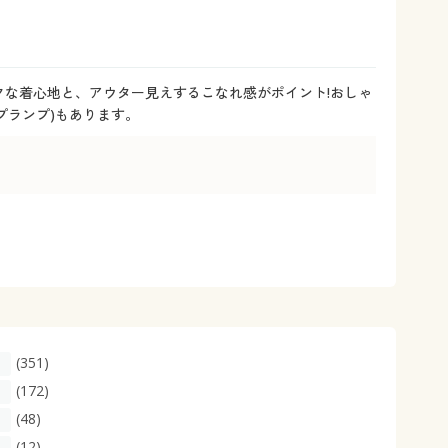
大きいサイズ 事務・制服
ラクな着心地と、アウター見えするこなれ感がポイント!おしゃ
(プランプ)もあります。
(351)
(172)
(48)
(12)