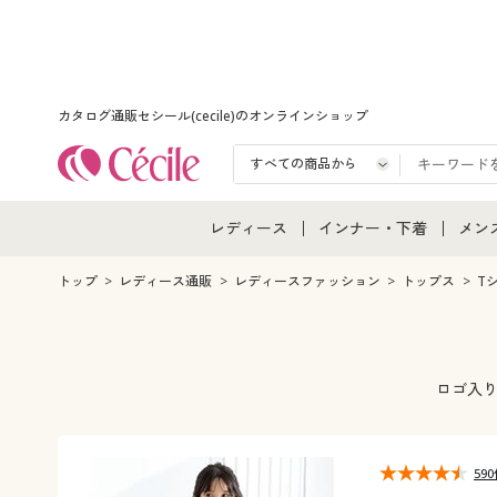
カタログ通販セシール(cecile)のオンラインショップ
レディース
インナー・下着
メン
レディース通販すべて
インナー・下着通販すべ
メン
トップ
レディース通販
レディースファッション
トップス
T
レディースファッション
女性下着
メン
女性下着
メンズ下着
メン
ロゴ入り
ジュニア・ティーンズ下
59