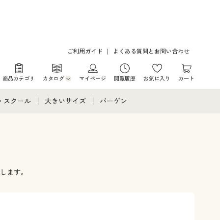
ご利用ガイド
よくある質問とお問い合わせ
商品カテゴリ
カタログ
マイページ
閲覧履歴
お気に入り
カート
カタログ・チラシからのご注文
・スクール
大きいサイズ
バーゲン
デジタルカタログ
て
・スクールすべて
大きいサイズ通販すべて
バーゲンセール
カタログ無料プレゼント
メント
・学生服
大きいサイズ レディース服
シークレットセール
ミ
ニア・ティーンズ下着
大きいサイズ レディース下着
介します。
大きいサイズ メンズ