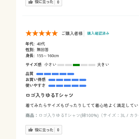
役に立った
0
ご購入者様
購入確認済み
年代:
40代
性別:
無回答
身長:
155～160cm
サイズ感
小さい
大きい
品質
お買い得感
使いやすさ
ロゴ入りゆるTシャツ
着てみたらサイズもぴったりしてて着心地よく満足してい
商品：
ロゴ入りゆるTシャツ(綿100%)（サイズ：3L / 
役に立った
0