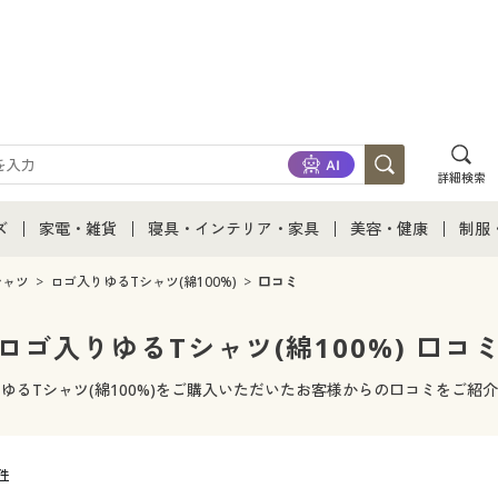
詳細検索
ズ
家電・雑貨
寝具・インテリア・家具
美容・健康
制服
て
ズ通販すべて
家電・雑貨すべて
寝具・インテリア・家具通販すべて
美容・健康通販すべ
制服
シャツ
ロゴ入りゆるTシャツ(綿100%)
口コミ
ズファッション
家電
家具・収納
美容・健康・サプリ
制服
ロゴ入りゆるTシャツ(綿100%) 口コ
ズ下着
キッチン・雑貨・日用品
寝具・ベッド
ジュ
ゆるTシャツ(綿100%)をご購入いただいたお客様からの口コミをご紹
着
カーテン・ラグ・ファブリック
0件