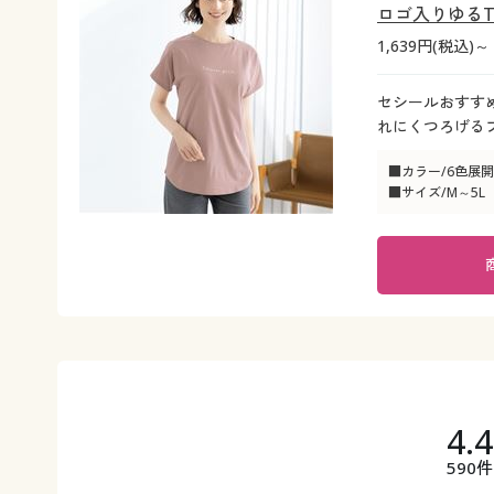
ロゴ入りゆるTシ
1,639円(税込)～
セシールおすすめ
れにくつろげるプ
■カラー/6色展開
■サイズ/M～5L
4.
590件