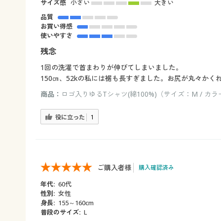
サイズ感
小さい
大きい
品質
お買い得感
使いやすさ
残念
1回の洗濯で首まわりが伸びてしまいました。
150㎝、52kの私には裾も長すぎました。お尻が丸々か
商品：
ロゴ入りゆるTシャツ(綿100%)（サイズ：M / カ
役に立った
1
ご購入者様
購入確認済み
年代:
60代
性別:
女性
身長:
155～160cm
普段のサイズ:
L