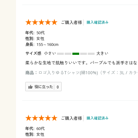
ご購入者様
購入確認済み
年代:
50代
性別:
女性
身長:
155～160cm
サイズ感
小さい
大きい
柔らかな生地で肌触りいいです。パープルでも派手さはな
商品：
ロゴ入りゆるTシャツ(綿100%)（サイズ：3L / 
役に立った
0
ご購入者様
購入確認済み
年代:
60代
性別:
女性