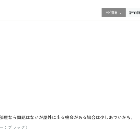
日付順 ↓
評価
部屋なら問題はないが屋外に出る機会がある場合は少しあついかも。
カラー：ブラック）