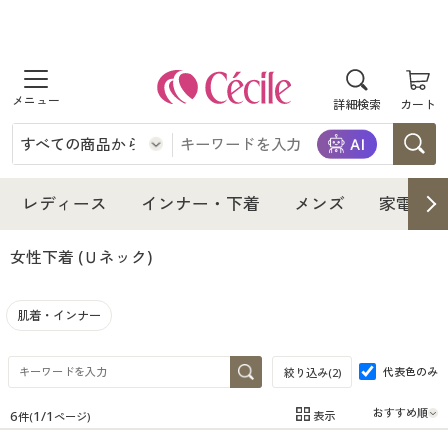
商品を探す
詳細検索
カート
レディース
インナー・下着
レディース通販すべて
レディース
インナー・下着
メンズ
家電・雑
メンズ
インナー・下着通販すべて
レディースファッション
女性下着
(Ｕネック)
家電・雑貨
メンズ通販すべて
女性下着
女性下着
肌着・インナー
寝具・インテリア・家具
家電・雑貨すべて
メンズファッション
メンズ下着
代表色のみ
絞り込み(
2
)
美容・健康
寝具・インテリア・家具通販すべて
家電
メンズ下着
ジュニア・ティーンズ下着
6
1
/
1
表示
件(
ページ)
在庫
在庫のある商品のみ表示