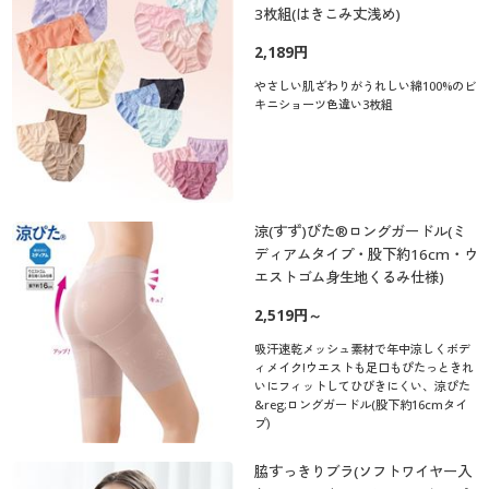
3枚組(はきこみ丈浅め)
2,189円
やさしい肌ざわりがうれしい綿100%のビ
キニショーツ色違い3枚組
涼(すず)ぴた®ロングガードル(ミ
ディアムタイプ・股下約16cm・ウ
エストゴム身生地くるみ仕様)
2,519円～
吸汗速乾メッシュ素材で年中涼しくボデ
ィメイク!ウエストも足口もぴたっときれ
いにフィットしてひびきにくい、涼ぴた
&reg;ロングガードル(股下約16cmタイ
プ)
脇すっきりブラ(ソフトワイヤー入