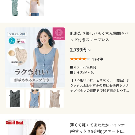
袖
素材
ノースリーブ
七分袖
機能・特徴
肌あたり優しいらくちん前開きパ
コットン・綿100
ナイロン
半袖
フレンチスリーブ
ッド付きスリーブレス
テイスト
ウォッシャブル(洗
2,739円～
ストレッチ
レース
える)
194
件
着用感
ベーシック
ナチュラル
■カラー/3色展開
吸汗速乾
抗菌防臭
■サイズ/M～6L
年代
レギュラー
【「心地いいに、ときめく。」商品】リ
ラックス&おやすみの時にも快適♪スナ
脇汗・汗取り
ップボタンの前開きで脱ぎ着がしやすい
シーズン
20代
30代
インナー。綿混ストレッチ&スリーブレ
スで長い季節活躍します。ふっくらさん
対応サイズplump(プランプ)もありま
価格
秋
冬
～
円
絞込
40代
50代
す。
薄くて軽くてあたたかいインナー
夏
春
60代
(衿すっきり5分袖)(スマートヒー