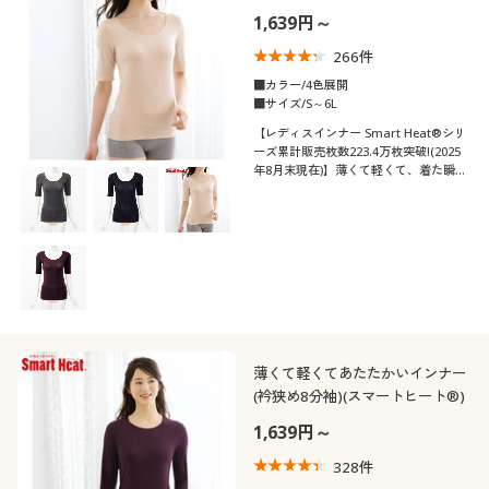
ト®)
1,639円～
解除する
266
件
閉じる
■カラー/4色展開
■サイズ/S～6L
【レディスインナー Smart Heat®シリ
ーズ累計販売枚数223.4万枚突破!(2025
年8月末現在)】薄くて軽くて、着た瞬間
から暖かい♪吸汗・速乾、抗菌防臭も備
えた吸湿発熱素材「スマートヒート®」
の衿すっきり5分袖タイプ。今年も登場!
薄くて軽くてあたたかいインナー
(衿狭め8分袖)(スマートヒート®)
1,639円～
328
件