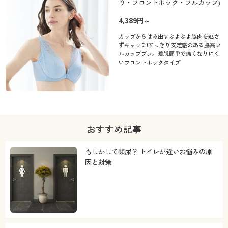
り・フロントホック・フルカップ)
4,389円～
カップからはみ出すぷよぷよ脇肉を逃さ
ずキャッチ!すっきり安定感のある脇高フ
ルカップブラ。着脱簡単で痛くなりにく
いフロントホックタイプ
おすすめ記事
もしかして頻尿？ トイレが近いお悩みの原
因と対策