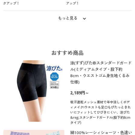
クアップ！
アップ！
もっと見る
おすすめ商品
涼(すず)ぴた®スタンダードガード
ル(ミディアムタイプ・股下約
8cm・ウエストゴム身生地くるみ
仕様)
2,189円～
吸汗速乾メッシュ素材で年中涼しくボデ
ィメイク!ウエストも足口もぴたっときれ
いにフィットしてひびきにくい、涼ぴた
&reg;スタンダードガードル(股下約8cm
タイプ)
綿100%レーシィショーツ・色違い