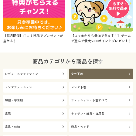
【毎月開催】口コミ投稿でプレゼントが
【スマホからも参加できます！】ゲーム
当たる！
で遊んで最大5000ポイントプレゼント！
商品カテゴリから商品を探す
レディースファッション
女性下着
メンズファッション
メンズ下着
制服・学生服
ファッション・下着すべて
家電
キッチン・雑貨・日用品
家具・収納
寝具・ベッド