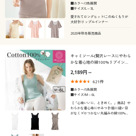
カタログ無料プレゼント
■カラー/3色展開
■サイズ/L～3L
襟・ネック
無地
会員メニュー
愛されてロングヒット!このぬくもりが
大好き!リップルインナー
クルーネック・丸首
ハイネック
マイページ
2020年秋冬販売商品
Ｖネック
レギュラーカラー
閲覧履歴
キャミソール(贅沢レースにやわら
タートルネック
Ｕネック
かな着心地の綿100%リブインナ
お気に入り
ー)
2,189円～
サポート
スクエアネック
スキッパー
621
件
■カラー/5色展開
ご利用ガイド
■サイズ/M～6L
オープンカラー・開
ノーカラー
襟
【「心地いいに、ときめく。」商品】や
わらかな着心地にやみつき!脇に縫い目
よくある質問とお問い合わせ
がなくゴロつかない丸編みの綿100%リ
ブキャミソール。ふっくらさん対応サイ
ボートネック
ズplump(プランプ)もあります