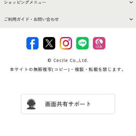
はじめての方へ
ご利用環境について
ショッピングメニュー
セシールご利用規約
プライバシーポリシー
商品カテゴリ
バーゲンセール
ご利用ガイド・お問い合わせ
特定商取引法に基づく表示
古物営業法に基づく表示
カタログ・チラシからのご注
デジタルカタログ
ご注文は
お届けは
文
著作権・商標について
会社案内
交換・返品は
お支払は
カタログ無料プレゼント
特集一覧
© Cecile Co.,Ltd.
会員登録・お客様情報変更に
お客様番号・パスワードをお
本サイトの無断複写(コピー)・複製・転載を禁じます。
プレゼント＆キャンペーン
サイトマップ
ついて
忘れの場合
サイズガイド
よくある質問とお問い合わせ
画面共有サポート