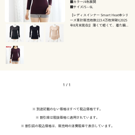
■カラー/4色展開
■サイズ/S～6L
【レディスインナー Smart Heat®シリ
ーズ累計販売枚数223.4万枚突破!(2025
年8月末現在)】薄くて軽くて、着た瞬間
から暖かい♪吸汗・速乾、抗菌防臭も備
えた吸湿発熱素材「スマートヒート®」
の衿狭め8分袖タイプ。今年も登場!
1
/
1
※ 別途記載のない価格はすべて税込価格です。
※ 割引率は税抜価格に適用されています。
※ 割引前の税込価格は、販売時の消費税率で表示しています。