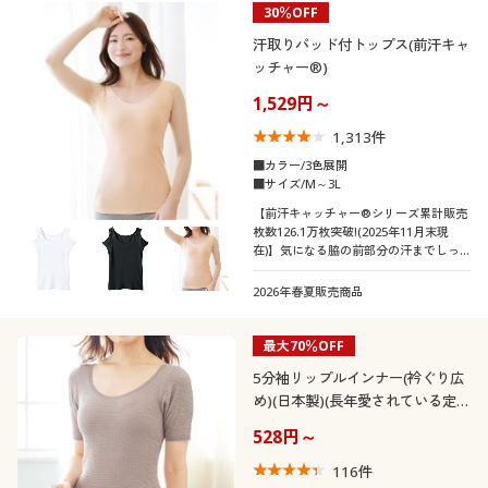
30％OFF
制服・スクール
美容・健康通販すべて
家具・収納
キッチン・雑貨・日用品
カテゴリ
汗取りパッド付トップス(前汗キャ
ッチャー®)
大きいサイズ
制服・スクールすべて
美容・健康・サプリメント
寝具・ベッド
1,529円～
1,313
件
口コミ
バーゲン
大きいサイズ通販すべて
制服・学生服
カーテン・ラグ・ファブリック
(4〜4.9)
■カラー/3色展開
■サイズ/M～3L
レディースサ
詳細検索
バーゲンセール
大きいサイズ レディース服
ジュニア・ティーンズ下着
S
M
L
LL
3L
4L
【前汗キャッチャー®シリーズ累計販売
イズ
枚数126.1万枚突破!(2025年11月末現
在)】気になる脇の前部分の汗までしっ
商品カテゴリ一覧
5L
6L
シークレットセール
大きいサイズ レディース下着
かりカバー。袖が洋服からチラ見えしな
いデザインで、お洒落な着こなしにも役
2026年春夏販売商品
立つ汗取りパッド付きインナー
カタログ
大きいサイズ メンズ
カラー
最大70％OFF
カタログ・チラシからのご注文
5分袖リップルインナー(衿ぐり広
大きいサイズ 事務・制服
め)(日本製)(長年愛されている定
番肌着)
デジタルカタログ
528円～
こだわり条件
柄・デザイン
116
件
で絞り込む