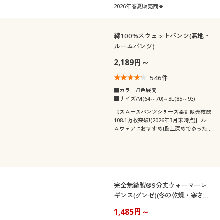
応サイズplump(プランプ)もあります。
2026年春夏販売商品
綿100%スウェットパンツ(無地・
ルームパンツ)
2,189円～
546
件
■カラー/3色展開
■サイズ/M(64～70)～3L(85～93)
【スムースパンツシリーズ累計販売枚数
108.1万枚突破!(2026年3月末時点)】ルー
ムウェアにおすすめ!股上深めでゆった
りはける、人気の綿100%定番スウェッ
トパンツ!
完全無縫製®9分丈ウォーマーレ
ギンス(グンゼ)(冬の乾燥・寒さ対
策)(日本製)
1,485円～