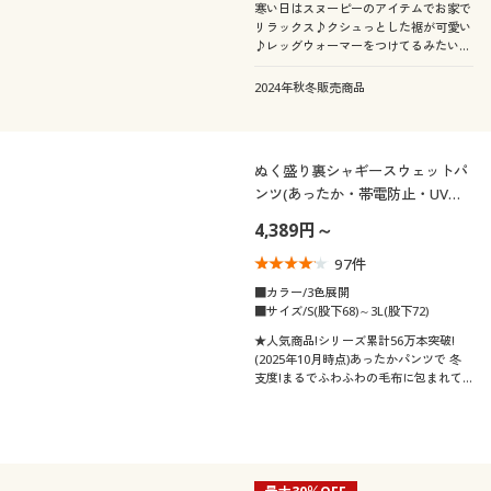
寒い日はスヌーピーのアイテムでお家で
リラックス♪クシュっとした裾が可愛い
♪レッグウォーマーをつけてるみたいな
あったかパジャマ
2024年秋冬販売商品
ぬく盛り裏シャギースウェットパ
ンツ(あったか・帯電防止・UVカ
ット・人気商品・節電対策)
4,389円～
97
件
■カラー/3色展開
■サイズ/S(股下68)～3L(股下72)
★人気商品!シリーズ累計56万本突破!
(2025年10月時点)あったかパンツで 冬
支度!まるでふわふわの毛布に包まれて
いるほっこり感の、ぬく盛り裏シャギー
パンツ。