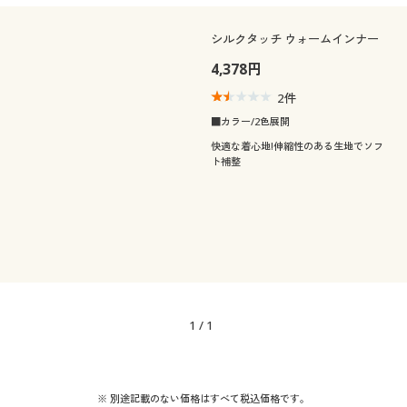
シルクタッチ ウォームインナー
4,378円
2
件
■カラー/2色展開
快適な着心地!伸縮性のある生地でソフ
ト補整
1
/
1
※ 別途記載のない価格はすべて税込価格です。