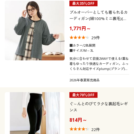
最大35％OFF
制服・スクール
美容・健康通販すべて
家具・収納
キッチン・雑貨・日用品
カテゴリ
プルオーバーとしても着られるカ
ーディガン(綿100%ミニ裏毛)(ル
大きいサイズ
制服・スクールすべて
美容・健康・サプリメント
寝具・ベッド
ームウェア)
1,771円～
29
件
口コミ
バーゲン
大きいサイズ通販すべて
制服・学生服
カーテン・ラグ・ファブリック
(5)
■カラー/2色展開
■サイズ/M～3L
(4〜4.9)
詳細検索
バーゲンセール
大きいサイズ レディース服
ジュニア・ティーンズ下着
気分に合わせて前後2WAYで使える!重ね
着もゆったり快適なカーディガン。ふっ
(3〜3.9)
くらさん対応サイズplump(プランプ)も
商品カテゴリ一覧
シークレットセール
大きいサイズ レディース下着
あります。
(1〜1.9)
2026年春夏販売商品
カタログ
大きいサイズ メンズ
レディースサ
S
M
L
LL
3L
4L
最大70％OFF
イズ
カタログ・チラシからのご注文
ぐ～んとのびてラクな裏起毛レギ
大きいサイズ 事務・制服
5L
ンス
デジタルカタログ
814円～
靴・靴下サイ
22
件
21
21.5
22
22.5
23
23.5
ズ