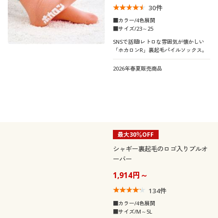
60代
30
件
■カラー/4色展開
解除する
デニム
コーデュロイ
■サイズ/23～25
SNSで話題!レトロな雰囲気が懐かしい
閉じる
「ホカロンR」裏起毛パイルソックス。
ファー・エコファー
ベロア
2026年春夏販売商品
最大30％OFF
シャギー裏起毛のロゴ入りプルオ
ーバー
1,914円～
134
件
■カラー/4色展開
■サイズ/M～5L