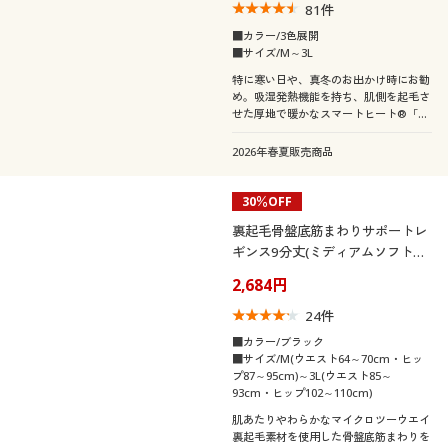
81
件
■カラー/3色展開
■サイズ/M～3L
特に寒い日や、真冬のお出かけ時にお勧
め。吸湿発熱機能を持ち、肌側を起毛さ
せた厚地で暖かなスマートヒート®「厚
暖®」インナー。ブラカップが付いてT
シャツ感覚で着れる10分袖。1枚で暖か
2026年春夏販売商品
さもラクさも叶えます。
30％OFF
裏起毛骨盤底筋まわりサポートレ
ギンス9分丈(ミディアムソフトタ
イプ)
2,684円
24
件
■カラー/ブラック
■サイズ/M(ウエスト64～70cm・ヒッ
プ87～95cm)～3L(ウエスト85～
93cm・ヒップ102～110cm)
肌あたりやわらかなマイクロツーウエイ
裏起毛素材を使用した骨盤底筋まわりを