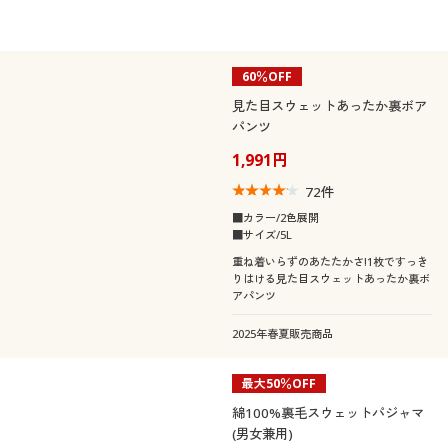
60％OFF
見た目スウェットあったか裏ボア
パンツ
1,991円
72
件
■カラー/2色展開
■サイズ/5L
重ね着いらずのあたたかさ!1枚ですっき
りはける見た目スウェットあったか裏ボ
アパンツ
2025年春夏販売商品
最大50％OFF
綿100%裏毛スウェットパジャマ
(男女兼用)