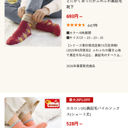
とにかくあったかふわふわ裏起毛
スリット
チェック
靴下
素材
長袖
フレンチスリーブ
クルーネック・丸首
タートルネック
693円～
花柄
刺繍
機能・特徴
447
件
ナイロン
コットン・綿100
■カラー/8色展開
■サイズ/21～23～23～25
シーン
ウォッシャブル(洗
ストレッチ
レース
ウール
える)
【シリーズ累計販売足数19万足突破!
(2025年8月現在)】ふわふわの履き心地
テイスト
スポーツ
で素足を包み込む、裏起毛のすべり止め
フリース
スウェット
付きあったかおうちソックス
ＵＶカット・紫外線
抗菌防臭
2026年春夏販売商品
着用感
対策
ベーシック
カジュアル
シルク
ガーゼ
年代
レギュラー
ゆったり
キルティング
サテン
シーズン
20代
30代
タイト
最大20％OFF
ホカロン(R)裏起毛パイルソック
価格
冬
秋
～
円
絞込
リネン・麻
レザー
40代
50代
ス(ショート丈)
528円～
夏
シフォン
スエード