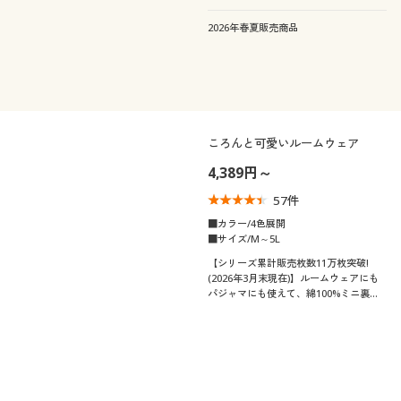
っくらさん対応サイズplump(プランプ)
もあります。
2026年春夏販売商品
ころんと可愛いルームウェア
4,389円～
57
件
■カラー/4色展開
■サイズ/M～5L
【シリーズ累計販売枚数11万枚突破!
(2026年3月末現在)】ルームウェアにも
パジャマにも使えて、綿100%ミニ裏毛
の肌ざわりもうれしい、レディーススウ
ェット!ふっくらさん対応サイズ
plump(プランプ)もあります。