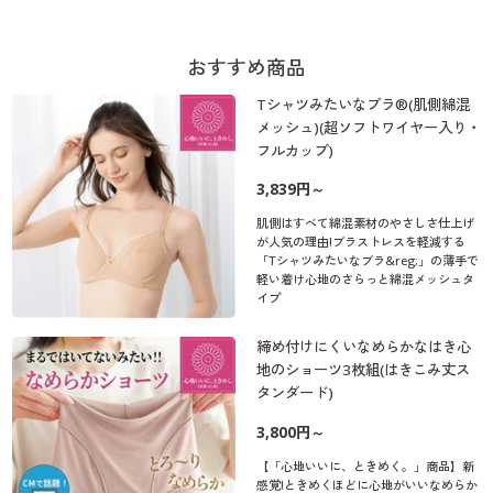
おすすめ商品
Tシャツみたいなブラ®(肌側綿混
メッシュ)(超ソフトワイヤー入り・
フルカップ)
3,839円～
肌側はすべて綿混素材のやさしさ仕上げ
が人気の理由!ブラストレスを軽減する
「Tシャツみたいなブラ&reg;」の薄手で
軽い着け心地のさらっと綿混メッシュタ
イプ
締め付けにくいなめらかなはき心
地のショーツ3枚組(はきこみ丈ス
タンダード)
3,800円～
【「心地いいに、ときめく。」商品】新
感覚!ときめくほどに心地がいいなめらか