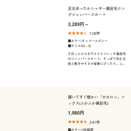
足元あったかシャギー裏起毛ロン
グジャンパースカート
3,289円～
128
件
■カラー/チャコールグレー
■サイズ/M～5L
すぽっとかぶるだけ♪ストレッチ裏起毛
のジャンパースカート。すっぽり包む丈
感と動きやすさが家事にぴったり。ふっ
くらさん対応サイズplump(プランプ)も
あります。
履いてすぐ暖かい「ホカロン」ソ
ックス(ふかふか裏起毛)
1,980円
241
件
■カラー/2色展開