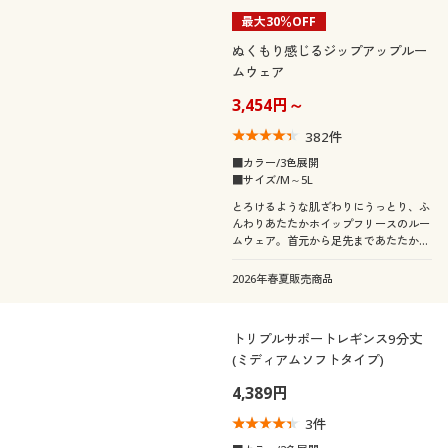
最大30％OFF
ぬくもり感じるジップアップルー
ムウェア
3,454円～
382
件
■カラー/3色展開
■サイズ/M～5L
とろけるような肌ざわりにうっとり、ふ
んわりあたたかホイップフリースのルー
ムウェア。首元から足先まであたたかな
だけでなく、ゆったりラクで動きやすい
から、一日中快適に過ごせます。ふっく
2026年春夏販売商品
らさん対応サイズplump(プランプ)もあ
ります。
トリプルサポートレギンス9分丈
(ミディアムソフトタイプ)
4,389円
3
件