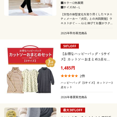
カタログ無料プレゼント
■カラー/2色展開
■サイズ/M～L
24
24.5
25
会員メニュー
【女性の体型変化を知り尽くしたマタニ
ティメーカー「犬印」との共同開発】ウ
エストがぐ～～ん!と伸びてお腹がラク
メンズサイズ
マイページ
S
M
L
LL
3L
5L
なあったか裏起毛レギンス。
2025年秋冬販売商品
閲覧履歴
カラー
50％OFF
【お得なハッピーバッグ・Sサイ
お気に入り
ズ】カットソーおまとめ3点セッ
ト
1,485円
サポート
2
件
ご利用ガイド
ハッピーバッグ【Sサイズ】カットソー3
こだわり条件
点セット
柄・デザイン
で絞り込む
よくある質問とお問い合わせ
2026年春夏販売商品
襟・ネック
無地
ワンポイント
最大30％OFF
袖
ハイネック
Ｖネック