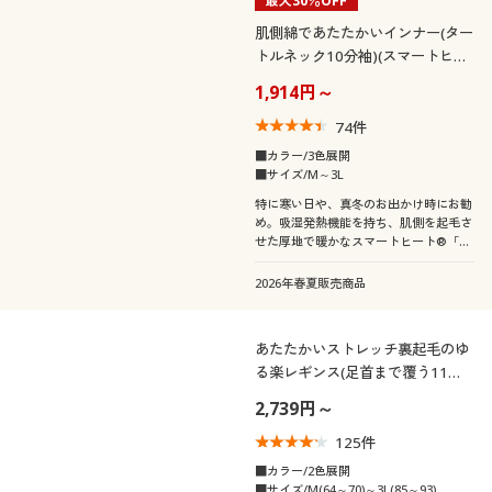
最大30％OFF
肌側綿であたたかいインナー(ター
トルネック10分袖)(スマートヒー
ト® 厚暖®)
1,914円～
74
件
■カラー/3色展開
■サイズ/M～3L
特に寒い日や、真冬のお出かけ時にお勧
め。吸湿発熱機能を持ち、肌側を起毛さ
せた厚地で暖かなスマートヒート®「厚
暖®」インナー。暖かさを逃さない、タ
ートルネックの10分袖。
2026年春夏販売商品
あたたかいストレッチ裏起毛のゆ
る楽レギンス(足首まで覆う11分
丈)
2,739円～
125
件
■カラー/2色展開
■サイズ/M(64～70)～3L(85～93)