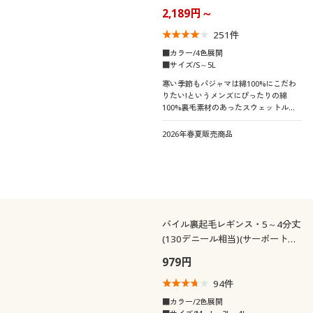
2,189円～
251
件
■カラー/4色展開
■サイズ/S～5L
寒い季節もパジャマは綿100%にこだわ
りたい!というメンズにぴったりの綿
100%裏毛素材のあったスウェットルー
ムウェア。しっかりした生地感と温かさ
を備えた昨年人気の部屋着に新色登場!
2026年春夏販売商品
【男女兼用】綿100%なので静電気も起
こりづらい
パイル裏起毛レギンス・5～4分丈
(130デニール相当)(サーポート感
強め)(日本製)
979円
94
件
■カラー/2色展開