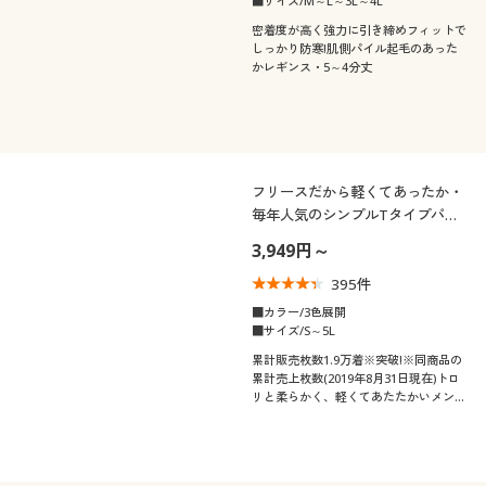
■サイズ/M～L～3L～4L
密着度が高く強力に引き締めフィットで
しっかり防寒!肌側パイル起毛のあった
かレギンス・5～4分丈
フリースだから軽くてあったか・
毎年人気のシンプルTタイプパジ
ャマ(男女兼用)Vネック
3,949円～
395
件
■カラー/3色展開
■サイズ/S～5L
累計販売枚数1.9万着※突破!※同商品の
累計売上枚数(2019年8月31日現在)トロ
リと柔らかく、軽くてあたたかいメンズ
のためのフリースルームウェア【男女兼
用】冬の部屋着にぴったり。