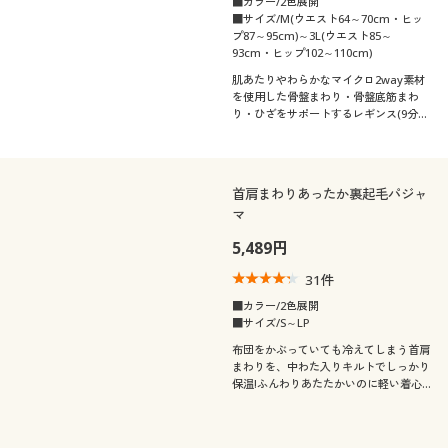
■カラー/2色展開
■サイズ/M(ウエスト64～70cm・ヒッ
プ87～95cm)～3L(ウエスト85～
93cm・ヒップ102～110cm)
肌あたりやわらかなマイクロ2way素材
を使用した骨盤まわり・骨盤底筋まわ
り・ひざをサポートするレギンス(9分
丈)
首肩まわりあったか裏起毛パジャ
マ
5,489円
31
件
■カラー/2色展開
■サイズ/S～LP
布団をかぶっていても冷えてしまう首肩
まわりを、中わた入りキルトでしっかり
保温!ふんわりあたたかいのに軽い着心
地の裏起毛パジャマ