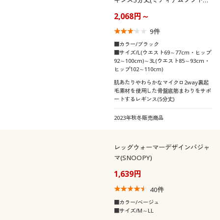
イプ)
2,068円～
9
件
■カラー/ブラック
■サイズ/L(ウエスト69～77cm・ヒップ
92～100cm)～3L(ウエスト85～93cm・
ヒップ102～110cm)
肌あたりやわらかなマイクロ2way裏起
毛素材を使用した骨盤底筋まわりをサポ
ートするレギンス(5分丈)
2023年秋冬販売商品
レッグウォーマーデザインパジャ
マ(SNOOPY)
1,639円
40
件
■カラー/ベージュ
■サイズ/M～LL