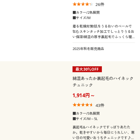
26
件
■カラー/2色展開
■サイズ/M
着る乾燥対策!肌をうるおいのベールで
包むスキンタッチ加工でしっとりうるお
い保湿!綿混の厚手裏起毛でふっくら暖
か&縫い目なしの接着仕様で肌への刺激
軽減&切りっぱなしでアウターにひびき
2025年秋冬販売商品
にくい9分丈インナーボトム
最大30％OFF
綿混あったか裏起毛のハイネック
チュニック
1,914円～
43
件
■カラー/5色展開
■サイズ/M～5L
裏起毛&ハイネックですっぽりあたた
か。乾きやすいから毎日にうれしい、寒
い日の可愛いおうちチュニックです♪ふ