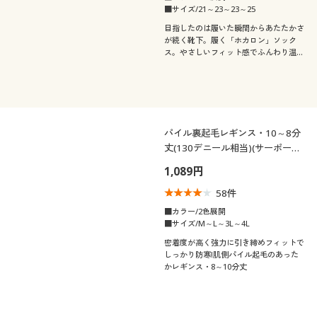
■サイズ/21～23～23～25
目指したのは履いた瞬間からあたたかさ
が続く靴下。履く「ホカロン」ソック
ス。やさしいフィット感でふんわり温め
ます。
パイル裏起毛レギンス・10～8分
丈(130デニール相当)(サーポート
感強め)(日本製)
1,089円
58
件
■カラー/2色展開
■サイズ/M～L～3L～4L
密着度が高く強力に引き締めフィットで
しっかり防寒!肌側パイル起毛のあった
かレギンス・8～10分丈