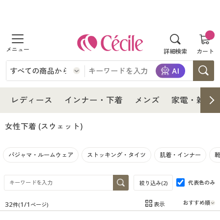
商品を探す
詳細検索
カート
レディース
インナー・下着
レディース通販すべて
レディース
インナー・下着
メンズ
家電・雑貨
メンズ
インナー・下着通販すべて
レディースファッション
女性下着
(スウェット)
家電・雑貨
メンズ通販すべて
女性下着
女性下着
パジャマ・ルームウェア
ストッキング・タイツ
肌着・インナー
寝具・インテリア・家具
家電・雑貨すべて
メンズファッション
メンズ下着
代表色のみ
絞り込み(
2
)
美容・健康
寝具・インテリア・家具通販すべて
家電
メンズ下着
ジュニア・ティーンズ下着
32
1
/
1
表示
件(
ページ)
在庫
在庫のある商品のみ表示