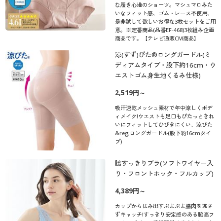
な履き心地のショーツ。マシュマロみた
いなフィット感、ゴム・レース不使用、
是非試して欲しいお得な3枚セットをご用
意。※定番商品(品番EF-468)3枚組み企画
商品です。【テレビ通販CM商品】
涼(すず)ぴた®ロングガードル(ミ
ディアムタイプ・股下約16cm・ウ
エストゴム身生地くるみ仕様)
2,519円～
吸汗速乾メッシュ素材で年中涼しくボデ
ィメイク!ウエストも足口もぴたっときれ
いにフィットしてひびきにくい、涼ぴた
&reg;ロングガードル(股下約16cmタイ
プ)
脇すっきりブラ(ソフトワイヤー入
り・フロントホック・フルカップ)
4,389円～
カップからはみ出すぷよぷよ脇肉を逃さ
ずキャッチ!すっきり安定感のある脇高フ