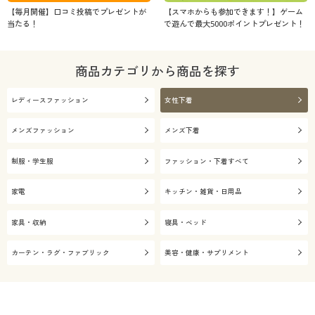
【毎月開催】口コミ投稿でプレゼントが
【スマホからも参加できます！】ゲーム
当たる！
で遊んで最大5000ポイントプレゼント！
商品カテゴリから商品を探す
レディースファッション
女性下着
メンズファッション
メンズ下着
制服・学生服
ファッション・下着すべて
家電
キッチン・雑貨・日用品
家具・収納
寝具・ベッド
カーテン・ラグ・ファブリック
美容・健康・サプリメント