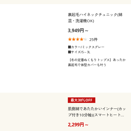
裏起毛ハイネックチュニック(綿
混・洗濯機OK)
3,949円～
25
件
■カラー/ミックスグレー
■サイズ/S～3L
【冬の定番ぬくもりトップス】あったか
裏起毛で体型カバーも叶う
最大30％OFF
肌側綿であたたかいインナー(カッ
プ付き10分袖)(スマートヒート®
厚暖®)
2,299円～