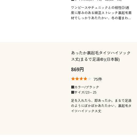
ワンピースやチュニックとの相性◎!適
度に厚みのある綿混ストレッチ裏起毛素
材でしっかりあたたかい、冬の着まわし
レギンス
あったか裏起毛タイツハイソック
ス丈(まるで足湯®)(日本製)
869円
75
件
■カラー/ブラック
■サイズ/23～25
足を入れたら、即あったか。まるで足湯
のようにぽかぽかあたたかい、裏起毛タ
イツハイソックス丈