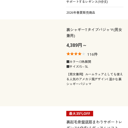
サポートするレギンス(9分丈)
2026年春夏販売商品
裏シャギーTタイプパジャマ(男女
兼用)
4,389円～
116
件
■カラー/3色展開
■サイズ/S～5L
【男女兼用】ルームウェアとしても使え
る人気のアメカジ風デザイン! 温かな裏
シャギーパジャマ
最大35％OFF
裏起毛骨盤底筋まわりサポートレ
ギンス5分丈(ミディアムソフトタ