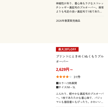
伸縮性があり、着心地もラクなストレッ
チシャギー裏起毛のプルオーバー。通常
よりも毛足の長い裏起毛で1枚であたた
かく、もっちりとした肌触り。パジャマ
にも普段着にもぴったり♪ふっくらさん
2026年春夏販売商品
対応サイズplump(プランプ)もありま
す。
最大20％OFF
プリントにときめく!ぬくもりプル
オーバー
2,629円～
31
件
■カラー/3色展開
■サイズ/M～5L
ふんわり、軽やかな裏起毛のプルオーバ
ー。1枚であたたかな着心地で、パジャ
マにも普段着にもぴったり。かわいいプ
リント柄でときめきを♪ふっくらさん対