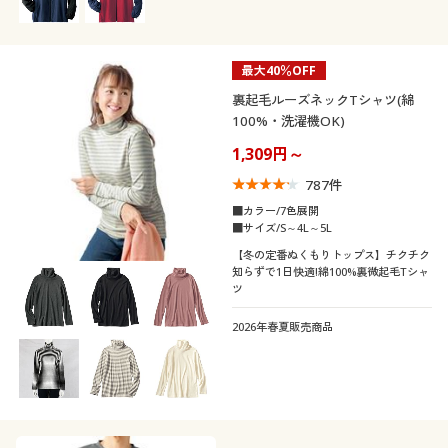
最大40％OFF
裏起毛ルーズネックTシャツ(綿
100%・洗濯機OK)
1,309円～
787
件
■カラー/7色展開
■サイズ/S～4L～5L
【冬の定番ぬくもりトップス】チクチク
知らずで1日快適!綿100%裏微起毛Tシャ
ツ
2026年春夏販売商品