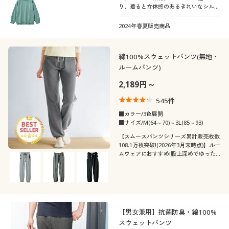
り、着ると立体感のあるきれいなシルエ
ット。
袖
ハイネック
クルーネック・丸首
ボーダー
チェック
2024年春夏販売商品
素材
長袖
フレンチスリーブ
Ｖネック
タートルネック
綿100%スウェットパンツ(無地・
ワンポイント
ストライプ
ルームパンツ)
ナイロン
コットン・綿100
ラグランスリーブ
2,189円～
花柄
フリル
545
件
レザー
レース
■カラー/3色展開
刺繍
リボン
■サイズ/M(64～70)～3L(85～93)
ウール
スウェット
【スムースパンツシリーズ累計販売枚数
108.1万枚突破!(2026年3月末時点)】ルー
ムウェアにおすすめ!股上深めでゆった
フリース
デニム
りはける、人気の綿100%定番スウェッ
トパンツ!
シルク
リネン・麻
【男女兼用】抗菌防臭・綿100%
スウェットパンツ
ガーゼ
ツイード