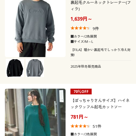
裏起毛クルーネックトレーナー(フ
ィラ)
1,639円～
9
件
■カラー/2色展開
■サイズ/M～L
【FILA】暖かい裏起毛でしっかり冷え対
策!
2025年秋冬販売商品
70％OFF
【ぽっちゃりさんサイズ】ハイネ
ックワッフル起毛カットソー
781円～
51
件
■カラー/3色展開