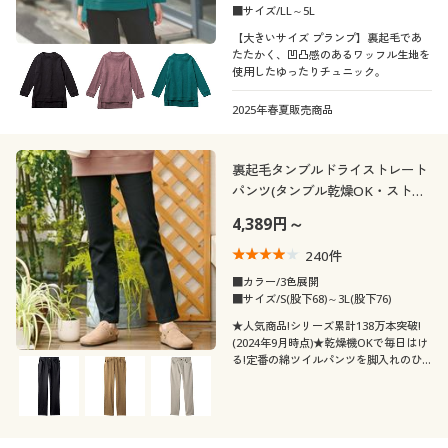
■サイズ/LL～5L
【大きいサイズ プランプ】裏起毛であ
たたかく、凹凸感のあるワッフル生地を
使用したゆったりチュニック。
2025年春夏販売商品
裏起毛タンブルドライストレート
パンツ(タンブル乾燥OK・ストレ
ッチ・UVカット・人気商品)
4,389円～
240
件
■カラー/3色展開
■サイズ/S(股下68)～3L(股下76)
★人気商品!シリーズ累計138万本突破!
(2024年9月時点)★乾燥機OKで毎日はけ
る!定番の綿ツイルパンツを脚入れのひ
やっと感を軽減する裏起毛で♪静電気が
発生しにくい素材も冬はうれしいポイン
ト。あなどれない冬の紫外線もシッカリ
とカット♪