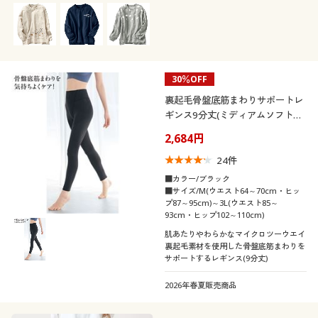
30％OFF
裏起毛骨盤底筋まわりサポートレ
ギンス9分丈(ミディアムソフトタ
イプ)
2,684円
24
件
■カラー/ブラック
■サイズ/M(ウエスト64～70cm・ヒッ
プ87～95cm)～3L(ウエスト85～
93cm・ヒップ102～110cm)
肌あたりやわらかなマイクロツーウエイ
裏起毛素材を使用した骨盤底筋まわりを
サポートするレギンス(9分丈)
2026年春夏販売商品