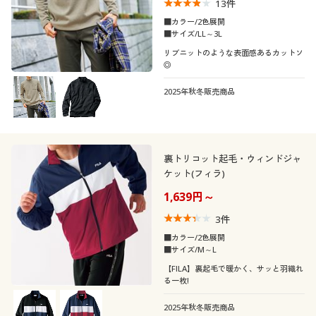
13
件
■カラー/2色展開
■サイズ/LL～3L
リブニットのような表面感あるカットソ
◎
2025年秋冬販売商品
裏トリコット起毛・ウィンドジャ
ケット(フィラ)
1,639円～
3
件
■カラー/2色展開
■サイズ/M～L
【FILA】裏起毛で暖かく、サッと羽織れ
る一枚!
2025年秋冬販売商品