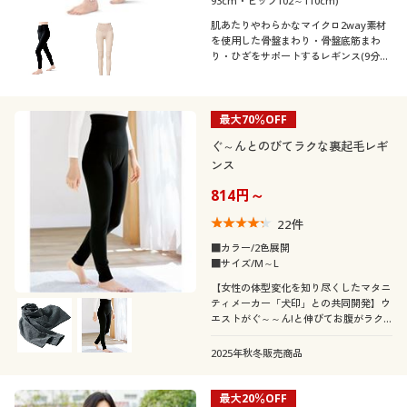
93cm・ヒップ102～110cm)
肌あたりやわらかなマイクロ2way素材
を使用した骨盤まわり・骨盤底筋まわ
り・ひざをサポートするレギンス(9分
丈)
最大70％OFF
ぐ～んとのびてラクな裏起毛レギ
ンス
814円～
22
件
■カラー/2色展開
■サイズ/M～L
【女性の体型変化を知り尽くしたマタニ
ティメーカー「犬印」との共同開発】ウ
エストがぐ～～ん!と伸びてお腹がラク
なあったか裏起毛レギンス。
2025年秋冬販売商品
最大20％OFF