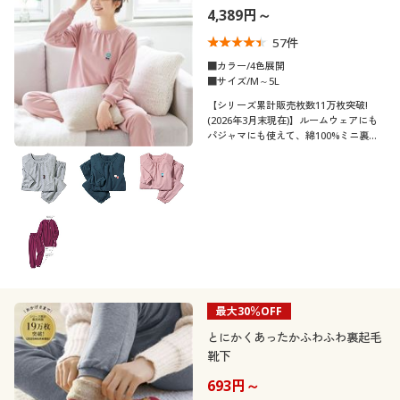
4,389円～
57
件
■カラー/4色展開
■サイズ/M～5L
【シリーズ累計販売枚数11万枚突破!
(2026年3月末現在)】ルームウェアにも
パジャマにも使えて、綿100%ミニ裏毛
の肌ざわりもうれしい、レディーススウ
ェット!ふっくらさん対応サイズ
plump(プランプ)もあります。
最大30％OFF
とにかくあったかふわふわ裏起毛
靴下
693円～