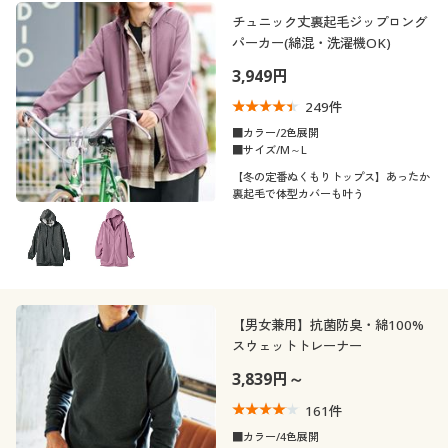
制服・スクール
美容・健康通販すべて
家具・収納
チュニック丈裏起毛ジップロング
キッチン・雑貨・日用品
カテゴリ
パーカー(綿混・洗濯機OK)
3,949円
大きいサイズ
制服・スクールすべて
美容・健康・サプリメント
寝具・ベッド
249
件
口コミ
バーゲン
大きいサイズ通販すべて
制服・学生服
■カラー/2色展開
カーテン・ラグ・ファブリック
(5)
■サイズ/M～L
【冬の定番ぬくもりトップス】あったか
(4〜4.9)
詳細検索
バーゲンセール
大きいサイズ レディース服
ジュニア・ティーンズ下着
裏起毛で体型カバーも叶う
(3〜3.9)
商品カテゴリ一覧
シークレットセール
大きいサイズ レディース下着
(1〜1.9)
カタログ
大きいサイズ メンズ
レディースサ
S
M
L
LL
3L
4L
イズ
【男女兼用】抗菌防臭・綿100%
カタログ・チラシからのご注文
スウェットトレーナー
大きいサイズ 事務・制服
5L
7L
3,839円～
デジタルカタログ
161
件
靴・靴下サイ
21
21.5
22
22.5
23
23.5
■カラー/4色展開
ズ