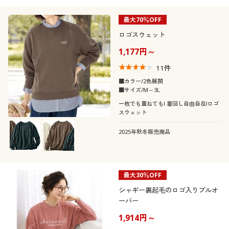
最大70％OFF
ロゴスウェット
1,177円～
11
件
■カラー/2色展開
■サイズ/M～3L
一枚でも重ねても! 着回し自由自在!ロゴ
スウェット
2025年秋冬販売商品
最大30％OFF
シャギー裏起毛のロゴ入りプルオ
ーバー
1,914円～