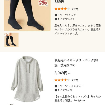
869円
75
件
■カラー/ブラック
■サイズ/23～25
足を入れたら、即あったか。まるで足湯
のようにぽかぽかあたたかい、裏起毛タ
イツハイソックス丈
裏起毛ハイネックチュニック(綿
混・洗濯機OK)
3,949円～
25
件
■カラー/ミックスグレー
■サイズ/S～3L
【冬の定番ぬくもりトップス】あったか
裏起毛で体型カバーも叶う