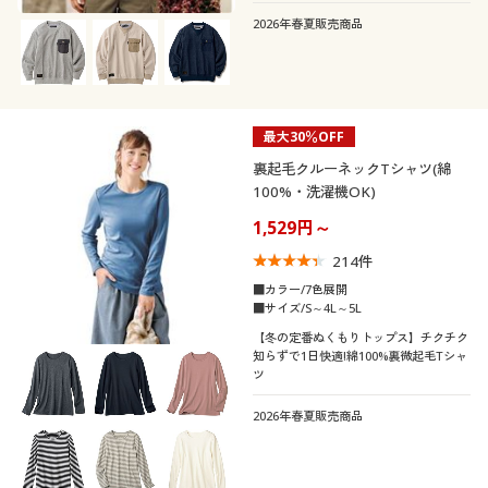
2026年春夏販売商品
最大30％OFF
裏起毛クルーネックTシャツ(綿
100%・洗濯機OK)
1,529円～
214
件
■カラー/7色展開
■サイズ/S～4L～5L
【冬の定番ぬくもりトップス】チクチク
知らずで1日快適!綿100%裏微起毛Tシャ
ツ
2026年春夏販売商品