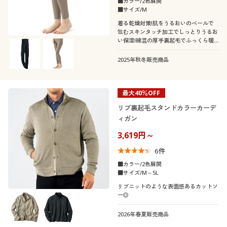
■カラー/2色展開
■サイズ/M
着る乾燥対策!肌をうるおいのベールで
包むスキンタッチ加工でしっとりうるお
い保湿!綿混の厚手裏起毛でふっくら暖
か&縫い目なしの接着仕様で肌への刺激
軽減&切りっぱなしでアウターにひびき
2025年秋冬販売商品
にくい9分丈インナーボトム
最大40％OFF
リブ裏起毛スタンドカラーカーデ
ィガン
3,619円～
6
件
■カラー/2色展開
■サイズ/M～5L
リブニットのような表面感あるカットソ
ー◎
2026年春夏販売商品