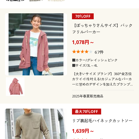
70％OFF
【ぽっちゃりさんサイズ】バック
フリルパーカー
1,078円～
67
件
■カラー/グレイッシュピンク
■サイズ/3L～4L
【大きいサイズ プランプ】360°全方位
カワイイ!を叶える!カジュアルなパーカ
ーに甘めのデザインを加えたプランプな
らではの一枚です!定番ベーシックなブ
ラックに加え、甘すぎず落ち着いたカラ
2025年春夏販売商品
ーで顔回りも明るくなるくすみピンクを
用意しました。
最大70％OFF
リブ裏起毛ハイネックカットソー
1,639円～