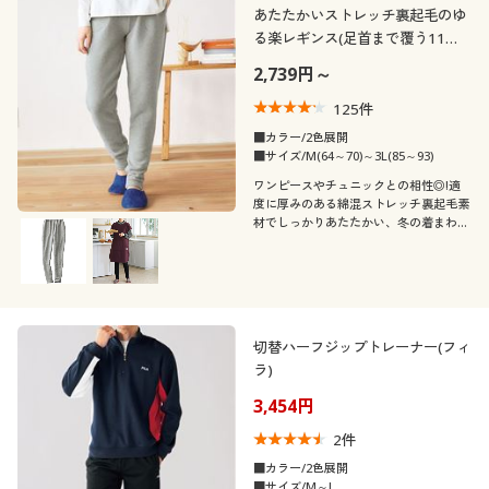
あたたかいストレッチ裏起毛のゆ
る楽レギンス(足首まで覆う11分
丈)
2,739円～
125
件
■カラー/2色展開
■サイズ/M(64～70)～3L(85～93)
ワンピースやチュニックとの相性◎!適
度に厚みのある綿混ストレッチ裏起毛素
材でしっかりあたたかい、冬の着まわし
レギンス
切替ハーフジップトレーナー(フィ
ラ)
3,454円
2
件
■カラー/2色展開
■サイズ/M～L