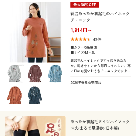
最大30％OFF
綿混あったか裏起毛のハイネック
チュニック
1,914円～
43
件
■カラー/5色展開
■サイズ/M～5L
裏起毛&ハイネックですっぽりあたた
か。乾きやすいから毎日にうれしい、寒
い日の可愛いおうちチュニックです♪ふ
っくらさん対応サイズplump(プランプ)
もあります。
2026年春夏販売商品
あったか裏起毛タイツハイソック
ス丈(まるで足湯®)(日本製)