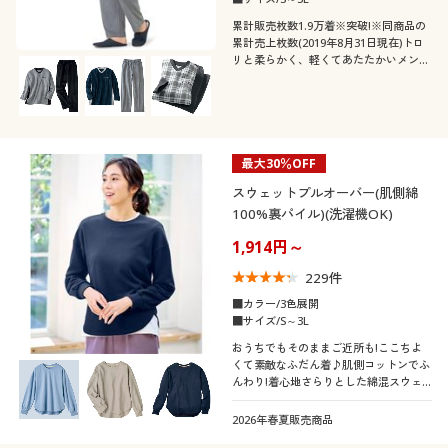
累計販売枚数1.9万着※突破!※同商品の
累計売上枚数(2019年8月31日現在)トロ
リと柔らかく、軽くてあたたかいメンズ
のためのフリースルームウェア【男女兼
用】冬の部屋着にぴったり。
最大30％OFF
スウェットプルオーバー(肌側綿
100%裏パイル)(洗濯機OK)
1,914円～
229
件
■カラー/3色展開
■サイズ/S～3L
おうちでもそのままご近所も!ここちよ
くて素敵なふだん着♪肌側コットンでふ
んわり!着心地さらりとした綿混スウェ
ット!
2026年春夏販売商品