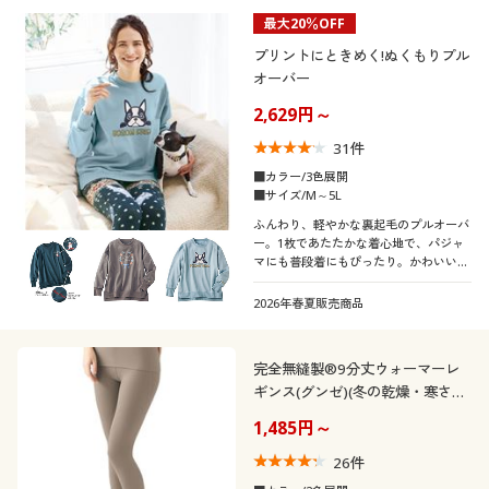
最大20％OFF
プリントにときめく!ぬくもりプル
オーバー
2,629円～
31
件
■カラー/3色展開
■サイズ/M～5L
ふんわり、軽やかな裏起毛のプルオーバ
ー。1枚であたたかな着心地で、パジャ
マにも普段着にもぴったり。かわいいプ
リント柄でときめきを♪ふっくらさん対
応サイズplump(プランプ)もあります。
2026年春夏販売商品
完全無縫製®9分丈ウォーマーレ
ギンス(グンゼ)(冬の乾燥・寒さ対
策)(日本製)
1,485円～
26
件