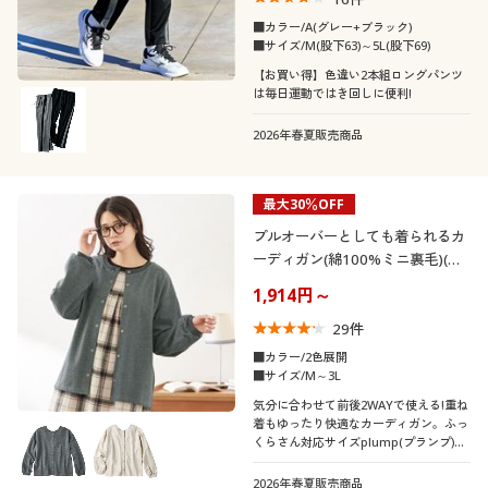
■カラー/A(グレー+ブラック)
ＵＶカット・紫外線
抗菌防臭
■サイズ/M(股下63)～5L(股下69)
着用感
対策
カジュアル
フェミニン
【お買い得】色違い2本組ロングパンツ
は毎日運動ではき回しに便利!
年代
レギュラー
ゆったり
吸汗速乾
ベーシック
エレガント
2026年春夏販売商品
シーズン
20代
30代
タイト
シック
最大30％OFF
価格
冬
秋
～
円
絞込
40代
50代
プルオーバーとしても着られるカ
ーディガン(綿100%ミニ裏毛)(ル
春
夏
ームウェア)
60代
1,914円～
29
件
解除する
■カラー/2色展開
■サイズ/M～3L
閉じる
気分に合わせて前後2WAYで使える!重ね
着もゆったり快適なカーディガン。ふっ
くらさん対応サイズplump(プランプ)も
あります。
2026年春夏販売商品