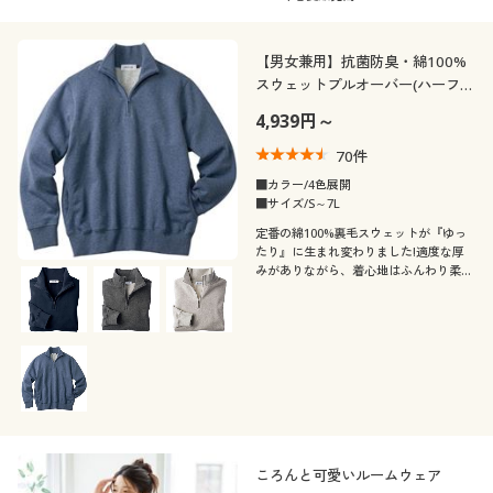
【男女兼用】抗菌防臭・綿100%
スウェットプルオーバー(ハーフジ
ップタイプ)
4,939円～
70
件
■カラー/4色展開
■サイズ/S～7L
定番の綿100%裏毛スウェットが『ゆっ
たり』に生まれ変わりました!適度な厚
みがありながら、着心地はふんわり柔ら
か!抗菌・防臭仕上げの綿100%スウェッ
トプルオーバー
ころんと可愛いルームウェア