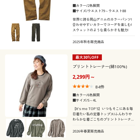
■カラー/2色展開
■サイズ/ウエスト79～ウエスト88
世界に誇る岡山デニムのカラーパンツ!
合わせやすいカラーでコーデを楽しむ!
スウェットのような柔らかさも魅力!
2025年秋冬販売商品
最大30％OFF
プリントトレーナー(綿100%)
2,299円～
84
件
■カラー/6色展開
■サイズ/S～4L
【It's mo TOP'S】いつもそこにある毎
日着たい私の定番トップス!ふんわりや
わらかな着ごこちのプリントトレーナ
ー。
2026年春夏販売商品