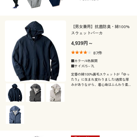
【男女兼用】抗菌防臭・綿100%
スウェットパーカ
4,939円～
87
件
■カラー/4色展開
■サイズ/S～7L
定番の綿100%裏毛スウェットが『ゆっ
たり』に生まれ変わりました!適度な厚
みがありながら、着心地はふんわり柔ら
か!抗菌・防臭仕上げの綿100%スウェッ
トパーカ