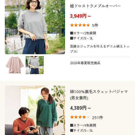
裾ドロストラメプルオーバー
3,949円～
5
件
■カラー/2色展開
■サイズ/S～3L
洗練カジュアルを叶えるデニム映えトッ
プス!
2026年春夏販売商品
綿100%裏毛スウェットパジャマ
(男女兼用)
4,389円～
251
件
■カラー/4色展開
■サイズ/S～5L