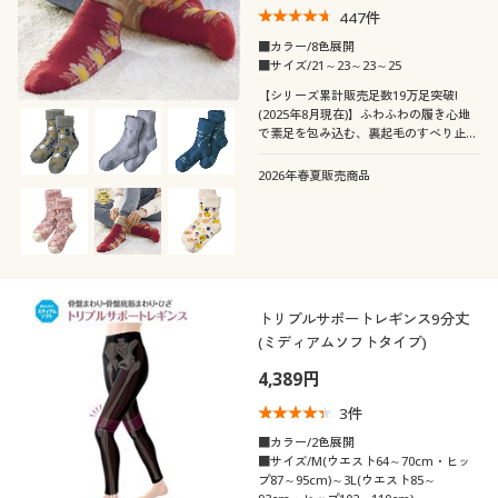
447
件
■カラー/8色展開
■サイズ/21～23～23～25
【シリーズ累計販売足数19万足突破!
(2025年8月現在)】ふわふわの履き心地
で素足を包み込む、裏起毛のすべり止め
付きあったかおうちソックス
2026年春夏販売商品
トリプルサポートレギンス9分丈
(ミディアムソフトタイプ)
4,389円
3
件
■カラー/2色展開
■サイズ/M(ウエスト64～70cm・ヒッ
プ87～95cm)～3L(ウエスト85～