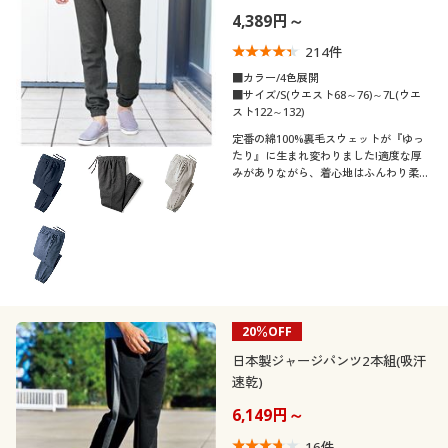
4,389円～
キルティング
コーデュロイ
214
件
■カラー/4色展開
■サイズ/S(ウエスト68～76)～7L(ウエ
サテン
ファー・エコファー
スト122～132)
定番の綿100%裏毛スウェットが『ゆっ
たり』に生まれ変わりました!適度な厚
シフォン
スエード
みがありながら、着心地はふんわり柔ら
か!抗菌・防臭仕上げの綿100%スウェッ
トパンツ
ベロア
エナメル
カシミヤ
20％OFF
機能・特徴
日本製ジャージパンツ2本組(吸汗
速乾)
シーン
ウォッシャブル(洗
ストレッチ
6,149円～
える)
テイスト
16
件
スポーツ