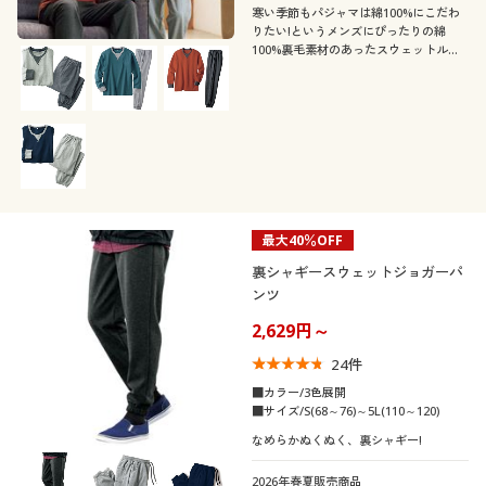
寒い季節もパジャマは綿100%にこだわ
りたい!というメンズにぴったりの綿
100%裏毛素材のあったスウェットルー
ムウェア。しっかりした生地感と温かさ
を備えた昨年人気の部屋着に新色登場!
【男女兼用】綿100%なので静電気も起
こりづらい
最大40％OFF
裏シャギースウェットジョガーパ
ンツ
2,629円～
24
件
■カラー/3色展開
■サイズ/S(68～76)～5L(110～120)
なめらかぬくぬく、裏シャギー!
2026年春夏販売商品