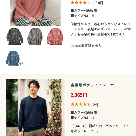
134
件
■カラー/4色展開
■サイズ/M～5L
伸縮性があり、着心地もラクなストレッ
チシャギー裏起毛のプルオーバー。通常
よりも毛足の長い裏起毛で1枚であたた
かく、もっちりとした肌触り。パジャマ
にも普段着にもぴったり♪ふっくらさん
2026年春夏販売商品
対応サイズplump(プランプ)もありま
す。
杢裏毛ポケットトレーナー
2,365円
2
件
■カラー/3色展開
■サイズ/M～LL
【KANSAI】細部へのこだわりが、ひと
味違うトレーナー。