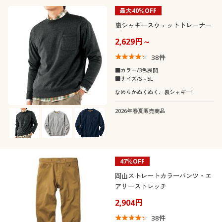
最大40％OFF
裏シャギースウェットトレーナー
2,629円～
38
件
■カラー/3色展開
■サイズ/S～5L
なめらかぬくぬく、裏シャギー!
2026年春夏販売商品
47％OFF
岡山ストレートカラーパンツ・エ
アリーストレッチ
2,904円
38
件