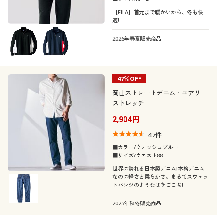
【FILA】首元まで暖かいから、冬も快
適!
2026年春夏販売商品
47％OFF
岡山ストレートデニム・エアリー
ストレッチ
2,904円
47
件
■カラー/ウォッシュブルー
■サイズ/ウエスト88
世界に誇れる日本製デニム!本格デニム
なのに軽さと柔らかさ。まるでスウェッ
トパンツのようなはきごこち!
2025年秋冬販売商品