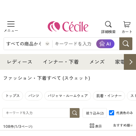
商品を探す
詳細検索
カート
レディース
インナー・下着
レディース通販すべて
レディース
インナー・下着
メンズ
家電・雑
メンズ
インナー・下着通販すべて
レディースファッション
ファッション・下着すべて
(スウェット)
家電・雑貨
メンズ通販すべて
女性下着
女性下着
トップス
パンツ
パジャマ・ルームウェア
肌着・インナー
ス
寝具・インテリア・家具
家電・雑貨すべて
メンズファッション
メンズ下着
代表色のみ
絞り込み(
2
)
美容・健康
寝具・インテリア・家具通販すべて
家電
メンズ下着
ジュニア・ティーンズ下着
108
1
/
3
表示
件(
ページ)
在庫
在庫のある商品のみ表示