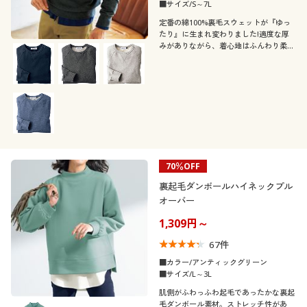
カタログ無料プレゼント
■サイズ/S～7L
定番の綿100%裏毛スウェットが『ゆっ
24
24.5
25
会員メニュー
たり』に生まれ変わりました!適度な厚
みがありながら、着心地はふんわり柔ら
か!抗菌・防臭仕上げの綿100%スウェッ
メンズサイズ
マイページ
トトレーナー
S
M
L
LL
3L
4L
5L
6L
閲覧履歴
お気に入り
カラー
70％OFF
サポート
裏起毛ダンボールハイネックプル
オーバー
ご利用ガイド
1,309円～
67
件
よくある質問とお問い合わせ
こだわり条件
■カラー/アンティックグリーン
柄・デザイン
で絞り込む
■サイズ/L～3L
肌側がふわっふわ起毛であったかな裏起
襟・ネック
無地
スリット
毛ダンボール素材。ストレッチ性があ