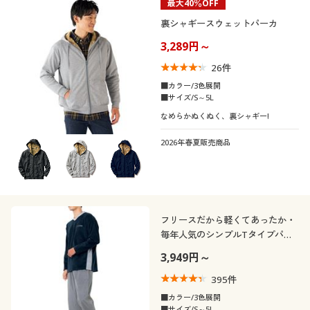
最大40％OFF
裏シャギースウェットパーカ
3,289円～
26
件
■カラー/3色展開
■サイズ/S～5L
なめらかぬくぬく、裏シャギー!
2026年春夏販売商品
フリースだから軽くてあったか・
毎年人気のシンプルTタイプパジ
ャマ(男女兼用)Vネック
3,949円～
395
件
■カラー/3色展開
■サイズ/S～5L