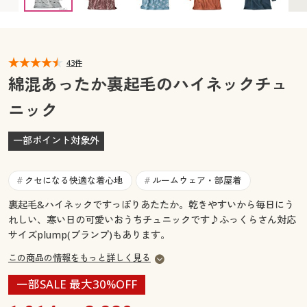
カタログ無料プレゼント
マイページ
会員メニュー
閲覧履歴
43件
マイページ
綿混あったか裏起毛のハイネックチュ
お気に入り
ニック
閲覧履歴
サポート
一部ポイント対象外
お気に入り
ご利用ガイド
サポート
クセになる快適な着心地
ルームウェア・部屋着
#
#
よくある質問とお問い合わせ
裏起毛&ハイネックですっぽりあたたか。乾きやすいから毎日にう
ご利用ガイド
れしい、寒い日の可愛いおうちチュニックです♪ふっくらさん対応
サイズplump(プランプ)もあります。
よくある質問とお問い合わせ
この商品の情報をもっと詳しく見る
一部SALE 最大30%OFF