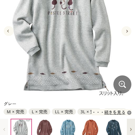
大きいサイズ
制服・スクールすべて
美容・健康・サプリメント
寝具・ベッド
制服・スクール
美容・健康通販すべて
家具・収納
キッチン・雑貨・日用品
バーゲン
大きいサイズ通販すべて
制服・学生服
カーテン・ラグ・ファブリック
大きいサイズ
制服・スクールすべて
美容・健康・サプリメント
寝具・ベッド
詳細検索
バーゲンセール
大きいサイズ レディース服
ジュニア・ティーンズ下着
バーゲン
大きいサイズ通販すべて
制服・学生服
カーテン・ラグ・ファブリック
商品カテゴリ一覧
シークレットセール
大きいサイズ レディース下着
詳細検索
バーゲンセール
大きいサイズ レディース服
ジュニア・ティーンズ下着
カタログ
大きいサイズ メンズ
商品カテゴリ一覧
シークレットセール
大きいサイズ レディース下着
カタログ・チラシからのご注文
カタログ
大きいサイズ 事務・制服
大きいサイズ メンズ
デジタルカタログ
カタログ・チラシからのご注文
グレー
大きいサイズ 事務・制服
M × 完売
L × 完売
LL × 完売
3L × 完売
4L × 完売
続きを見る
カタログ無料プレゼント
デジタルカタログ
5L × 完売
会員メニュー