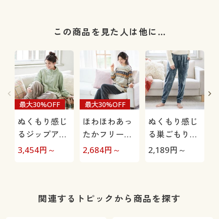
この商品を見た人は他に…
最大30%OFF
最大30%OFF
ぬくもり感じ
ほわほわあっ
ぬくもり感じ
るジップアッ
たかフリース
る巣ごもりル
プルームウェ
パジャマ
ームパンツ(両
3,454
円～
2,684
円～
2,189
円～
8
ア
面起毛フリー
ス)
関連するトピックから商品を探す