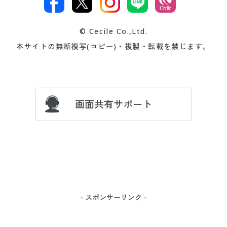
著作権・商標について
会社案内
交換・返品は
お支払は
カタログ無料プレゼント
特集一覧
© Cecile Co.,Ltd.
会員登録・お客様情報変更に
お客様番号・パスワードをお
本サイトの無断複写(コピー)・複製・転載を禁じます。
プレゼント＆キャンペーン
サイトマップ
ついて
忘れの場合
サイズガイド
よくある質問とお問い合わせ
画面共有サポート
- スポンサーリンク -