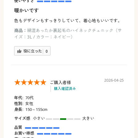
使いやすさ
暖かいです
色もデザインもすっきりしていて、着心地もいいです。
商品：
綿混あったか裏起毛のハイネックチュニック（サ
イズ：3L / カラー：ネイビー）
役に立った
0
2026-04-25
ご購入者様
購入確認済み
年代:
70代
性別:
女性
身長:
150～155cm
サイズ感
小さい
大きい
品質
お買い得感