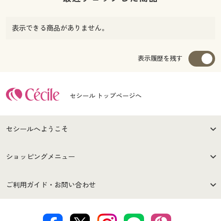
表示できる商品がありません。
表示履歴を残す
セシール トップページへ
セシールへようこそ
はじめての方へ
ご利用環境について
ショッピングメニュー
セシールご利用規約
プライバシーポリシー
商品カテゴリ
バーゲンセール
ご利用ガイド・お問い合わせ
特定商取引法に基づく表示
古物営業法に基づく表示
カタログ・チラシからのご注
デジタルカタログ
ご注文は
お届けは
文