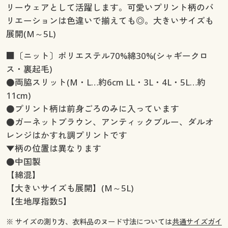
リーウェアとして活躍します。可愛いプリント柄のバ
リエーションは色違いで揃えても◎。大きいサイズも
展開(M～5L)
■〔ニット〕ポリエステル70%綿30%(シャギークロ
ス・裏起毛)
●両脇スリット(M・L…約6cm LL・3L・4L・5L…約
11cm)
●プリント柄は前身ごろのみに入っています
●ガーネットブラウン、アンティックブルー、ダルオ
レンジはかすれ調プリントです
▼柄の位置は異なります
●中国製
【綿混】
【大きいサイズも展開】(M～5L)
【生地厚指数5】
※ サイズの測り方、衣料品のヌード寸法については
共通サイズガイ