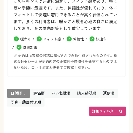
このレギンスは非常に温かく、フィット感があり、特に
寒い季節に最適です。また、伸縮性が優れており、体に
フィットして快適に着用できることが高く評価されてい
ます。多くの利用者は、暖かさと履き心地の良さに満足
しており、冬の防寒対策として重宝しています。
暖かさ
フィット感
伸縮性
快適さ
防寒対策
※ 要約はお客様の投稿に基づきAIで自動生成されたものです。株
式会社セシールが要約内容の正確性や適切性を保証するものでは
ないため、口コミ全文と併せてご確認ください。
日付順 ↓
評価順
いいね数順
購入確認順
返信順
写真・動画付き順
詳細フィルター