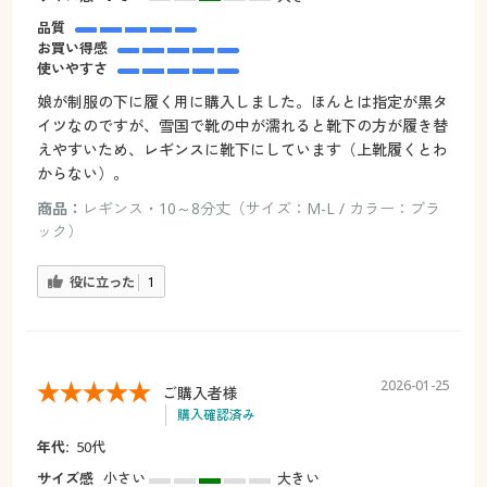
品質
お買い得感
使いやすさ
娘が制服の下に履く用に購入しました。ほんとは指定が黒タ
イツなのですが、雪国で靴の中が濡れると靴下の方が履き替
えやすいため、レギンスに靴下にしています（上靴履くとわ
からない）。
商品：
レギンス・10～8分丈（サイズ：M-L / カラー：ブラ
ック）
役に立った
1
2026-01-25
ご購入者様
購入確認済み
年代:
50代
サイズ感
小さい
大きい