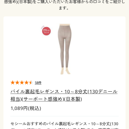
感強め)(日本製)をご購入いただいたお客様からの口コミをご紹介し
大きいサイズ
制服・スクールすべて
美容・健康・サプリメント
寝具・ベッド
制服・スクール
美容・健康通販すべて
家具・収納
キッチン・雑貨・日用品
ます。
バーゲン
大きいサイズ通販すべて
制服・学生服
カーテン・ラグ・ファブリック
大きいサイズ
制服・スクールすべて
美容・健康・サプリメント
寝具・ベッド
詳細検索
バーゲンセール
大きいサイズ レディース服
ジュニア・ティーンズ下着
バーゲン
大きいサイズ通販すべて
制服・学生服
カーテン・ラグ・ファブリック
商品カテゴリ一覧
シークレットセール
大きいサイズ レディース下着
詳細検索
バーゲンセール
大きいサイズ レディース服
ジュニア・ティーンズ下着
カタログ
大きいサイズ メンズ
商品カテゴリ一覧
シークレットセール
大きいサイズ レディース下着
カタログ・チラシからのご注文
58件
カタログ
大きいサイズ 事務・制服
大きいサイズ メンズ
パイル裏起毛レギンス・10～8分丈(130デニール
デジタルカタログ
カタログ・チラシからのご注文
相当)(サーポート感強め)(日本製)
大きいサイズ 事務・制服
1,089円(税込)
カタログ無料プレゼント
デジタルカタログ
セシールおすすめのパイル裏起毛レギンス・10～8分丈(130
会員メニュー