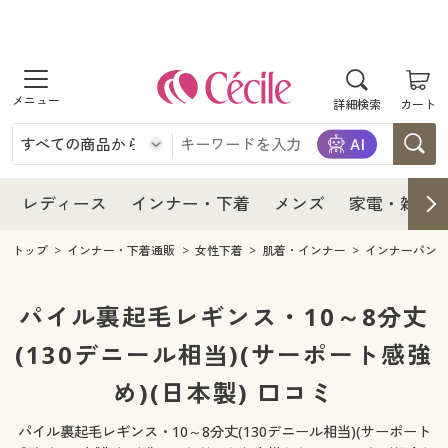
商品を探す
レディース
商品を探す
詳細検索
カート
インナー・下着
レディース通販すべて
レディース
メンズ
インナー・下着通販すべて
レディースファッション
インナー・下着
レディース通販すべて
レディース
インナー・下着
メンズ
家電・雑貨
家電・雑貨
メンズ通販すべて
女性下着
女性下着
メンズ
インナー・下着通販すべて
レディースファッション
トップ
インナー・下着通販
女性下着
肌着・インナー
インナーパン
寝具・インテリア・家具
家電・雑貨すべて
メンズファッション
メンズ下着
家電・雑貨
メンズ通販すべて
女性下着
女性下着
パイル裏起毛レギンス・10～8分丈
美容・健康
寝具・インテリア・家具通販すべて
(130デニール相当)(サーポート感強
家電
メンズ下着
ジュニア・ティーンズ下着
寝具・インテリア・家具
家電・雑貨すべて
メンズファッション
メンズ下着
め)(日本製) 口コミ
制服・スクール
美容・健康通販すべて
家具・収納
キッチン・雑貨・日用品
美容・健康
寝具・インテリア・家具通販すべて
家電
メンズ下着
ジュニア・ティーンズ下着
パイル裏起毛レギンス・10～8分丈(130デニール相当)(サーポート