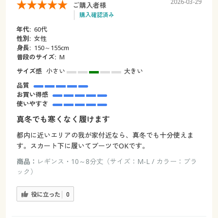
2026-03-29
ご購入者様
購入確認済み
年代:
60代
性別:
女性
身長:
150～155cm
普段のサイズ:
M
サイズ感
小さい
大きい
品質
お買い得感
使いやすさ
真冬でも寒くなく履けます
都内に近いエリアの我が家付近なら、真冬でも十分使えま
す。スカート下に履いてブーツでOKです。
商品：
レギンス・10～8分丈（サイズ：M-L / カラー：ブラ
ック）
役に立った
0