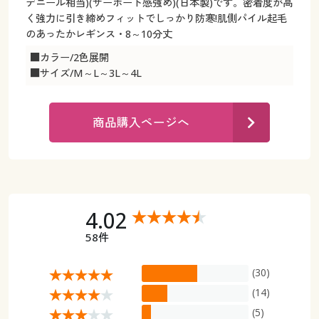
カタログ無料プレゼント
デニール相当)(サーポート感強め)(日本製)です。密着度が高
く強力に引き締めフィットでしっかり防寒!肌側パイル起毛
マイページ
のあったかレギンス・8～10分丈
会員メニュー
■カラー/2色展開
閲覧履歴
マイページ
■サイズ/M～L～3L～4L
お気に入り
閲覧履歴
商品購入ページへ
サポート
お気に入り
ご利用ガイド
サポート
よくある質問とお問い合わせ
4.02
ご利用ガイド
58件
よくある質問とお問い合わせ
(30)
(14)
(5)