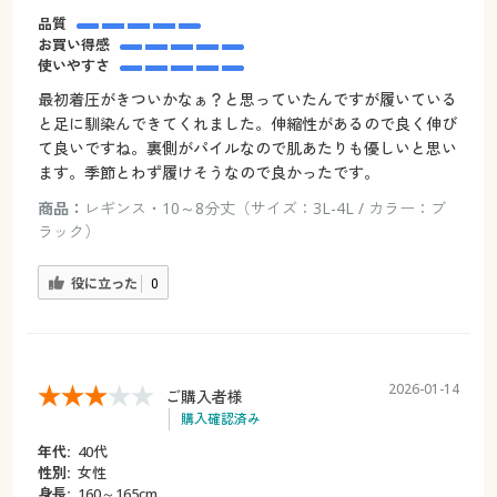
品質
お買い得感
使いやすさ
最初着圧がきついかなぁ？と思っていたんですが履いている
と足に馴染んできてくれました。伸縮性があるので良く伸び
て良いですね。裏側がパイルなので肌あたりも優しいと思い
ます。季節とわず履けそうなので良かったです。
商品：
レギンス・10～8分丈（サイズ：3L-4L / カラー：ブ
ラック）
役に立った
0
2026-01-14
ご購入者様
購入確認済み
年代:
40代
性別:
女性
身長:
160～165cm