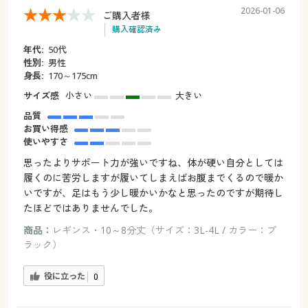
2026-01-06
ご購入者様
購入確認済み
年代:
50代
性別:
男性
身長:
170～175cm
サイズ感
小さい
大きい
品質
お買い得感
使いやすさ
思ったよりサポート力が強いですね、体が硬い自分としては
履くのに苦労しますが履いてしまえばお腹までくるので暖か
いですが、足はもう少し暖かいかなと思ったのですが期待し
たほどではありませんでした。
商品：
レギンス・10～8分丈（サイズ：3L-4L / カラー：ブ
ラック）
役に立った
0