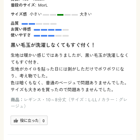
普段のサイズ:
MorL
サイズ感
小さい
大きい
品質
お買い得感
使いやすさ
黒い毛玉が洗濯しなくてもすぐ付く！
生地は暖かい感じではありましたが、黒い毛玉が洗濯しなく
てもすぐ付き、
生地がカイロを貼った日には剥がしただけでボワボワにな
り、考え物でした。
色は暗くもなく、普通のベージュで問題ありませんでした。
サイズも大きめを買ったので問題ありませんでした。
商品：
レギンス・10～8分丈（サイズ：L-LL / カラー：グレ
ージュ）
役に立った
0