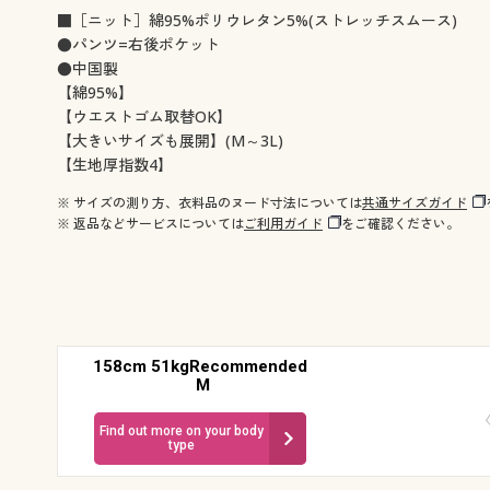
■［ニット］綿95%ポリウレタン5%(ストレッチスムース)
●パンツ=右後ポケット
●中国製
【綿95%】
【ウエストゴム取替OK】
【大きいサイズも展開】(M～3L)
【生地厚指数4】
※ サイズの測り方、衣料品のヌード寸法については
共通サイズガイド
※ 返品などサービスについては
ご利用ガイド
をご確認ください。
158cm 51kgRecommended
M
Find out more on your body
type