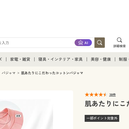
詳細検索
ズ
家電・雑貨
寝具・インテリア・家具
美容・健康
制服
て
ズ通販すべて
家電・雑貨すべて
寝具・インテリア・家具通販すべて
美容・健康通販すべ
制服
パジャマ
肌あたりにこだわったコットンパジャマ
ズファッション
家電
家具・収納
美容・健康・サプリ
制服
38件
ズ下着
キッチン・雑貨・日用品
寝具・ベッド
ジュ
肌あたりにこ
着
カーテン・ラグ・ファブリック
一部ポイント対象外