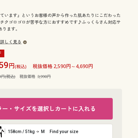
大きいサイズ 事務・制服
ています』というお客様の声から作った肌あたりにこだわった
チクゴロゴロが苦手な方におすすめです♪ふっくらさん対応サ
もあります。
詳しく見る
F
59
円
税抜価格 2,590円～4,690円
(税込)
89円(税込)
税抜価格
3,990円
ラー・サイズを選択しカートに入れる
158cm / 51kg
M
Find your size
ピンク(パン