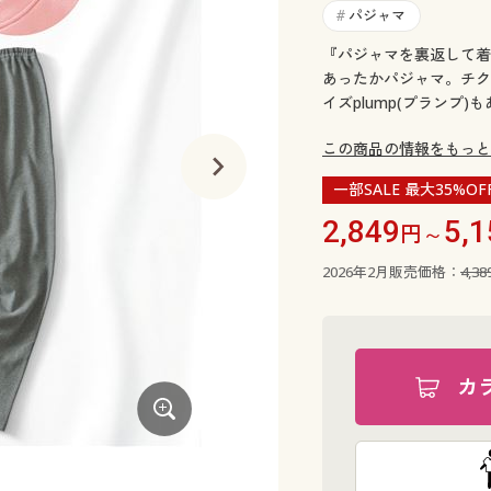
パジャマ
#
『パジャマを裏返して着
あったかパジャマ。チク
イズplump(プランプ)
この商品の情報をもっと
一部SALE 最大35%OF
2,849
5,1
円～
2026年2月販売価格：
4,3
カ
インクブルー