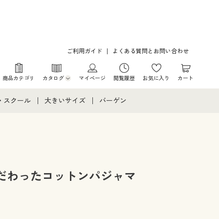
ご利用ガイド
よくある質問とお問い合わせ
商品カテゴリ
カタログ
マイページ
閲覧履歴
お気に入り
カート
カタログ・チラシからのご注文
・スクール
大きいサイズ
バーゲン
デジタルカタログ
て
・スクールすべて
大きいサイズ通販すべて
バーゲンセール
カタログ無料プレゼント
メント
・学生服
大きいサイズ レディース服
シークレットセール
ニア・ティーンズ下着
大きいサイズ レディース下着
だわったコットンパジャマ
大きいサイズ メンズ