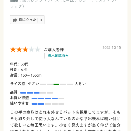
商品：
楽のびブラ（サイズ：L～LL / カラー：ミスティライ
ラック）
役に立った
0
2025-10-15
ご購入者様
購入確認済み
年代:
50代
性別:
女性
身長:
150～155cm
サイズ感
小さい
大きい
品質
お買い得感
使いやすさ
この手の商品はどれも外せるパットを採用してますが、そも
そも取り外して使う人なんているのかな？出来れば縫い付け
て欲しいと毎回思います。小さく見えますが良く伸びて気分