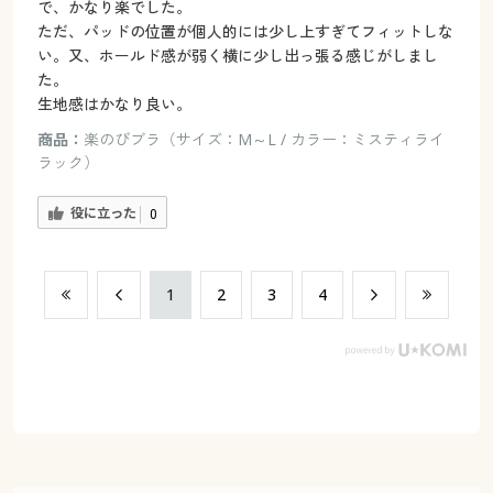
で、かなり楽でした。
ただ、パッドの位置が個人的には少し上すぎてフィットしな
い。又、ホールド感が弱く横に少し出っ張る感じがしまし
た。
生地感はかなり良い。
商品：
楽のびブラ（サイズ：M～L / カラー：ミスティライ
ラック）
役に立った
0
​1
​2
​3
​4