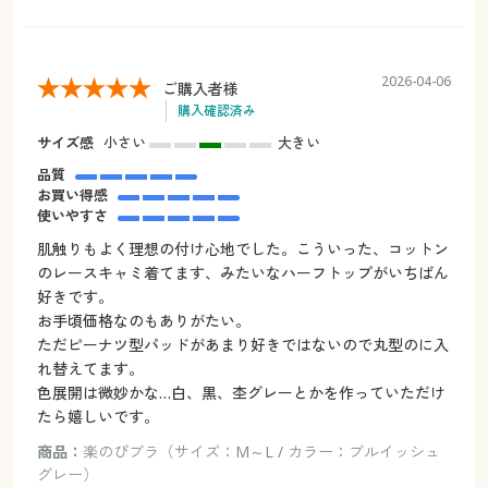
2026-04-06
ご購入者様
購入確認済み
サイズ感
小さい
大きい
品質
お買い得感
使いやすさ
肌触りもよく理想の付け心地でした。こういった、コットン
のレースキャミ着てます、みたいなハーフトップがいちばん
好きです。
お手頃価格なのもありがたい。
ただピーナツ型パッドがあまり好きではないので丸型のに入
れ替えてます。
色展開は微妙かな…白、黒、杢グレーとかを作っていただけ
たら嬉しいです。
商品：
楽のびブラ（サイズ：M～L / カラー：ブルイッシュ
グレー）