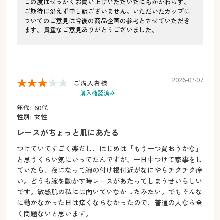
この度はせっかくお買い上げいただいたにもかかわらず、
ご期待に沿えず申し訳ございません。いただいたカップに
ついてのご意見は今後の商品企画の参考とさせていただき
ます。貴重なご意見ありがとうございました。
2026-07-07
ご購入者様
購入確認済み
年代:
60代
性別:
女性
レースがちょっと肌にあたる
つけていてすごく楽だし、はじめは「もう一つ買おうかな」
と思うくらい気にいってたんですが、一日中つけて家事をし
ていたら、夜になって腕の付け根付近がなにやらチクチク痒
い。どうも腕を動かす時レースがあたってしまうせいらしい
です。敏感肌の私には向いていなかったみたい。でもそんな
に動かなかった日は痒くならなかったので、普通の人なら全
く問題ないと思います。