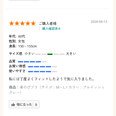
2026-06-13
ご購入者様
購入確認済み
年代:
60代
性別:
女性
身長:
150～155cm
サイズ感
小さい
大きい
品質
お買い得感
使いやすさ
私には丁度よくフィットしたようで気に入りました。
商品：
楽のびブラ（サイズ：M～L / カラー：ブルイッシュ
グレー）
役に立った
0