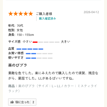
2026-04-12
ご購入者様
購入確認済み
年代:
70代
性別:
女性
身長:
150～155cm
サイズ感
小さい
大きい
品質
お買い得感
使いやすさ
楽のびブラ
素敵な色でした。楽にみえたので購入したので須賀、残念な
がら、窮屈でした。LLがあるばいいですね。
商品：
楽のびブラ（サイズ：L～LL / カラー：ミスティライ
ラック）
役に立った
2