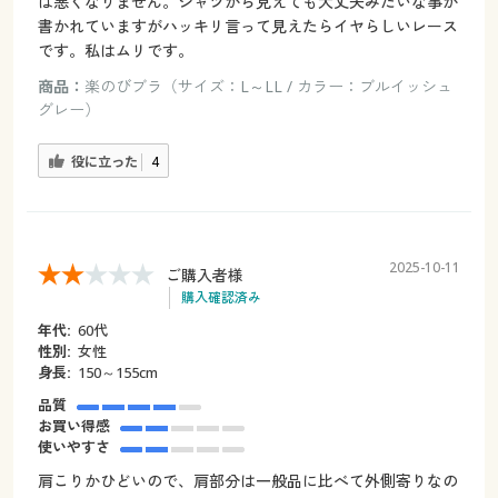
は悪くなりません。シャツから見えても大丈夫みたいな事が
書かれていますがハッキリ言って見えたらイヤらしいレース
です。私はムリです。
商品：
楽のびブラ（サイズ：L～LL / カラー：ブルイッシュ
グレー）
役に立った
4
2025-10-11
ご購入者様
購入確認済み
年代:
60代
性別:
女性
身長:
150～155cm
品質
お買い得感
使いやすさ
肩こりかひどいので、肩部分は一般品に比べて外側寄りなの