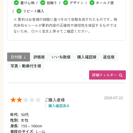
着け心地
肌触り
デザイン
ホールド感
リピート購入
※ 要約はお客様の投稿に基づきAIで自動生成されたものです。株
式会社セシールが要約内容の正確性や適切性を保証するものでは
ないため、口コミ全文と併せてご確認ください。
日付順 ↓
評価順
いいね数順
購入確認順
返信順
写真・動画付き順
詳細フィルター
2026-07-22
ご購入者様
購入確認済み
年代:
50代
性別:
女性
身長:
155～160cm
普段のサイズ:
L～LL