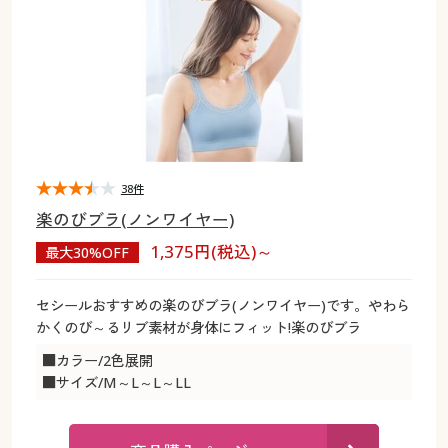
大きいサイズ
制服・スクールすべて
美容・健康・サプリメント
寝具・ベッド
制服・スクール
美容・健康通販すべて
家具・収納
キッチン・雑貨・日用品
バーゲン
大きいサイズ通販すべて
制服・学生服
カーテン・ラグ・ファブリック
大きいサイズ
制服・スクールすべて
美容・健康・サプリメント
寝具・ベッド
詳細検索
バーゲンセール
大きいサイズ レディース服
ジュニア・ティーンズ下着
バーゲン
大きいサイズ通販すべて
制服・学生服
カーテン・ラグ・ファブリック
商品カテゴリ一覧
シークレットセール
大きいサイズ レディース下着
詳細検索
バーゲンセール
大きいサイズ レディース服
ジュニア・ティーンズ下着
38件
楽のびブラ(ノンワイヤー)
カタログ
大きいサイズ メンズ
商品カテゴリ一覧
シークレットセール
大きいサイズ レディース下着
1,375円(税込)～
最大30%OFF
カタログ・チラシからのご注文
カタログ
大きいサイズ 事務・制服
大きいサイズ メンズ
セシールおすすめの楽のびブラ(ノンワイヤー)です。やわら
かくのび～るリブ素材が身体にフィット!楽のびブラ
デジタルカタログ
カタログ・チラシからのご注文
大きいサイズ 事務・制服
■カラー/2色展開
■サイズ/M～L～L～LL
カタログ無料プレゼント
デジタルカタログ
会員メニュー