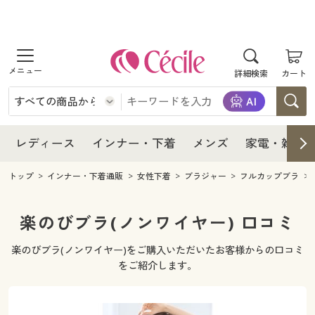
商品を探す
レディース
商品を探す
詳細検索
カート
インナー・下着
レディース通販すべて
レディース
メンズ
インナー・下着通販すべて
レディースファッション
インナー・下着
レディース通販すべて
レディース
インナー・下着
メンズ
家電・雑貨
家電・雑貨
メンズ通販すべて
女性下着
女性下着
メンズ
インナー・下着通販すべて
レディースファッション
トップ
インナー・下着通販
女性下着
ブラジャー
フルカップブラ
寝具・インテリア・家具
家電・雑貨すべて
メンズファッション
メンズ下着
家電・雑貨
メンズ通販すべて
女性下着
女性下着
楽のびブラ(ノンワイヤー) 口コミ
美容・健康
寝具・インテリア・家具通販すべて
家電
メンズ下着
ジュニア・ティーンズ下着
楽のびブラ(ノンワイヤー)をご購入いただいたお客様からの口コミ
寝具・インテリア・家具
家電・雑貨すべて
メンズファッション
メンズ下着
をご紹介します。
制服・スクール
美容・健康通販すべて
家具・収納
キッチン・雑貨・日用品
美容・健康
寝具・インテリア・家具通販すべて
家電
メンズ下着
ジュニア・ティーンズ下着