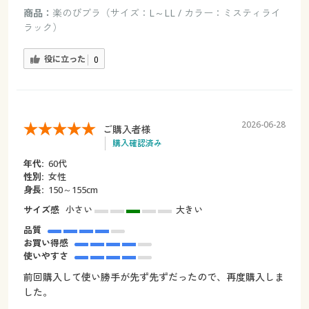
商品：
楽のびブラ（サイズ：L～LL / カラー：ミスティライ
ラック）
役に立った
0
2026-06-28
ご購入者様
購入確認済み
年代:
60代
性別:
女性
身長:
150～155cm
サイズ感
小さい
大きい
品質
お買い得感
使いやすさ
前回購入して使い勝手が先ず先ずだったので、再度購入しま
した。