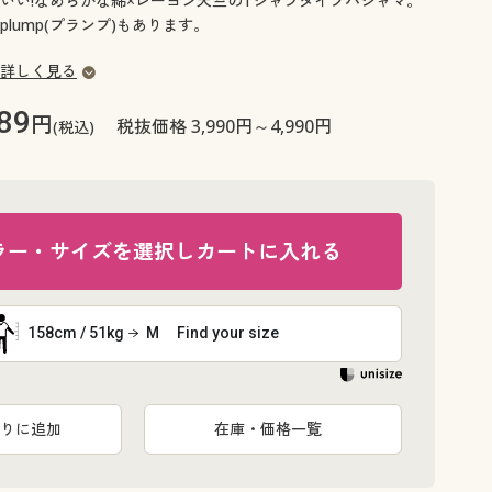
いい!なめらかな綿×レーヨン天竺のTシャツタイプパジャマ。
大きいサイズ 事務・制服
lump(プランプ)もあります。
詳しく見る
89
円
税抜価格 3,990円～4,990円
(税込)
ラー・サイズを選択しカートに入れる
158cm / 51kg
M
Find your size
りに追加
在庫・価格一覧
ペールライ