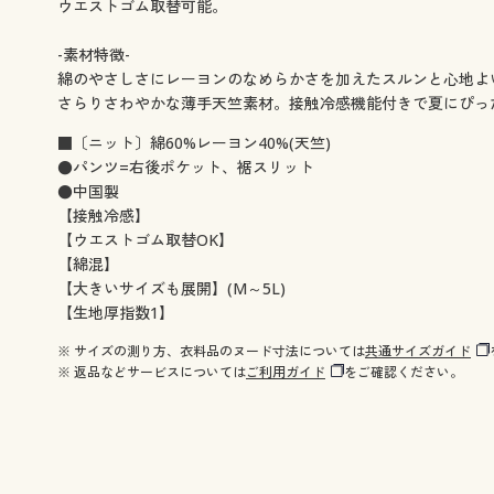
ウエストゴム取替可能。
-素材特徴-
綿のやさしさにレーヨンのなめらかさを加えたスルンと心地よ
さらりさわやかな薄手天竺素材。接触冷感機能付きで夏にぴっ
■〔ニット〕綿60%レーヨン40%(天竺)
●パンツ=右後ポケット、裾スリット
●中国製
【接触冷感】
【ウエストゴム取替OK】
【綿混】
【大きいサイズも展開】(M～5L)
【生地厚指数1】
※ サイズの測り方、衣料品のヌード寸法については
共通サイズガイド
※ 返品などサービスについては
ご利用ガイド
をご確認ください。