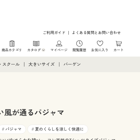
ご利用ガイド
よくある質問とお問い合わせ
商品カテゴリ
カタログ
マイページ
閲覧履歴
お気に入り
カート
カタログ・チラシからのご注文
・スクール
大きいサイズ
バーゲン
デジタルカタログ
て
・スクールすべて
大きいサイズ通販すべて
バーゲンセール
カタログ無料プレゼント
メント
・学生服
大きいサイズ レディース服
シークレットセール
ニア・ティーンズ下着
大きいサイズ レディース下着
い風が通るパジャマ
大きいサイズ メンズ
パジャマ
夏のくらしを涼しく快適に
#
#