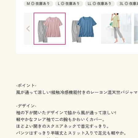
M ◎ 在庫あり
L ◎ 在庫あり
LL ◎ 在庫あり
3L ◎ 在
-ポイント-
風が通って涼しい!接触冷感機能付きのレーヨン混天竺パジャマ
-デザイン-
袖の下が開いたデザインで脇から風が通って涼しい!
軽やかなフレア袖で二の腕もかわいくカバー。
ほどよい開きのスクエアネックで首元すっきり。
パンツはすっきり半端丈とスリット入りで足元も軽やか。