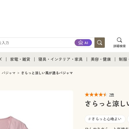
詳細検索
ズ
家電・雑貨
寝具・インテリア・家具
美容・健康
制服
て
ズ通販すべて
家電・雑貨すべて
寝具・インテリア・家具通販すべて
美容・健康通販すべ
制服
パジャマ
さらっと涼しい風が通るパジャマ
ズファッション
家電
家具・収納
美容・健康・サプリ
制服
7件
ズ下着
キッチン・雑貨・日用品
寝具・ベッド
ジュ
さらっと涼し
着
カーテン・ラグ・ファブリック
さらっと心地よい
#