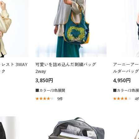
レスト 3WAY
可愛いを詰め込んだ刺繍バッグ
アーニーアー
ック
2way
ルダーバッグ
3,850円
4,950円
■カラー/3色展開
■カラー/3色
9
件
4