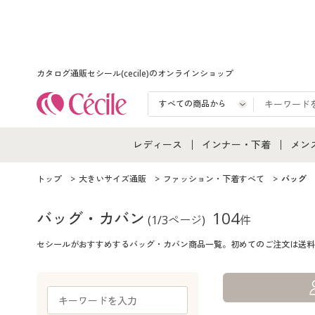
カタログ通販セシール(cecile)のオンラインショップ
レディース
インナー・下着
メン
レディース通販すべて
インナー・下着通販すべ
メン
トップ
大きいサイズ通販
ファッション・下着すべて
バッグ
レディースファッション
女性下着
メン
バッグ・カバン
104
(1/3ページ)
件
セシールがおすすめするバッグ・カバン商品一覧。初めてのご注文は送料
女性下着
メンズ下着
メン
ジュニア・ティーンズ下