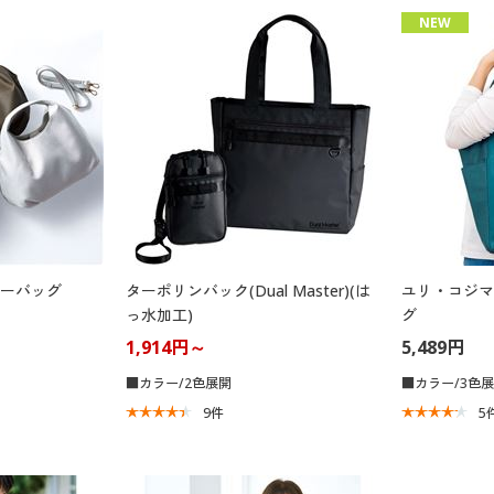
NEW
ダーバッグ
ターポリンバック(Dual Master)(は
ユリ・コジマ
っ水加工)
グ
1,914円～
5,489円
■カラー/2色展開
■カラー/3色
9
件
5