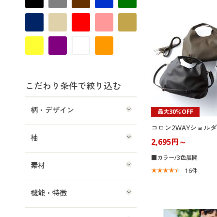
こだわり条件で絞り込む
柄・デザイン
最大30％OFF
コロン2WAYショル
袖
2,695円～
■カラー/3色展開
素材
16
件
機能・特徴