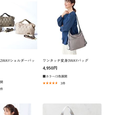
2WAYショルダーバッ
ワンタッチ変身3WAYバッグ
4,950円
■カラー/3色展開
展開
3
件
9
件