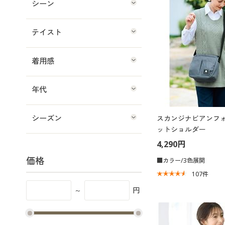
シーン
テイスト
着用感
年代
シーズン
スカンジナビアンフ
ットショルダー
4,290円
価格
■カラー/3色展開
107
件
～
円