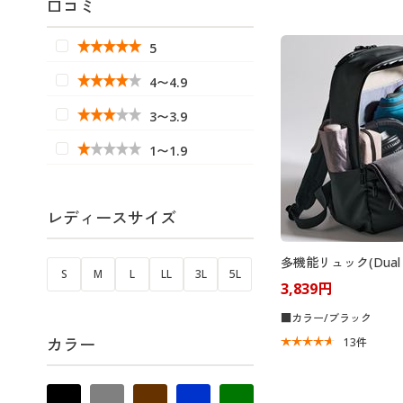
口コミ
5
4〜4.9
3〜3.9
1〜1.9
レディースサイズ
多機能リュック(Dual M
S
M
L
LL
3L
5L
3,839円
■カラー/ブラック
カラー
13
件