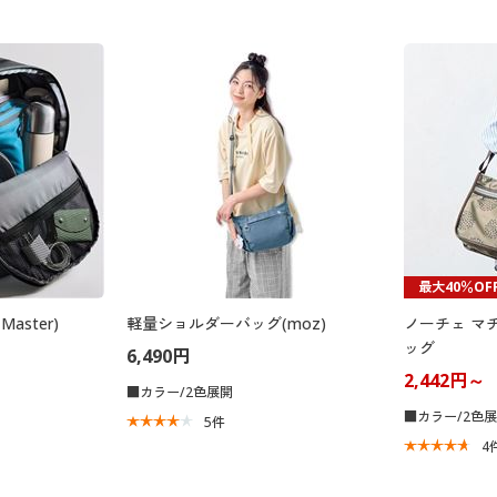
最大40％OF
aster)
軽量ショルダーバッグ(moz)
ノーチェ マ
ッグ
6,490円
2,442円～
■カラー/2色展開
■カラー/2色
5
件
4