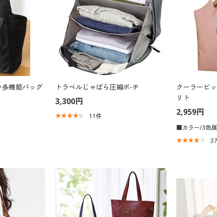
い多機能バッグ
トラベルじゃばら圧縮ポ-チ
クーラービッ
リト
3,300円
2,959円
11
件
■カラー/3色
3