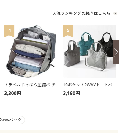
大きいサイズ 事務・制服
人気ランキングの続きはこちら
4
5
6
トラベルじゃばら圧縮ポ-チ
10ポケット2WAYトートバッグ
3,300円
3,190円
4,95
2wayバッグ