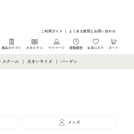
ご利用ガイド
よくある質問とお問い合わせ
商品カテゴリ
カタログ
マイページ
閲覧履歴
お気に入り
カート
カタログ・チラシからのご注文
・スクール
大きいサイズ
バーゲン
デジタルカタログ
て
・スクールすべて
大きいサイズ通販すべて
バーゲンセール
カタログ無料プレゼント
メント
・学生服
大きいサイズ レディース服
シークレットセール
ニア・ティーンズ下着
大きいサイズ レディース下着
大きいサイズ メンズ
メンズ