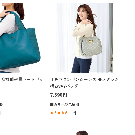
 多機能軽量トートバッ
ミチコロンドンジーンズ モノグラム
柄2WAYバッグ
7,590円
展開
■カラー/2色展開
件
1
件