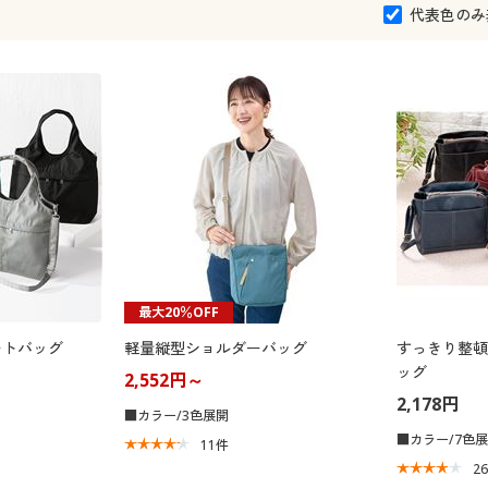
代表色のみ
最大20％OFF
ートバッグ
軽量縦型ショルダーバッグ
すっきり整頓
ッグ
2,552円～
2,178円
■カラー/3色展開
■カラー/7色
11
件
2