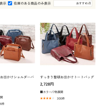
表示
在庫のある商品のみ表示
お出かけショルダーバ
すっきり整頓お出かけトートバッグ
2,728円
■カラー/7色展開
展開
300
件
66
件