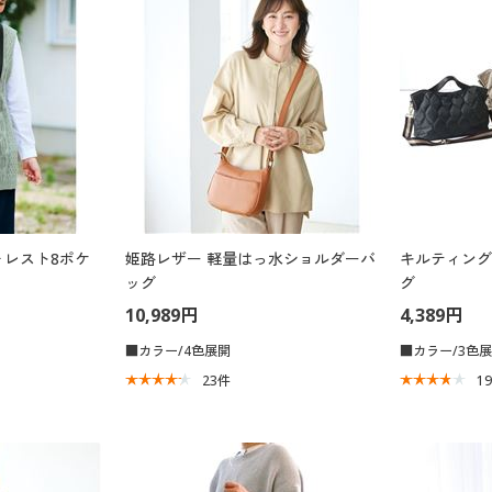
ォレスト8ポケ
姫路レザー 軽量はっ水ショルダーバ
キルティング
ッグ
グ
10,989円
4,389円
■カラー/4色展開
■カラー/3色
23
件
1