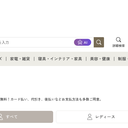
詳細検索
ズ
家電・雑貨
寝具・インテリア・家具
美容・健康
制服
て
ズ通販すべて
家電・雑貨すべて
寝具・インテリア・家具通販すべて
美容・健康通販すべ
制服
ズファッション
家電
家具・収納
美容・健康・サプリ
制服
無料！カード払い、代引き、後払いなどお支払方法も多数ご用意。
ズ下着
キッチン・雑貨・日用品
寝具・ベッド
ジュ
着
カーテン・ラグ・ファブリック
すべて
レディース