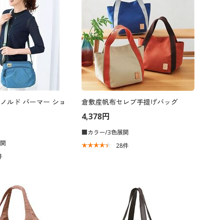
ノルド パーマー ショ
倉敷産帆布セレブ手提げバッグ
4,378円
■カラー/3色展開
展開
28
件
件