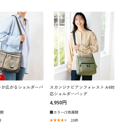
F
チが広がるショルダーバ
スカンジナビアンフォレスト A4対
応ショルダーバッグ
4,950円
展開
■カラー/3色展開
件
20
件