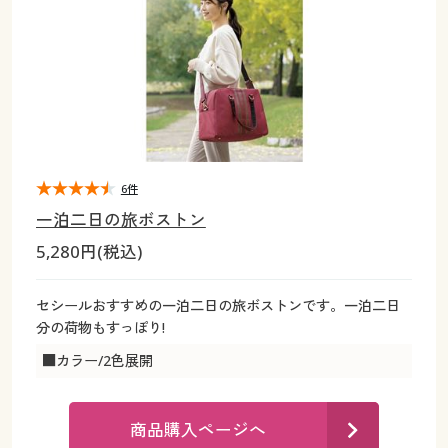
大きいサイズ
制服・スクールすべて
美容・健康・サプリメント
寝具・ベッド
制服・スクール
美容・健康通販すべて
家具・収納
キッチン・雑貨・日用品
バーゲン
大きいサイズ通販すべて
制服・学生服
カーテン・ラグ・ファブリック
大きいサイズ
制服・スクールすべて
美容・健康・サプリメント
寝具・ベッド
詳細検索
バーゲンセール
大きいサイズ レディース服
ジュニア・ティーンズ下着
バーゲン
大きいサイズ通販すべて
制服・学生服
カーテン・ラグ・ファブリック
商品カテゴリ一覧
シークレットセール
大きいサイズ レディース下着
詳細検索
バーゲンセール
大きいサイズ レディース服
ジュニア・ティーンズ下着
6件
一泊二日の旅ボストン
カタログ
大きいサイズ メンズ
商品カテゴリ一覧
シークレットセール
大きいサイズ レディース下着
5,280円(税込)
カタログ・チラシからのご注文
カタログ
大きいサイズ 事務・制服
大きいサイズ メンズ
セシールおすすめの一泊二日の旅ボストンです。一泊二日
分の荷物もすっぽり!
デジタルカタログ
カタログ・チラシからのご注文
大きいサイズ 事務・制服
■カラー/2色展開
カタログ無料プレゼント
デジタルカタログ
商品購入ページへ
会員メニュー