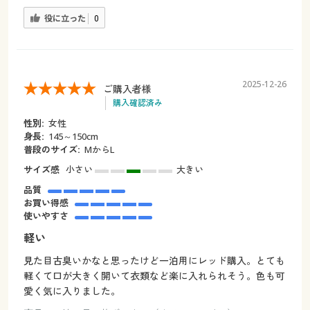
役に立った
0
2025-12-26
ご購入者様
購入確認済み
性別:
女性
身長:
145～150cm
普段のサイズ:
MからL
サイズ感
小さい
大きい
品質
お買い得感
使いやすさ
軽い
見た目古臭いかなと思ったけど一泊用にレッド購入。とても
軽くて口が大きく開いて衣類など楽に入れられそう。色も可
愛く気に入りました。