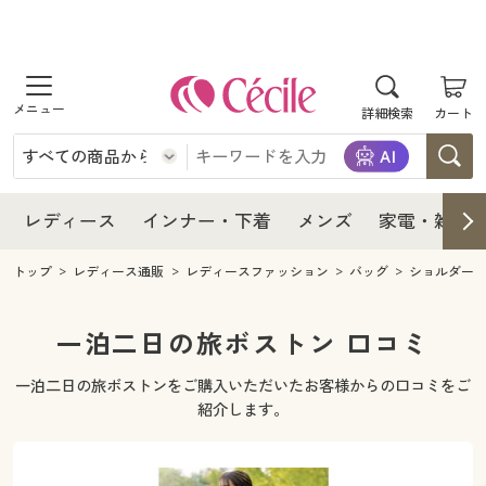
商品を探す
レディース
商品を探す
詳細検索
カート
インナー・下着
レディース通販すべて
レディース
メンズ
インナー・下着通販すべて
レディースファッション
インナー・下着
レディース通販すべて
レディース
インナー・下着
メンズ
家電・雑貨
家電・雑貨
メンズ通販すべて
女性下着
女性下着
メンズ
インナー・下着通販すべて
レディースファッション
トップ
レディース通販
レディースファッション
バッグ
ショルダー
寝具・インテリア・家具
家電・雑貨すべて
メンズファッション
メンズ下着
家電・雑貨
メンズ通販すべて
女性下着
女性下着
一泊二日の旅ボストン 口コミ
美容・健康
寝具・インテリア・家具通販すべて
家電
メンズ下着
ジュニア・ティーンズ下着
一泊二日の旅ボストンをご購入いただいたお客様からの口コミをご
寝具・インテリア・家具
家電・雑貨すべて
メンズファッション
メンズ下着
紹介します。
制服・スクール
美容・健康通販すべて
家具・収納
キッチン・雑貨・日用品
美容・健康
寝具・インテリア・家具通販すべて
家電
メンズ下着
ジュニア・ティーンズ下着