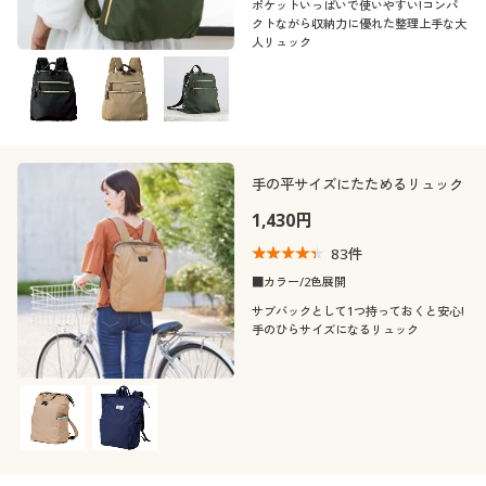
ポケットいっぱいで使いやすい!コンパ
クトながら収納力に優れた整理上手な大
人リュック
手の平サイズにたためるリュック
1,430円
83
件
■カラー/2色展開
サブバックとして1つ持っておくと安心!
手のひらサイズになるリュック