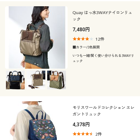
Quay はっ水3WAYナイロンリュ
ック
7,480円
12
件
■カラー/3色展開
いつも一緒!賢く使い分けられる3WAYリ
ュック
モリスワールドコレクション エレ
ガントリュック
4,378円
2
件