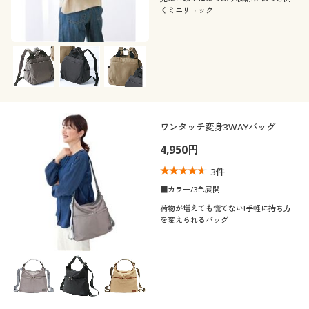
くミニリュック
ワンタッチ変身3WAYバッグ
4,950円
3
件
■カラー/3色展開
荷物が増えても慌てない!手軽に持ち方
を変えられるバッグ