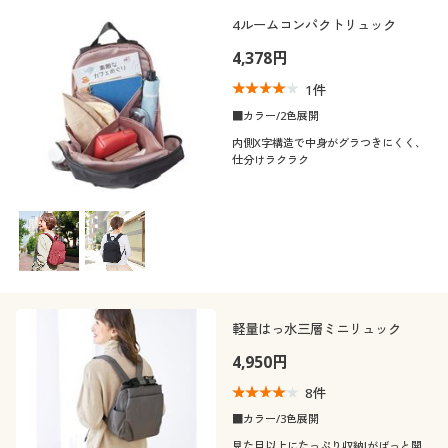
4ルームコンパクトリュック
4,378円
1
件
■カラー/2色展開
内側X字構造で中身がグラつきにくく、
仕分けラクラク
軽量はっ水三層ミニリュック
4,950円
8
件
■カラー/3色展開
見た目以上にたっぷり収納!がばっと開