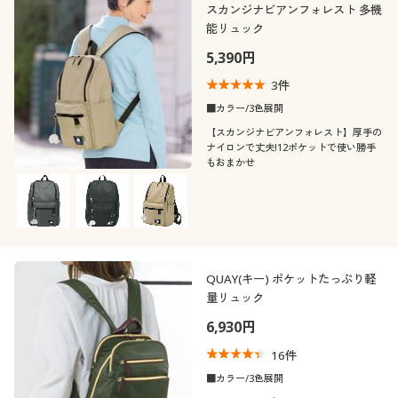
スカンジナビアンフォレスト 多機
能リュック
5,390円
3
件
■カラー/3色展開
【スカンジナビアンフォレスト】厚手の
ナイロンで丈夫!12ポケットで使い勝手
もおまかせ
QUAY(キー) ポケットたっぷり軽
量リュック
6,930円
16
件
■カラー/3色展開