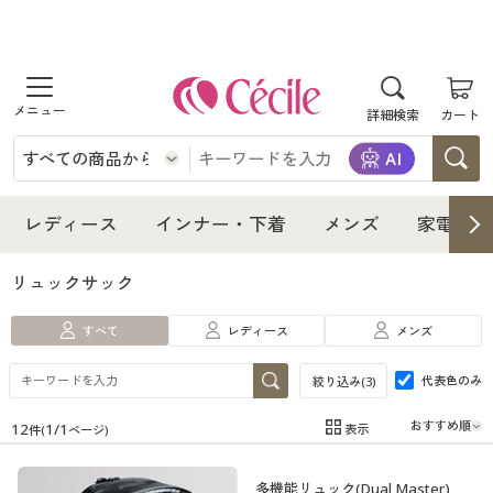
商品を探す
詳細検索
カート
レディース
インナー・下着
レディース通販すべて
レディース
インナー・下着
メンズ
家電・雑
メンズ
インナー・下着通販すべて
レディースファッション
リュックサック
家電・雑貨
すべて
レディース
メンズ
メンズ通販すべて
女性下着
女性下着
代表色のみ
絞り込み(
3
)
寝具・インテリア・家具
家電・雑貨すべて
メンズファッション
メンズ下着
12
1
/
1
表示
件(
ページ)
在庫
在庫のある商品のみ表示
美容・健康
寝具・インテリア・家具通販すべて
家電
メンズ下着
ジュニア・ティーンズ下着
多機能リュック(Dual Master)