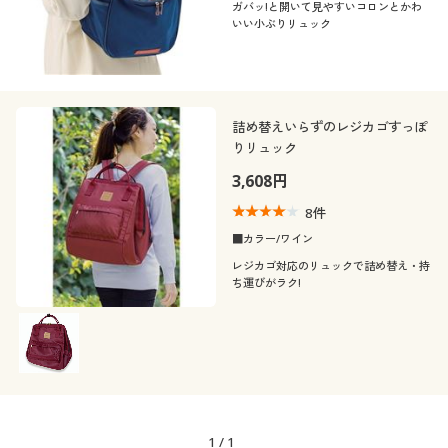
ガバッ!と開いて見やすいコロンとかわ
いい小ぶりリュック
詰め替えいらずのレジカゴすっぽ
りリュック
3,608円
8
件
■カラー/ワイン
レジカゴ対応のリュックで詰め替え・持
ち運びがラク!
1
/
1