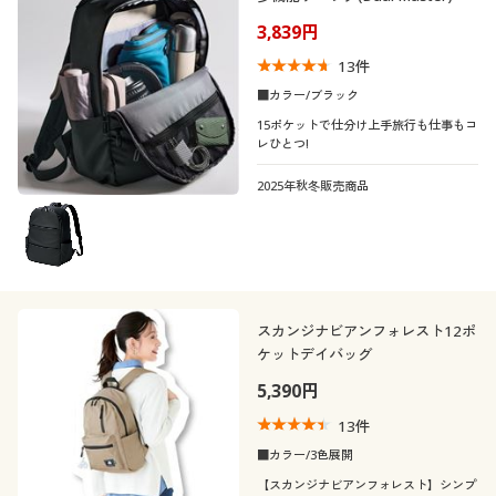
カテゴリ
制服・スクール
美容・健康通販すべて
家具・収納
キッチン・雑貨・日用品
3,839円
13
件
大きいサイズ
制服・スクールすべて
美容・健康・サプリメント
寝具・ベッド
■カラー/ブラック
15ポケットで仕分け上手旅行も仕事もコ
バーゲン
レひとつ!
大きいサイズ通販すべて
制服・学生服
カーテン・ラグ・ファブリック
口コミ
(5)
2025年秋冬販売商品
詳細検索
バーゲンセール
大きいサイズ レディース服
ジュニア・ティーンズ下着
(4〜4.9)
(3〜3.9)
商品カテゴリ一覧
シークレットセール
大きいサイズ レディース下着
カラー
カタログ
スカンジナビアンフォレスト12ポ
大きいサイズ メンズ
ケットデイバッグ
カタログ・チラシからのご注文
5,390円
大きいサイズ 事務・制服
13
件
デジタルカタログ
こだわり条件
柄・デザイン
■カラー/3色展開
で絞り込む
【スカンジナビアンフォレスト】シンプ