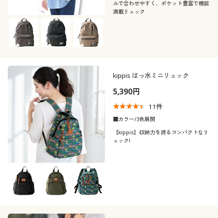
カタログ無料プレゼント
ルで合わせやすく、ポケット豊富で機能
素材
無地
満載リュック
会員メニュー
テイスト
ナイロン
レザー
マイページ
着用感
カジュアル
閲覧履歴
kippis はっ水ミニリュック
年代
レギュラー
5,390円
シーズン
お気に入り
20代
30代
11
件
■カラー/3色展開
価格
サポート
春
夏
～
円
絞込
40代
【kippis】収納力を誇るコンパクトなリ
ュック!
ご利用ガイド
秋
冬
閉じる
よくある質問とお問い合わせ