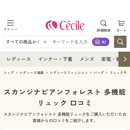
商品を探す
レディース
商品を探す
詳細検索
カート
インナー・下着
レディース通販すべて
レディース
メンズ
インナー・下着通販すべて
レディースファッション
インナー・下着
レディース通販すべて
レディース
インナー・下着
メンズ
家電・雑貨
家電・雑貨
メンズ通販すべて
女性下着
女性下着
メンズ
インナー・下着通販すべて
レディースファッション
トップ
レディース通販
レディースファッション
バッグ
リュックサ
寝具・インテリア・家具
家電・雑貨すべて
メンズファッション
メンズ下着
家電・雑貨
メンズ通販すべて
女性下着
女性下着
スカンジナビアンフォレスト 多機能
美容・健康
寝具・インテリア・家具通販すべて
リュック 口コミ
家電
メンズ下着
ジュニア・ティーンズ下着
寝具・インテリア・家具
家電・雑貨すべて
メンズファッション
メンズ下着
スカンジナビアンフォレスト 多機能リュックをご購入いただいたお
制服・スクール
美容・健康通販すべて
家具・収納
キッチン・雑貨・日用品
美容・健康
寝具・インテリア・家具通販すべて
家電
メンズ下着
客様からの口コミをご紹介します。
ジュニア・ティーンズ下着