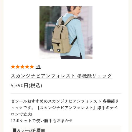
大きいサイズ
制服・スクールすべて
美容・健康・サプリメント
寝具・ベッド
制服・スクール
美容・健康通販すべて
家具・収納
キッチン・雑貨・日用品
バーゲン
大きいサイズ通販すべて
制服・学生服
カーテン・ラグ・ファブリック
大きいサイズ
制服・スクールすべて
美容・健康・サプリメント
寝具・ベッド
詳細検索
バーゲンセール
大きいサイズ レディース服
ジュニア・ティーンズ下着
バーゲン
大きいサイズ通販すべて
制服・学生服
カーテン・ラグ・ファブリック
商品カテゴリ一覧
シークレットセール
大きいサイズ レディース下着
詳細検索
バーゲンセール
大きいサイズ レディース服
ジュニア・ティーンズ下着
カタログ
3件
大きいサイズ メンズ
商品カテゴリ一覧
シークレットセール
大きいサイズ レディース下着
スカンジナビアンフォレスト 多機能リュック
カタログ・チラシからのご注文
5,390円(税込)
カタログ
大きいサイズ 事務・制服
大きいサイズ メンズ
デジタルカタログ
カタログ・チラシからのご注文
セシールおすすめのスカンジナビアンフォレスト 多機能リ
大きいサイズ 事務・制服
ュックです。【スカンジナビアンフォレスト】厚手のナイ
カタログ無料プレゼント
ロンで丈夫!
デジタルカタログ
12ポケットで使い勝手もおまかせ
会員メニュー
■カラー/3色展開