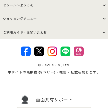
セシールへようこそ
はじめての方へ
ご利用環境について
ショッピングメニュー
セシールご利用規約
プライバシーポリシー
商品カテゴリ
バーゲンセール
ご利用ガイド・お問い合わせ
特定商取引法に基づく表示
古物営業法に基づく表示
カタログ・チラシからのご注
デジタルカタログ
ご注文は
お届けは
文
著作権・商標について
会社案内
交換・返品は
お支払は
カタログ無料プレゼント
特集一覧
© Cecile Co.,Ltd.
会員登録・お客様情報変更に
お客様番号・パスワードをお
本サイトの無断複写(コピー)・複製・転載を禁じます。
プレゼント＆キャンペーン
サイトマップ
ついて
忘れの場合
サイズガイド
よくある質問とお問い合わせ
画面共有サポート