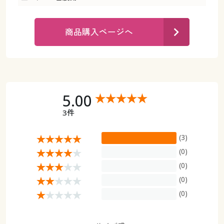
カタログ無料プレゼント
マイページ
会員メニュー
商品購入ページへ
閲覧履歴
マイページ
お気に入り
閲覧履歴
5.00
サポート
お気に入り
3件
ご利用ガイド
サポート
(3)
よくある質問とお問い合わせ
(0)
ご利用ガイド
(0)
(0)
よくある質問とお問い合わせ
(0)