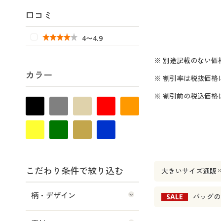
口コミ
4〜4.9
※ 別途記載のない価
カラー
※ 割引率は税抜価格
※ 割引前の税込価
こだわり条件で絞り込む
大きいサイズ通販
柄・デザイン
SALE
バッグ
の