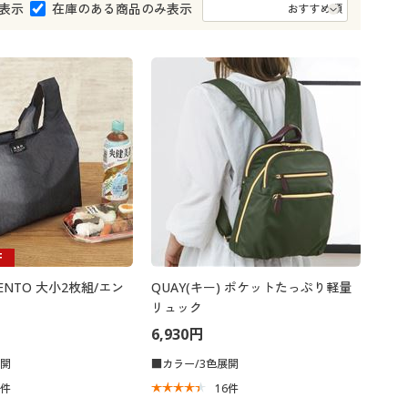
大きいサイズ 事務・制服
表示
在庫のある商品のみ表示
F
NTO 大小2枚組/エン
QUAY(キー) ポケットたっぷり軽量
リュック
6,930円
展開
■カラー/3色展開
3
件
16
件