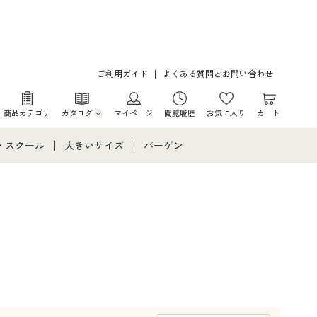
ご利用ガイド
よくある質問とお問い合わせ
商品カテゴリ
カタログ
マイページ
閲覧履歴
お気に入り
カート
カタログ・チラシからのご注文
・スクール
大きいサイズ
バーゲン
デジタルカタログ
て
・スクールすべて
大きいサイズ通販すべて
バーゲンセール
カタログ無料プレゼント
メント
・学生服
大きいサイズ レディース服
シークレットセール
ニア・ティーンズ下着
大きいサイズ レディース下着
大きいサイズ メンズ