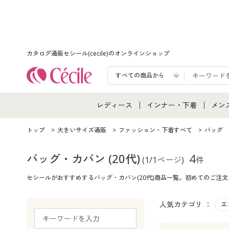
カタログ通販セシール(cecile)のオンラインショップ
レディース
インナー・下着
メン
レディース通販すべて
インナー・下着通販すべ
メン
トップ
大きいサイズ通販
ファッション・下着すべて
バッグ
レディースファッション
女性下着
メン
バッグ・カバン
(20代)
4
(1/1ページ)
件
セシールがおすすめするバッグ・カバン(20代)商品一覧。初めてのご注
女性下着
メンズ下着
メン
ジュニア・ティーンズ下
人気カテゴリ ：
エ