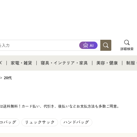
詳細検索
ズ
家電・雑貨
寝具・インテリア・家具
美容・健康
制服
て
ズ通販すべて
家電・雑貨すべて
寝具・インテリア・家具通販すべて
美容・健康通販すべ
制服
20代
ズファッション
家電
家具・収納
美容・健康・サプリ
制服
文は送料無料！カード払い、代引き、後払いなどお支払方法も多数ご用意。
ズ下着
キッチン・雑貨・日用品
寝具・ベッド
ジュ
着
カーテン・ラグ・ファブリック
コバッグ
リュックサック
ハンドバッグ