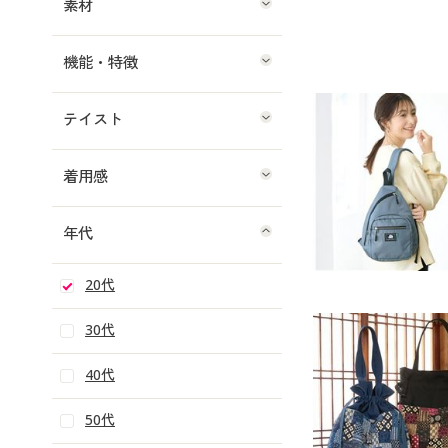
素材
機能・特徴
テイスト
着用感
年代
20代
30代
40代
50代