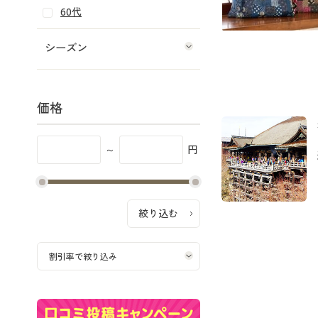
60代
シーズン
価格
～
円