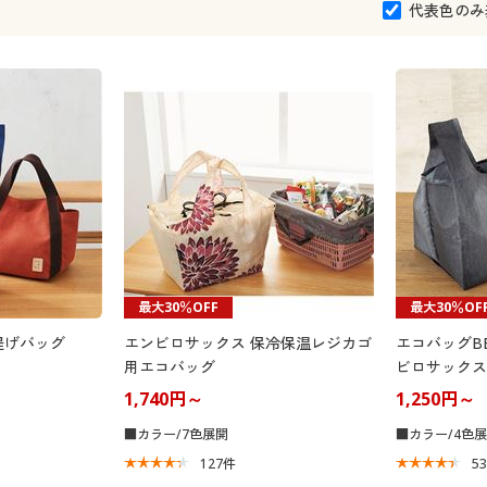
代表色のみ
最大30％OFF
最大30％OF
提げバッグ
エンビロサックス 保冷保温レジカゴ
エコバッグBE
用エコバッグ
ビロサックス
1,740円～
1,250円～
■カラー/7色展開
■カラー/4色
127
件
5