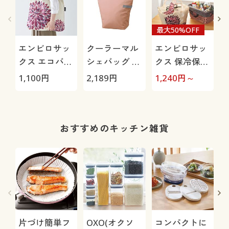
最大50%OFF
エンビロサッ
クーラーマル
エンビロサッ
D
クス エコバッ
シェバッグ ク
クス 保冷保温
グ
ルリト
レジカゴ用エ
1,100
円
2,189
円
1,240
円～
1
コバッグ
おすすめのキッチン雑貨
片づけ簡単フ
OXO(オクソ
コンパクトに