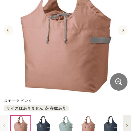
大きいサイズ
制服・スクールすべて
美容・健康・サプリメント
寝具・ベッド
制服・スクール
美容・健康通販すべて
家具・収納
キッチン・雑貨・日用品
バーゲン
大きいサイズ通販すべて
制服・学生服
カーテン・ラグ・ファブリック
大きいサイズ
制服・スクールすべて
美容・健康・サプリメント
寝具・ベッド
詳細検索
バーゲンセール
大きいサイズ レディース服
ジュニア・ティーンズ下着
バーゲン
大きいサイズ通販すべて
制服・学生服
カーテン・ラグ・ファブリック
商品カテゴリ一覧
シークレットセール
大きいサイズ レディース下着
詳細検索
バーゲンセール
大きいサイズ レディース服
ジュニア・ティーンズ下着
カタログ
大きいサイズ メンズ
商品カテゴリ一覧
シークレットセール
大きいサイズ レディース下着
カタログ・チラシからのご注文
カタログ
大きいサイズ 事務・制服
大きいサイズ メンズ
デジタルカタログ
カタログ・チラシからのご注文
スモークピンク
大きいサイズ 事務・制服
サイズはありません ◎ 在庫あり
カタログ無料プレゼント
デジタルカタログ
会員メニュー