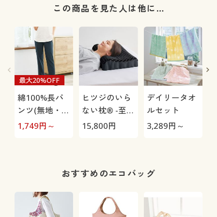
この商品を見た人は他に…
最大20%OFF
綿100%長パ
ヒツジのいら
デイリータオ
ンツ(無地・お
ない枕® -至
ルセット
うちパンツ)
極-
1,749
円～
15,800
円
3,289
円～
2
おすすめのエコバッグ