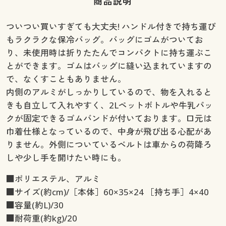
商品説明
ついつい買いすぎても大丈夫! ハンドル付きで持ち運び
もラクラクな保冷バッグ。バッグにゴムがついてお
り、未使用時は折りたたんでコンパクトに持ち運ぶこ
とができます。ゴムはバッグに縫い込まれていますの
で、なくすこともありません。
内側のアルミがしっかりしているので、物を入れると
きも自立して入れやすく、2Lペットボトルや牛乳パッ
クが固定できるゴムバンドが付いております。口元は
巾着仕様となっているので、中身が飛び出る心配があ
りません。外側についているベルトは車からの荷降ろ
しや少し手を開けたい時にも。
■ポリエステル、アルミ
■サイズ(約cm)/［本体］60×35×24 ［持ち手］4×40
■容量(約L)/30
■耐荷重(約kg)/20