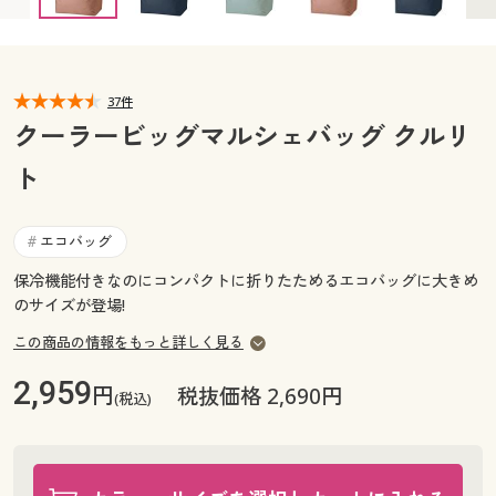
カタログ無料プレゼント
マイページ
会員メニュー
閲覧履歴
37件
マイページ
クーラービッグマルシェバッグ クルリ
お気に入り
ト
閲覧履歴
サポート
お気に入り
エコバッグ
#
ご利用ガイド
保冷機能付きなのにコンパクトに折りたためるエコバッグに大きめ
サポート
のサイズが登場!
よくある質問とお問い合わせ
ご利用ガイド
この商品の情報をもっと詳しく見る
2,959
円
税抜価格 2,690円
(税込)
よくある質問とお問い合わせ