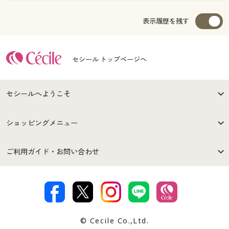
表示履歴を残す
セシール トップページへ
セシールへようこそ
はじめての方へ
ご利用環境について
ショッピングメニュー
セシールご利用規約
プライバシーポリシー
商品カテゴリ
バーゲンセール
ご利用ガイド・お問い合わせ
特定商取引法に基づく表示
古物営業法に基づく表示
カタログ・チラシからのご注
デジタルカタログ
ご注文は
お届けは
文
著作権・商標について
会社案内
交換・返品は
お支払は
カタログ無料プレゼント
特集一覧
© Cecile Co.,Ltd.