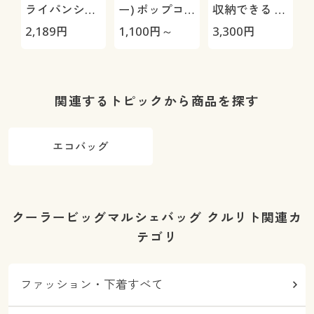
ライパンシー
ー) ポップコ
収納できる 栗
ト100枚
ンテナ
原はるみ スラ
2,189
円
1,100
円～
3,300
円
9
イサーセット
関連するトピックから商品を探す
エコバッグ
クーラービッグマルシェバッグ クルリト関連カ
テゴリ
ファッション・下着すべて