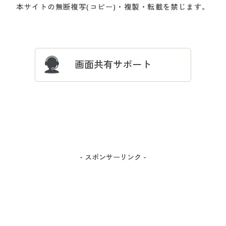
会員登録・お客様情報変更に
お客様番号・パスワードをお
本サイトの無断複写(コピー)・複製・転載を禁じます。
プレゼント＆キャンペーン
サイトマップ
ついて
忘れの場合
サイズガイド
よくある質問とお問い合わせ
画面共有サポート
- スポンサーリンク -
カラー・サイズを選択しカートに入れる