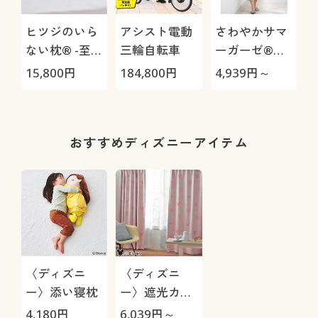
ヒツジのいら
アシスト電動
さわやかサマ
ない枕® -至
三輪自転車
ーガーゼ®か
極-
ぶりパジャマ/
15,800
円
184,800
円
4,939
円～
3
やみつきの軽
さ!(綿99%)
1
おすすめディズニーアイテム
〈ディズニ
〈ディズニ
ー〉添い寝枕
ー〉遮光カー
テン(ミッキー
4,180
円
6,039
円～