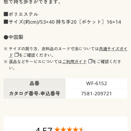
態で持ち歩きができます。
■ポリエステル
■サイズ(約cm)/53×40 持ち手20［ポケット］16×14
●中国製
※ サイズの測り方、衣料品のヌード寸法については
共通サイズガイ
ド
をご確認ください。
※ 返品などサービスについては
ご利用ガイド
をご確認くださ
い。
品番
WF-6152
カタログ番号-申込番号
7581-209721
4.57