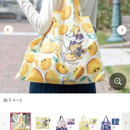
大きいサイズ
制服・スクールすべて
美容・健康・サプリメント
寝具・ベッド
制服・スクール
美容・健康通販すべて
家具・収納
キッチン・雑貨・日用品
バーゲン
大きいサイズ通販すべて
制服・学生服
カーテン・ラグ・ファブリック
大きいサイズ
制服・スクールすべて
美容・健康・サプリメント
寝具・ベッド
詳細検索
バーゲンセール
大きいサイズ レディース服
ジュニア・ティーンズ下着
バーゲン
大きいサイズ通販すべて
制服・学生服
カーテン・ラグ・ファブリック
商品カテゴリ一覧
シークレットセール
大きいサイズ レディース下着
詳細検索
バーゲンセール
大きいサイズ レディース服
ジュニア・ティーンズ下着
カタログ
大きいサイズ メンズ
商品カテゴリ一覧
シークレットセール
大きいサイズ レディース下着
カタログ・チラシからのご注文
カタログ
大きいサイズ 事務・制服
大きいサイズ メンズ
デジタルカタログ
カタログ・チラシからのご注文
B(ミニー)
大きいサイズ 事務・制服
カタログ無料プレゼント
デジタルカタログ
会員メニュー