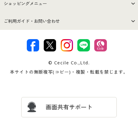
はじめての方へ
ご利用環境について
ショッピングメニュー
セシールご利用規約
プライバシーポリシー
商品カテゴリ
バーゲンセール
ご利用ガイド・お問い合わせ
特定商取引法に基づく表示
古物営業法に基づく表示
カタログ・チラシからのご注
デジタルカタログ
ご注文は
お届けは
文
著作権・商標について
会社案内
交換・返品は
お支払は
カタログ無料プレゼント
特集一覧
© Cecile Co.,Ltd.
会員登録・お客様情報変更に
お客様番号・パスワードをお
本サイトの無断複写(コピー)・複製・転載を禁じます。
プレゼント＆キャンペーン
サイトマップ
ついて
忘れの場合
サイズガイド
よくある質問とお問い合わせ
画面共有サポート