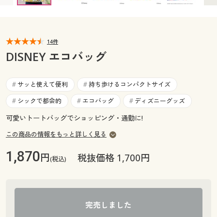
カタログ無料プレゼント
マイページ
会員メニュー
14件
閲覧履歴
マイページ
DISNEY エコバッグ
お気に入り
閲覧履歴
サッと使えて便利
持ち歩けるコンパクトサイズ
#
#
サポート
シックで都会的
エコバッグ
ディズニーグッズ
#
#
#
お気に入り
ご利用ガイド
可愛いトートバッグでショッピング・通勤に!
サポート
この商品の情報をもっと詳しく見る
よくある質問とお問い合わせ
ご利用ガイド
1,870
円
税抜価格 1,700円
(税込)
よくある質問とお問い合わせ
完売しました