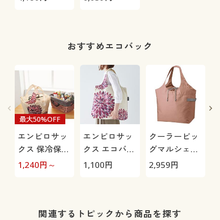
モチーフ)
おすすめエコバック
最大50%OFF
エンビロサッ
エンビロサッ
クーラービッ
クス 保冷保温
クス エコバッ
グマルシェバ
レジカゴ用エ
グ
ッグ クルリト
1,240
円～
1,100
円
2,959
円
2
コバッグ
関連するトピックから商品を探す