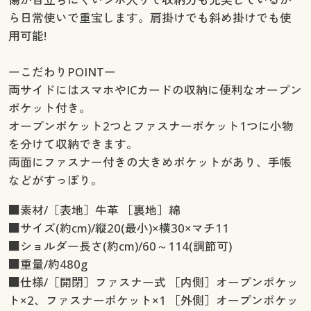
ら日常使いで重宝します。肩掛けでも斜め掛けでも使
用可能!
ーこだわりPOINTー
両サイドにはスマホやICカードの収納に便利なオープン
ポケット付き。
オープンポケット2つとファスナーポケット1つに小物
を分けて収納できます。
両面にファスナー付きの大きめポケットがあり、手帳
などがすっぽり。
■素材/［表地］牛革 ［裏地］綿
■サイズ(約cm)/縦20(最小)×横30×マチ11
■ショルダー長さ(約cm)/60～114(調節可)
■重量/約480g
■仕様/［開閉］ファスナー式 ［内側］オープンポケッ
ト×2、ファスナーポケット×1 ［外側］オープンポケッ