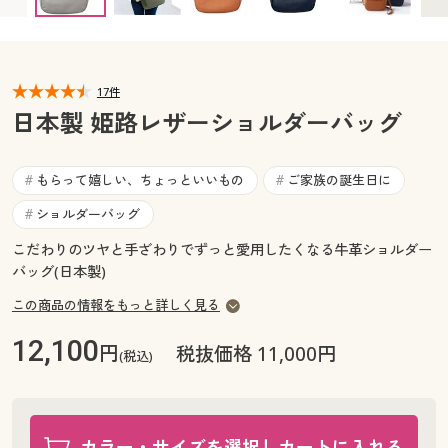
カタログ無料プレゼント
マイページ
会員メニュー
閲覧履歴
17件
マイページ
日本製 姫路レザーショルダーバッグ
お気に入り
閲覧履歴
もらって嬉しい、ちょっといいもの
ご家族の誕生日に
#
#
サポート
お気に入り
ショルダーバッグ
#
ご利用ガイド
こだわりのツヤと手ざわりでずっと愛用したくなる牛革ショルダー
サポート
バッグ(日本製)
よくある質問とお問い合わせ
この商品の情報をもっと詳しく見る
ご利用ガイド
12,100
円
税抜価格 11,000円
(税込)
よくある質問とお問い合わせ
カラー・サイズを選択しカートに入れる