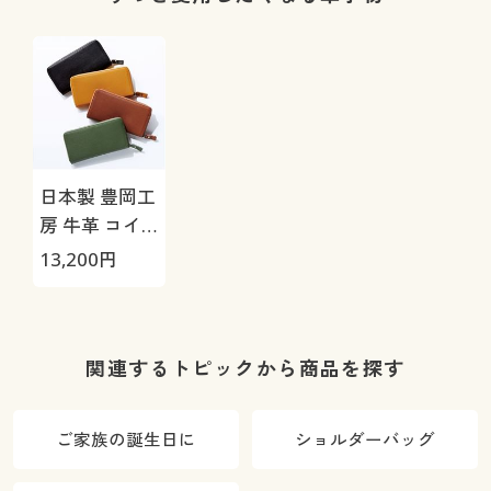
日本製 豊岡工
房 牛革 コイ
ンが分けられ
13,200
円
る長財布
関連するトピックから商品を探す
ご家族の誕生日に
ショルダーバッグ