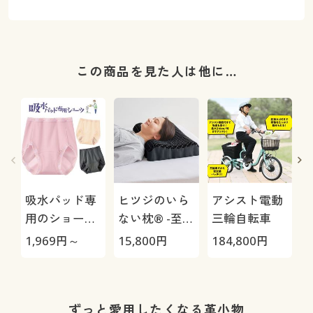
この商品を見た人は他に…
吸水パッド専
ヒツジのいら
アシスト電動
用のショーツ
ない枕® -至
三輪自転車
(～10CC)(日本
極-
1,969
円～
15,800
円
184,800
円
3
製)(はきこみ
丈深め)
1
ずっと愛用したくなる革小物