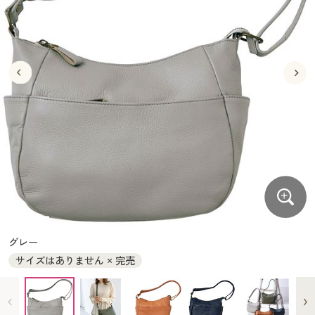
大きいサイズ
制服・スクールすべて
美容・健康・サプリメント
寝具・ベッド
制服・スクール
美容・健康通販すべて
家具・収納
キッチン・雑貨・日用品
バーゲン
大きいサイズ通販すべて
制服・学生服
カーテン・ラグ・ファブリック
大きいサイズ
制服・スクールすべて
美容・健康・サプリメント
寝具・ベッド
詳細検索
バーゲンセール
大きいサイズ レディース服
ジュニア・ティーンズ下着
バーゲン
大きいサイズ通販すべて
制服・学生服
カーテン・ラグ・ファブリック
商品カテゴリ一覧
シークレットセール
大きいサイズ レディース下着
詳細検索
バーゲンセール
大きいサイズ レディース服
ジュニア・ティーンズ下着
カタログ
大きいサイズ メンズ
商品カテゴリ一覧
シークレットセール
大きいサイズ レディース下着
カタログ・チラシからのご注文
カタログ
大きいサイズ 事務・制服
大きいサイズ メンズ
デジタルカタログ
カタログ・チラシからのご注文
グレー
大きいサイズ 事務・制服
サイズはありません × 完売
カタログ無料プレゼント
デジタルカタログ
会員メニュー