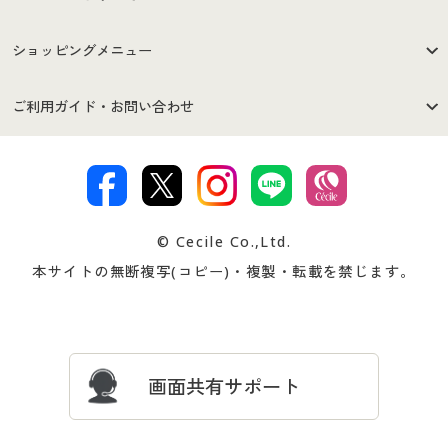
はじめての方へ
ご利用環境について
ショッピングメニュー
セシールご利用規約
プライバシーポリシー
商品カテゴリ
バーゲンセール
ご利用ガイド・お問い合わせ
特定商取引法に基づく表示
古物営業法に基づく表示
カタログ・チラシからのご注
デジタルカタログ
ご注文は
お届けは
文
著作権・商標について
会社案内
交換・返品は
お支払は
カタログ無料プレゼント
特集一覧
© Cecile Co.,Ltd.
会員登録・お客様情報変更に
お客様番号・パスワードをお
本サイトの無断複写(コピー)・複製・転載を禁じます。
プレゼント＆キャンペーン
サイトマップ
ついて
忘れの場合
サイズガイド
よくある質問とお問い合わせ
画面共有サポート