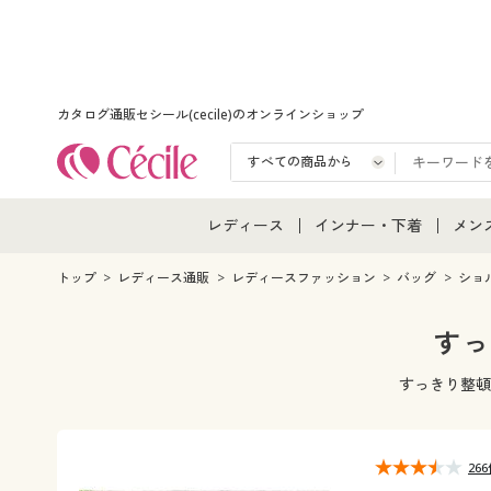
カタログ通販セシール(cecile)のオンラインショップ
レディース
インナー・下着
メン
レディース通販すべて
インナー・下着通販すべ
メン
トップ
レディース通販
レディースファッション
バッグ
ショ
レディースファッション
女性下着
メン
すっ
女性下着
メンズ下着
メン
すっきり整頓
ジュニア・ティーンズ下
26