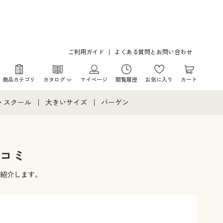
ご利用ガイド
よくある質問とお問い合わせ
商品カテゴリ
カタログ
マイページ
閲覧履歴
お気に入り
カート
カタログ・チラシからのご注文
・スクール
大きいサイズ
バーゲン
デジタルカタログ
て
・スクールすべて
大きいサイズ通販すべて
バーゲンセール
カタログ無料プレゼント
メント
・学生服
大きいサイズ レディース服
シークレットセール
口コミ
ニア・ティーンズ下着
大きいサイズ レディース下着
紹介します。
大きいサイズ メンズ