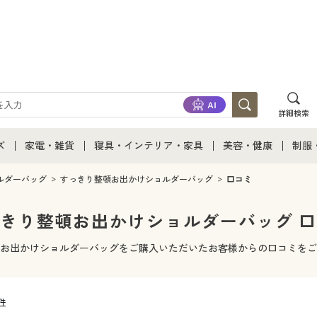
詳細検索
ズ
家電・雑貨
寝具・インテリア・家具
美容・健康
制服
て
ズ通販すべて
家電・雑貨すべて
寝具・インテリア・家具通販すべて
美容・健康通販すべ
制服
ルダーバッグ
すっきり整頓お出かけショルダーバッグ
口コミ
ズファッション
家電
家具・収納
美容・健康・サプリ
制服
きり整頓お出かけショルダーバッグ 
ズ下着
キッチン・雑貨・日用品
寝具・ベッド
ジュ
お出かけショルダーバッグをご購入いただいたお客様からの口コミをご
着
カーテン・ラグ・ファブリック
6件