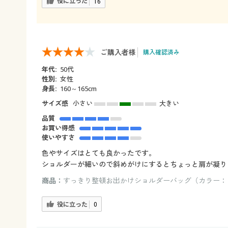
役に立った
16
ご購入者様
購入確認済み
年代:
50代
性別:
女性
身長:
160～165cm
サイズ感
小さい
大きい
品質
お買い得感
使いやすさ
色やサイズはとても良かったです。
ショルダーが細いので斜めがけにするとちょっと肩が凝り
商品：
すっきり整頓お出かけショルダーバッグ（カラー：
役に立った
0