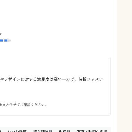
さ
質やデザインに対する満足度は高い一方で、時折ファスナ
全文と併せてご確認ください。
順
いいね数順
購入確認順
返信順
写真・動画付き順