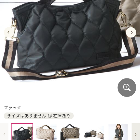
大きいサイズ
制服・スクールすべて
美容・健康・サプリメント
寝具・ベッド
制服・スクール
美容・健康通販すべて
家具・収納
キッチン・雑貨・日用品
バーゲン
大きいサイズ通販すべて
制服・学生服
カーテン・ラグ・ファブリック
大きいサイズ
制服・スクールすべて
美容・健康・サプリメント
寝具・ベッド
詳細検索
バーゲンセール
大きいサイズ レディース服
ジュニア・ティーンズ下着
バーゲン
大きいサイズ通販すべて
制服・学生服
カーテン・ラグ・ファブリック
商品カテゴリ一覧
シークレットセール
大きいサイズ レディース下着
詳細検索
バーゲンセール
大きいサイズ レディース服
ジュニア・ティーンズ下着
カタログ
大きいサイズ メンズ
商品カテゴリ一覧
シークレットセール
大きいサイズ レディース下着
カタログ・チラシからのご注文
カタログ
大きいサイズ 事務・制服
大きいサイズ メンズ
デジタルカタログ
カタログ・チラシからのご注文
ブラック
大きいサイズ 事務・制服
サイズはありません ◎ 在庫あり
カタログ無料プレゼント
デジタルカタログ
会員メニュー