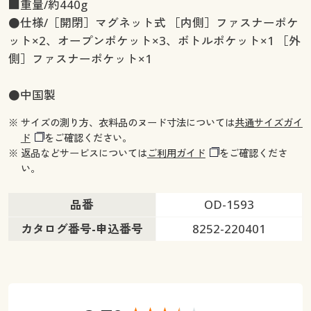
■重量/約440g
●仕様/［開閉］マグネット式 ［内側］ファスナーポケ
ット×2、オープンポケット×3、ボトルポケット×1 ［外
側］ファスナーポケット×1
●中国製
※ サイズの測り方、衣料品のヌード寸法については
共通サイズガイ
ド
をご確認ください。
※ 返品などサービスについては
ご利用ガイド
をご確認くださ
い。
品番
OD-1593
カタログ番号-申込番号
8252-220401