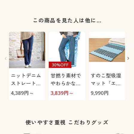
この商品を見た人は他に…
30%OFF
ニットデニム
甘撚り素材で
すのこ型吸湿
ストレートパ
やわらかな着
マット「エア
ンツ(スマート
心地ワイドデ
ージョブ®」
極
4,389
円～
3,839
円～
9,990
円
1
ニットジーン
ニムパンツ
Max
ズ)(全方向ス
(KUROKI・綿
トレッチ・や
100%・生地
わらか・選べ
日本製・洗濯
使いやすさ重視 こだわりグッズ
る4レング
機OK)