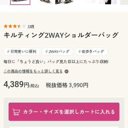
カタログ無料プレゼント
マイページ
会員メニュー
閲覧履歴
19件
マイページ
キルティング2WAYショルダーバッグ
お気に入り
閲覧履歴
日常使いに便利
2WAYバッグ
街歩きバッグ
#
#
#
サポート
お気に入り
毎日に「ちょうど良い」バッグ見た目以上にたっぷり収納!
ご利用ガイド
この商品の情報をもっと詳しく見る
サポート
4,389
円
税抜価格 3,990円
よくある質問とお問い合わせ
(税込)
ご利用ガイド
よくある質問とお問い合わせ
カラー・サイズを選択しカートに入れる