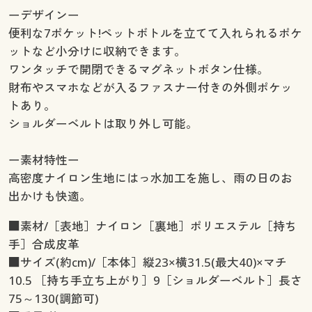
ーデザインー
便利な7ポケット!ペットボトルを立てて入れられるポケ
ットなど小分けに収納できます。
ワンタッチで開閉できるマグネットボタン仕様。
財布やスマホなどが入るファスナー付きの外側ポケッ
トあり。
ショルダーベルトは取り外し可能。
ー素材特性ー
高密度ナイロン生地にはっ水加工を施し、雨の日のお
出かけも快適。
■素材/［表地］ナイロン［裏地］ポリエステル［持ち
手］合成皮革
■サイズ(約cm)/［本体］縦23×横31.5(最大40)×マチ
10.5 ［持ち手立ち上がり］9［ショルダーベルト］長さ
75～130(調節可)