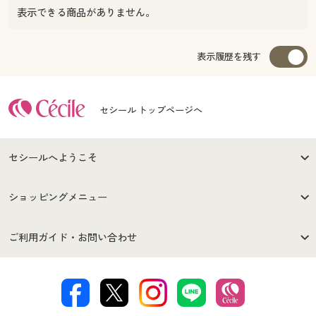
表示できる商品がありません。
表示履歴を残す
セシール トップページへ
セシールへようこそ
はじめての方へ
ご利用環境について
ショッピングメニュー
セシールご利用規約
プライバシーポリシー
商品カテゴリ
バーゲンセール
ご利用ガイド・お問い合わせ
特定商取引法に基づく表示
古物営業法に基づく表示
カタログ・チラシからのご注
デジタルカタログ
ご注文は
お届けは
文
著作権・商標について
会社案内
交換・返品は
お支払は