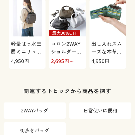
ス・洗濯機
OK・1年中は
ける)
最大30%OFF
軽量はっ水三
コロン2WAY
出し入れスム
層ミニリュッ
ショルダーバ
ーズな本革二
ク
ッグ
つ折り財布
4,950
円
2,695
円～
4,950
円
関連するトピックから商品を探す
2WAYバッグ
日常使いに便利
街歩きバッグ