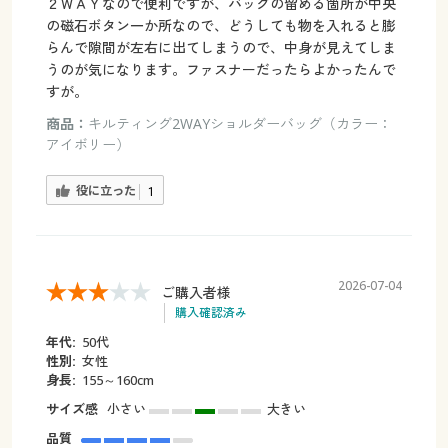
２ＷＡＹなので便利ですが、バッグの留める箇所が中央
の磁石ボタン一か所なので、どうしても物を入れると膨
らんで隙間が左右に出てしまうので、中身が見えてしま
うのが気になります。ファスナーだったらよかったんで
すが。
商品：
キルティング2WAYショルダーバッグ（カラー：
アイボリー）
役に立った
1
2026-07-04
ご購入者様
購入確認済み
年代:
50代
性別:
女性
身長:
155～160cm
サイズ感
小さい
大きい
品質