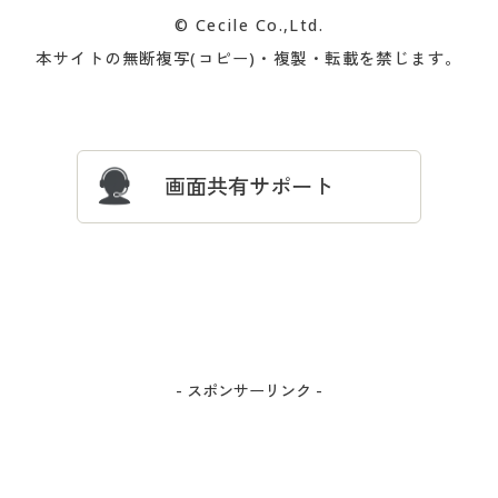
カタログ無料プレゼント
特集一覧
© Cecile Co.,Ltd.
会員登録・お客様情報変更に
お客様番号・パスワードをお
本サイトの無断複写(コピー)・複製・転載を禁じます。
プレゼント＆キャンペーン
サイトマップ
ついて
忘れの場合
サイズガイド
よくある質問とお問い合わせ
画面共有サポート
- スポンサーリンク -