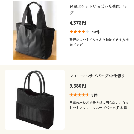
制服・スクール
美容・健康通販すべて
家具・収納
軽量ポケットいっぱい多機能バッ
キッチン・雑貨・日用品
カテゴリ
グ
4,378円
大きいサイズ
制服・スクールすべて
美容・健康・サプリメント
寝具・ベッド
48
件
バーゲン
大きいサイズ通販すべて
制服・学生服
整理がしやすくたっぷり収納できる多機
カーテン・ラグ・ファブリック
能バッグ!
口コミ
(4〜4.9)
詳細検索
バーゲンセール
大きいサイズ レディース服
ジュニア・ティーンズ下着
カラー
商品カテゴリ一覧
シークレットセール
大きいサイズ レディース下着
フォーマルサブバッグ 中仕切り
9,680円
カタログ
こだわり条件
大きいサイズ メンズ
柄・デザイン
で絞り込む
8
件
カタログ・チラシからのご注文
弔事の席などで置き場に困らない、自立
素材
大きいサイズ 事務・制服
無地
プリーツ
しやすいフォーマルサブバッグ(日本製)
デジタルカタログ
機能・特徴
ナイロン
シルク