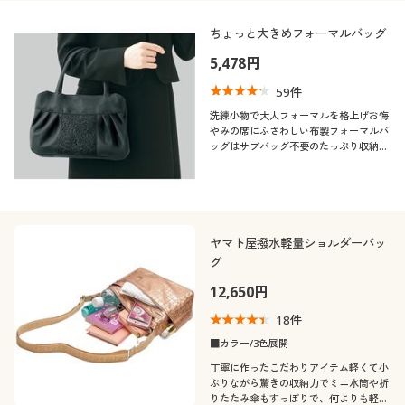
カタログ無料プレゼント
ウォッシャブル(洗
撥水
コットン・綿100
レース
える)
ちょっと大きめフォーマルバッグ
会員メニュー
5,478円
レザー
抗菌防臭
マイページ
59
件
洗練小物で大人フォーマルを格上げお悔
シーン
やみの席にふさわしい布製フォーマルバ
閲覧履歴
ッグはサブバッグ不要のたっぷり収納サ
イズ。
年代
フォーマル
オフィス
お気に入り
シーズン
30代
40代
サポート
ヤマト屋撥水軽量ショルダーバッ
グ
価格
夏
秋
～
円
絞込
50代
60代
ご利用ガイド
12,650円
18
件
春
冬
よくある質問とお問い合わせ
解除する
■カラー/3色展開
閉じる
丁寧に作ったこだわりアイテム軽くて小
ぶりながら驚きの収納力でミニ水筒や折
りたたみ傘もすっぽりで、何よりも軽