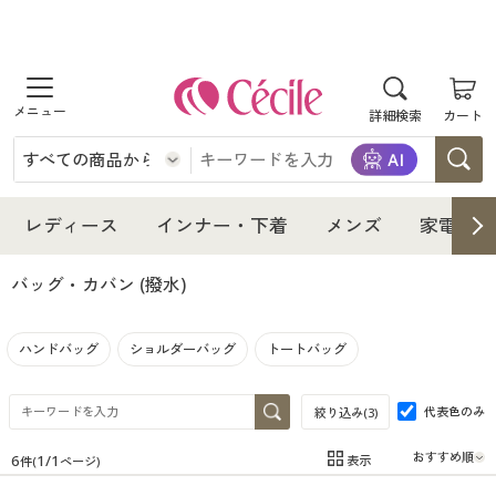
商品を探す
詳細検索
カート
レディース
インナー・下着
レディース通販すべて
レディース
インナー・下着
メンズ
家電・雑
メンズ
インナー・下着通販すべて
レディースファッション
バッグ・カバン
(撥水)
家電・雑貨
メンズ通販すべて
女性下着
女性下着
ハンドバッグ
ショルダーバッグ
トートバッグ
寝具・インテリア・家具
家電・雑貨すべて
メンズファッション
メンズ下着
代表色のみ
絞り込み(
3
)
美容・健康
寝具・インテリア・家具通販すべて
家電
メンズ下着
ジュニア・ティーンズ下着
6
1
/
1
表示
件(
ページ)
在庫
在庫のある商品のみ表示