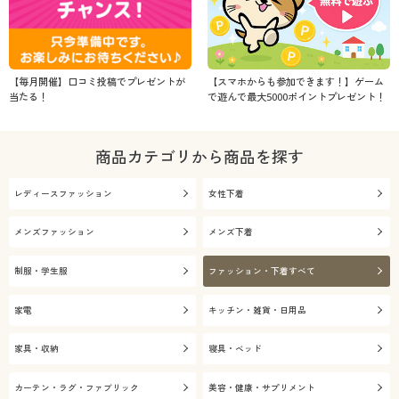
【毎月開催】口コミ投稿でプレゼントが
【スマホからも参加できます！】ゲーム
当たる！
で遊んで最大5000ポイントプレゼント！
商品カテゴリから商品を探す
レディースファッション
女性下着
メンズファッション
メンズ下着
制服・学生服
ファッション・下着すべて
家電
キッチン・雑貨・日用品
家具・収納
寝具・ベッド
カーテン・ラグ・ファブリック
美容・健康・サプリメント