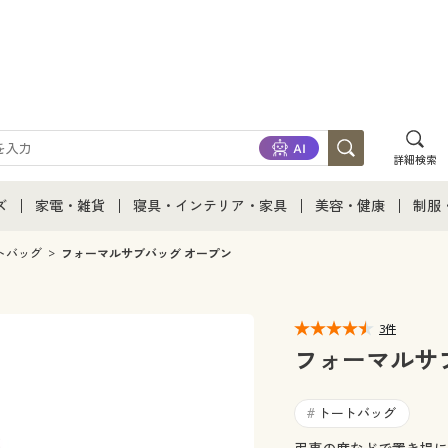
詳細検索
ズ
家電・雑貨
寝具・インテリア・家具
美容・健康
制服
て
ズ通販すべて
家電・雑貨すべて
寝具・インテリア・家具通販すべて
美容・健康通販すべ
制服
トバッグ
フォーマルサブバッグ オープン
ズファッション
家電
家具・収納
美容・健康・サプリ
制服
3件
ズ下着
キッチン・雑貨・日用品
寝具・ベッド
ジュ
フォーマルサ
着
カーテン・ラグ・ファブリック
トートバッグ
#