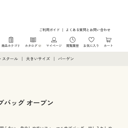
ご利用ガイド
よくある質問とお問い合わせ
商品カテゴリ
カタログ
マイページ
閲覧履歴
お気に入り
カート
カタログ・チラシからのご注文
・スクール
大きいサイズ
バーゲン
デジタルカタログ
て
・スクールすべて
大きいサイズ通販すべて
バーゲンセール
カタログ無料プレゼント
メント
・学生服
大きいサイズ レディース服
シークレットセール
ニア・ティーンズ下着
大きいサイズ レディース下着
ブバッグ オープン
大きいサイズ メンズ