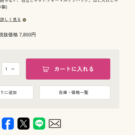
困らない、自立しやすいフォーマルサブバッグ。出し入れしや
大きいサイズ 事務・制服
製)
詳しく見る
税抜価格 7,800円
カートに入れる
りに追加
在庫・価格一覧
な席で重宝。
ちょっとし