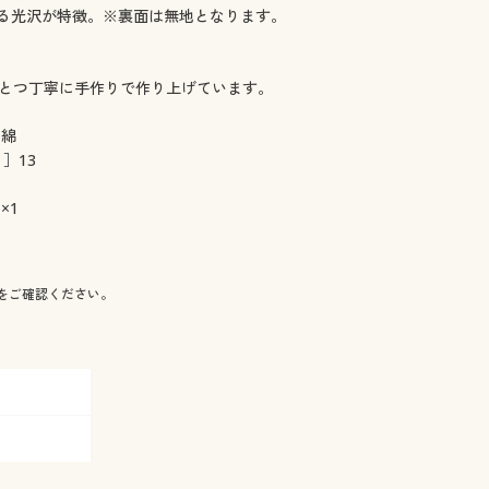
る光沢が特徴。※裏面は無地となります。
ひとつ丁寧に手作りで作り上げています。
］綿
］13
×1
をご確認ください。