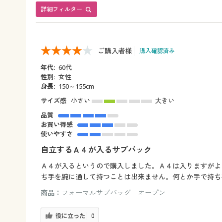
詳細フィルター
ご購入者様
購入確認済み
年代:
60代
性別:
女性
身長:
150～155cm
サイズ感
小さい
大きい
品質
お買い得感
使いやすさ
自立するＡ４が入るサブバック
Ａ４が入るというので購入しました。Ａ４は入りますがよ
ち手を腕に通して持つことは出来ません。何とか手で持ち
商品：
フォーマルサブバッグ オープン
役に立った
0