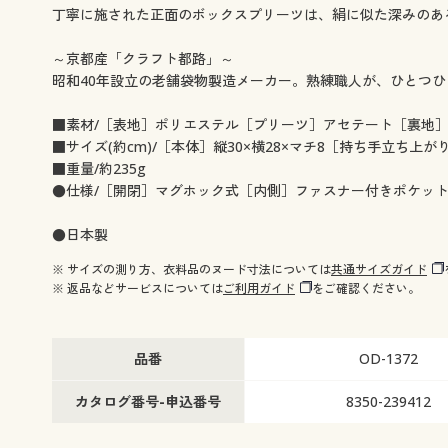
丁寧に施された正面のボックスプリーツは、絹に似た深みのあ
～京都産「クラフト都路」～
昭和40年設立の老舗袋物製造メーカー。熟練職人が、ひとつ
■素材/［表地］ポリエステル［プリーツ］アセテート［裏地
■サイズ(約cm)/［本体］縦30×横28×マチ8［持ち手立ち上がり
■重量/約235g
●仕様/［開閉］マグホック式［内側］ファスナー付きポケット
●日本製
※ サイズの測り方、衣料品のヌード寸法については
共通サイズガイド
※ 返品などサービスについては
ご利用ガイド
をご確認ください。
品番
OD-1372
カタログ番号-申込番号
8350-239412