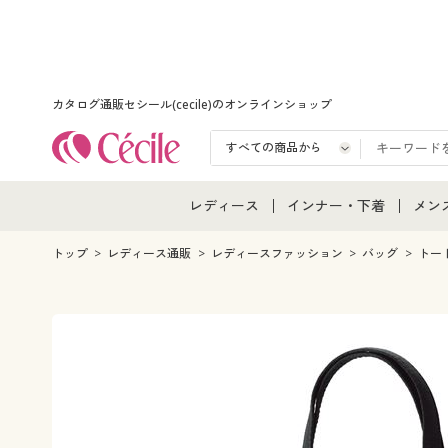
カタログ通販セシール(cecile)のオンラインショップ
レディース
インナー・下着
メン
レディース通販すべて
インナー・下着通販すべ
メン
トップ
レディース通販
レディースファッション
バッグ
トー
レディースファッション
女性下着
メン
女性下着
メンズ下着
メン
ジュニア・ティーンズ下