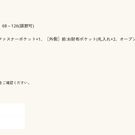
68～126(調節可)
ァスナーポケット×1、［外側］前:お財布ポケット(札入れ×2、オープン
をご確認ください。