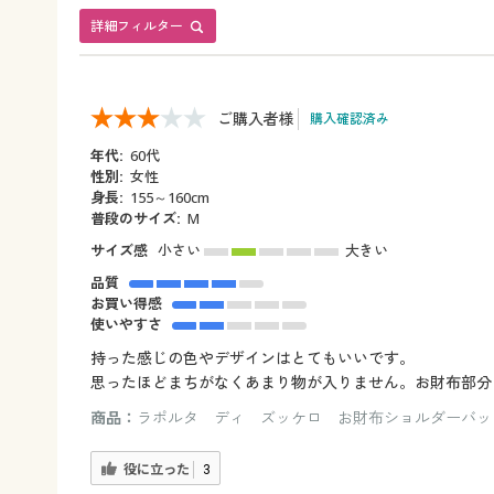
詳細フィルター
ご購入者様
購入確認済み
年代:
60代
性別:
女性
身長:
155～160cm
普段のサイズ:
M
サイズ感
小さい
大きい
品質
お買い得感
使いやすさ
持った感じの色やデザインはとてもいいです。
思ったほどまちがなくあまり物が入りません。お財布部分
商品：
ラポルタ ディ ズッケロ お財布ショルダーバッ
役に立った
3