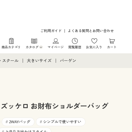
ご利用ガイド
よくある質問とお問い合わせ
商品カテゴリ
カタログ
マイページ
閲覧履歴
お気に入り
カート
カタログ・チラシからのご注文
・スクール
大きいサイズ
バーゲン
デジタルカタログ
て
・スクールすべて
大きいサイズ通販すべて
バーゲンセール
カタログ無料プレゼント
メント
・学生服
大きいサイズ レディース服
シークレットセール
ニア・ティーンズ下着
大きいサイズ レディース下着
 ズッケロ お財布ショルダーバッグ
大きいサイズ メンズ
2WAYバッグ
シンプルで使いやすい
#
#
上品なお出かけスタイル
#