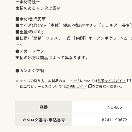
ー素材特性ー
表情のあるムラ合皮素材。
■素材/合成皮革
■サイズ(約cm)/［本体］縦20×横28×マチ6 ［ショルダー長さ］
■重量/約410g
■仕様/［開閉］ファスナー式 ［内側］オープンポケット×2、フ
ト×1
●スカーフ付き
▼柄の出方は商品によって異なります。
●カンボジア製
※ サイズの測り方、衣料品のヌード寸法については
共通サイズガイド
※ 返品などサービスについては
ご利用ガイド
をご確認ください。
品番
NU-665
カタログ番号-申込番号
8241-190672