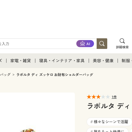
詳細検索
ズ
家電・雑貨
寝具・インテリア・家具
美容・健康
制服
て
ズ通販すべて
家電・雑貨すべて
寝具・インテリア・家具通販すべて
美容・健康通販すべ
制服
yバッグ
ラポルタ ディ ズッケロ お財布ショルダーバッグ
ズファッション
家電
家具・収納
美容・健康・サプリ
制服
1件
ズ下着
キッチン・雑貨・日用品
寝具・ベッド
ジュ
ラポルタ ディ
着
カーテン・ラグ・ファブリック
様々なシーンで活躍
#
旅をもっと快適に
#