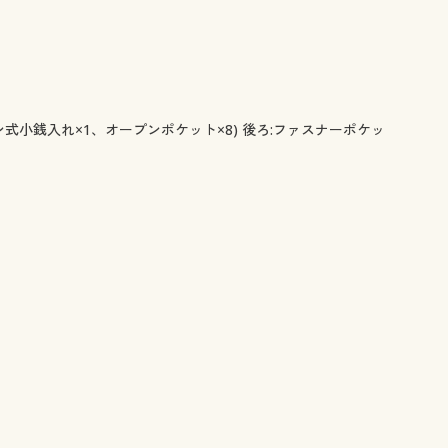
式小銭入れ×1、オープンポケット×8) 後ろ:ファスナーポケッ