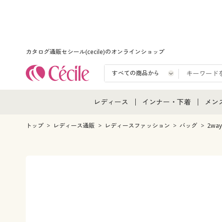
カタログ通販セシール(cecile)のオンラインショップ
レディース
インナー・下着
メン
レディース通販すべて
インナー・下着通販すべ
メン
トップ
レディース通販
レディースファッション
バッグ
2wa
レディースファッション
女性下着
メン
女性下着
メンズ下着
メン
ジュニア・ティーンズ下