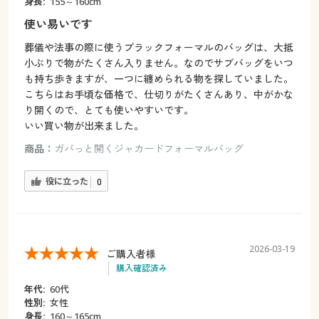
身長:
155～160cm
使い易いです
葬儀や法事の際に使うブラックフォーマルのバッグは、大抵
小ぶりで物がたくさん入りません。なのでサブバッグをいつ
も持ち歩きますが、一つに纏められる物を探していました。
こちらはお手頃な価格で、仕切りがたくさんあり、中がかな
り開くので、とても使いやすいです。
いい買い物が出来ました。
商品：
ガバっと開くジャカードフォーマルバッグ
役に立った
0
2026-03-19
ご購入者様
購入確認済み
年代:
60代
性別:
女性
身長:
160～165cm