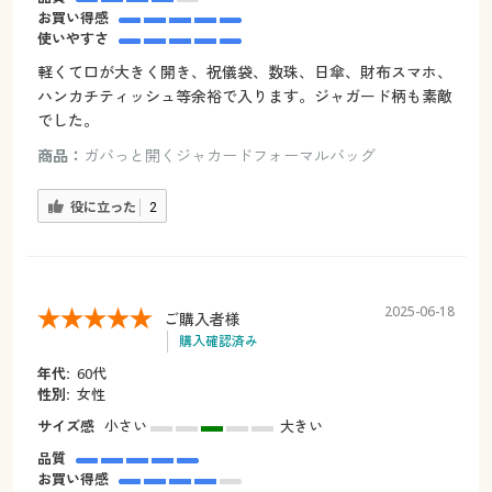
お買い得感
使いやすさ
軽くて口が大きく開き、祝儀袋、数珠、日傘、財布スマホ、
ハンカチティッシュ等余裕で入ります。ジャガード柄も素敵
でした。
商品：
ガバっと開くジャカードフォーマルバッグ
役に立った
2
2025-06-18
ご購入者様
購入確認済み
年代:
60代
性別:
女性
サイズ感
小さい
大きい
品質
お買い得感