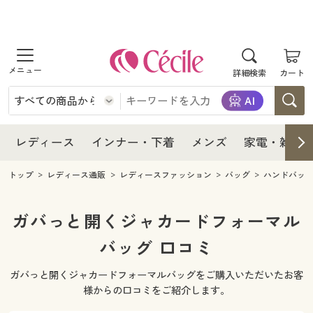
商品を探す
レディース
商品を探す
詳細検索
カート
インナー・下着
レディース通販すべて
レディース
メンズ
インナー・下着通販すべて
レディースファッション
インナー・下着
レディース通販すべて
レディース
インナー・下着
メンズ
家電・雑貨
家電・雑貨
メンズ通販すべて
女性下着
女性下着
メンズ
インナー・下着通販すべて
レディースファッション
トップ
レディース通販
レディースファッション
バッグ
ハンドバッ
寝具・インテリア・家具
家電・雑貨すべて
メンズファッション
メンズ下着
家電・雑貨
メンズ通販すべて
女性下着
女性下着
ガバっと開くジャカードフォーマル
美容・健康
寝具・インテリア・家具通販すべて
バッグ 口コミ
家電
メンズ下着
ジュニア・ティーンズ下着
寝具・インテリア・家具
家電・雑貨すべて
メンズファッション
メンズ下着
ガバっと開くジャカードフォーマルバッグをご購入いただいたお客
制服・スクール
美容・健康通販すべて
家具・収納
キッチン・雑貨・日用品
美容・健康
寝具・インテリア・家具通販すべて
家電
メンズ下着
様からの口コミをご紹介します。
ジュニア・ティーンズ下着