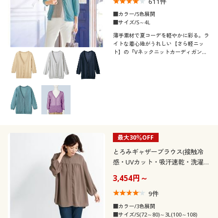
611
件
■カラー/5色展開
■サイズ/S～4L
薄手素材で夏コーデを軽やかに彩る。ラ
イトな着心地がうれしい【さら軽ニッ
ト】の『Vネックニットカーディガン』
インナーを選ばない定番シルエット。
最大30％OFF
とろみギャザーブラウス(接触冷
感・UVカット・吸汗速乾・洗濯後
シワになりにくい・洗濯機OK)
3,454円～
9
件
■カラー/3色展開
■サイズ/S(72～80)～3L(100～108)