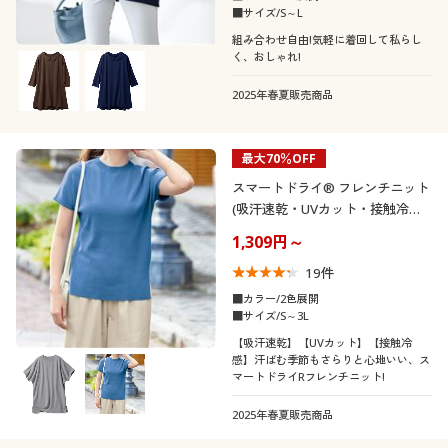
■サイズ/S～L
組み合わせ自由!気軽に着回して私らし
く、おしゃれ!
2025年春夏販売商品
最大70％OFF
スマートドライ® フレンチニット
(吸汗速乾・UVカット・接触冷
感・洗濯機OK)
1,309円～
19
件
■カラー/2色展開
■サイズ/S～3L
【吸汗速乾】【UVカット】【接触冷
感】汗ばむ季節もさらりと心地いい、ス
マートドライRフレンチニット!
2025年春夏販売商品