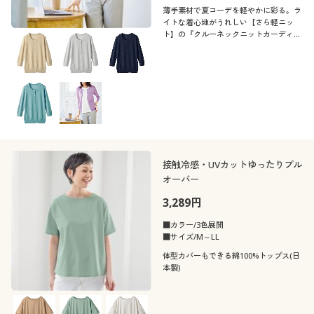
薄手素材で夏コーデを軽やかに彩る。ラ
イトな着心地がうれしい【さら軽ニッ
ト】の『クルーネックニットカーディガ
ン』
接触冷感・UVカットゆったりプル
オーバー
3,289円
■カラー/3色展開
■サイズ/M～LL
体型カバーもできる綿100%トップス(日
本製)