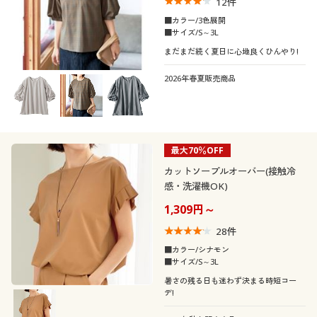
12
件
■カラー/3色展開
■サイズ/S～3L
まだまだ続く夏日に心地良くひんやり!
2026年春夏販売商品
最大70％OFF
カットソープルオーバー(接触冷
感・洗濯機OK)
1,309円～
28
件
■カラー/シナモン
■サイズ/S～3L
暑さの残る日も迷わず決まる時短コー
デ!