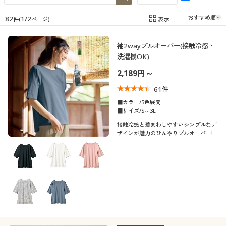
制服・スクール
美容・健康通販すべて
家具・収納
キッチン・雑貨・日用品
82
1
/
2
表示
件(
ページ)
在庫
在庫のある商品のみ表示
大きいサイズ
制服・スクールすべて
美容・健康・サプリメント
寝具・ベッド
袖2wayプルオーバー(接触冷感・
カテゴリ
洗濯機OK)
バーゲン
大きいサイズ通販すべて
制服・学生服
カーテン・ラグ・ファブリック
2,189円～
61
件
詳細検索
バーゲンセール
大きいサイズ レディース服
ジュニア・ティーンズ下着
■カラー/5色展開
■サイズ/S～3L
口コミ
商品カテゴリ一覧
シークレットセール
大きいサイズ レディース下着
(5)
接触冷感と着まわしやすいシンプルなデ
ザインが魅力のひんやりプルオーバー!
(4〜4.9)
カタログ
大きいサイズ メンズ
(3〜3.9)
カタログ・チラシからのご注文
大きいサイズ 事務・制服
(1〜1.9)
デジタルカタログ
レディースサ
S
M
L
LL
3L
4L
イズ