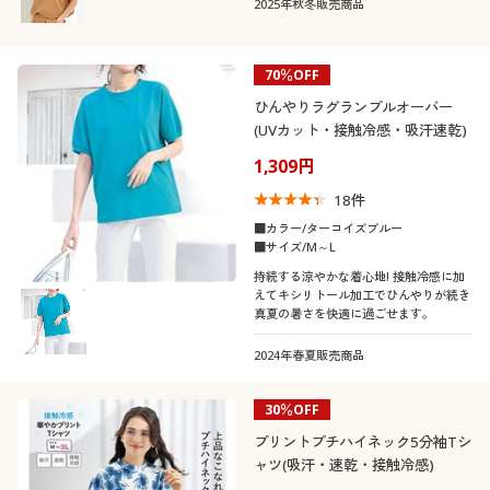
2025年秋冬販売商品
70％OFF
ひんやりラグランプルオーバー
(UVカット・接触冷感・吸汗速乾)
1,309円
18
件
■カラー/ターコイズブルー
■サイズ/M～L
持続する涼やかな着心地! 接触冷感に加
えてキシリトール加工でひんやりが続き
真夏の暑さを快適に過ごせます。
2024年春夏販売商品
30％OFF
プリントプチハイネック5分袖Tシ
ャツ(吸汗・速乾・接触冷感)