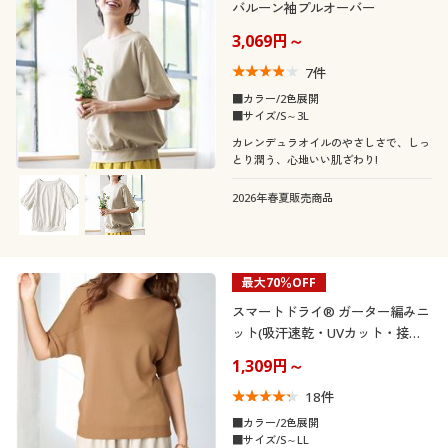
バルーン袖プルオーバー
3,069円～
7
件
■カラー/2色展開
■サイズ/S～3L
カレンデュラオイルのやさしさで、しっ
とり潤う、心地いい肌ざわり!
2026年春夏販売商品
最大70％OFF
スマートドライ® ガーター編みニ
ット(吸汗速乾・UVカット・接触
冷感・洗濯機OK)
1,309円～
18
件
■カラー/2色展開
■サイズ/S～LL