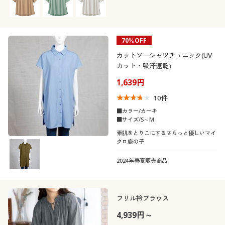
70％OFF
カットソーシャツチュニック(UV
カット・吸汗速乾)
1,639円
10
件
■カラー/カーキ
■サイズ/S～M
素肌をとりこにするさらっと優しいマイ
クロ鹿の子
2024年春夏販売商品
フリル衿ブラウス
4,939円～