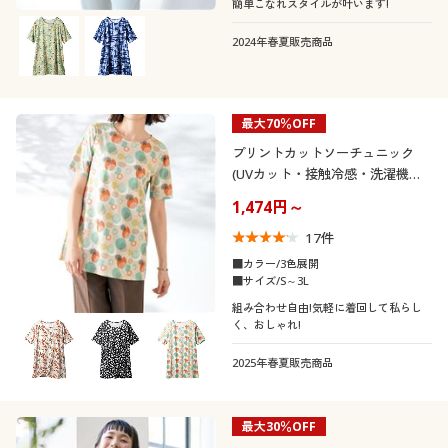
簡単こなれスタイルが叶います!
2024年春夏販売商品
最大70％OFF
プリントカットソーチュニック
(UVカット・接触冷感・洗濯機
OK)
1,474円～
17
件
■カラー/3色展開
■サイズ/S～3L
組み合わせ自由!気軽に着回して私らし
く、おしゃれ!
2025年春夏販売商品
最大30％OFF