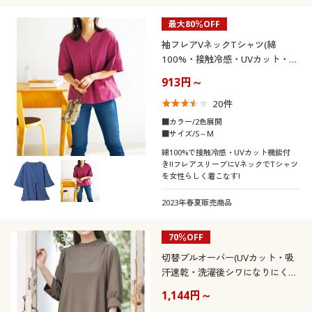
最大80％OFF
袖フレアVネックTシャツ(綿
100%・接触冷感・UVカット・洗
濯機OK)
913円～
20
件
■カラー/2色展開
■サイズ/S～M
綿100%で接触冷感・UVカット機能付
き!!フレアスリーブにVネックでTシャツ
を女性らしく着こなす!
2023年春夏販売商品
70％OFF
切替プルオーバー(UVカット・吸
汗速乾・洗濯後シワになりにく
い・洗濯機OK)
1,144円～