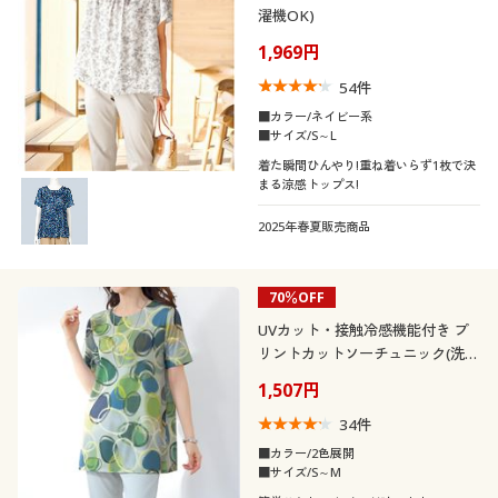
濯機OK)
1,969円
54
件
■カラー/ネイビー系
■サイズ/S～L
着た瞬間ひんやり!重ね着いらず1枚で決
まる涼感トップス!
2025年春夏販売商品
70％OFF
UVカット・接触冷感機能付き プ
リントカットソーチュニック(洗濯
機OK)
1,507円
34
件
■カラー/2色展開
■サイズ/S～M