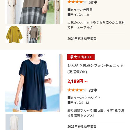
53
件
■カラー/2色展開
■サイズ/S～3L
人気のシルエットをさらり涼やかな素材
でリニューアル♪
2024年秋冬販売商品
最大50％OFF
ひんやり裏地シフォンチュニック
(洗濯機OK)
2,189円～
32
件
■カラー/オフホワイト
■サイズ/S～M
着た瞬間ひんやり!重ね着いらず1枚で決
まる涼感トップス!
2025年春夏販売商品