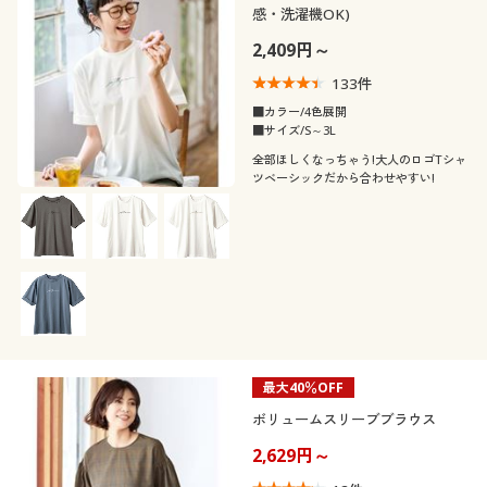
感・洗濯機OK)
2,409円～
133
件
■カラー/4色展開
■サイズ/S～3L
全部ほしくなっちゃう!大人のロゴTシャ
ツベーシックだから合わせやすい!
最大40％OFF
ボリュームスリーブブラウス
2,629円～