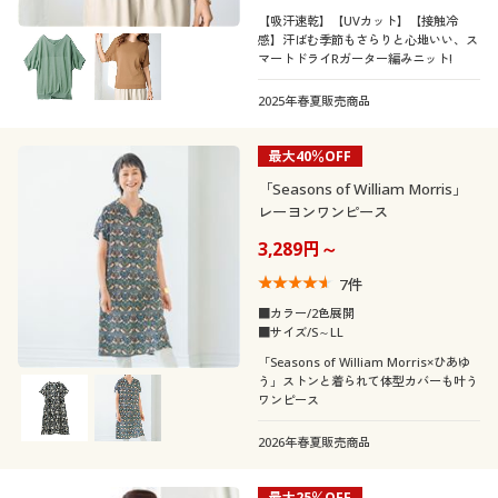
【吸汗速乾】【UVカット】【接触冷
感】汗ばむ季節もさらりと心地いい、ス
マートドライRガーター編みニット!
2025年春夏販売商品
最大40％OFF
「Seasons of William Morris」
レーヨンワンピース
3,289円～
7
件
■カラー/2色展開
■サイズ/S～LL
「Seasons of William Morris×ひあゆ
う」ストンと着られて体型カバーも叶う
ワンピース
2026年春夏販売商品
最大25％OFF