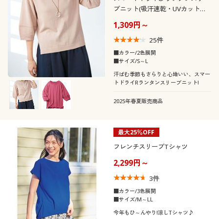
ブニット(吸汗速乾・UVカット・
接触冷感)
1,309円～
25
件
■カラー/2色展開
■サイズ/S～L
汗ばむ季節もさらりと心地いい、スマー
トドライRランタンスリーブニット!
2025年春夏販売商品
最大25％OFF
フレンチスリーブTシャツ
2,299円～
3
件
■カラー/3色展開
■サイズ/M～LL
今年もひ～んやり!涼しTシャツ♪