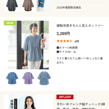
年代
レギュラー
ゆったり
2026年春夏販売商品
エレガント
カジュアル
シーズン
30代
40代
タイト
ナチュラル
NEW
接触冷感きちんと見えカットソー
価格
夏
秋
～
円
絞込
50代
3,289円
4
件
春
■カラー/3色展開
■サイズ/M～3L
解除する
ラクに着られて心地いい!おしゃれに着
まわし
閉じる
30％OFF
きれいめフレンチ袖チュニック(綿