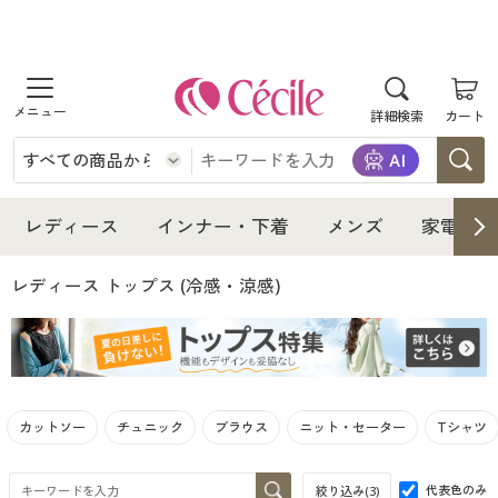
商品を探す
詳細検索
カート
レディース
インナー・下着
レディース通販すべて
レディース
インナー・下着
メンズ
家電・雑
メンズ
インナー・下着通販すべて
レディースファッション
レディース トップス
(冷感・涼感)
家電・雑貨
メンズ通販すべて
女性下着
女性下着
寝具・インテリア・家具
家電・雑貨すべて
メンズファッション
メンズ下着
カットソー
チュニック
ブラウス
ニット・セーター
Tシャツ
美容・健康
寝具・インテリア・家具通販すべて
家電
メンズ下着
ジュニア・ティーンズ下着
代表色のみ
絞り込み(
3
)