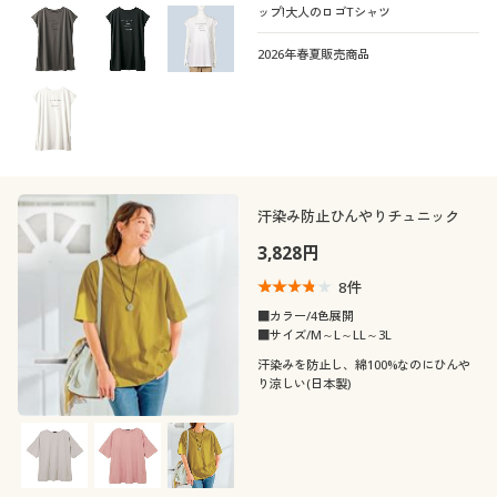
ップ!大人のロゴTシャツ
2026年春夏販売商品
汗染み防止ひんやりチュニック
3,828円
8
件
■カラー/4色展開
■サイズ/M～L～LL～3L
汗染みを防止し、綿100%なのにひんや
り涼しい(日本製)