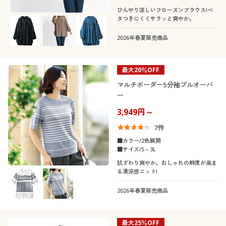
ひんやり涼しいフローズンブラウス!ベ
タつきにくくサラッと爽やか。
2026年春夏販売商品
最大20％OFF
マルチボーダー5分袖プルオーバ
ー
3,949円～
7
件
■カラー/2色展開
■サイズ/S～3L
肌ざわり爽やか。おしゃれの鮮度が高ま
る清涼感ニット!
2026年春夏販売商品
最大25％OFF