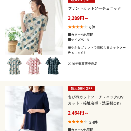
プリントカットソーチュニック
3,289円～
6
件
■カラー/3色展開
■サイズ/S～3L
華やかなプリントで着映えるカットソー
チュニック!
2026年春夏販売商品
最大50％OFF
ちび衿カットソーチュニック(UV
カット・接触冷感・洗濯機OK)
2,464円～
24
件
■カラー/2色展開