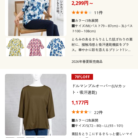
2,299円～
11
件
■カラー/3色展開
■サイズ/M(バスト79～87cm)～3L(バス
ト100～108cm)
とろみのあるさらりとした肌ざわりの素
材に、接触冷感と吸汗速乾機能をプラ
ス。華やかに彩を添えるプリントTシャ
ツ。
2026年春夏販売商品
70％OFF
ドルマンプルオーバー(UVカッ
ト・吸汗速乾)
1,177円
22
件
■カラー/2色展開
■サイズ/S(72～80)～LL(93～101)
素肌をとりこにするさらっと優しいマイ