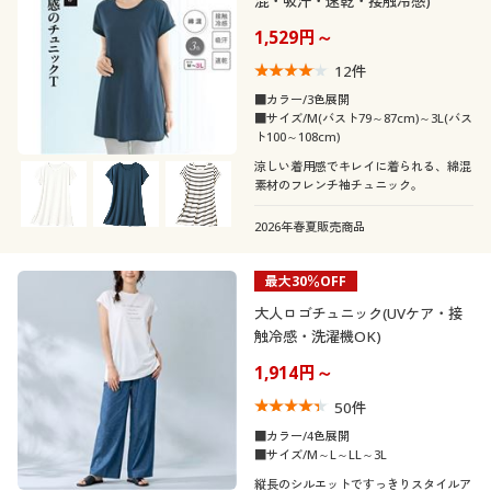
混・吸汗・速乾・接触冷感)
1,529円～
12
件
■カラー/3色展開
■サイズ/M(バスト79～87cm)～3L(バス
ト100～108cm)
涼しい着用感でキレイに着られる、綿混
素材のフレンチ袖チュニック。
2026年春夏販売商品
最大30％OFF
大人ロゴチュニック(UVケア・接
触冷感・洗濯機OK)
1,914円～
50
件
■カラー/4色展開
■サイズ/M～L～LL～3L
縦長のシルエットですっきりスタイルア