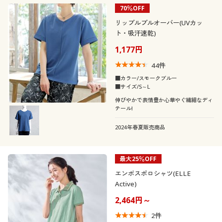
70％OFF
リップルプルオーバー(UVカッ
ト・吸汗速乾)
1,177円
44
件
■カラー/スモークブルー
■サイズ/S～L
伸びやかで表情豊か心華やぐ繊細なディ
テール!
2024年春夏販売商品
最大25％OFF
エンボスポロシャツ(ELLE
Active)
2,464円～
2
件