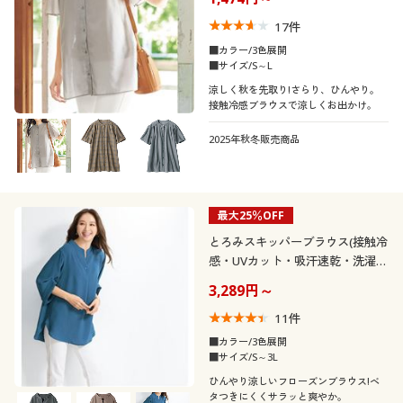
機能・特徴
ナイロン
コットン・綿100
フレアスリーブ
半袖
17
件
花柄
水玉・ドット柄
■カラー/3色展開
ウォッシャブル(洗
ＵＶカット・紫外線
■サイズ/S～L
リネン・麻
シフォン
える)
対策
長袖
ドルマンスリーブ
涼しく秋を先取り!さらり、ひんやり。
迷彩・カモフラ柄
幾何学模様
接触冷感ブラウスで涼しくお出かけ。
レース
吸汗速乾
冷感・涼感
パフスリーブ
バルーンスリーブ
2025年秋冬販売商品
ストレッチ
抗菌防臭
ラグランスリーブ
最大25％OFF
形態安定
消臭
とろみスキッパーブラウス(接触冷
感・UVカット・吸汗速乾・洗濯後
シワになりにくい・洗濯機OK)
シーン
3,289円～
11
件
テイスト
オフィス
スポーツ
■カラー/3色展開
■サイズ/S～3L
着用感
フェミニン
ベーシック
ひんやり涼しいフローズンブラウス!ベ
タつきにくくサラッと爽やか。