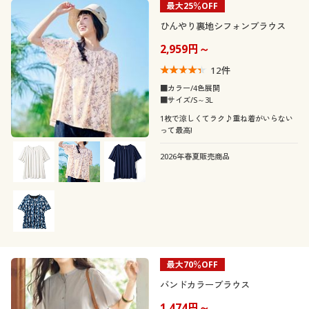
カタログ無料プレゼント
最大25％OFF
5L
ひんやり裏地シフォンブラウス
会員メニュー
2,959円～
カラー
マイページ
12
件
■カラー/4色展開
■サイズ/S～3L
閲覧履歴
1枚で涼しくてラク♪重ね着がいらない
って最高!
お気に入り
2026年春夏販売商品
こだわり条件
サポート
柄・デザイン
で絞り込む
ご利用ガイド
襟・ネック
スリット
無地
袖
よくある質問とお問い合わせ
Ｖネック
ハイネック
ボーダー
チェック
最大70％OFF
素材
バンドカラーブラウス
七分袖
フレンチスリーブ
クルーネック・丸首
スキッパー
フリル
ストライプ
1,474円～