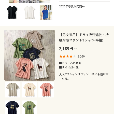
2026年春夏販売商品
【男女兼用】ドライ吸汗速乾・接
触冷感プリントTシャツ(半袖)
2,189円～
30
件
■カラー/5色展開
■サイズ/S～5L
大人のTシャツはプリント柄にも遊びゴ
コロを。