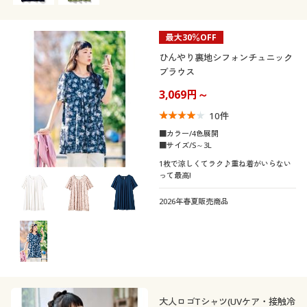
最大30％OFF
ひんやり裏地シフォンチュニック
ブラウス
3,069円～
10
件
■カラー/4色展開
■サイズ/S～3L
1枚で涼しくてラク♪重ね着がいらない
って最高!
2026年春夏販売商品
大人ロゴTシャツ(UVケア・接触冷