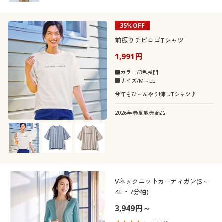
35％OFF
前振りチビロゴTシャツ
1,991円
■カラー/3色展開
■サイズ/M～LL
今年もひ～んやり!涼しTシャツ♪
2026年春夏販売商品
Vネックニットカーディガン(S～
4L・7分袖)
3,949円～