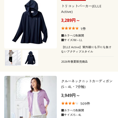
トリコットパーカー(ELLE
Active)
3,289円～
1
件
■カラー/2色展開
■サイズ/M～LL
【ELLE Active】紫外線にも汗にも負け
ないアクティブスタイル
2026年春夏販売商品
クルーネックニットカーディガン
(S～4L・7分袖)
3,949円～
509
件
■カラー/5色展開
■サイズ/S～4L