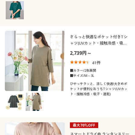
さらっと快適なポケット付きTシ
ャツ(UVカット・接触冷感・吸
汗・速乾)
2,739円～
41
件
■カラー/2色展開
■サイズ/M～3L
ひやっサラッと、涼しく快適!大きめポ
ケットが便利なおうちTシャツ(UVカッ
ト・接触冷感・吸汗・速乾)
最大70％OFF
スマートドライ® ランタンスリー