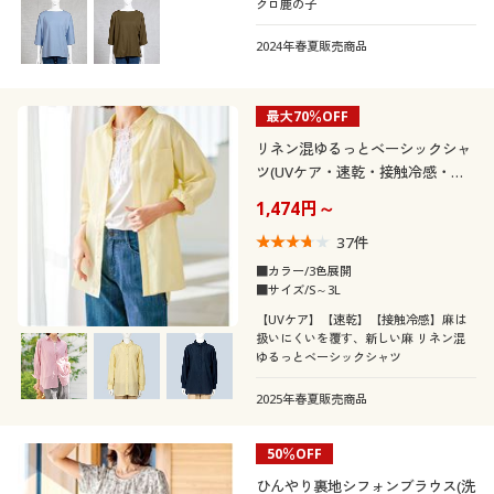
クロ鹿の子
2024年春夏販売商品
最大70％OFF
リネン混ゆるっとベーシックシャ
ツ(UVケア・速乾・接触冷感・洗
濯機OK)
1,474円～
37
件
■カラー/3色展開
■サイズ/S～3L
【UVケア】【速乾】【接触冷感】麻は
扱いにくいを覆す、新しい麻 リネン混
ゆるっとベーシックシャツ
2025年春夏販売商品
50％OFF
ひんやり裏地シフォンブラウス(洗