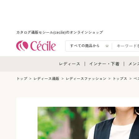
カタログ通販セシール(cecile)のオンラインショップ
レディース
インナー・下着
メン
レディース通販すべて
インナー・下着通販すべ
メン
トップ
レディース通販
レディースファッション
トップス
ベ
レディースファッション
女性下着
メン
女性下着
メンズ下着
メン
ジュニア・ティーンズ下