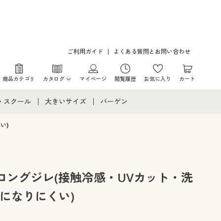
ご利用ガイド
よくある質問とお問い合わせ
商品カテゴリ
カタログ
マイページ
閲覧履歴
お気に入り
カート
カタログ・チラシからのご注文
・スクール
大きいサイズ
バーゲン
デジタルカタログ
て
・スクールすべて
大きいサイズ通販すべて
バーゲンセール
い)
カタログ無料プレゼント
メント
・学生服
大きいサイズ レディース服
シークレットセール
ニア・ティーンズ下着
大きいサイズ レディース下着
ロングジレ(接触冷感・UVカット・洗
になりにくい)
大きいサイズ メンズ