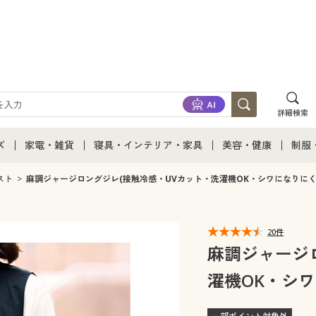
詳細検索
ズ
家電・雑貨
寝具・インテリア・家具
美容・健康
制服
て
ズ通販すべて
家電・雑貨すべて
寝具・インテリア・家具通販すべて
美容・健康通販すべ
制服
スト
麻調ジャージロングジレ(接触冷感・UVカット・洗濯機OK・シワになりにく
ズファッション
家電
家具・収納
美容・健康・サプリ
制服
20件
ズ下着
キッチン・雑貨・日用品
寝具・ベッド
ジュ
麻調ジャージ
濯機OK・シワ
着
カーテン・ラグ・ファブリック