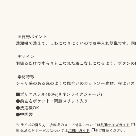
-お買得ポイント-
洗濯機で洗えて、しわになりにくいのでお手入れ簡単です。同
-デザイン-
羽織るだけですらりとこなれた着こなしになるよう、ボタンの
-素材特徴-
シャリ感のある麻のような風合いのカットソー素材、程よいス
■ポリエステル100%(リネンライクジャージ)
●前左右ポケット・両脇スリット入り
●洗濯機OK
●中国製
※ サイズの測り方、衣料品のヌード寸法については
共通サイズガイド
※ 返品などサービスについては
ご利用ガイド
をご確認ください。