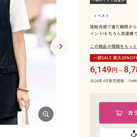
一部ポイント対象外
ベスト
#
接触冷感で着た瞬間から
イント!もちろん洗濯機で
この商品の情報をもっと
一部SALE 最大20%OF
6,149
8,7
円～
2026年4月販売価格：
7,6
カ
グレージュ