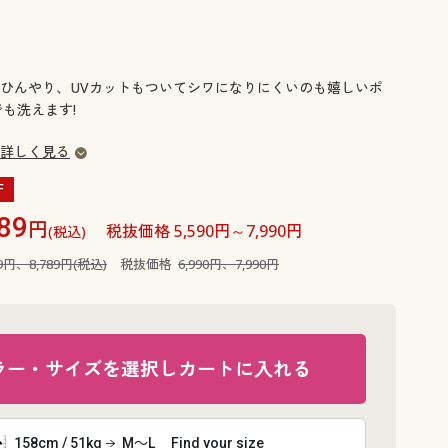
大きいサイズ 事務・制服
ひんやり、UVカットもついてシワになりにくいのも嬉しいポ
も洗えます!
詳しく見る
F
89
円
税抜価格 5,590円～7,990円
(税込)
89円、8,789円(税込)
税抜価格
6,990円、7,990円
ラー・サイズを選択しカートに入れる
ネイビー
158cm / 51kg
M～L
Find your size