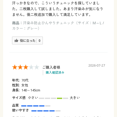
汗っかきなので、こういうチュニックを探していまし
た。二枚購入して試しました。あまり汗染みが気になり
ません。後二枚追加で購入して満足しています。
商品：
汗染み防止ひんやりチュニック（サイズ：M～L /
カラー：グレー）
役に立った
0
2026-07-27
ご購入者様
購入確認済み
年代:
70代
性別:
女性
身長:
140～145cm
サイズ感
小さい
大きい
品質
使いやすさ