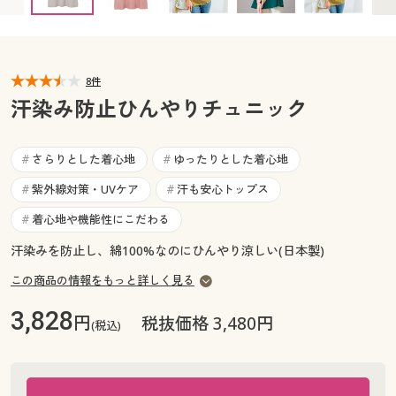
カタログ無料プレゼント
マイページ
会員メニュー
閲覧履歴
8件
マイページ
汗染み防止ひんやりチュニック
お気に入り
閲覧履歴
さらりとした着心地
ゆったりとした着心地
#
#
サポート
お気に入り
紫外線対策・UVケア
汗も安心トップス
#
#
ご利用ガイド
着心地や機能性にこだわる
#
サポート
汗染みを防止し、綿100%なのにひんやり涼しい(日本製)
よくある質問とお問い合わせ
ご利用ガイド
この商品の情報をもっと詳しく見る
3,828
円
税抜価格 3,480円
よくある質問とお問い合わせ
(税込)