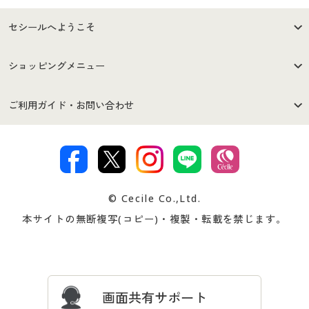
セシールへようこそ
はじめての方へ
ご利用環境について
ショッピングメニュー
セシールご利用規約
プライバシーポリシー
商品カテゴリ
バーゲンセール
ご利用ガイド・お問い合わせ
特定商取引法に基づく表示
古物営業法に基づく表示
カタログ・チラシからのご注
デジタルカタログ
ご注文は
お届けは
文
著作権・商標について
会社案内
交換・返品は
お支払は
カタログ無料プレゼント
特集一覧
© Cecile Co.,Ltd.
会員登録・お客様情報変更に
お客様番号・パスワードをお
本サイトの無断複写(コピー)・複製・転載を禁じます。
プレゼント＆キャンペーン
サイトマップ
ついて
忘れの場合
サイズガイド
よくある質問とお問い合わせ
画面共有サポート