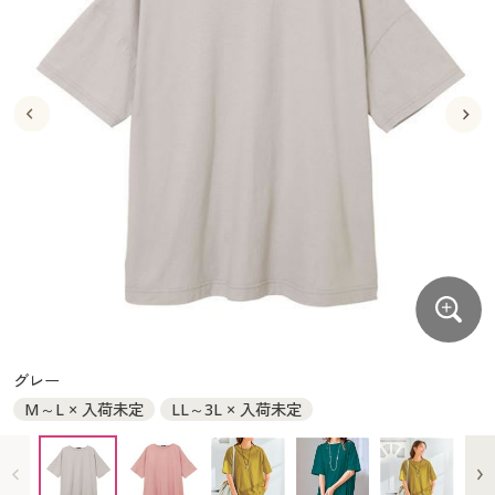
大きいサイズ
制服・スクールすべて
美容・健康・サプリメント
寝具・ベッド
制服・スクール
美容・健康通販すべて
家具・収納
キッチン・雑貨・日用品
バーゲン
大きいサイズ通販すべて
制服・学生服
カーテン・ラグ・ファブリック
大きいサイズ
制服・スクールすべて
美容・健康・サプリメント
寝具・ベッド
詳細検索
バーゲンセール
大きいサイズ レディース服
ジュニア・ティーンズ下着
バーゲン
大きいサイズ通販すべて
制服・学生服
カーテン・ラグ・ファブリック
商品カテゴリ一覧
シークレットセール
大きいサイズ レディース下着
詳細検索
バーゲンセール
大きいサイズ レディース服
ジュニア・ティーンズ下着
カタログ
大きいサイズ メンズ
商品カテゴリ一覧
シークレットセール
大きいサイズ レディース下着
カタログ・チラシからのご注文
カタログ
大きいサイズ 事務・制服
大きいサイズ メンズ
デジタルカタログ
カタログ・チラシからのご注文
グレー
大きいサイズ 事務・制服
M～L × 入荷未定
LL～3L × 入荷未定
カタログ無料プレゼント
デジタルカタログ
会員メニュー