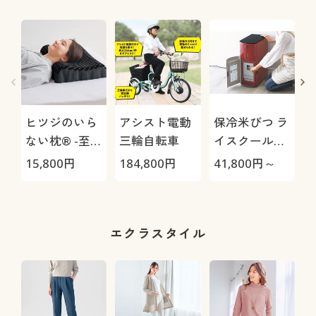
ヒツジのいら
アシスト電動
保冷米びつ ラ
ない枕® -至
三輪自転車
イスクール
極-
HRC-
15,800
円
184,800
円
41,800
円～
2
05S/HRC-10S
ア
エクラスタイル