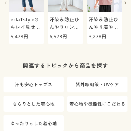
eclaTstyle®
汗染み防止ひ
汗染み防止ひ
e
キレイ見せタ
んやりロング
んやり着やせ
ックパンツ
カーディガン
7分袖Tシャツ
5,478
円
6,578
円
3,278
円
8
関連するトピックから商品を探す
汗も安心トップス
紫外線対策・UVケア
さらりとした着心地
着心地や機能性にこだわる
ゆったりとした着心地