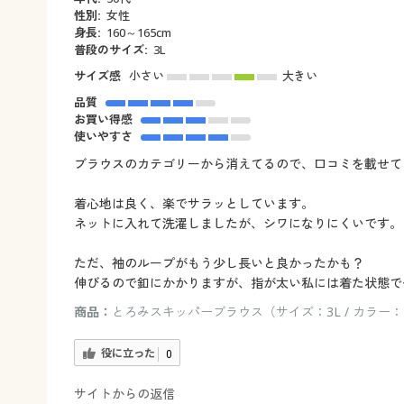
性別:
女性
身長:
160～165cm
普段のサイズ:
3L
サイズ感
小さい
大きい
品質
お買い得感
使いやすさ
ブラウスのカテゴリーから消えてるので、口コミを載せて
着心地は良く、楽でサラッとしています。
ネットに入れて洗濯しましたが、シワになりにくいです。
ただ、袖のループがもう少し長いと良かったかも？
伸びるので釦にかかりますが、指が太い私には着た状態で
商品：
とろみスキッパーブラウス（サイズ：3L / カラー
役に立った
0
サイトからの返信