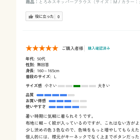
商品：
とろみスキッパーブラウス（サイズ：M / カラー
役に立った
0
ご購入者様
購入確認済み
年代:
50代
性別:
無回答
身長:
160～165cm
普段のサイズ:
Ｌ
サイズ感
小さい
大きい
品質
お買い得感
使いやすさ
暑い時期に気軽に着られそうです。
布地に軽～く絞が入っているのですが、これはない方がよ
少し渋めの色３色なので、色味をもっと増やしてもらえた
個人的には、襟元がキーネックでなく上までボタンだった