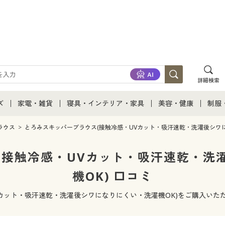
詳細検索
ズ
家電・雑貨
寝具・インテリア・家具
美容・健康
制服
て
ズ通販すべて
家電・雑貨すべて
寝具・インテリア・家具通販すべて
美容・健康通販すべ
制服
ラウス
とろみスキッパーブラウス(接触冷感・UVカット・吸汗速乾・洗濯後シワに
ズファッション
家電
家具・収納
美容・健康・サプリ
制服
(接触冷感・UVカット・吸汗速乾・洗
機OK) 口コミ
ズ下着
キッチン・雑貨・日用品
寝具・ベッド
ジュ
Vカット・吸汗速乾・洗濯後シワになりにくい・洗濯機OK)をご購入いた
着
カーテン・ラグ・ファブリック