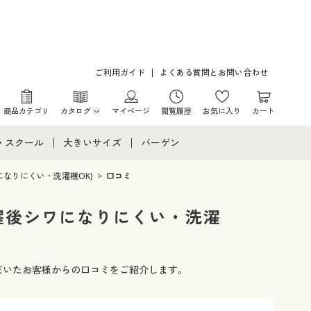
ご利用ガイド
よくある質問とお問い合わせ
商品カテゴリ
カタログ
マイページ
閲覧履歴
お気に入り
カート
カタログ・チラシからのご注文
・スクール
大きいサイズ
バーゲン
デジタルカタログ
て
・スクールすべて
大きいサイズ通販すべて
バーゲンセール
なりにくい・洗濯機OK)
口コミ
カタログ無料プレゼント
メント
・学生服
大きいサイズ レディース服
シークレットセール
濯後シワになりにくい・洗濯
ニア・ティーンズ下着
大きいサイズ レディース下着
だいたお客様からの口コミをご紹介します。
大きいサイズ メンズ