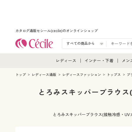
カタログ通販セシール(cecile)のオンラインショップ
レディース
インナー・下着
メン
レディース通販すべて
インナー・下着通販すべ
メン
トップ
レディース通販
レディースファッション
トップス
ブ
レディースファッション
女性下着
メン
とろみスキッパーブラウス
女性下着
メンズ下着
メン
とろみスキッパーブラウス(接触冷感・U
ジュニア・ティーンズ下