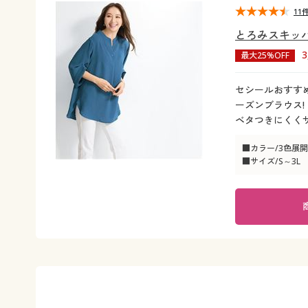
11
とろみスキッパ
最大25%OFF
セシールおすす
ーズンブラウス!
ベタつきにくく
■カラー/3色展開
■サイズ/S～3L