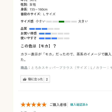
性別:
女性
身長:
155～160cm
普段のサイズ:
Ｌサイズ
サイズ感
小さい
大きい
品質
お買い得感
使いやすさ
この色は【モカ】？
カラー表示が「モカ」だったので、茶系のイメージで購入
た。
商品：
とろみスキッパーブラウス（サイズ：L / カラー：
役に立った
2
ご購入者様
購入確認済み