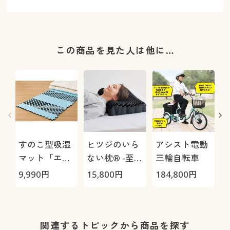
この商品を見た人は他に…
すのこ型吸湿
ヒツジのいら
アシスト電動
マット「エア
ない枕® -至
三輪自転車
ージョブ®」
極-
9,990
円
15,800
円
184,800
円
2
Max
ア
関連するトピックから商品を探す