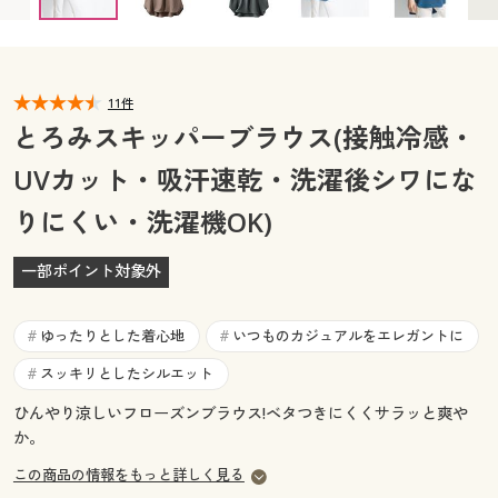
カタログ無料プレゼント
マイページ
会員メニュー
閲覧履歴
11件
マイページ
とろみスキッパーブラウス(接触冷感・
お気に入り
UVカット・吸汗速乾・洗濯後シワにな
閲覧履歴
りにくい・洗濯機OK)
サポート
お気に入り
ご利用ガイド
一部ポイント対象外
サポート
よくある質問とお問い合わせ
ゆったりとした着心地
いつものカジュアルをエレガントに
#
#
ご利用ガイド
スッキリとしたシルエット
#
よくある質問とお問い合わせ
ひんやり涼しいフローズンブラウス!ベタつきにくくサラッと爽や
か。
この商品の情報をもっと詳しく見る