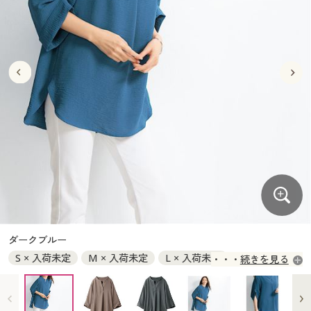
大きいサイズ
制服・スクールすべて
美容・健康・サプリメント
寝具・ベッド
制服・スクール
美容・健康通販すべて
家具・収納
キッチン・雑貨・日用品
バーゲン
大きいサイズ通販すべて
制服・学生服
カーテン・ラグ・ファブリック
大きいサイズ
制服・スクールすべて
美容・健康・サプリメント
寝具・ベッド
詳細検索
バーゲンセール
大きいサイズ レディース服
ジュニア・ティーンズ下着
バーゲン
大きいサイズ通販すべて
制服・学生服
カーテン・ラグ・ファブリック
商品カテゴリ一覧
シークレットセール
大きいサイズ レディース下着
詳細検索
バーゲンセール
大きいサイズ レディース服
ジュニア・ティーンズ下着
カタログ
大きいサイズ メンズ
商品カテゴリ一覧
シークレットセール
大きいサイズ レディース下着
カタログ・チラシからのご注文
カタログ
大きいサイズ 事務・制服
大きいサイズ メンズ
デジタルカタログ
カタログ・チラシからのご注文
ダークブルー
大きいサイズ 事務・制服
S × 入荷未定
M × 入荷未定
L × 入荷未定
続きを見る
カタログ無料プレゼント
デジタルカタログ
LL × 入荷未定
3L × 入荷未定
会員メニュー