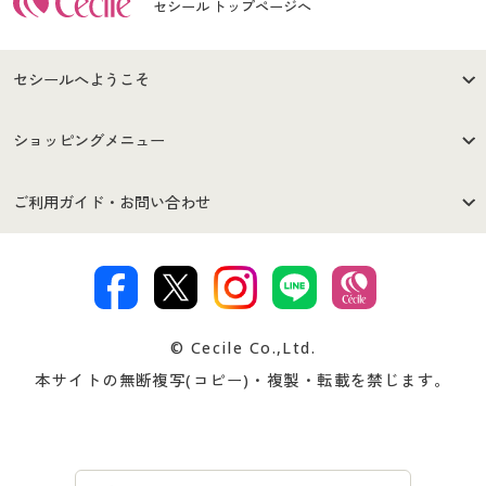
セシール トップページへ
セシールへようこそ
はじめての方へ
ご利用環境について
ショッピングメニュー
セシールご利用規約
プライバシーポリシー
商品カテゴリ
バーゲンセール
ご利用ガイド・お問い合わせ
特定商取引法に基づく表示
古物営業法に基づく表示
カタログ・チラシからのご注
デジタルカタログ
ご注文は
お届けは
文
著作権・商標について
会社案内
交換・返品は
お支払は
カタログ無料プレゼント
特集一覧
© Cecile Co.,Ltd.
会員登録・お客様情報変更に
お客様番号・パスワードをお
本サイトの無断複写(コピー)・複製・転載を禁じます。
プレゼント＆キャンペーン
サイトマップ
ついて
忘れの場合
サイズガイド
よくある質問とお問い合わせ