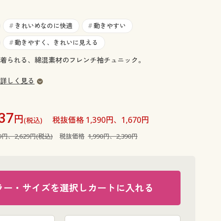
大きいサイズ 事務・制服
きれいめなのに快適
動きやすい
#
#
動きやすく、きれいに見える
#
着られる、綿混素材のフレンチ袖チュニック。
詳しく見る
37
円
税抜価格 1,390円、1,670円
(税込)
89円、2,629円(税込)
税抜価格
1,990円、2,390円
ラー・サイズを選択しカートに入れる
ボーダーA(