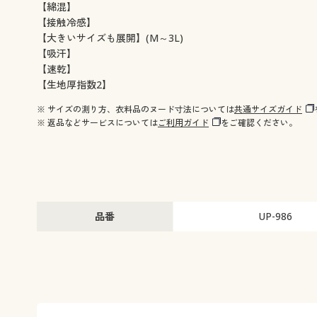
【綿混】
【接触冷感】
【大きいサイズも展開】(M～3L)
【吸汗】
【速乾】
【生地厚指数2】
※ サイズの測り方、衣料品のヌード寸法については
共通サイズガイド
※ 返品などサービスについては
ご利用ガイド
をご確認ください。
品番
UP-986