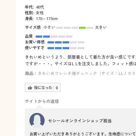
年代:
40代
性別:
女性
身長:
170～175cm
サイズ感
小さい
大きい
品質
お買い得感
使いやすさ
きれいめというより、部屋着として着た方が良い感じです
ですが・・・。サイズはL Lを注文しました。フィット感
商品：
きれいめフレンチ袖チュニック（サイズ：LL / カ
役に立った
0
サイトからの返信
セシールオンラインショップ担当
お買い上げいただきありがとうございます。生地感について