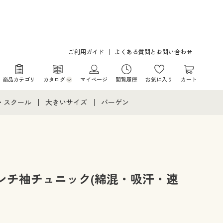
ご利用ガイド
よくある質問とお問い合わせ
商品カテゴリ
カタログ
マイページ
閲覧履歴
お気に入り
カート
カタログ・チラシからのご注文
・スクール
大きいサイズ
バーゲン
デジタルカタログ
て
・スクールすべて
大きいサイズ通販すべて
バーゲンセール
カタログ無料プレゼント
メント
・学生服
大きいサイズ レディース服
シークレットセール
ニア・ティーンズ下着
大きいサイズ レディース下着
ンチ袖チュニック(綿混・吸汗・速
大きいサイズ メンズ