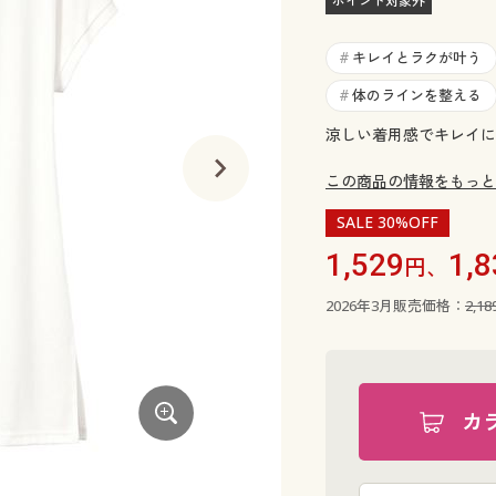
ポイント対象外
キレイとラクが叶う
#
体のラインを整える
#
涼しい着用感でキレイに
この商品の情報をもっと
SALE 30%OFF
1,529
1,8
円、
2026年3月販売価格：
2,1
カ
ネイビー