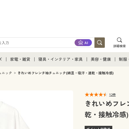
詳細検索
ズ
家電・雑貨
寝具・インテリア・家具
美容・健康
制服
て
ズ通販すべて
家電・雑貨すべて
寝具・インテリア・家具通販すべて
美容・健康通販すべ
制服
ュニック
きれいめフレンチ袖チュニック(綿混・吸汗・速乾・接触冷感)
ズファッション
家電
家具・収納
美容・健康・サプリ
制服
12件
ズ下着
キッチン・雑貨・日用品
寝具・ベッド
ジュ
きれいめフレ
乾・接触冷感)
着
カーテン・ラグ・ファブリック