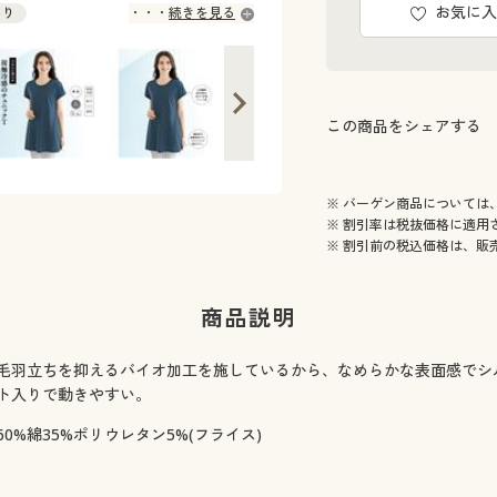
お気に入
あり
続きを見る
◎ 在庫あり
この商品をシェアする
※ バーゲン商品については
※ 割引率は税抜価格に適用
※ 割引前の税込価格は、販
商品説明
毛羽立ちを抑えるバイオ加工を施しているから、なめらかな表面感でシ
ト入りで動きやすい。
0%綿35%ポリウレタン5%(フライス)