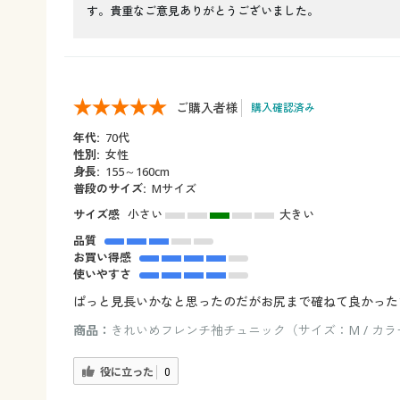
す。貴重なご意見ありがとうございました。
ご購入者様
購入確認済み
年代:
70代
性別:
女性
身長:
155～160cm
普段のサイズ:
Mサイズ
サイズ感
小さい
大きい
品質
お買い得感
使いやすさ
ぱっと見長いかなと思ったのだがお尻まで確ねて良かった
商品：
きれいめフレンチ袖チュニック（サイズ：M / カラ
役に立った
0