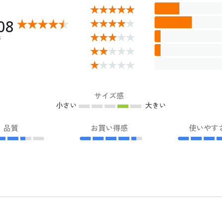
08
件
サイズ感
小さい
大きい
品質
お買い得感
使いやす