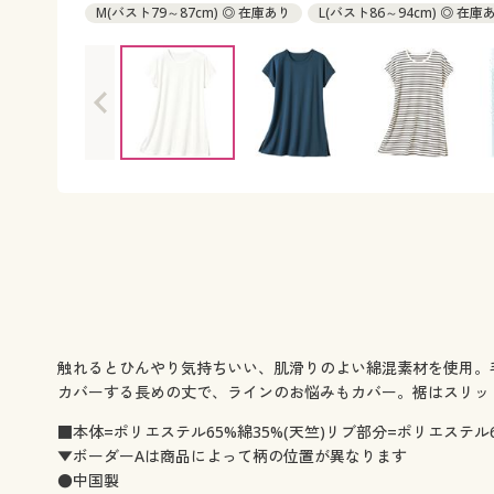
M(バスト79～87cm) ◎ 在庫あり
L(バスト86～94cm) ◎ 在庫
LL(バスト93～101cm) ◎ 在庫あり
3L(バスト100～108cm) 
触れるとひんやり気持ちいい、肌滑りのよい綿混素材を使用。
カバーする長めの丈で、ラインのお悩みもカバー。裾はスリッ
■本体=ポリエステル65%綿35%(天竺)リブ部分=ポリエステル6
▼ボーダーAは商品によって柄の位置が異なります
●中国製