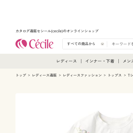
カタログ通販セシール(cecile)のオンラインショップ
レディース
インナー・下着
メン
レディース通販すべて
インナー・下着通販すべ
メン
トップ
レディース通販
レディースファッション
トップス
T
レディースファッション
女性下着
メン
女性下着
メンズ下着
メン
ジュニア・ティーンズ下