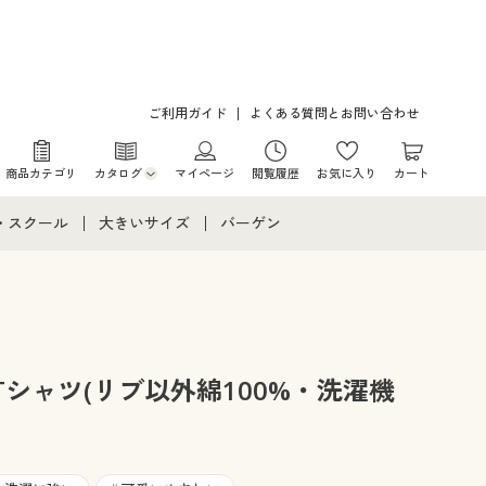
ご利用ガイド
よくある質問とお問い合わせ
商品カテゴリ
カタログ
マイページ
閲覧履歴
お気に入り
カート
カタログ・チラシからのご注文
・スクール
大きいサイズ
バーゲン
デジタルカタログ
て
・スクールすべて
大きいサイズ通販すべて
バーゲンセール
カタログ無料プレゼント
メント
・学生服
大きいサイズ レディース服
シークレットセール
ニア・ティーンズ下着
大きいサイズ レディース下着
シャツ(リブ以外綿100%・洗濯機
大きいサイズ メンズ