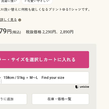
大きいサイズ 事務・制服
洗濯に強い
可愛いやさしい
#
#
ス!洗い替えに何枚も欲しくなるプリントゆるTシャツです。
詳しく見る
79
円
税抜価格 2,290円、2,890円
(税込)
ラー・サイズを選択しカートに入れる
158cm / 51kg
M～L
Find your size
りに追加
在庫・価格一覧
ブルーグリ