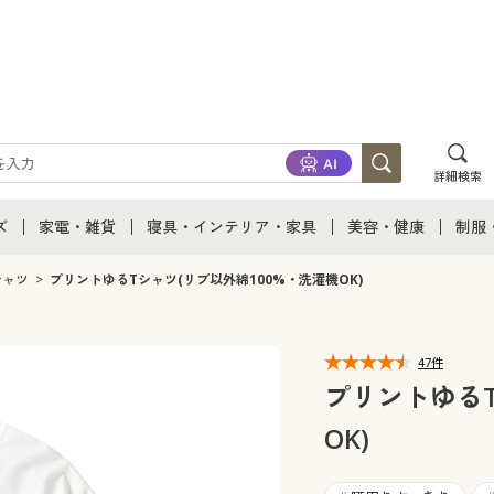
詳細検索
ズ
家電・雑貨
寝具・インテリア・家具
美容・健康
制服
て
ズ通販すべて
家電・雑貨すべて
寝具・インテリア・家具通販すべて
美容・健康通販すべ
制服
シャツ
プリントゆるTシャツ(リブ以外綿100%・洗濯機OK)
ズファッション
家電
家具・収納
美容・健康・サプリ
制服
47件
ズ下着
キッチン・雑貨・日用品
寝具・ベッド
ジュ
プリントゆるT
OK)
着
カーテン・ラグ・ファブリック