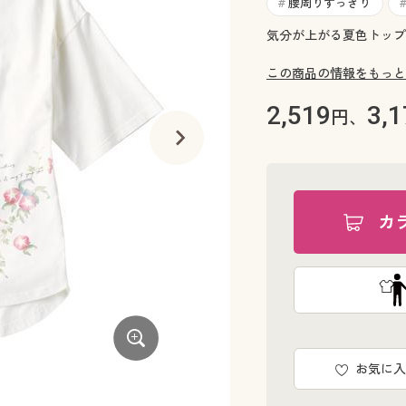
腰周りすっきり
#
気分が上がる夏色トップ
この商品の情報をもっと
2,519
3,1
円、
カ
お気に入
ネイビー