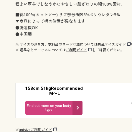
程よい厚みでしなやかなやさしい肌ざわりの綿100%素材。
■綿100%(カットソー) リブ部分/綿95%ポリウレタン5%
▼商品によって柄の位置が異なります
●洗濯機OK
●中国製
※ サイズの測り方、衣料品のヌード寸法については
共通サイズガイド
※ 返品などサービスについては
ご利用ガイド
をご確認ください。
158cm 51kgRecommended
M～L
Find out more on your body
type
※
unisizeご利用ガイド