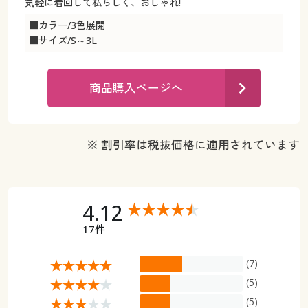
カタログ無料プレゼント
気軽に着回して私らしく、おしゃれ!
マイページ
■カラー/3色展開
会員メニュー
■サイズ/S～3L
閲覧履歴
マイページ
商品購入ページへ
お気に入り
閲覧履歴
サポート
※ 割引率は税抜価格に適用されています
お気に入り
ご利用ガイド
サポート
よくある質問とお問い合わせ
4.12
ご利用ガイド
17件
よくある質問とお問い合わせ
(7)
(5)
(5)