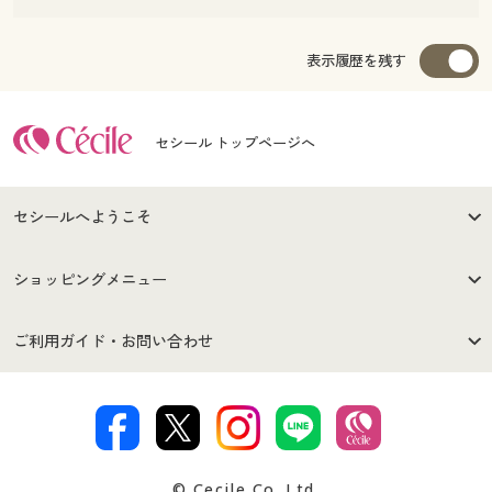
表示履歴を残す
セシール トップページへ
セシールへようこそ
はじめての方へ
ご利用環境について
ショッピングメニュー
セシールご利用規約
プライバシーポリシー
商品カテゴリ
バーゲンセール
ご利用ガイド・お問い合わせ
特定商取引法に基づく表示
古物営業法に基づく表示
カタログ・チラシからのご注
デジタルカタログ
ご注文は
お届けは
文
著作権・商標について
会社案内
交換・返品は
お支払は
カタログ無料プレゼント
特集一覧
© Cecile Co.,Ltd.