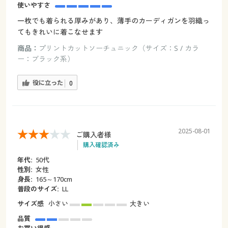
使いやすさ
一枚でも着られる厚みがあり、薄手のカーディガンを羽織っ
てもきれいに着こなせます
商品：
プリントカットソーチュニック（サイズ：S / カラ
ー：ブラック系）
役に立った
0
2025-08-01
ご購入者様
購入確認済み
年代:
50代
性別:
女性
身長:
165～170cm
普段のサイズ:
LL
サイズ感
小さい
大きい
品質