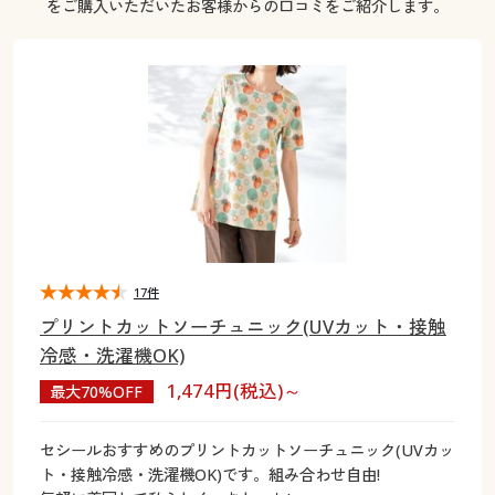
をご購入いただいたお客様からの口コミをご紹介します。
大きいサイズ
制服・スクールすべて
美容・健康・サプリメント
寝具・ベッド
制服・スクール
美容・健康通販すべて
家具・収納
キッチン・雑貨・日用品
バーゲン
大きいサイズ通販すべて
制服・学生服
カーテン・ラグ・ファブリック
大きいサイズ
制服・スクールすべて
美容・健康・サプリメント
寝具・ベッド
詳細検索
バーゲンセール
大きいサイズ レディース服
ジュニア・ティーンズ下着
バーゲン
大きいサイズ通販すべて
制服・学生服
カーテン・ラグ・ファブリック
商品カテゴリ一覧
シークレットセール
大きいサイズ レディース下着
詳細検索
バーゲンセール
大きいサイズ レディース服
ジュニア・ティーンズ下着
カタログ
大きいサイズ メンズ
商品カテゴリ一覧
シークレットセール
大きいサイズ レディース下着
17件
カタログ・チラシからのご注文
カタログ
大きいサイズ 事務・制服
プリントカットソーチュニック(UVカット・接触
大きいサイズ メンズ
冷感・洗濯機OK)
デジタルカタログ
カタログ・チラシからのご注文
1,474円(税込)～
最大70%OFF
大きいサイズ 事務・制服
カタログ無料プレゼント
デジタルカタログ
セシールおすすめのプリントカットソーチュニック(UVカッ
ト・接触冷感・洗濯機OK)です。組み合わせ自由!
会員メニュー