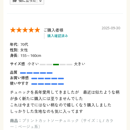
役に立った
0
2025-09-30
ご購入者様
購入確認済み
年代:
70代
性別:
女性
身長:
155～160cm
サイズ感
小さい
大きい
品質
お買い得感
使いやすさ
チュニックを長年愛用してきましたが 最近は似たような柄
が多く新たに購入には至りませんでした
これは今までにはない柄なので嬉しくなり購入しました
しっかりした生地なのも気に入ってます
商品：
プリントカットソーチュニック（サイズ：L / カラ
ー：ベージュ系）