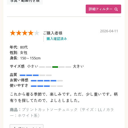
写真・動画付き順
詳細フィルター
2026-04-11
ご購入者様
購入確認済み
年代:
80代
性別:
女性
身長:
150～155cm
サイズ感
小さい
大きい
品質
お買い得感
使いやすさ
これから着る季節で、楽しみです。ただ、少し重いです。柄
有りを探してたので、よしとしました。
商品：
プリントカットソーチュニック（サイズ：LL / カラ
ー：ホワイト系）