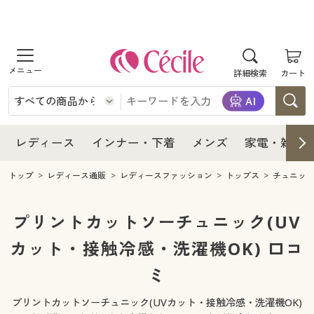
商品を探す
レディース
商品を探す
詳細検索
カート
インナー・下着
レディース通販すべて
レディース
メンズ
インナー・下着通販すべて
レディースファッション
インナー・下着
レディース通販すべて
レディース
インナー・下着
メンズ
家電・雑貨
家電・雑貨
メンズ通販すべて
女性下着
女性下着
メンズ
インナー・下着通販すべて
レディースファッション
トップ
レディース通販
レディースファッション
トップス
チュニッ
寝具・インテリア・家具
家電・雑貨すべて
メンズファッション
メンズ下着
家電・雑貨
メンズ通販すべて
女性下着
女性下着
プリントカットソーチュニック(UV
美容・健康
寝具・インテリア・家具通販すべて
カット・接触冷感・洗濯機OK) 口コ
家電
メンズ下着
ジュニア・ティーンズ下着
寝具・インテリア・家具
家電・雑貨すべて
メンズファッション
メンズ下着
ミ
制服・スクール
美容・健康通販すべて
家具・収納
キッチン・雑貨・日用品
美容・健康
寝具・インテリア・家具通販すべて
家電
メンズ下着
ジュニア・ティーンズ下着
プリントカットソーチュニック(UVカット・接触冷感・洗濯機OK)