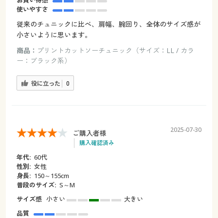
お買い得感
使いやすさ
従来のチュニックに比べ、肩幅、腕回り、全体のサイズ感が
小さいように思います。
商品：
プリントカットソーチュニック（サイズ：LL / カラ
ー：ブラック系）
役に立った
0
2025-07-30
ご購入者様
購入確認済み
年代:
60代
性別:
女性
身長:
150～155cm
普段のサイズ:
S～M
サイズ感
小さい
大きい
品質