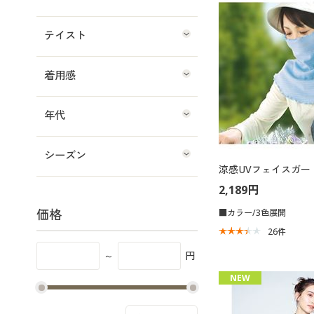
テイスト
着用感
年代
シーズン
涼感UVフェイスガー
2,189円
価格
■カラー/3色展開
26
件
～
円
NEW