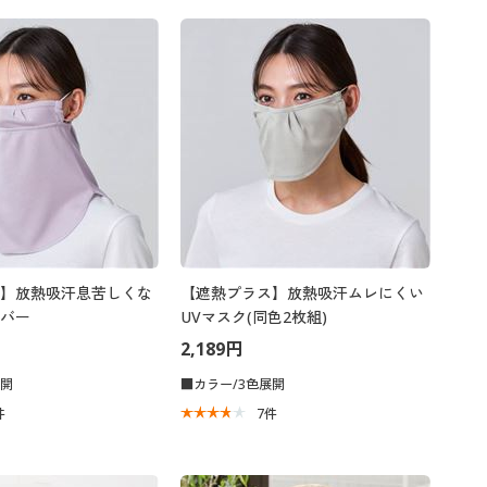
】放熱吸汗息苦しくな
【遮熱プラス】放熱吸汗ムレにくい
バー
UVマスク(同色2枚組)
2,189円
展開
■カラー/3色展開
件
7
件