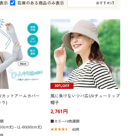
大きいサイズ 事務・制服
表示
在庫のある商品のみ表示
30％OFF
Vカットアームカバー
風に負けないツバ広UVチューリップ
り)
帽子
2,761円
展開
■カラー/4色展開
50cm丈)～LL-60(60cm丈)
40
件
5
件