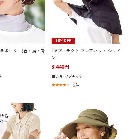
10％OFF
サポーター(首・肩・背
UVプロテクト フレアハット シャイ
ン
3,440円
件
■カラー/ブラック
5
件