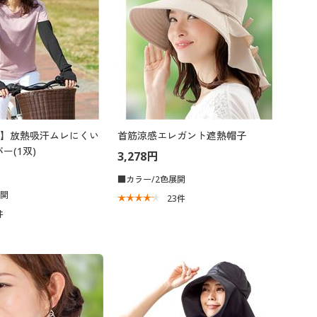
】放熱吸汗ムレにくい
首筋涼感エレガント遮熱帽子
ー(1双)
3,278円
■カラー/2色展開
展開
23
件
件