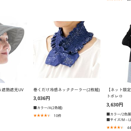
る遮熱遮光UV
巻くだけ冷感ネッククーラー(2枚組)
【ネット限定
トボレロ
3,036円
3,630円
■カラー/A(2色組)
■カラー/2色
10
件
■サイズ/M～LL
4