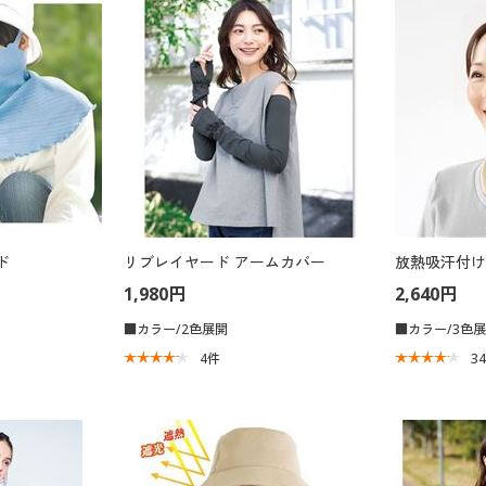
ド
リブレイヤード アームカバー
放熱吸汗付け
1,980円
2,640円
■カラー/2色展開
■カラー/3色
4
件
3