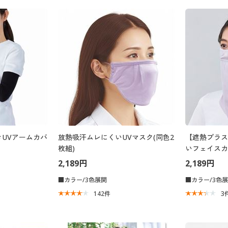
UVアームカバ
放熱吸汗ムレにくいUVマスク(同色2
【遮熱プラス
枚組)
いフェイスカ
2,189円
2,189円
■カラー/3色展開
■カラー/3色
142
件
3