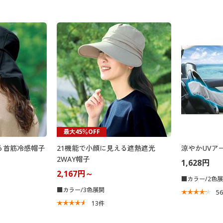
最大45％OFF
る首筋冷感帽子
21機能で小顔に見える遮熱遮光
涼やかUVア
2WAY帽子
1,628円
2,167円～
■カラー/2色
■カラー/3色展開
5
13
件