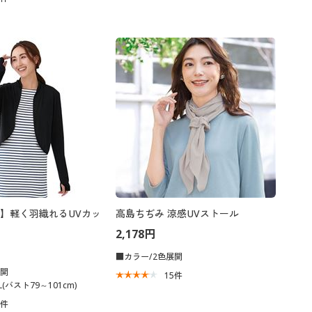
】軽く羽織れるUVカッ
高島ちぢみ 涼感UVストール
2,178円
■カラー/2色展開
展開
15
件
(バスト79～101cm)
4
件