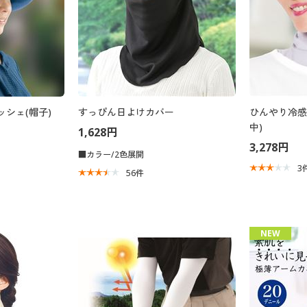
ッシェ(帽子)
すっぴん日よけカバー
ひんやり冷感
中)
1,628円
3,278円
■カラー/2色展開
3
56
件
NEW