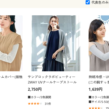
代表色のみ
ムカバー(接触
サンブロックラボビューティー
持続冷感・U
2WAY UVクールケープストール
(二の腕すっき
2,750円
1,639円
■カラー/3色展開
■カラー/2色
■サイズ/S-50(
31
件
2