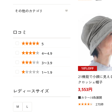
その他のカテゴリ
口コミ
5
4〜4.9
3〜3.9
10％OFF
1〜1.9
21機能で小顔に見え
クロッシェ帽子
3,553円
レディースサイズ
■カラー/4色展開
270
件
M
L