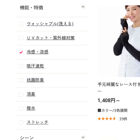
機能・特徴
ウォッシャブル(洗える)
ＵＶカット・紫外線対策
冷感・涼感
吸汗速乾
抗菌防臭
手元綺麗なレース付き
ー
消臭
1,408円～
撥水
■カラー/3色展開
39
件
ストレッチ
シーン