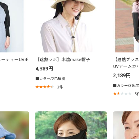
ーティーUVボ
【遮熱ラボ】木陰make帽子
【遮熱プラス
UVアームカバ
4,389円
2,189円
■カラー/2色展開
■カラー/3色
3
件
5