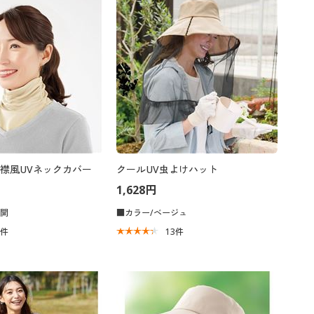
襟風UVネックカバー
クールUV虫よけハット
1,628円
展開
■カラー/ベージュ
4
件
13
件