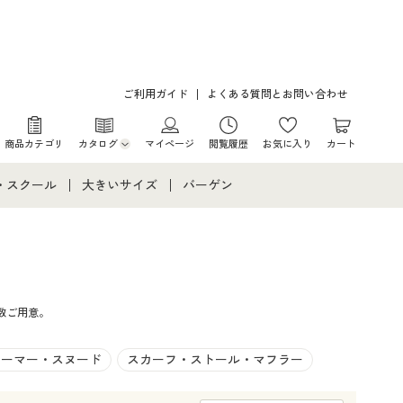
ご利用ガイド
よくある質問とお問い合わせ
商品カテゴリ
カタログ
マイページ
閲覧履歴
お気に入り
カート
カタログ・チラシからのご注文
・スクール
大きいサイズ
バーゲン
デジタルカタログ
て
・スクールすべて
大きいサイズ通販すべて
バーゲンセール
カタログ無料プレゼント
メント
・学生服
大きいサイズ レディース服
シークレットセール
数ご用意。
ニア・ティーンズ下着
大きいサイズ レディース下着
大きいサイズ メンズ
ォーマー・スヌード
スカーフ・ストール・マフラー