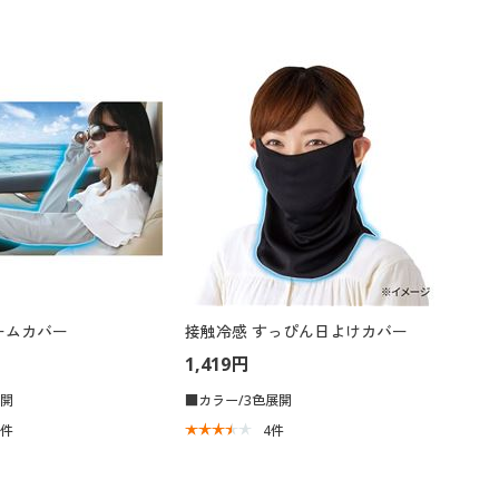
ームカバー
接触冷感 すっぴん日よけカバー
1,419円
展開
■カラー/3色展開
6
件
4
件