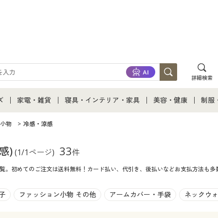
詳細検索
ズ
家電・雑貨
寝具・インテリア・家具
美容・健康
制服
て
ズ通販すべて
家電・雑貨すべて
寝具・インテリア・家具通販すべて
美容・健康通販すべ
制服
小物
冷感・涼感
ズファッション
家電
家具・収納
美容・健康・サプリ
制服
感)
33
(1/1ページ)
件
品一覧。初めてのご注文は送料無料！カード払い、代引き、後払いなどお支払方法も多
ズ下着
キッチン・雑貨・日用品
寝具・ベッド
ジュ
着
カーテン・ラグ・ファブリック
子
ファッション小物 その他
アームカバー・手袋
ネックウ