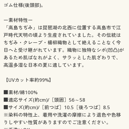
ゴム仕様(後頭部)。
ー素材特性ー
「高島ちぢみ」は琵琶湖の北西に位置する高島市で江
戸時代天明の頃より生産されていました。その伝統は
ちぢみ・クレープ・楊柳織物として絶えることなく今
日へと受け継がれています。織物に独特なシボ(凹凸)が
あるため肌ばなれがよく、サラッとした肌ざわりで、
高温多湿な日本の夏に適しています。
【UVカット率約99%】
■素材/綿100%
■適応サイズ(約cm)/［頭囲］56～58
■サイズ(約cm)/［前つば］10.5［後ろつば］8.5
※染料の特性上、着用や洗濯の摩擦により退色や色移
りしやすい性質がありますのでご注意ください。