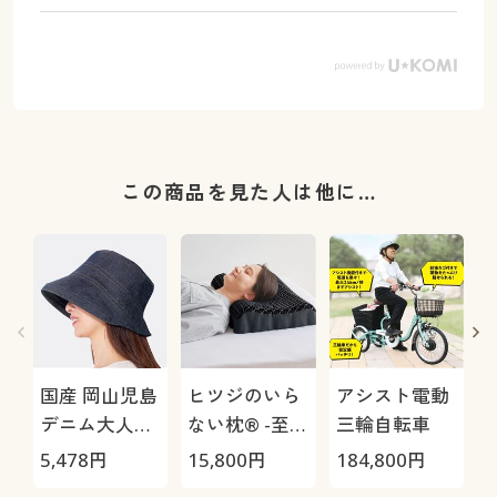
この商品を見た人は他に…
国産 岡山児島
ヒツジのいら
アシスト電動
デニム大人の
ない枕® -至
三輪自転車
お出かけ帽子
極-
5,478
円
15,800
円
184,800
円
1