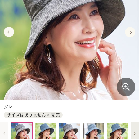
大きいサイズ
制服・スクールすべて
美容・健康・サプリメント
寝具・ベッド
制服・スクール
美容・健康通販すべて
家具・収納
キッチン・雑貨・日用品
バーゲン
大きいサイズ通販すべて
制服・学生服
カーテン・ラグ・ファブリック
大きいサイズ
制服・スクールすべて
美容・健康・サプリメント
寝具・ベッド
詳細検索
バーゲンセール
大きいサイズ レディース服
ジュニア・ティーンズ下着
バーゲン
大きいサイズ通販すべて
制服・学生服
カーテン・ラグ・ファブリック
商品カテゴリ一覧
シークレットセール
大きいサイズ レディース下着
詳細検索
バーゲンセール
大きいサイズ レディース服
ジュニア・ティーンズ下着
カタログ
大きいサイズ メンズ
商品カテゴリ一覧
シークレットセール
大きいサイズ レディース下着
カタログ・チラシからのご注文
カタログ
大きいサイズ 事務・制服
大きいサイズ メンズ
デジタルカタログ
カタログ・チラシからのご注文
グレー
大きいサイズ 事務・制服
サイズはありません × 完売
カタログ無料プレゼント
デジタルカタログ
会員メニュー