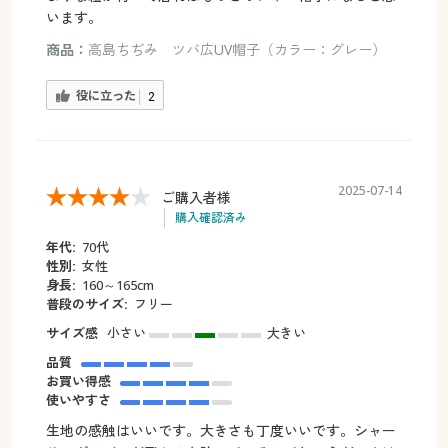
います。
商品：
高島ちぢみ ツバ広UV帽子（カラー：グレー）
役に立った
2
2025-07-14
ご購入者様
購入確認済み
年代:
70代
性別:
女性
身長:
160～165cm
普段のサイズ:
フリー
サイズ感
小さい
大きい
品質
お買い得感
使いやすさ
生地の感触はいいです。大きさも丁度いいです。シャー