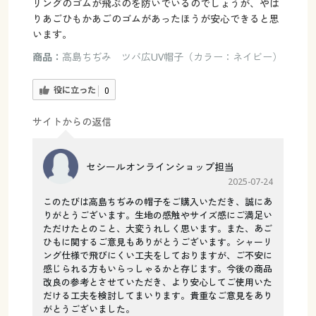
リングのゴムが飛ぶのを防いでいるのでしょうが、やは
りあごひもかあごのゴムがあったほうが安心できると思
います。
商品：
高島ちぢみ ツバ広UV帽子（カラー：ネイビー）
役に立った
0
サイトからの返信
セシールオンラインショップ担当
2025-07-24
このたびは高島ちぢみの帽子をご購入いただき、誠にあ
りがとうございます。生地の感触やサイズ感にご満足い
ただけたとのこと、大変うれしく思います。また、あご
ひもに関するご意見もありがとうございます。シャーリ
ング仕様で飛びにくい工夫をしておりますが、ご不安に
感じられる方もいらっしゃるかと存じます。今後の商品
改良の参考とさせていただき、より安心してご使用いた
だける工夫を検討してまいります。貴重なご意見をあり
がとうございました。