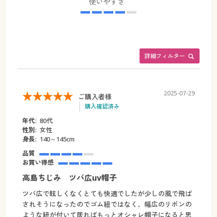
使いやすさ
詳細フィルター
2025-07-29
ご購入者様
購入確認済み
年代:
80代
性別:
女性
身長:
140～145cm
品質
お買い得感
高島ちじみ ツバ広uv帽子
ツバ広で眩しくなくとても快適でしたが少しの風で飛ば
されそうになったのでゴム紐ではなく、幅広のリボンの
ような紐が付いて居ればもっとオシャレ帽子になると思