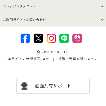
はじめての方へ
ご利用環境について
ショッピングメニュー
セシールご利用規約
プライバシーポリシー
商品カテゴリ
バーゲンセール
ご利用ガイド・お問い合わせ
特定商取引法に基づく表示
古物営業法に基づく表示
カタログ・チラシからのご注
デジタルカタログ
ご注文は
お届けは
文
著作権・商標について
会社案内
交換・返品は
お支払は
カタログ無料プレゼント
特集一覧
© Cecile Co.,Ltd.
会員登録・お客様情報変更に
お客様番号・パスワードをお
本サイトの無断複写(コピー)・複製・転載を禁じます。
プレゼント＆キャンペーン
サイトマップ
ついて
忘れの場合
サイズガイド
よくある質問とお問い合わせ
画面共有サポート