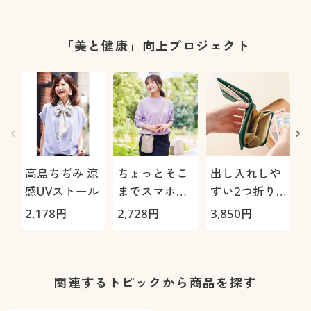
「美と健康」向上プロジェクト
高島ちぢみ 涼
ちょっとそこ
出し入れしや
感UVストール
までスマホポ
すい2つ折り
シェット
財布
2,178
円
2,728
円
3,850
円
5
関連するトピックから商品を探す