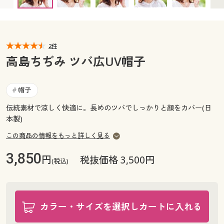
カタログ無料プレゼント
マイページ
会員メニュー
閲覧履歴
2件
マイページ
高島ちぢみ ツバ広UV帽子
お気に入り
閲覧履歴
帽子
#
サポート
お気に入り
伝統素材で涼しく快適に。長めのツバでしっかりと顔をカバー(日
本製)
ご利用ガイド
サポート
この商品の情報をもっと詳しく見る
よくある質問とお問い合わせ
ご利用ガイド
3,850
円
税抜価格 3,500円
(税込)
よくある質問とお問い合わせ
カラー・サイズを選択しカートに入れる