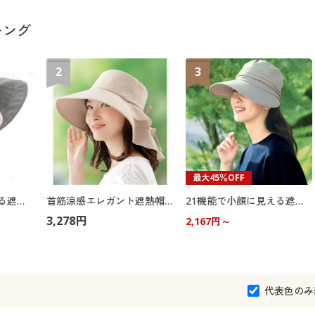
キング
2
3
最大45％OFF
21機能で小顔に見える遮熱遮光UVクロッシェ帽子
首筋涼感エレガント遮熱帽子
21機能で小顔に見える遮熱遮光2WAY帽子
3,278円
2,167円～
代表色のみ