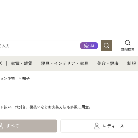
詳細検索
ズ
家電・雑貨
寝具・インテリア・家具
美容・健康
制服
て
ズ通販すべて
家電・雑貨すべて
寝具・インテリア・家具通販すべて
美容・健康通販すべ
制服
ョン小物
帽子
ズファッション
家電
家具・収納
美容・健康・サプリ
制服
ド払い、代引き、後払いなどお支払方法も多数ご用意。
ズ下着
キッチン・雑貨・日用品
寝具・ベッド
ジュ
着
カーテン・ラグ・ファブリック
すべて
レディース