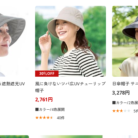
30％OFF
る遮熱遮光UV
風に負けないツバ広UVチューリップ
日傘帽子 サ
帽子
3,278円
2,761円
■カラー/2色
■カラー/4色展開
5
40
件