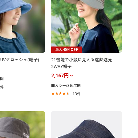
最大45％OFF
UVクロッシェ(帽子)
21機能で小顔に見える遮熱遮光
2WAY帽子
2,167円～
展開
■カラー/3色展開
9
件
13
件