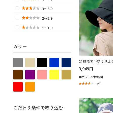
3〜3.9
2〜2.9
1〜1.9
カラー
21機能で小顔に見え
3,949円
■カラー/2色展開
7
件
こだわり条件で絞り込む