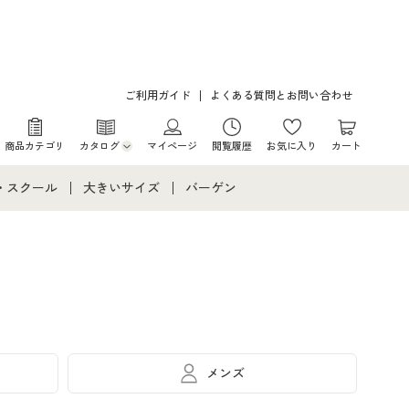
ご利用ガイド
よくある質問とお問い合わせ
商品カテゴリ
カタログ
マイページ
閲覧履歴
お気に入り
カート
カタログ・チラシからのご注文
・スクール
大きいサイズ
バーゲン
デジタルカタログ
て
・スクールすべて
大きいサイズ通販すべて
バーゲンセール
カタログ無料プレゼント
メント
・学生服
大きいサイズ レディース服
シークレットセール
ニア・ティーンズ下着
大きいサイズ レディース下着
大きいサイズ メンズ
メンズ