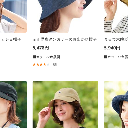
ロッシェ帽子
岡山児島ダンガリーのお出かけ帽子
まるで木陰ガ
5,478円
5,940円
■カラー/2色展開
■カラー/2色
6
件