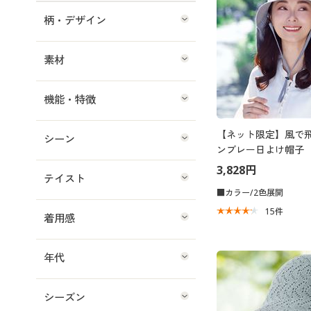
柄・デザイン
素材
機能・特徴
【ネット限定】風で
シーン
ンブレー日よけ帽子
3,828円
テイスト
■カラー/2色展開
15
件
着用感
年代
シーズン