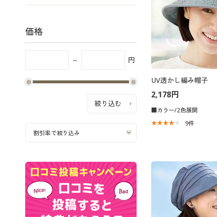
価格
～
円
UV透かし編み帽子
2,178円
■カラー/2色展開
9
件