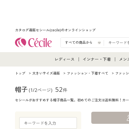
カタログ通販セシール(cecile)のオンラインショップ
レディース
インナー・下着
メン
レディース通販すべて
インナー・下着通販すべ
メン
トップ
大きいサイズ通販
ファッション・下着すべて
ファッシ
レディースファッション
女性下着
メン
帽子
52
(1/2ページ)
件
セシールがおすすめする帽子商品一覧。初めてのご注文は送料無料！カー
女性下着
メンズ下着
メン
ジュニア・ティーンズ下