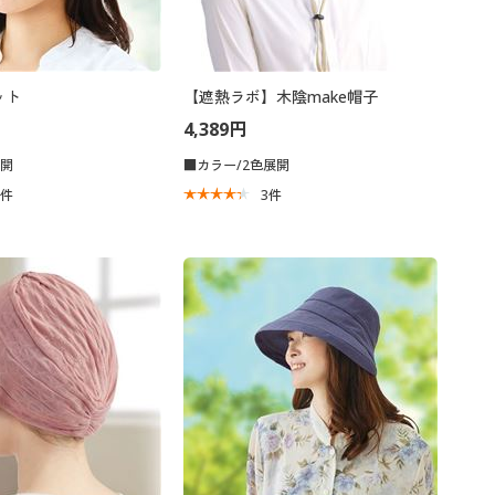
ット
【遮熱ラボ】木陰make帽子
4,389円
展開
■カラー/2色展開
5
件
3
件