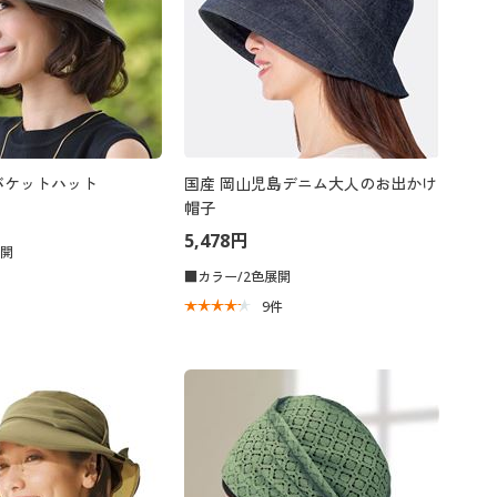
S バケットハット
国産 岡山児島デニム大人のお出かけ
帽子
5,478円
展開
■カラー/2色展開
9
件