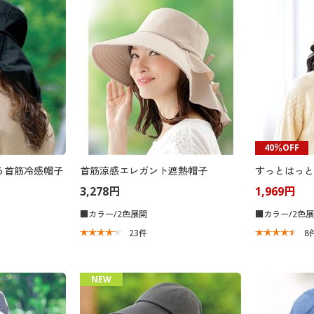
40％OFF
る首筋冷感帽子
首筋涼感エレガント遮熱帽子
すっとはっと
3,278円
1,969円
■カラー/2色展開
■カラー/2色
23
件
8
NEW