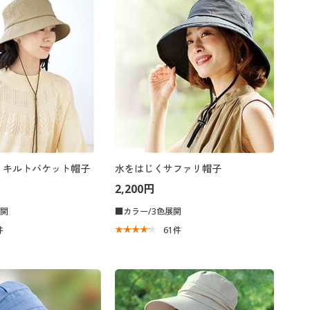
 キルトバケット帽子
水をはじくサファリ帽子
2,200円
展開
■カラー/3色展開
件
61
件