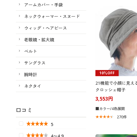
アームカバー・手袋
ネックウォーマー・スヌード
ウィッグ・ヘアピース
老眼鏡・拡大鏡
ベルト
サングラス
10％OFF
腕時計
21機能で小顔に見え
ネクタイ
クロッシェ帽子
3,553円
■カラー/4色展開
口コミ
270
件
5
4〜4.9