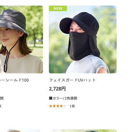
NEW
ニーシールド100
フェイスガードUVハット
2,728円
展開
■カラー/2色展開
件
1
件