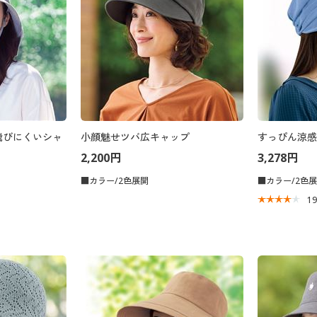
飛びにくいシャ
小顔魅せツバ広キャップ
すっぴん涼感
2,200円
3,278円
■カラー/2色展開
■カラー/2色
1