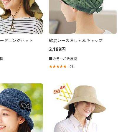
ーデニングハット
綿混レースおしゃれキャップ
2,189円
展開
■カラー/3色展開
2
件