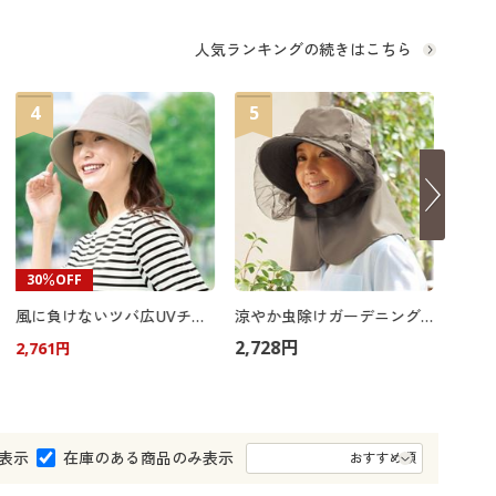
大きいサイズ 事務・制服
人気ランキングの続きはこちら
4
5
6
30％OFF
風に負けないツバ広UVチューリップ帽子
涼やか虫除けガーデニングUV帽子
2,728円
3,08
2,761円
表示
在庫のある商品のみ表示