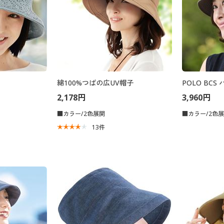
綿100%つばの広UV帽子
POLO BC
2,178円
3,960円
■カラー/2色展開
■カラー/2色
13
件