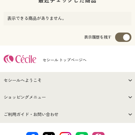
最近チェックした商品
表示できる商品がありません。
表示履歴を残す
セシール トップページへ
セシールへようこそ
はじめての方へ
ご利用環境について
ショッピングメニュー
セシールご利用規約
プライバシーポリシー
商品カテゴリ
バーゲンセール
ご利用ガイド・お問い合わせ
特定商取引法に基づく表示
古物営業法に基づく表示
カタログ・チラシからのご注
デジタルカタログ
ご注文は
お届けは
文