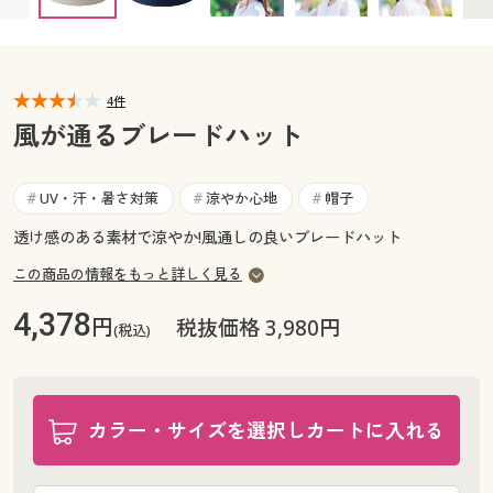
カタログ無料プレゼント
マイページ
会員メニュー
閲覧履歴
4件
マイページ
風が通るブレードハット
お気に入り
閲覧履歴
UV・汗・暑さ対策
涼やか心地
帽子
#
#
#
サポート
お気に入り
透け感のある素材で涼やか!風通しの良いブレードハット
ご利用ガイド
この商品の情報をもっと詳しく見る
サポート
4,378
円
税抜価格 3,980円
よくある質問とお問い合わせ
(税込)
ご利用ガイド
よくある質問とお問い合わせ
カラー・サイズを選択しカートに入れる