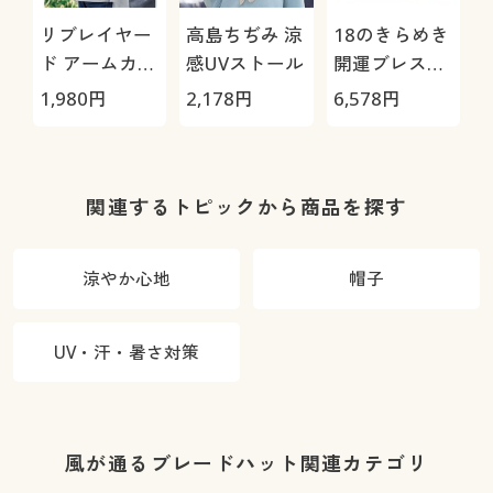
リブレイヤー
高島ちぢみ 涼
18のきらめき
ド アームカバ
感UVストール
開運ブレスレ
ー
ット
1,980
円
2,178
円
6,578
円
関連するトピックから商品を探す
涼やか心地
帽子
UV・汗・暑さ対策
風が通るブレードハット関連カテゴリ