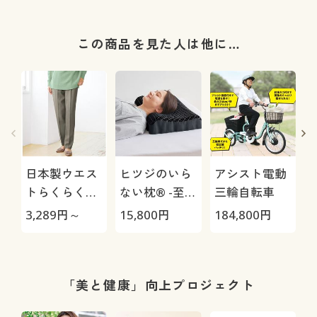
この商品を見た人は他に…
日本製ウエス
ヒツジのいら
アシスト電動
トらくらくミ
ない枕® -至
三輪自転車
セスパンツ(日
極-
3,289
円～
15,800
円
184,800
円
1
本製・人気商
品・選べる股
下3丈・洗濯
機OK・シワに
「美と健康」向上プロジェクト
なりにくい)