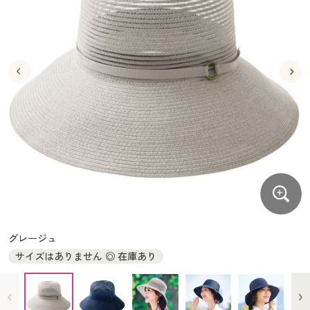
大きいサイズ
制服・スクールすべて
美容・健康・サプリメント
寝具・ベッド
制服・スクール
美容・健康通販すべて
家具・収納
キッチン・雑貨・日用品
バーゲン
大きいサイズ通販すべて
制服・学生服
カーテン・ラグ・ファブリック
大きいサイズ
制服・スクールすべて
美容・健康・サプリメント
寝具・ベッド
詳細検索
バーゲンセール
大きいサイズ レディース服
ジュニア・ティーンズ下着
バーゲン
大きいサイズ通販すべて
制服・学生服
カーテン・ラグ・ファブリック
商品カテゴリ一覧
シークレットセール
大きいサイズ レディース下着
詳細検索
バーゲンセール
大きいサイズ レディース服
ジュニア・ティーンズ下着
カタログ
大きいサイズ メンズ
商品カテゴリ一覧
シークレットセール
大きいサイズ レディース下着
カタログ・チラシからのご注文
カタログ
大きいサイズ 事務・制服
大きいサイズ メンズ
デジタルカタログ
カタログ・チラシからのご注文
グレージュ
大きいサイズ 事務・制服
サイズはありません ◎ 在庫あり
カタログ無料プレゼント
デジタルカタログ
会員メニュー