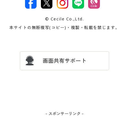
著作権・商標について
会社案内
交換・返品は
お支払は
カタログ無料プレゼント
特集一覧
© Cecile Co.,Ltd.
会員登録・お客様情報変更に
お客様番号・パスワードをお
本サイトの無断複写(コピー)・複製・転載を禁じます。
プレゼント＆キャンペーン
サイトマップ
ついて
忘れの場合
サイズガイド
よくある質問とお問い合わせ
画面共有サポート
- スポンサーリンク -