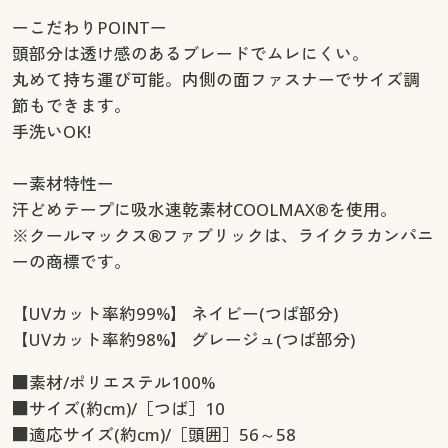
ーこだわりPOINTー
頭部分は透け感のあるブレードでムレにくい。
丸めて持ち運び可能。内側の面ファスナーでサイズ調
節もできます。
手洗いOK!
ー素材特性ー
汗どめテープに吸水速乾素材COOLMAX®を使用。
※クールマックス®ファブリックは、ライクラカンパニ
ーの商標です。
【UVカット率約99%】 ネイビー(つば部分)
【UVカット率約98%】 グレージュ(つば部分)
■素材/ポリエステル100%
■サイズ(約cm)/［つば］10
■適応サイズ(約cm)/［頭囲］56～58