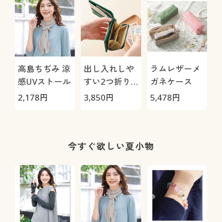
高島ちぢみ 涼
出し入れしや
ラムレザーメ
感UVストール
すい2つ折り
ガネケース
財布
2,178
円
3,850
円
5,478
円
今すぐ欲しい夏小物