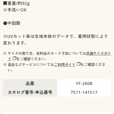
■重量/約92g
※手洗いOK
●中国製
※UVカット率は生地本体のデータで、着用状態により
変わります。
※ サイズの測り方、衣料品のヌード寸法については
共通サイズガイ
ド
をご確認ください。
※ 返品などサービスについては
ご利用ガイド
をご確認くださ
い。
品番
YF-2608
カタログ番号-申込番号
7511-141517