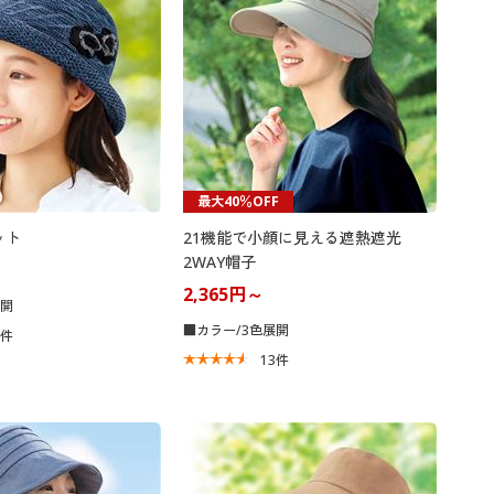
最大40％OFF
ット
21機能で小顔に見える遮熱遮光
2WAY帽子
2,365円～
展開
■カラー/3色展開
5
件
13
件