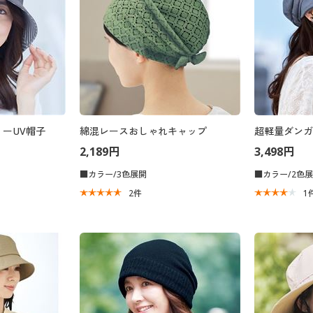
ーUV帽子
綿混レースおしゃれキャップ
超軽量ダンガ
2,189円
3,498円
■カラー/3色展開
■カラー/2色
2
件
1