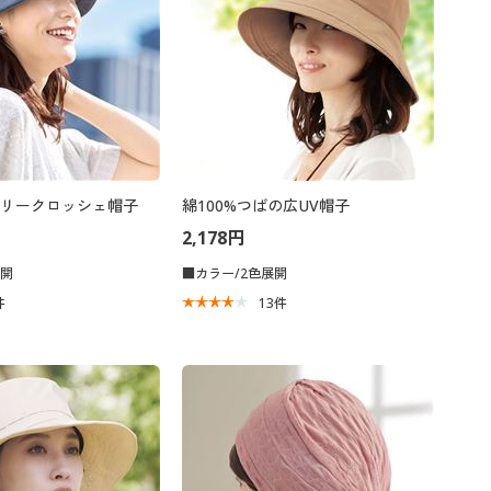
リークロッシェ帽子
綿100%つばの広UV帽子
2,178円
展開
■カラー/2色展開
件
13
件