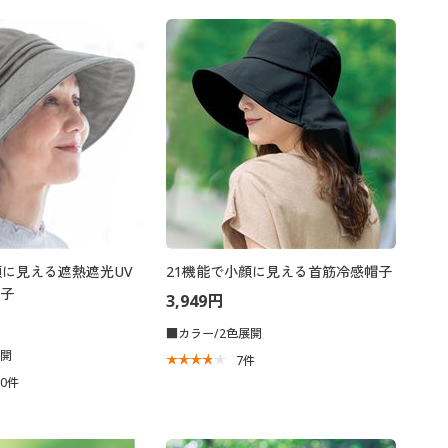
顔に見える遮熱遮光UV
21機能で小顔に見える首筋冷感帽子
子
3,949円
■カラー/2色展開
展開
7
件
70
件