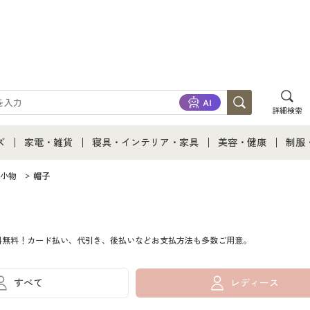
詳細検索
ズ
家電・雑貨
寝具・インテリア・家具
美容・健康
制服
て
ズ通販すべて
家電・雑貨すべて
寝具・インテリア・家具通販すべて
美容・健康通販すべ
制服
小物
帽子
ズファッション
家電
家具・収納
美容・健康・サプリ
制服
料無料！カード払い、代引き、後払いなどお支払方法も多数ご用意。
ズ下着
キッチン・雑貨・日用品
寝具・ベッド
ジュ
着
カーテン・ラグ・ファブリック
すべて
レディース