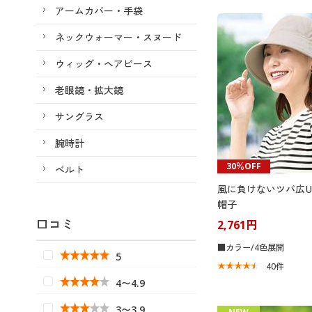
アームカバー・手袋
ネックウォーマー・スヌード
ウィッグ・ヘアピース
老眼鏡・拡大鏡
サングラス
腕時計
30％OFF
ベルト
風に負けないツバ広U
帽子
口コミ
2,761円
■カラー/4色展開
5
40
件
4〜4.9
3〜3.9