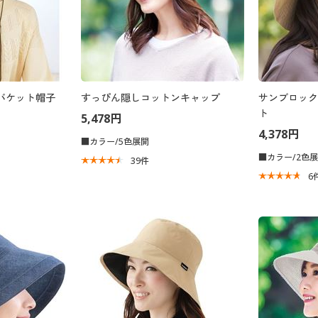
バケット帽子
すっぴん隠しコットンキャップ
サンブロック
ト
5,478円
4,378円
■カラー/5色展開
■カラー/2色
39
件
6