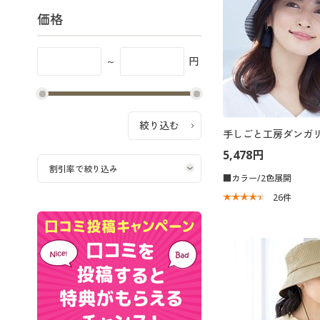
価格
～
円
手しごと工房ダンガリ
5,478円
■カラー/2色展開
26
件