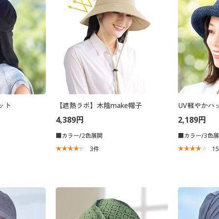
ット
【遮熱ラボ】木陰make帽子
UV軽やかハ
4,389円
2,189円
■カラー/2色展開
■カラー/3色
3
件
1