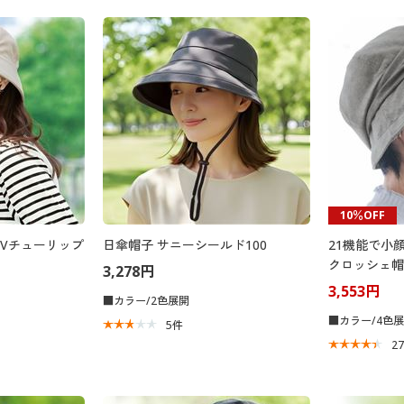
10％OFF
Vチューリップ
日傘帽子 サニーシールド100
21機能で小
クロッシェ帽
3,278円
3,553円
■カラー/2色展開
■カラー/4色
5
件
2