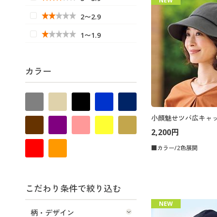
NEW
2〜2.9
1〜1.9
カラー
小顔魅せツバ広キャ
2,200円
■カラー/2色展開
こだわり条件で絞り込む
NEW
柄・デザイン