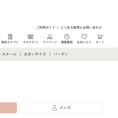
ご利用ガイド
よくある質問とお問い合わせ
商品カテゴリ
カタログ
マイページ
閲覧履歴
お気に入り
カート
カタログ・チラシからのご注文
・スクール
大きいサイズ
バーゲン
デジタルカタログ
て
・スクールすべて
大きいサイズ通販すべて
バーゲンセール
カタログ無料プレゼント
メント
・学生服
大きいサイズ レディース服
シークレットセール
ニア・ティーンズ下着
大きいサイズ レディース下着
大きいサイズ メンズ
メンズ