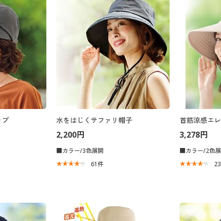
ップ
水をはじくサファリ帽子
首筋涼感エレ
2,200円
3,278円
■カラー/3色展開
■カラー/2色
61
件
2