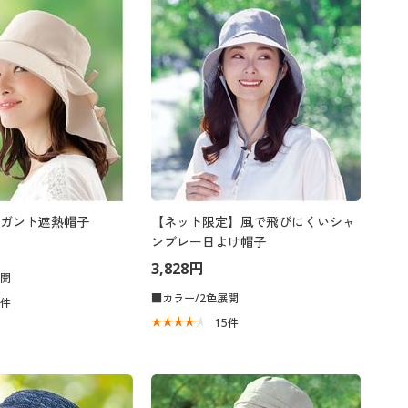
ガント遮熱帽子
【ネット限定】風で飛びにくいシャ
ンブレー日よけ帽子
3,828円
展開
■カラー/2色展開
3
件
15
件