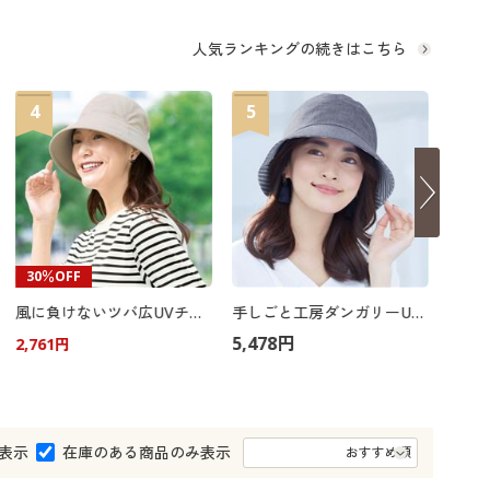
大きいサイズ 事務・制服
人気ランキングの続きはこちら
4
5
6
30％OFF
風に負けないツバ広UVチューリップ帽子
手しごと工房ダンガリーUV帽子
5,478円
4,3
2,761円
表示
在庫のある商品のみ表示