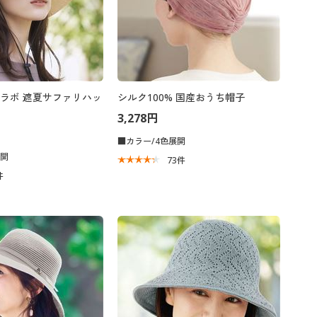
ラボ 遮夏サファリハッ
シルク100% 国産おうち帽子
3,278円
■カラー/4色展開
展開
73
件
件