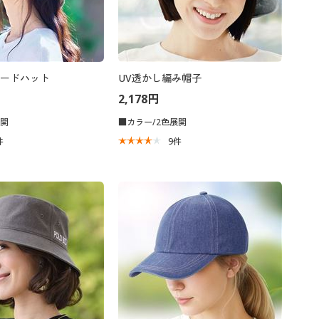
ードハット
UV透かし編み帽子
2,178円
展開
■カラー/2色展開
件
9
件