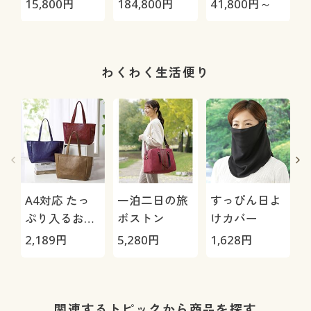
15,800
円
184,800
円
41,800
円～
1
05S/HRC-10S
わくわく生活便り
A4対応 たっ
一泊二日の旅
すっぴん日よ
ぷり入るお出
ボストン
けカバー
かけトートバ
2,189
円
5,280
円
1,628
円
1
ッグ
関連するトピックから商品を探す