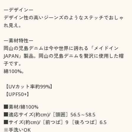
ーデザインー
デザイン性の高いジーンズのようなステッチでおしゃ
れ見え。
ー素材特性ー
岡山の児島デニムは今や世界に誇れる「メイドイン
JAPAN」製品。岡山の児島デニムを贅沢に使用した帽
子です。
綿100%。
【UVカット率約99%】
【UPF50+】
■素材/綿100%
■適応サイズ(約cm)/［頭囲］56.5～58.5
■サイズ(約cm)/［前つば］9 ［後ろつば］6.5
※手洗いOK