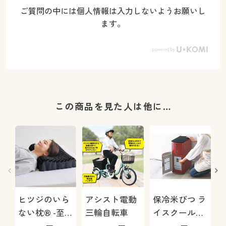
ご質問の中には個人情報は入力しないようお願いし
ます。
この商品を見た人は他に…
ヒツジのいら
アシスト電動
保冷米びつ ラ
ない枕® -至
三輪自転車
イスクール
極-
HRC-