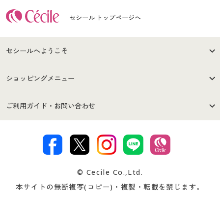
セシール トップページへ
セシールへようこそ
はじめての方へ
ご利用環境について
ショッピングメニュー
セシールご利用規約
プライバシーポリシー
商品カテゴリ
バーゲンセール
ご利用ガイド・お問い合わせ
特定商取引法に基づく表示
古物営業法に基づく表示
カタログ・チラシからのご注
デジタルカタログ
ご注文は
お届けは
文
著作権・商標について
会社案内
交換・返品は
お支払は
カタログ無料プレゼント
特集一覧
© Cecile Co.,Ltd.
会員登録・お客様情報変更に
お客様番号・パスワードをお
本サイトの無断複写(コピー)・複製・転載を禁じます。
プレゼント＆キャンペーン
サイトマップ
ついて
忘れの場合
サイズガイド
よくある質問とお問い合わせ