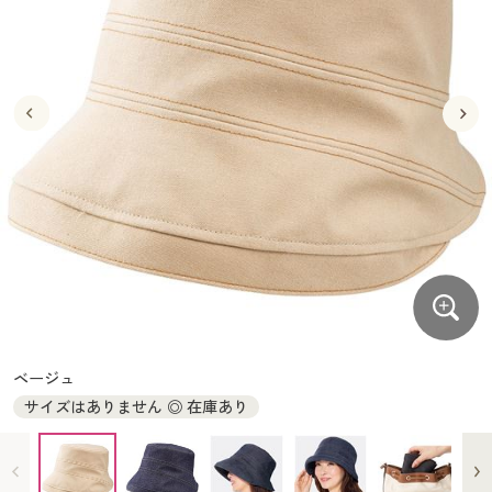
大きいサイズ
制服・スクールすべて
美容・健康・サプリメント
寝具・ベッド
制服・スクール
美容・健康通販すべて
家具・収納
キッチン・雑貨・日用品
バーゲン
大きいサイズ通販すべて
制服・学生服
カーテン・ラグ・ファブリック
大きいサイズ
制服・スクールすべて
美容・健康・サプリメント
寝具・ベッド
詳細検索
バーゲンセール
大きいサイズ レディース服
ジュニア・ティーンズ下着
バーゲン
大きいサイズ通販すべて
制服・学生服
カーテン・ラグ・ファブリック
商品カテゴリ一覧
シークレットセール
大きいサイズ レディース下着
詳細検索
バーゲンセール
大きいサイズ レディース服
ジュニア・ティーンズ下着
カタログ
大きいサイズ メンズ
商品カテゴリ一覧
シークレットセール
大きいサイズ レディース下着
カタログ・チラシからのご注文
カタログ
大きいサイズ 事務・制服
大きいサイズ メンズ
デジタルカタログ
カタログ・チラシからのご注文
ベージュ
大きいサイズ 事務・制服
サイズはありません ◎ 在庫あり
カタログ無料プレゼント
デジタルカタログ
会員メニュー