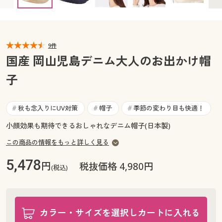
カタログ無料プレゼント
マイページ
会員メニュー
閲覧履歴
9件
マイページ
国産 岡山児島デニム大人のお出かけ帽
お気に入り
子
閲覧履歴
サポート
お気に入り
秋も念入りにUV対策
帽子
季節の変わり目も快適！
#
#
#
ご利用ガイド
小顔効果も期待できるおしゃれなデニム帽子(日本製)
サポート
この商品の情報をもっと詳しく見る
よくある質問とお問い合わせ
ご利用ガイド
5,478
円
税抜価格 4,980円
(税込)
よくある質問とお問い合わせ
カラー・サイズを選択しカートに入れる