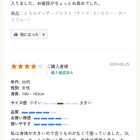
入りました。お値段がちょっとお高めでした。
商品：
とろみギャザーブラウス（サイズ：S / カラー：ダー
クブルー）
役に立った
0
2026-06-25
ご購入者様
購入確認済み
年代:
60代
性別:
女性
身長:
160～165cm
サイズ感
小さい
大きい
品質
お買い得感
使いやすさ
私は身体が大きいので合うものがなくて困っていました。3L