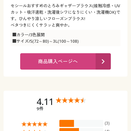
カタログ無料プレゼント
セシールおすすめのとろみギャザーブラウス(接触冷感・UV
マイページ
カット・吸汗速乾・洗濯後シワになりにくい・洗濯機OK)で
会員メニュー
す。ひんやり涼しいフローズンブラウス!
ベタつきにくくサラッと爽やか。
閲覧履歴
マイページ
■カラー/3色展開
■サイズ/S(72～80)～3L(100～108)
お気に入り
閲覧履歴
サポート
商品購入ページへ
お気に入り
ご利用ガイド
サポート
よくある質問とお問い合わせ
ご利用ガイド
4.11
よくある質問とお問い合わせ
9件
(3)