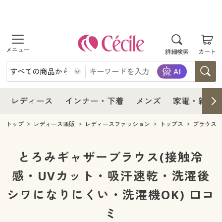
商品を探す
レディース
商品を探す
詳細検索
カート
インナー・下着
レディース通販すべて
レディース
メンズ
インナー・下着通販すべて
レディースファッション
インナー・下着
レディース通販すべて
レディース
インナー・下着
メンズ
家電・雑貨
家電・雑貨
メンズ通販すべて
女性下着
女性下着
メンズ
インナー・下着通販すべて
レディースファッション
トップ
レディース通販
レディースファッション
トップス
ブラウス
寝具・インテリア・家具
家電・雑貨すべて
メンズファッション
メンズ下着
家電・雑貨
メンズ通販すべて
女性下着
女性下着
とろみギャザーブラウス(接触冷
美容・健康
寝具・インテリア・家具通販すべて
感・UVカット・吸汗速乾・洗濯後
家電
メンズ下着
ジュニア・ティーンズ下着
寝具・インテリア・家具
家電・雑貨すべて
メンズファッション
メンズ下着
シワになりにくい・洗濯機OK) 口コ
制服・スクール
美容・健康通販すべて
家具・収納
キッチン・雑貨・日用品
美容・健康
寝具・インテリア・家具通販すべて
家電
メンズ下着
ジュニア・ティーンズ下着
ミ