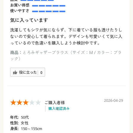
お買い得感
使いやすさ
気に入っています
洗濯してもシワが気にならず、下に着ている服も透けたりし
ないので安心して着られます。デザインも可愛いくて気に入
っているので色違いを購入しようか検討中です。
商品：
とろみギャザーブラウス（サイズ：M / カラー：ブラ
ック）
役に立った
0
2026-04-29
ご購入者様
購入確認済み
年代:
50代
性別:
女性
身長:
150～155cm