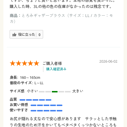
ですが、ちょうど良いと思います。生地の感覚も良かった。
購入した時、3Lの他の色の在庫がなかったのは残念です。
商品：
とろみギャザーブラウス（サイズ：LL / カラー：モ
カ）
役に立った
0
2026-06-02
ご購入者様
購入確認済み
身長:
160～165cm
普段のサイズ:
L～LL
サイズ感
小さい
大きい
品質
お買い得感
使いやすさ
お尻が隠れる丈なので安心感があります サラッとした手触
りの生地のため汗をかいてもベタベタくっつかないところも