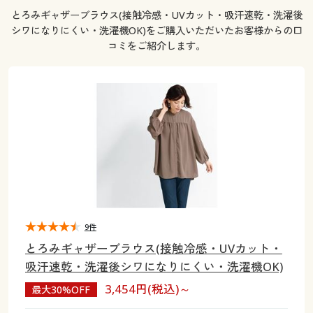
大きいサイズ
制服・スクールすべて
美容・健康・サプリメント
寝具・ベッド
制服・スクール
美容・健康通販すべて
とろみギャザーブラウス(接触冷感・UVカット・吸汗速乾・洗濯後
家具・収納
キッチン・雑貨・日用品
シワになりにくい・洗濯機OK)をご購入いただいたお客様からの口
バーゲン
コミをご紹介します。
大きいサイズ通販すべて
制服・学生服
カーテン・ラグ・ファブリック
大きいサイズ
制服・スクールすべて
美容・健康・サプリメント
寝具・ベッド
詳細検索
バーゲンセール
大きいサイズ レディース服
ジュニア・ティーンズ下着
バーゲン
大きいサイズ通販すべて
制服・学生服
カーテン・ラグ・ファブリック
商品カテゴリ一覧
シークレットセール
大きいサイズ レディース下着
詳細検索
バーゲンセール
大きいサイズ レディース服
ジュニア・ティーンズ下着
カタログ
大きいサイズ メンズ
商品カテゴリ一覧
シークレットセール
大きいサイズ レディース下着
カタログ・チラシからのご注文
カタログ
大きいサイズ 事務・制服
大きいサイズ メンズ
9件
デジタルカタログ
カタログ・チラシからのご注文
とろみギャザーブラウス(接触冷感・UVカット・
大きいサイズ 事務・制服
吸汗速乾・洗濯後シワになりにくい・洗濯機OK)
カタログ無料プレゼント
デジタルカタログ
3,454円(税込)～
最大30%OFF
会員メニュー