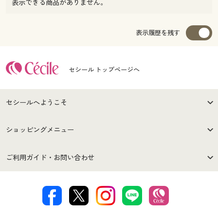
表示できる商品がありません。
表示履歴を残す
セシール トップページへ
セシールへようこそ
はじめての方へ
ご利用環境について
ショッピングメニュー
セシールご利用規約
プライバシーポリシー
商品カテゴリ
バーゲンセール
ご利用ガイド・お問い合わせ
特定商取引法に基づく表示
古物営業法に基づく表示
カタログ・チラシからのご注
デジタルカタログ
ご注文は
お届けは
文
著作権・商標について
会社案内
交換・返品は
お支払は
カタログ無料プレゼント
特集一覧