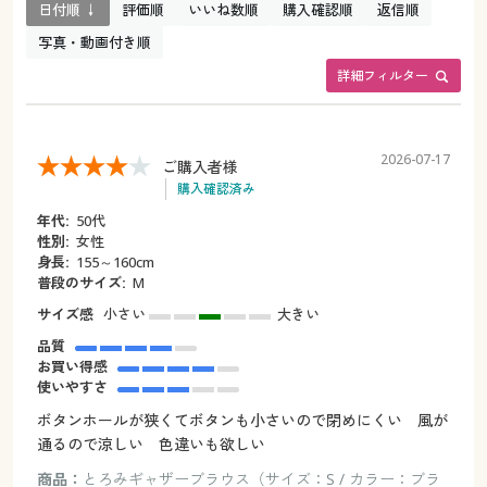
日付順 ↓
評価順
いいね数順
購入確認順
返信順
写真・動画付き順
詳細フィルター
2026-07-17
ご購入者様
購入確認済み
年代:
50代
性別:
女性
身長:
155～160cm
普段のサイズ:
M
サイズ感
小さい
大きい
品質
お買い得感
使いやすさ
ボタンホールが狭くてボタンも小さいので閉めにくい 風が
通るので涼しい 色違いも欲しい
商品：
とろみギャザーブラウス（サイズ：S / カラー：ブラ